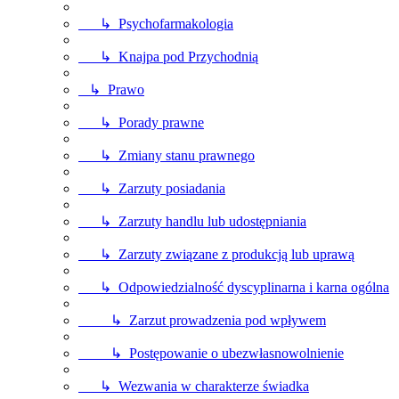
↳ Psychofarmakologia
↳ Knajpa pod Przychodnią
↳ Prawo
↳ Porady prawne
↳ Zmiany stanu prawnego
↳ Zarzuty posiadania
↳ Zarzuty handlu lub udostępniania
↳ Zarzuty związane z produkcją lub uprawą
↳ Odpowiedzialność dyscyplinarna i karna ogólna
↳ Zarzut prowadzenia pod wpływem
↳ Postępowanie o ubezwłasnowolnienie
↳ Wezwania w charakterze świadka