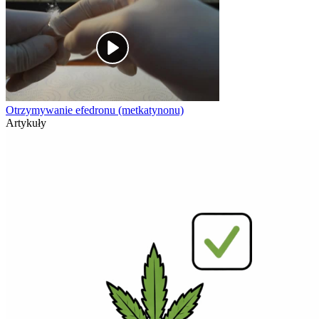
Otrzymywanie efedronu (metkatynonu)
Artykuły