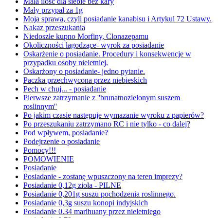
Mała ilość dla siebie bez kary
Mały przypał za 1g
Moja sprawa, czyli posiadanie kanabisu i Artykul 72 Ustawy.
Nakaz przeszukania
Niedoszłe kupno Morfiny, Clonazepamu
Okoliczności łagodzące- wyrok za posiadanie
Oskarżenie o posiadanie. Procedury i konsekwencje w
przypadku osoby nieletniej.
Oskarżony o posiadanie- jedno pytanie.
Paczka przechwycona przez niebieskich
Pech w chuj... - posiadanie
Pierwsze zatrzymanie z ''brunatnozielonym suszem
roslinnym''
Po jakim czasie następuje wymazanie wyroku z papierów?
Po przeszukaniu zatrzymano RC i nie tylko - co dalej?
Pod wpływem, posiadanie?
Podejrzenie o posiadanie
Pomocy!!!
POMOWIENIE
Posiadanie
Posiadanie - zostanę wpuszczony na teren imprezy?
Posiadanie 0,12g ziola - PILNE
Posiadanie 0,201g suszu pochodzenia roslinnego.
Posiadanie 0,3g suszu konopi indyjskich
Posiadanie 0.34 marihuany przez nieletniego