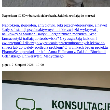
Naproksen i LSD w bałtyckich krabach. Jak leki trafiają do morza?
Naproksen, ibuprofen, antybiotyki, leki przeciwdepresyjne, a nawet
ślady substancji psychoaktywnych - takie związki wykrywają
naukowcy w wodach Bałtyku i organizmach morskich. Skąd
farmaceutyki trafiają do środowiska? Czy zagrażają ludziom i
zwierzętom? I dlaczego wyrzucanie przeterminowanych leków do
śmieci lub do toalety pogłębia problem? O wynikach badań projektu
PharmaSea opowiada dr hab. Anna Hallmann z Zakładu Biochemii
Gdańskiego Uniwersytetu Medycznego.
piątek, 7. Sierpień 2026 - 19:00