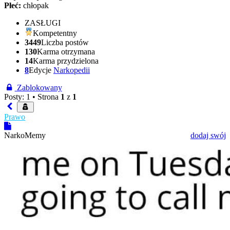
Płeć:
chłopak
ZASŁUGI
Kompetentny
3449
Liczba postów
130
Karma otrzymana
14
Karma przydzielona
8
Edycje
Narkopedii
Zablokowany
Posty: 1 •
Strona
1
z
1
Prawo
NarkoMemy
dodaj swój