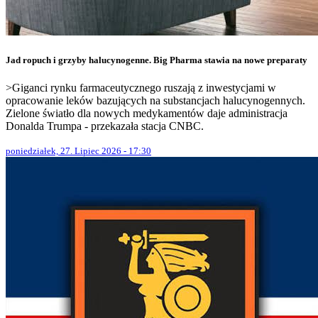
Jad ropuch i grzyby halucynogenne. Big Pharma stawia na nowe preparaty
>Giganci rynku farmaceutycznego ruszają z inwestycjami w
opracowanie leków bazujących na substancjach halucynogennych.
Zielone światło dla nowych medykamentów daje administracja
Donalda Trumpa - przekazała stacja CNBC.
poniedziałek, 27. Lipiec 2026 - 17:30