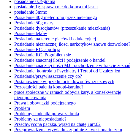
posiadanie 0.79grama
posiadanie 1g, sprawa nie do konca mi jasna
posiadanie 3mmc
Posiadanie 40g mefedronu przez nieletniego
Posiadanie 50g mary
Posiadanie dysocjantów (przeszukanie mieszkania)
Posiadanie leków
Posiadanie na terenie placówki edukacyjnej
Posiadanie nieznacznej ilosci narkotykow znowu dozwolone?
Posiadanie RC, a policja
Posiadanie RC. Pogubilem sie
Posiadanie znacznej ilości i podejrzenie o handel
Posiadanie znacznej ilości MJ - pochodzenie w trakcie zeznań
Posiadanie, kontrola u Psychiatry i Terapi od Uzaleznień
Posiadanie/przywłaszczenie czy co?
Postanowienie w przedmiocie dowodów rzeczowych
Pozostałości palenia konopi-karalne?
prace społeczne w ramach odbycia kary, a konsekwencje
nieodpracowania
Prawa i obowiązki podejrzanego
Problem
Problemy studentki prawa za brata
Problemy za nieposiadanie?
Przechwycona paczka, wjazd na chatę i art.62
Przeprowadzenia wywiadu - zgodnie z kwestionariuszem