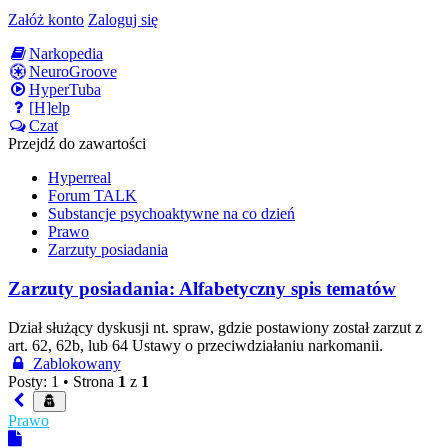
Załóż konto
Zaloguj się
Narkopedia
NeuroGroove
HyperTuba
[H]elp
Czat
Przejdź do zawartości
Hyperreal
Forum TALK
Substancje psychoaktywne na co dzień
Prawo
Zarzuty posiadania
Zarzuty posiadania: Alfabetyczny spis tematów
Dział służący dyskusji nt. spraw, gdzie postawiony został zarzut z
art. 62, 62b, lub 64 Ustawy o przeciwdziałaniu narkomanii.
Zablokowany
Posty: 1 •
Strona
1
z
1
Prawo