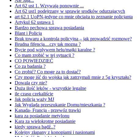
Ale Jaja...
Art 62 ust 1. Wzywają ponownie ...
Art 62 ust1 podejrzany w sprawie srodków odurzających
art 62.1 UoPN-jedyne co mnie obciąża to zeznanie policjanta
Artykul 62 ustawa 1
Bardzo pechowa sprawa posiadania
Blant i Policja
Brak towaru a kontrola policyjna – jak prowadzić rozmowę?
Brudna fifencja....czy tak mozna ?
Bycie pod wplywem helu/majki karalne ?
Co mam zrobić w tej sytuacji ?
CO POWIEDZIEĆ
Co za badania ?
Co zrobić? Co mogę za to dostać?
Czy mogę iść do wojska jak zatrzymali mnie z 5g kryształu?
Dowalą czy nie?
Duża ilość leków - wszystkie legalne
ile czasu czekaliście
Jak policja waży MJ
Jak Wygląda przeszukanie Domu/mieszkania ?
Kanada- Francja - przewóz trawki
kara za posiadanie metylonu
Kara za wielokrotne posiadanie
kiedy sprawa bądź..?
Kolejny złapany z konopiami i nasionami