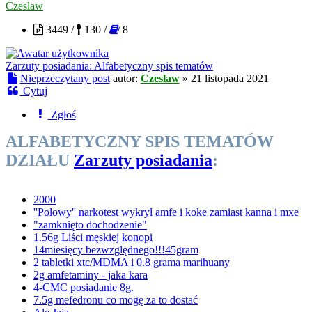
Czeslaw
3449 /
130 /
8
Zarzuty posiadania: Alfabetyczny spis tematów
Nieprzeczytany post
autor:
Czeslaw
»
21 listopada 2021
Cytuj
Zgłoś
ALFABETYCZNY SPIS TEMATÓW
DZIAŁU
Zarzuty posiadania
:
2000
''Polowy'' narkotest wykryl amfe i koke zamiast kanna i mxe
"zamknięto dochodzenie"
1.56g Liści męskiej konopi
14miesięcy bezwzględnego!!!45gram
2 tabletki xtc/MDMA i 0.8 grama marihuany
2g amfetaminy - jaka kara
4-CMC posiadanie 8g.
7.5g mefedronu co mogę za to dostać