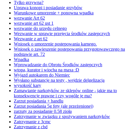
Tylko grzywna?
Uprawa konopi i posiadanie grzybów
Warunkowe umorzenie + ponowna wpadka
wezwanie Art 62
wezwanie art 62 ust 1
wezwanie do urzędu celnego
Wezwanie w sprawie przejęcia środków zastępczych
Wezwanie z art 62
Wniosek o umorzenie postępowania karnego.
Wniosek o zawieszenie postępowania przygotowawczego na
podstawie art. 72
Wpadka
Wprowadzanie do Obrotu Środków zastępczych
wtopa, kurator i wiocha na maxa :D
Wyjazd autokarem do Niemiec
Wysłano substancje na testy , wejdzie delgelizacja
wysokość kary
Zamawianie narkotyków ze sklepów online - jakie ma to
konsekwencje prawne i czy wogóle je ma?
Zarzut posiadania + handlu
Zarzut posiadania 5g fety (ale przeżenionej)
zarzuty za posiadanie 0.58 zioła
Zatrzymanie w związku z spożywaniem narkotyków
Zatrzymanie z 3cmc
Zatrzymanie z cbd