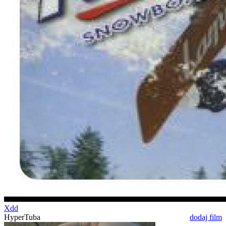
Xdd
HyperTuba
dodaj film