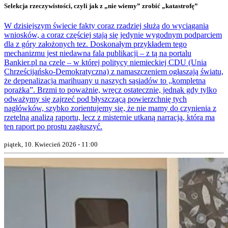
Selekcja rzeczywistości, czyli jak z „nie wiemy” zrobić „katastrofę”
W dzisiejszym świecie fakty coraz rzadziej służą do wyciągania
wniosków, a coraz częściej stają się jedynie wygodnym podparciem
dla z góry założonych tez. Doskonałym przykładem tego
mechanizmu jest niedawna fala publikacji – z tą na portalu
Bankier.pl na czele – w której politycy niemieckiej CDU (Unia
Chrześcijańsko-Demokratyczna) z namaszczeniem ogłaszają światu,
że depenalizacja marihuany u naszych sąsiadów to „kompletna
porażka”. Brzmi to poważnie, wręcz ostatecznie, jednak gdy tylko
odważymy się zajrzeć pod błyszczącą powierzchnię tych
nagłówków, szybko zorientujemy się, że nie mamy do czynienia z
rzetelną analizą raportu, lecz z misternie utkaną narracją, która ma
ten raport po prostu zagłuszyć.
piątek, 10. Kwiecień 2026 - 11:00