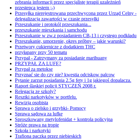
zebrania informacji przez specjalistę terapii uzależnień
przestepca jestem ;-)
Przesyłka nierejestrowana przechwycona przez Urząd Celny -
delegalizacja zawartości w czasie przesyłki
Przeszukanie i protokól przeszukania...
przeszukanie mieszkania i samchodu
Przeszukanie w zw.z posiadaniem CB-13 i czystego podkładu
Przeszukanie, umorzenie, okres próbny – jakie warunki?
Przetwory cukiernicze z dodatkiem THC
przyłapany przy 50 tematu
Przypał - Zatrzymany za posiadanie marihuany
PRZYPAŁ ZA LUFĘ?
Przypał za metokse
Przyznać sie do czy nie? kwestia odciskow palcow
Pytanie zarzut posiadania 2.5g fety i 1g jakiegoś dopalacza.
Raport śląskiej policji STYCZEŃ 2008 r.
Relegacja ze szkoly?
Resztki narkotyków w portfelu.
Rewizja osobista
Sprawa o zielsko i grzybki- Pomocy
Sprawa sądowa za lufkę
Sproszkowany metylofenidat + kontrola policyjna
Stróże prawa na tropie
Szkoła i narkotyki
Trafiona paczka przez niebieskich