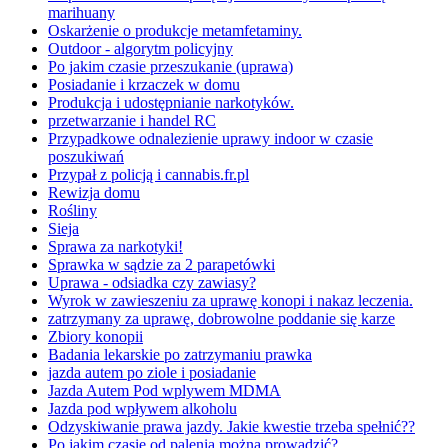
marihuany
Oskarżenie o produkcje metamfetaminy.
Outdoor - algorytm policyjny
Po jakim czasie przeszukanie (uprawa)
Posiadanie i krzaczek w domu
Produkcja i udostępnianie narkotyków.
przetwarzanie i handel RC
Przypadkowe odnalezienie uprawy indoor w czasie
poszukiwań
Przypał z policją i cannabis.fr.pl
Rewizja domu
Rośliny
Sieja
Sprawa za narkotyki!
Sprawka w sądzie za 2 parapetówki
Uprawa - odsiadka czy zawiasy?
Wyrok w zawieszeniu za uprawę konopi i nakaz leczenia.
zatrzymany za uprawę, dobrowolne poddanie się karze
Zbiory konopii
Badania lekarskie po zatrzymaniu prawka
jazda autem po ziole i posiadanie
Jazda Autem Pod wplywem MDMA
Jazda pod wpływem alkoholu
Odzyskiwanie prawa jazdy. Jakie kwestie trzeba spełnić??
Po jakim czasie od palenia można prowadzić?