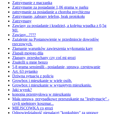
Zatrzymanie z maczanką
Zatrzymanie za posiadanie 1,06 grama w parku
zatrzymanie za posiadanie a choroba psychiczna
Zatrzymanie, zabrany telefon, brak protokołu
Zatrzymany
Zawiasy za posiadanie i kradzież, a kolejna wpadka z 0,5g
MJ.
Zawiasy...????
Zażalenie na Postanowienie w przedmiocie dowodów
rzeczowych.
Złamanie warunków zawieszenia wykonania kary
Zlapali mojego dila
Złapany, przesłuchany czy coś mi grozi
Znaleźli u mnie benzo
5,8 grama sensimilli - posiadanie, uprawa, częstowanie
Art. 63 pytanko
Dziwna sytuacja z policja
Growbox i mieszkanie w wiele osób.
Growbox i mieszkanie w wynajętym mieszkaniu.
Jaki wyrok?
konopia przemyslowa w mieszkaniu
Mała uprawa, przypadkowe przeszukanie na "legitymacje" -
czyli spełniony koszmar...
MIEJSCOWKA co grozi
Odpowiedzialność niepalącej ''konkubiny'' za uprawę