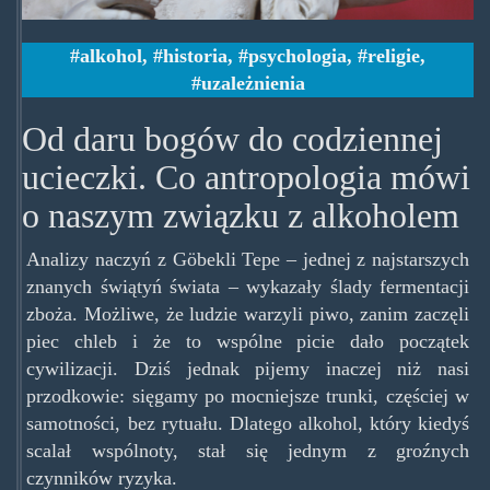
alkohol
,
historia
,
psychologia
,
religie
,
uzależnienia
Od daru bogów do codziennej
ucieczki. Co antropologia mówi
o naszym związku z alkoholem
Analizy naczyń z Göbekli Tepe – jednej z najstarszych
znanych świątyń świata – wykazały ślady fermentacji
zboża. Możliwe, że ludzie warzyli piwo, zanim zaczęli
piec chleb i że to wspólne picie dało początek
cywilizacji. Dziś jednak pijemy inaczej niż nasi
przodkowie: sięgamy po mocniejsze trunki, częściej w
samotności, bez rytuału. Dlatego alkohol, który kiedyś
scalał wspólnoty, stał się jednym z groźnych
czynników ryzyka.