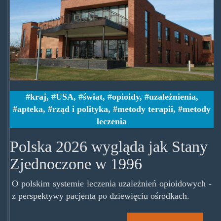
kraj
,
USA
,
świat
,
opioidy
,
uzależnienia
,
apteka
,
rząd i polityka
,
metody terapii
,
metody
leczenia
Polska 2026 wygląda jak Stany
Zjednoczone w 1996
O polskim systemie leczenia uzależnień opioidowych -
z perspektywy pacjenta po dziewięciu ośrodkach.