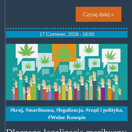
Czytaj dalej »
17 Czerwiec, 2026 - 16:00
legalizacja-
dekryminalizacja.jpg
kraj
,
marihuana
,
legalizacja
,
rząd i polityka
,
Wolne Konopie