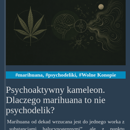
marihuana
,
psychodeliki
,
Wolne Konopie
Psychoaktywny kameleon.
Dlaczego marihuana to nie
psychodelik?
Marihuana od dekad wrzucana jest do jednego worka z
„substancjami halucynogennymi”, ale z punktu