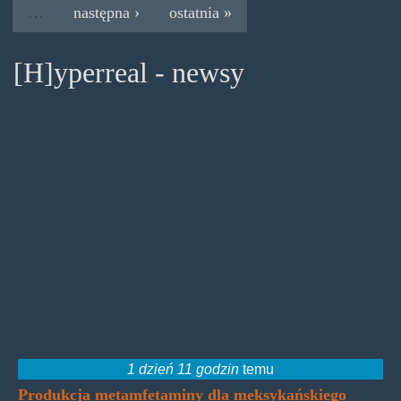
…
następna ›
ostatnia »
[H]yperreal - newsy
1 dzień 11 godzin
temu
Produkcja metamfetaminy dla meksykańskiego