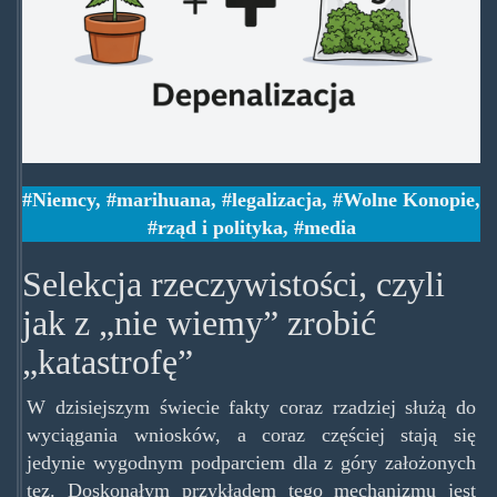
Niemcy
,
marihuana
,
legalizacja
,
Wolne Konopie
,
rząd i polityka
,
media
Selekcja rzeczywistości, czyli
jak z „nie wiemy” zrobić
„katastrofę”
W dzisiejszym świecie fakty coraz rzadziej służą do
wyciągania wniosków, a coraz częściej stają się
jedynie wygodnym podparciem dla z góry założonych
tez. Doskonałym przykładem tego mechanizmu jest