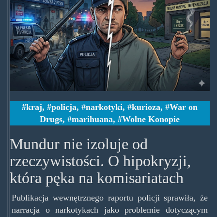
two-
face-
cop.jpg
kraj
,
policja
,
narkotyki
,
kurioza
,
War on
Drugs
,
marihuana
,
Wolne Konopie
Mundur nie izoluje od
rzeczywistości. O hipokryzji,
która pęka na komisariatach
Publikacja wewnętrznego raportu policji sprawiła, że
narracja o narkotykach jako problemie dotyczącym