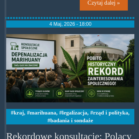
Czytaj dalej »
4 Maj, 2026 - 18:00
publiczne-
konsultacje-
ws.-
depenalizacji-
marihuany.jpg
kraj
,
marihuana
,
legalizacja
,
rząd i polityka
,
badania i sondaże
Rekordowe konsultacje: Polacy