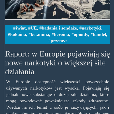
świat
,
UE
,
badania i sondaże
,
narkotyki
,
kokaina
,
ketamina
,
heroina
,
opioidy
,
handel
,
przemyt
Raport: w Europie pojawiają się
nowe narkotyki o większej sile
działania
W Europie dostępność większości powszechnie
używanych narkotyków jest wysoka. Pojawiają się
jednak nowe substancje o dużej sile działania, które
mogą powodować poważniejsze szkody zdrowotne.
Wiedza na ich temat u osób je zażywających, jak i
naukowców jest ograniczona. Szczególnie ryzykowne