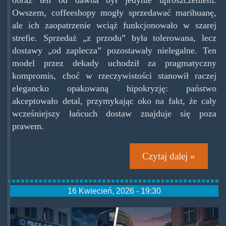
obraz ten od dawna był jedynie uproszczeniem.
Owszem, coffeeshopy mogły sprzedawać marihuanę,
ale ich zaopatrzenie wciąż funkcjonowało w szarej
strefie. Sprzedaż „z przodu” była tolerowana, lecz
dostawy „od zaplecza” pozostawały nielegalne. Ten
model przez dekady uchodził za pragmatyczny
kompromis, choć w rzeczywistości stanowił raczej
elegancko opakowaną hipokryzję: państwo
akceptowało detal, przymykając oko na fakt, że cały
wcześniejszy łańcuch dostaw znajduje się poza
prawem.
Czytaj dalej »
16 Kwiecień, 2026 - 19:30
wk-