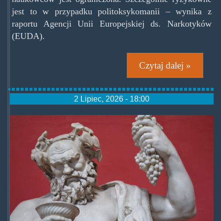
jest to w przypadku politoksykomanii – wynika z
raportu Agencji Unii Europejskiej ds. Narkotyków
(EUDA).
Czytaj dalej »
2 Lipiec, 2026 - 18:00
god-
dionysus_santorini-
wine_feature-
1024x576.jpg