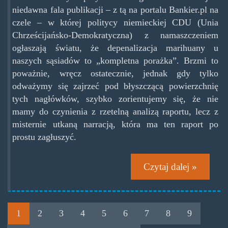
niedawna fala publikacji – z tą na portalu Bankier.pl na
czele – w której politycy niemieckiej CDU (Unia
Chrześcijańsko-Demokratyczna) z namaszczeniem
ogłaszają światu, że depenalizacja marihuany u
naszych sąsiadów to „kompletna porażka”. Brzmi to
poważnie, wręcz ostatecznie, jednak gdy tylko
odważymy się zajrzeć pod błyszczącą powierzchnię
tych nagłówków, szybko zorientujemy się, że nie
mamy do czynienia z rzetelną analizą raportu, lecz z
misternie utkaną narracją, która ma ten raport po
prostu zagłuszyć.
Czytaj dalej »
1
2
3
4
5
6
7
8
9