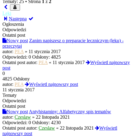
Tematy: 25 •
Strona
1
z
2
Leki
Następna
Ogłoszenia
Odpowiedzi
Ostatni post
Nowy post
Zanim napiszesz o preparacie leczniczym (leku) -
przeczytaj
autor:
PEA
»
11 stycznia 2017
Odpowiedzi:
0
Odsłony:
4825
Ostatni post autor:
PEA
«
11 stycznia 2017
Wyświetl najnowszy
post
0
4825 Odsłony
autor:
PEA
Wyświetl najnowszy post
11 stycznia 2017
Tematy
Odpowiedzi
Ostatni post
Nowy post
Antyhistaminy: Alfabetyczny spis tematów
autor:
Czeslaw
»
22 listopada 2021
Odpowiedzi:
0
Odsłony:
4230
Ostatni post autor:
Czeslaw
«
22 listopada 2021
Wyświetl
najnowszy post