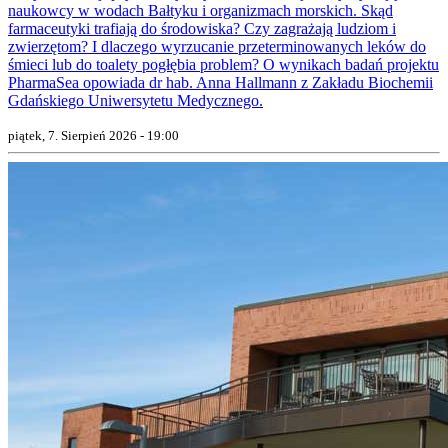
naukowcy w wodach Bałtyku i organizmach morskich. Skąd
farmaceutyki trafiają do środowiska? Czy zagrażają ludziom i
zwierzętom? I dlaczego wyrzucanie przeterminowanych leków do
śmieci lub do toalety pogłębia problem? O wynikach badań projektu
PharmaSea opowiada dr hab. Anna Hallmann z Zakładu Biochemii
Gdańskiego Uniwersytetu Medycznego.
piątek, 7. Sierpień 2026 - 19:00