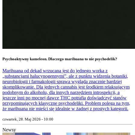
Psychoaktywny kameleon. Dlaczego marihuana to nie psychodelik?
Marihuana od dekad wrzucana jest do jednego worka z
„substancjami halucynogennymi”, ale z punktu widzenia botaniki,
neurobiologii i farmakologii sprawa wygląda znacznie bardziej
skomplikowanie. Dla jednych cannabis jest środkiem relaksującym
podobnym do alkoholu, dla innych narzędziem introspekcji, a
jeszcze inni po mocnej dawce THC potrafią doświadczyć stanów
przypominających klasyczne psychodeliki. Problem polega na tym,
że marihuana nie mieści się idealnie w żadnej z prostych kategorii.
czwartek, 28. Maj 2026 - 10:00
Newsy