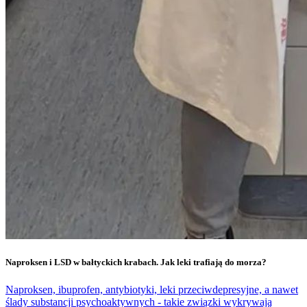
Naproksen i LSD w bałtyckich krabach. Jak leki trafiają do morza?
Naproksen, ibuprofen, antybiotyki, leki przeciwdepresyjne, a nawet
ślady substancji psychoaktywnych - takie związki wykrywają