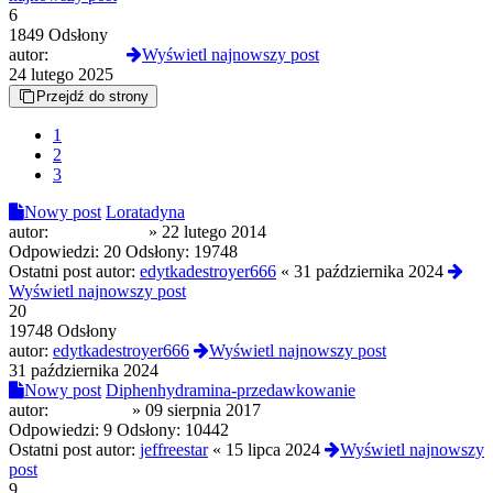
6
1849 Odsłony
autor:
global108
Wyświetl najnowszy post
24 lutego 2025
Przejdź do strony
1
2
3
Nowy post
Loratadyna
autor:
cardimon201
»
22 lutego 2014
Odpowiedzi:
20
Odsłony:
19748
Ostatni post autor:
edytkadestroyer666
«
31 października 2024
Wyświetl najnowszy post
20
19748 Odsłony
autor:
edytkadestroyer666
Wyświetl najnowszy post
31 października 2024
Nowy post
Diphenhydramina-przedawkowanie
autor:
Edziek408
»
09 sierpnia 2017
Odpowiedzi:
9
Odsłony:
10442
Ostatni post autor:
jeffreestar
«
15 lipca 2024
Wyświetl najnowszy
post
9