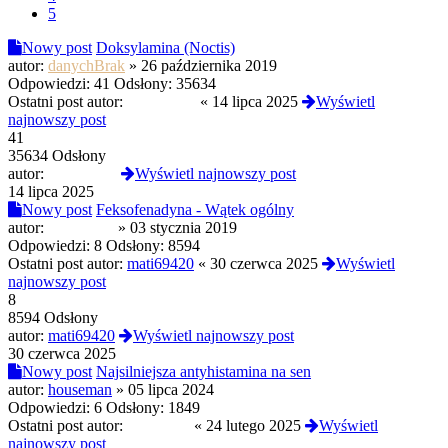
5
Nowy post
Doksylamina (Noctis)
autor:
danychBrak
»
26 października 2019
Odpowiedzi:
41
Odsłony:
35634
Ostatni post autor:
RobertoSS
«
14 lipca 2025
Wyświetl
najnowszy post
41
35634 Odsłony
autor:
RobertoSS
Wyświetl najnowszy post
14 lipca 2025
Nowy post
Feksofenadyna - Wątek ogólny
autor:
kacper791
»
03 stycznia 2019
Odpowiedzi:
8
Odsłony:
8594
Ostatni post autor:
mati69420
«
30 czerwca 2025
Wyświetl
najnowszy post
8
8594 Odsłony
autor:
mati69420
Wyświetl najnowszy post
30 czerwca 2025
Nowy post
Najsilniejsza antyhistamina na sen
autor:
houseman
»
05 lipca 2024
Odpowiedzi:
6
Odsłony:
1849
Ostatni post autor:
global108
«
24 lutego 2025
Wyświetl
najnowszy post