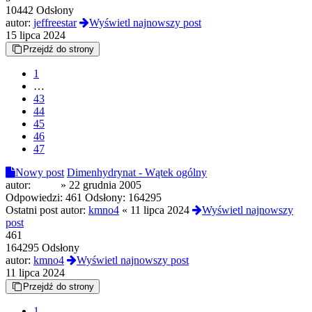
10442 Odsłony
autor:
jeffreestar
Wyświetl najnowszy post
15 lipca 2024
Przejdź do strony
1
…
43
44
45
46
47
Nowy post
Dimenhydrynat - Wątek ogólny
autor:
paker
»
22 grudnia 2005
Odpowiedzi:
461
Odsłony:
164295
Ostatni post autor:
kmno4
«
11 lipca 2024
Wyświetl najnowszy
post
461
164295 Odsłony
autor:
kmno4
Wyświetl najnowszy post
11 lipca 2024
Przejdź do strony
1