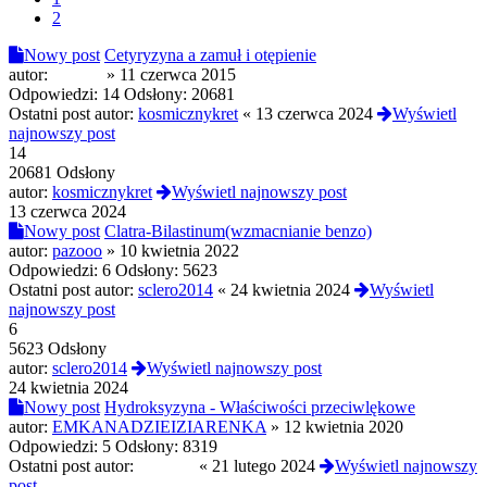
2
Nowy post
Cetyryzyna a zamuł i otępienie
autor:
eĆmok
»
11 czerwca 2015
Odpowiedzi:
14
Odsłony:
20681
Ostatni post autor:
kosmicznykret
«
13 czerwca 2024
Wyświetl
najnowszy post
14
20681 Odsłony
autor:
kosmicznykret
Wyświetl najnowszy post
13 czerwca 2024
Nowy post
Clatra-Bilastinum(wzmacnianie benzo)
autor:
pazooo
»
10 kwietnia 2022
Odpowiedzi:
6
Odsłony:
5623
Ostatni post autor:
sclero2014
«
24 kwietnia 2024
Wyświetl
najnowszy post
6
5623 Odsłony
autor:
sclero2014
Wyświetl najnowszy post
24 kwietnia 2024
Nowy post
Hydroksyzyna - Właściwości przeciwlękowe
autor:
EMKANADZIEIZIARENKA
»
12 kwietnia 2020
Odpowiedzi:
5
Odsłony:
8319
Ostatni post autor:
london5
«
21 lutego 2024
Wyświetl najnowszy
post