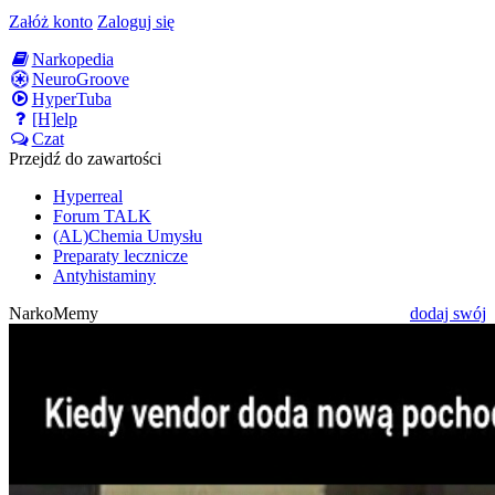
Załóż konto
Zaloguj się
Narkopedia
NeuroGroove
HyperTuba
[H]elp
Czat
Przejdź do zawartości
Hyperreal
Forum TALK
(AL)Chemia Umysłu
Preparaty lecznicze
Antyhistaminy
NarkoMemy
dodaj swój