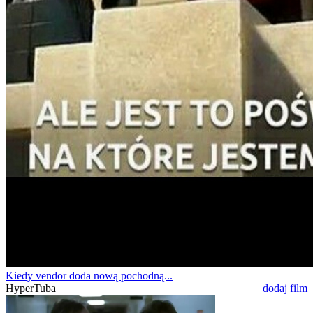
Kiedy vendor doda nową pochodną...
HyperTuba
dodaj film