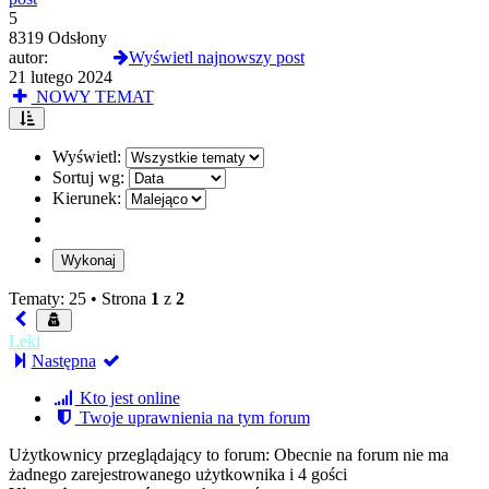
5
8319 Odsłony
autor:
london5
Wyświetl najnowszy post
21 lutego 2024
NOWY TEMAT
Wyświetl:
Sortuj wg:
Kierunek:
Tematy: 25 •
Strona
1
z
2
Leki
Następna
Kto jest online
Twoje uprawnienia na tym forum
Użytkownicy przeglądający to forum: Obecnie na forum nie ma
żadnego zarejestrowanego użytkownika i 4 gości