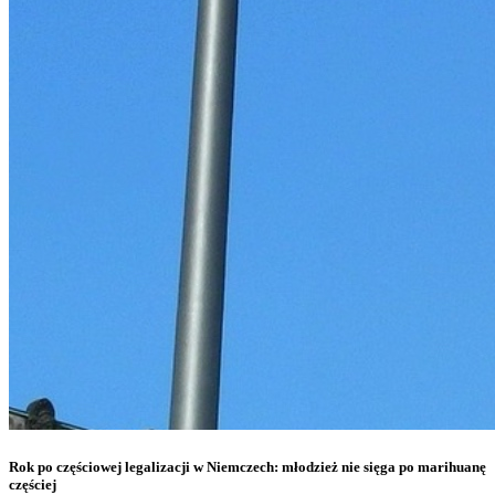
Rok po częściowej legalizacji w Niemczech: młodzież nie sięga po marihuanę
częściej