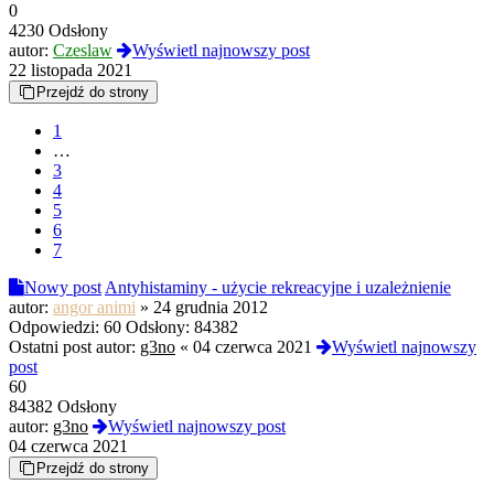
0
4230 Odsłony
autor:
Czeslaw
Wyświetl najnowszy post
22 listopada 2021
Przejdź do strony
1
…
3
4
5
6
7
Nowy post
Antyhistaminy - użycie rekreacyjne i uzależnienie
autor:
angor animi
»
24 grudnia 2012
Odpowiedzi:
60
Odsłony:
84382
Ostatni post autor:
g3no
«
04 czerwca 2021
Wyświetl najnowszy
post
60
84382 Odsłony
autor:
g3no
Wyświetl najnowszy post
04 czerwca 2021
Przejdź do strony