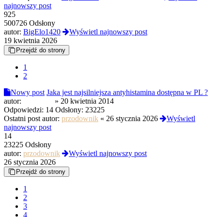
najnowszy post
925
500726 Odsłony
autor:
BigElo1420
Wyświetl najnowszy post
19 kwietnia 2026
Przejdź do strony
1
2
Nowy post
Jaka jest najsilniejsza antyhistamina dostępna w PL ?
autor:
Amunicja
»
20 kwietnia 2014
Odpowiedzi:
14
Odsłony:
23225
Ostatni post autor:
przodownik
«
26 stycznia 2026
Wyświetl
najnowszy post
14
23225 Odsłony
autor:
przodownik
Wyświetl najnowszy post
26 stycznia 2026
Przejdź do strony
1
2
3
4