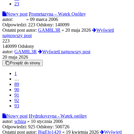
23
Nowy post
Prometazyna – Wątek Ogólny
autor:
pol90
»
09 marca 2006
Odpowiedzi:
223
Odsłony:
140099
Ostatni post autor:
GAM8L3R
«
20 maja 2026
Wyświetl
najnowszy post
223
140099 Odsłony
autor:
GAM8L3R
Wyświetl najnowszy post
20 maja 2026
Przejdź do strony
1
…
89
90
91
92
93
Nowy post
Hydroksyzyna - Wątek ogólny
autor:
schiza
»
10 stycznia 2006
Odpowiedzi:
925
Odsłony:
500726
Ostatni post autor:
BigElo1420
«
19 kwietnia 2026
Wyświetl