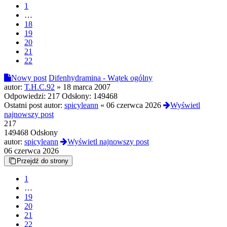
1
…
18
19
20
21
22
Nowy post
Difenhydramina - Wątek ogólny
autor:
T.H.C.92
»
18 marca 2007
Odpowiedzi:
217
Odsłony:
149468
Ostatni post autor:
spicyleann
«
06 czerwca 2026
Wyświetl
najnowszy post
217
149468 Odsłony
autor:
spicyleann
Wyświetl najnowszy post
06 czerwca 2026
Przejdź do strony
1
…
19
20
21
22