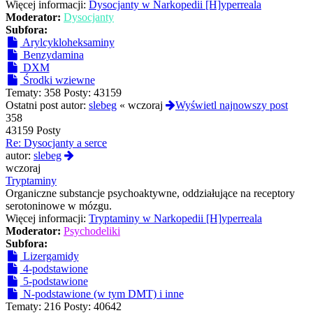
Więcej informacji:
Dysocjanty w Narkopedii [H]yperreala
Moderator:
Dysocjanty
Subfora:
Arylcykloheksaminy
Benzydamina
DXM
Środki wziewne
Tematy:
358
Posty:
43159
Ostatni post autor:
slebeg
«
wczoraj
Wyświetl najnowszy post
358
43159 Posty
Re: Dysocjanty a serce
Wyświetl
autor:
slebeg
najnowszy
wczoraj
post
Tryptaminy
Organiczne substancje psychoaktywne, oddziałujące na receptory
serotoninowe w mózgu.
Więcej informacji:
Tryptaminy w Narkopedii [H]yperreala
Moderator:
Psychodeliki
Subfora:
Lizergamidy
4-podstawione
5-podstawione
N-podstawione (w tym DMT) i inne
Tematy:
216
Posty:
40642