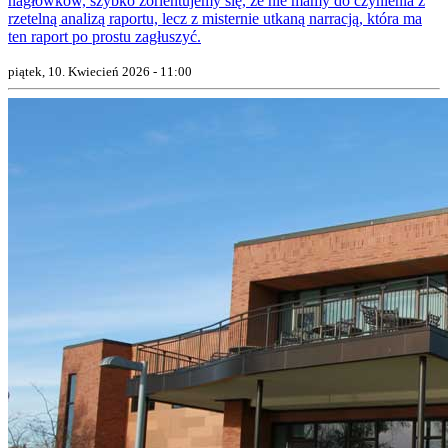
nagłówków, szybko zorientujemy się, że nie mamy do czynienia z
rzetelną analizą raportu, lecz z misternie utkaną narracją, która ma
ten raport po prostu zagłuszyć.
piątek, 10. Kwiecień 2026 - 11:00