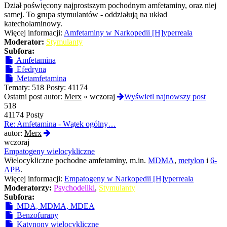
Dział poświęcony najprostszym pochodnym amfetaminy, oraz niej
samej. To grupa stymulantów - oddziałują na układ
katecholaminowy.
Więcej informacji:
Amfetaminy w Narkopedii [H]yperreala
Moderator:
Stymulanty
Subfora:
Amfetamina
Efedryna
Metamfetamina
Tematy:
518
Posty:
41174
Ostatni post autor:
Merx
«
wczoraj
Wyświetl najnowszy post
518
41174 Posty
Re: Amfetamina - Wątek ogólny…
Wyświetl
autor:
Merx
najnowszy
wczoraj
post
Empatogeny wielocykliczne
Wielocykliczne pochodne amfetaminy, m.in.
MDMA
,
metylon
i
6-
APB
.
Więcej informacji:
Empatogeny w Narkopedii [H]yperreala
Moderatorzy:
Psychodeliki
,
Stymulanty
Subfora:
MDA, MDMA, MDEA
Benzofurany
Katynony wielocykliczne