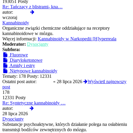
193051 Posty
Re: Tańczący z blistrami- kna…
Wyświetl
autor:
Poluska
najnowszy
wczoraj
post
Kannabinoidy
Organiczne związki chemiczne oddziałujące na receptory
kannabinoidowe w mózgu.
Więcej informacji:
Kannabinoidy w Narkopedii [H]yperreala
Moderator:
Dysocjanty
Subfora:
Fluorowe
Diaryloketonowe
Amidy i estry
Nietypowe kannabinoidy
Tematy:
178
Posty:
12331
Ostatni post autor:
awonor
«
28 lipca 2026
Wyświetl najnowszy
post
178
12331 Posty
Re: Syntetyczne kannabinoidy …
Wyświetl
autor:
awonor
najnowszy
28 lipca 2026
post
Dysocjanty
Substancje psychoaktywne, których działanie polega na osłabieniu
transmisji bodźców zewnętrznych do mózgu.