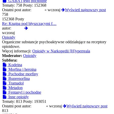
GABA i jego pochodne
Tematy:
758
Posty:
152368
Ostatni post autor:
mothyl
«
wczoraj
Wyświetl najnowszy post
758
152368 Posty
Re: Knajpa pod błyszczącymi f…
Wyświetl
autor:
mothyl
najnowszy
wczoraj
post
Opioidy
Organiczne substancje psychoaktywne oddziałujące na receptory
opioidowe.
Więcej informacji:
Opioidy w Narkopedii [H]yperreala
Moderator:
Opioidy
Subfora:
Kodeina
Morfina i heroina
Pochodne morfiny
Buprenorfina
Tramadol
Metadon
Fentanyl i pochodne
Inne opioidy
Tematy:
813
Posty:
193051
Ostatni post autor:
Poluska
«
wczoraj
Wyświetl najnowszy post
813