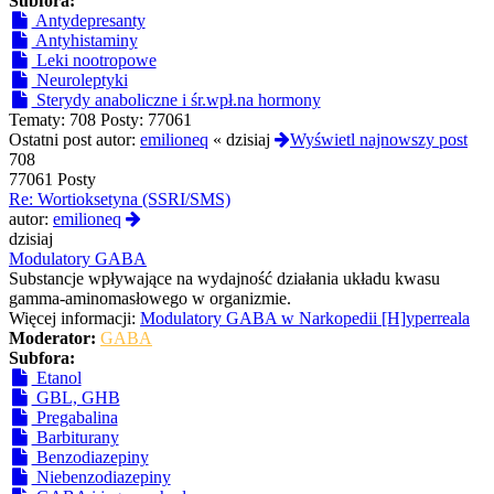
Subfora:
Antydepresanty
Antyhistaminy
Leki nootropowe
Neuroleptyki
Sterydy anaboliczne i śr.wpł.na hormony
Tematy:
708
Posty:
77061
Ostatni post autor:
emilioneq
«
dzisiaj
Wyświetl najnowszy post
708
77061 Posty
Re: Wortioksetyna (SSRI/SMS)
Wyświetl
autor:
emilioneq
najnowszy
dzisiaj
post
Modulatory GABA
Substancje wpływające na wydajność działania układu kwasu
gamma-aminomasłowego w organizmie.
Więcej informacji:
Modulatory GABA w Narkopedii [H]yperreala
Moderator:
GABA
Subfora:
Etanol
GBL, GHB
Pregabalina
Barbiturany
Benzodiazepiny
Niebenzodiazepiny