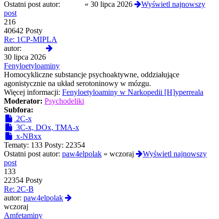
Ostatni post autor:
Czoug
«
30 lipca 2026
Wyświetl najnowszy
post
216
40642 Posty
Re: 1CP-MIPLA
Wyświetl
autor:
Czoug
najnowszy
30 lipca 2026
post
Fenyloetyloaminy
Homocykliczne substancje psychoaktywne, oddziałujące
agonistycznie na układ serotoninowy w mózgu.
Więcej informacji:
Fenyloetyloaminy w Narkopedii [H]yperreala
Moderator:
Psychodeliki
Subfora:
2C-x
3C-x, DOx, TMA-x
x-NBxx
Tematy:
133
Posty:
22354
Ostatni post autor:
paw4elpolak
«
wczoraj
Wyświetl najnowszy
post
133
22354 Posty
Re: 2C-B
Wyświetl
autor:
paw4elpolak
najnowszy
wczoraj
post
Amfetaminy