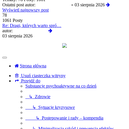
Ostatni post autor:
Krzysztofscorpion
«
03 sierpnia 2026
Wyświetl najnowszy post
78
1061 Posty
Re: Dragi, których warto spró…
Wyświetl
autor:
Krzysztofscorpion
najnowszy
03 sierpnia 2026
post
Strona główna
Usuń ciasteczka witryny
Przejdź do
Substancje psychoaktywne na co dzień
↳ Zdrowie
↳ Sytuacje kryzysowe
↳ Postępowanie i rady – kompendia
↳ Minimalizacja szkód i prewencja efektów