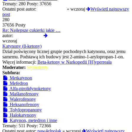
Tematy:
280
Posty:
37656
Ostatni post autor:
CloneserSztuki
«
wczoraj
Wyświetl najnowszy
post
280
37656 Posty
Re: Najlepsze cukierki jakie …
Wyświetl
autor:
CloneserSztuki
najnowszy
wczoraj
post
Katynony (β-ketony)
Dział poświęcony licznej grupie pochodnych katynonu, oraz jemu
samemu. Podstawą ich budowy jest 2-amino-1-arylopropan-1-on.
Więcej informacji:
Beta-ketony w Narkopedii [H]yperreala
Moderator:
Stymulanty
Subfora:
Metkatynon
Mefedron
Alfa-pirolidynoketony
Maślanofenony
Walerofenony
Heksanofenony
Tolylopropanony
Halokatynony
Katynon, metedron i inne
Tematy:
511
Posty:
72366
Ostatni post autor:
paw4elpolak
«
wczoraj
Wyświetl najnowszy