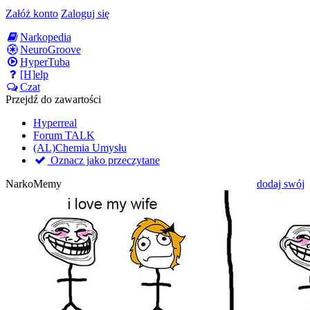
Załóż konto
Zaloguj się
Narkopedia
NeuroGroove
HyperTuba
[H]elp
Czat
Przejdź do zawartości
Hyperreal
Forum TALK
(AL)Chemia Umysłu
Oznacz jako przeczytane
NarkoMemy
dodaj swój