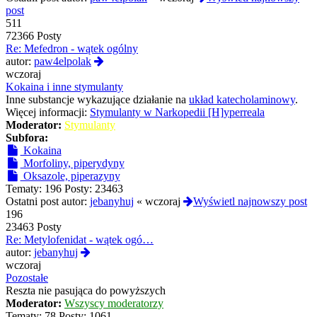
post
511
72366 Posty
Re: Mefedron - wątek ogólny
Wyświetl
autor:
paw4elpolak
najnowszy
wczoraj
post
Kokaina i inne stymulanty
Inne substancje wykazujące działanie na
układ katecholaminowy
.
Więcej informacji:
Stymulanty w Narkopedii [H]yperreala
Moderator:
Stymulanty
Subfora:
Kokaina
Morfoliny, piperydyny
Oksazole, piperazyny
Tematy:
196
Posty:
23463
Ostatni post autor:
jebanyhuj
«
wczoraj
Wyświetl najnowszy post
196
23463 Posty
Re: Metylofenidat - wątek ogó…
Wyświetl
autor:
jebanyhuj
najnowszy
wczoraj
post
Pozostałe
Reszta nie pasująca do powyższych
Moderator:
Wszyscy moderatorzy
Tematy:
78
Posty:
1061