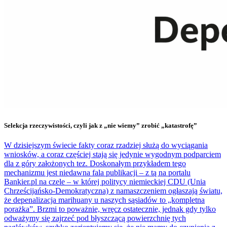
Selekcja rzeczywistości, czyli jak z „nie wiemy” zrobić „katastrofę”
W dzisiejszym świecie fakty coraz rzadziej służą do wyciągania
wniosków, a coraz częściej stają się jedynie wygodnym podparciem
dla z góry założonych tez. Doskonałym przykładem tego
mechanizmu jest niedawna fala publikacji – z tą na portalu
Bankier.pl na czele – w której politycy niemieckiej CDU (Unia
Chrześcijańsko-Demokratyczna) z namaszczeniem ogłaszają światu,
że depenalizacja marihuany u naszych sąsiadów to „kompletna
porażka”. Brzmi to poważnie, wręcz ostatecznie, jednak gdy tylko
odważymy się zajrzeć pod błyszczącą powierzchnię tych