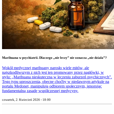
Marihuana w psychiatrii. Dlaczego „nie leczy” nie oznacza „nie działa”?
Wokół medycznej marihuany narosło wiele mitów, ale
najszkodliwszym z nich jest ten promowany przez nagłówki, w
stylu: „Marihuana nieskuteczna w leczeniu zaburzeń psychicznych”.
Tego typu uproszczenia, obecne choćby w niedawnym artykule na
portalu Medonet, manipulują odbiorem społecznym, ignorując
fundamentalną zasadę współczesnej medycyny.
czwartek, 2. Kwiecień 2026 - 18:00