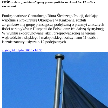
CBŚP rozbiło „rodzinny” gang przemytników narkotyków. 12 osób z
zarzutami
Funkcjonariusze Centralnego Biura Śledczego Policji, działając
wspólnie z Prokuraturą Okręgową w Krakowie, rozbili
zorganizowaną grupę przestępczą podejrzaną o przemyt znacznych
ilości narkotyków z Hiszpanii do Polski oraz ich dalszą dystrybucję.
W wyniku skoordynowanej akcji przeprowadzonej na terenie
województwa śląskiego i małopolskiego zatrzymano 11 osób, a
łącznie zarzuty usłyszało 12 podejrzanych.
piątek, 24. Lipiec 2026 - 16:30