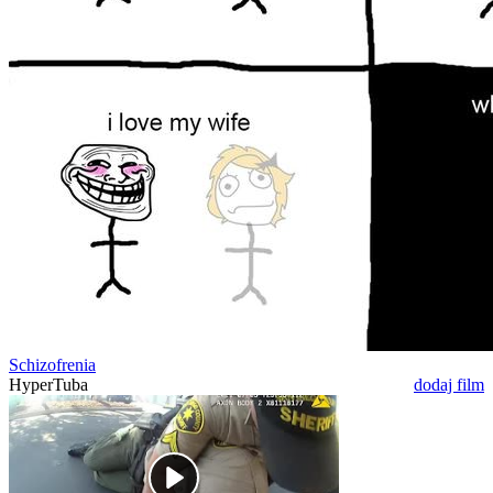
Schizofrenia
HyperTuba
dodaj film