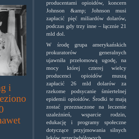
producentami opioidów, koncern
y.jpg
Johnson &amp; Johnson musi
zapłacić pięć miliardów dolarów,
podczas gdy trzy inne – łącznie 21
mld dol.
W środę grupa amerykańskich
prokuratorów generalnych
ujawniła przełomową ugodę, na
mocy której czterej wielcy
producenci opioidów muszą
zapłacić 26 mld dolarów za
g i
rzekome podsycanie śmiertelnej
leziono
epidemii opioidów. Środki te mają
0
zostać przeznaczone na leczenie
uzależnień, wsparcie rodzin,
 nawet
edukację i programy społeczne
dotyczące przyjmowania silnych
leków przeciwbólowych.