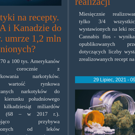
realizacji
Miesięcznie realizow
yki na recepty.
tylko 3/4 wszystki
 i Kanadzie do
wystawionych na leki re
r. umrze 1,2 mln
Cannabis flos - wynik
opublikowanych p
żnionych?
dotyczących liczby wyst
zrealizowanych recept na 
70 a 100 tys. Amerykanów
ra corocznie z
wkowania narkotyków.
29 Lipiec, 2021 - 0
 wartość rynkowa
canych narkotyków do
medmjpl.jpg
kierunku południowego
 kilkadziesiąt miliardów
ów (68 – w 2017 r.).
okojąco przybywa
żnionych od leków