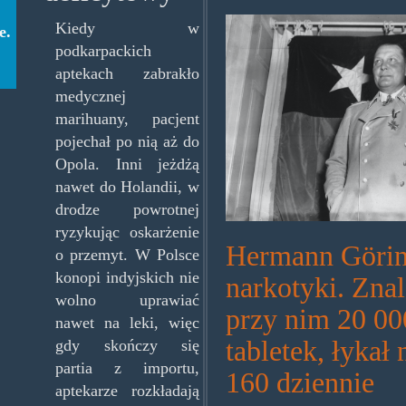
goeringcaptivit
Kiedy w
e.
podkarpackich
aptekach zabrakło
medycznej
marihuany, pacjent
pojechał po nią aż do
Opola. Inni jeżdżą
nawet do Holandii, w
drodze powrotnej
ryzykując oskarżenie
Hermann Görin
o przemyt. W Polsce
konopi indyjskich nie
narkotyki. Zna
wolno uprawiać
przy nim 20 00
nawet na leki, więc
tabletek, łykał
gdy skończy się
partia z importu,
160 dziennie
aptekarze rozkładają