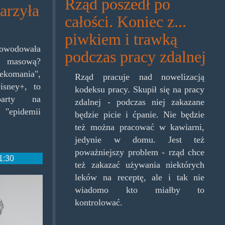
Rząd poszedł po
arzyła
całości. Koniec z...
piwkiem i trawką
powodowała
podczas pracy zdalnej
ę masową?
ekomania",
Rząd pracuje nad nowelizacją
isney+, to
kodeksu pracy. Skupił się na pracy
arty na
zdalnej - podczas niej zakazane
"epidemii
będzie picie i ćpanie. Nie będzie
też można pracować w kawiarni,
jedynie w domu. Jest też
poważniejszy problem - rząd chce
1:30
też zakazać używania niektórych
leków na receptę, ale i tak nie
wiadomo kto miałby to
kontrolować.