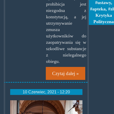
ustawy
,
prohibicja jest
apteka
,
zł
niezgodna z
Krytyka
konstytucją, a jej
Polityczna
utrzymywanie
zmusza
użytkowników do
zaopatrywania się w
szkodliwe substancje
z nielegalnego
obiegu.
Czytaj dalej »
10 Czerwiec, 2021 - 12:20
farmacia.jpg