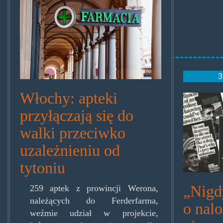
3
Włochy: apteki
nalox
przyłączają się do
768x4
walki przeciwko
uzależnieniu od
tytoniu
„Nigd
259 aptek z prowincji Werona,
należących do Ferderfarma,
o nal
weźmie udział w projekcie,