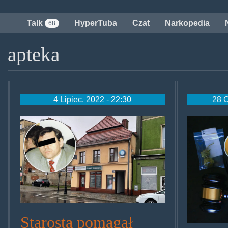
Przejdź
do
Talk
HyperTuba
Czat
Narkopedia
68
treści
apteka
4 Lipiec, 2022 - 22:30
28 C
ferdynand_g.jpg
klamo
Starosta pomagał