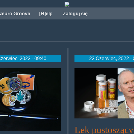
Neuro Groove
[H]elp
Zaloguj się
zerwiec, 2022 - 09:40
22 Czerwiec, 2022 - 
ty.png
keaton.png
Lek pustosząc