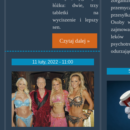
zorganiz
łóżku: dwie, trzy
przemy
tabletki na
przesył
wyciszenie i lepszy
Osoby w
sen.
zajmow
leków z
Czytaj dalej »
psych
odurzają
11 luty, 2022 - 11:00
hughh.jpg
opioa