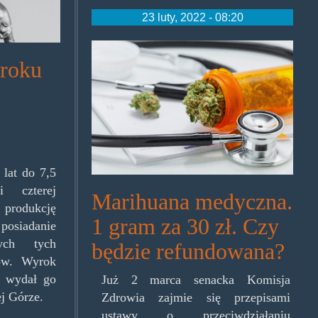
23 luty, 2022 - 08:20
medmjagain.jpg
 roku
 lat do 7,5
i czterej
Marihuana medyczna.
odukcję
1 gram za 30 zł. Czy
siadanie
ych tych
będzie refundowana?
ów. Wyrok
a wydał go
Już 2 marca senacka Komisja
j Górze.
Zdrowia zajmie się przepisami
ustawy o przeciwdziałaniu