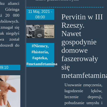
u alianci
a Göringa
11 Maj, 2021 -
Pervitin w III
aż 20 000
08:00
wbólowych.
Rzeszy.
pervitinrulez.jpg
 zmagał się
Nawet
ak niegdyś
twa został
gospodynie
doszedł do
Niemcy
,
domowe
historia
,
faszerowały
apteka
,
metamfetamina
się
09:10
metamfetamin
_.escitalopram-
Usuwanie zmęczenia,
łagodzenie lęków,
leczenie depresji,
pobudzanie umysłu i