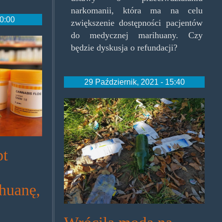
narkomanii, która ma na celu
10:00
zwiększenie dostępności pacjentów
do medycznej marihuany. Czy
g
będzie dyskusja o refundacji?
29 Październik, 2021 - 15:40
thiopaki.jpg
pt
huanę,