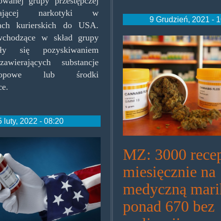
owanej grupy przestępczej
cającej narkotyki w
9 Grudzień, 2021 - 
kach kurierskich do USA.
chodzące w skład grupy
cannabisflos.jp
ały się pozyskiwaniem
awierających substancje
otropowe lub środki
ce.
5 luty, 2022 - 08:20
mericafuckyeah.jpg
MZ: 3000 rece
miesięcznie na
medyczną mari
ponad 670 bez