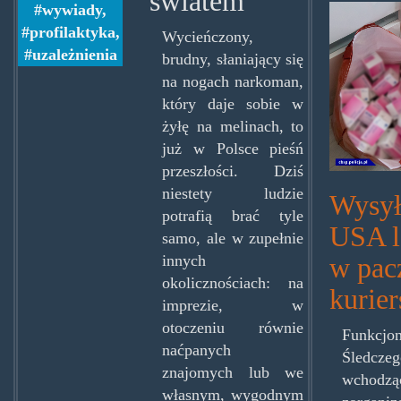
światem
lekow
wywiady
,
profilaktyka
,
Wycieńczony,
uzależnienia
brudny, słaniający się
na nogach narkoman,
który daje sobie w
żyłę na melinach, to
już w Polsce pieśń
przeszłości. Dziś
niestety ludzie
Wysyła
potrafią brać tyle
USA l
samo, ale w zupełnie
w pac
innych
okolicznościach: na
kurier
imprezie, w
otoczeniu równie
Funkcjon
naćpanych
Śledczeg
znajomych lub we
wcho
własnym, wygodnym