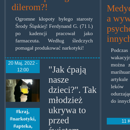
dilerom?!
Medyc
a wyw
Ogromne kłopoty byłego starosty
psych
Środy Śląskiej! Ferdynand G. (71 l.)
po kadencji pracował jako
innyc
farmaceuta. Według śledczych
pomagał produkować narkotyki!
Podcz
wakacyjn
20 Maj, 2022 -
można z
"Jak ćpają
12:00
marihua
nasze
artykul
dragdile.jpg
leków
dzieci?". Tak
odurzają
młodzież
do innyc
ukrywa to
kraj
,
przed
narkotyki
,
11 
apteka
,