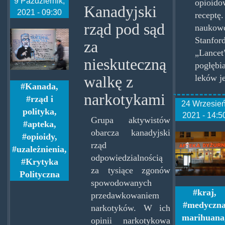
9 Październik,
opioi
Kanadyjski
2021 - 09:30
recep
rząd pod sąd
nauko
opiocanada.jpg
Stanfor
za
„Lance
nieskuteczną
pogłęb
leków je
walkę z
Kanada
,
narkotykami
rząd i
24 Wrzesień
polityka
,
2021 - 14:5
Grupa aktywistów
apteka
,
obarcza kanadyjski
aptekad
opioidy
,
rząd
uzależnienia
,
odpowiedzialnością
Krytyka
za tysiące zgonów
Polityczna
spowodowanych
kraj
,
przedawkowaniem
medyczn
narkotyków. W ich
marihuana
opinii narkotykowa