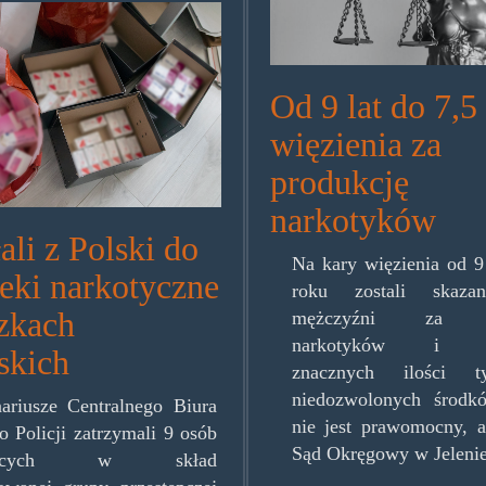
paki.jpg
Od 9 lat do 7,5
więzienia za
produkcję
narkotyków
li z Polski do
Na kary więzienia od 9
eki narkotyczne
roku zostali skazan
zkach
mężczyźni za pr
narkotyków i po
skich
znacznych ilości t
niedozwolonych środk
ariusze Centralnego Biura
nie jest prawomocny, 
o Policji zatrzymali 9 osób
Sąd Okręgowy w Jelenie
dzących w skład