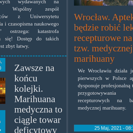
dowych wydawanych na
tę. Wspólny zespół
Wrocław. Apte
wców z Uniwersytetu
da i czasopisma naukowego
będzie robić le
t” ostrzega: katastrofa
recepturowe na
ia się! Dostęp do takich
tzw. medycznej
st zbyt łatwy.
marihuany
,
Zawsze na
0
We Wrocławiu działa j
końcu
pierwszych w Polsce ap
yzurna.jpg
dysponuje profesjonalną 
kolejki.
przygotowywani
Marihuana
recepturowych na b
medyczna to
medycznej marihuany.
ciągle towar
a
deficytowy
25 Maj, 2021 - 08
,