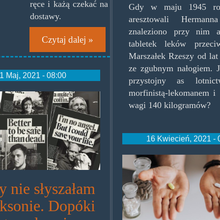
ręce i każą czekać na
Gdy w maju 1945 rok
dostawy.
aresztowali Hermann
znaleziono przy nim 
Czytaj dalej »
tabletek leków przeci
Marszałek Rzeszy od lat
ze zgubnym nałogiem. J
1 Maj, 2021 - 08:00
przystojny as lotnic
morfinistą-lekomanem i 
one-
wagi 140 kilogramów?
32.jpg.jpg
16 Kwiecień, 2021 - 
psylocybina.vs
680x330.jpg
y nie słyszałam
oksonie. Dopóki