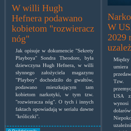
W willi Hugh
Narkot
Hefnera podawano
W USA
kobietom "rozwieracz
2029 
nóg"
uzale
Jak opisuje w dokumencie "Sekrety
Playboya" Sondra Theodore, była
Między 
dziewczyna Hugh Hefnera, w willi
umie
słynnego założyciela magazynu
przeda
"Playboy" dochodziło do gwałtów,
Tzw.
podawano mieszkającym tam
przemy
kobietom narkotyki, w tym tzw.
USA z 
"rozwieracza nóg". O tych i innych
wynosi
faktach opowiadają w serialu dawne
dolar
"króliczki".
Niep
uzale