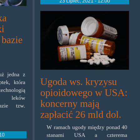
23 Lipiec, 2021 - 12:00
hydrokod-
ka
opioidy.jpg
ki
 bazie
uż jedna z
Ugoda ws. kryzysu
tek, która
technologią
opioidowego w USA:
a leków
koncerny mają
azie tzw.
zapłacić 26 mld dol.
W ramach ugody między ponad 40
stanami USA a czterema
:10