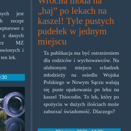
Wróciła moda na
„haj” po lekach na
anych jest
kaszel! Tyle pustych
ch recept
cepturowe z
pudełek w jednym
a z danych
miejscu
rzez MZ
awionych i
Ta publikacja ma być ostrzeżeniem
ten lek.
dla rodziców i wychowawców. Na
ulubionym miejscu schadzek
młodzieży na osiedlu Wojska
9:30
Polskiego w Nowym Sączu walają
się puste opakowania po leku na
kaszel Thiocodin. To lek, który po
spożyciu w dużych ilościach może
zaburzać świadomość. Dlaczego?