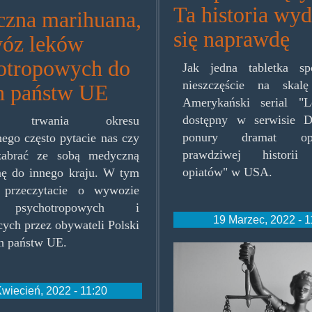
Ta historia wyd
zna marihuana,
się naprawdę
óz leków
otropowych do
Jak jedna tabletka s
nieszczęście na skal
h państw UE
Amerykański serial "L
dostępny w serwisie D
as trwania okresu
ponury dramat op
ego często pytacie nas czy
prawdziwej historii 
abrać ze sobą medyczną
opiatów" w USA.
nę do innego kraju. W tym
e przeczytacie o wywozie
 psychotropowych i
19 Marzec, 2022 - 1
cych przez obywateli Polski
h państw UE.
temida.jpg
Kwiecień, 2022 - 11:20