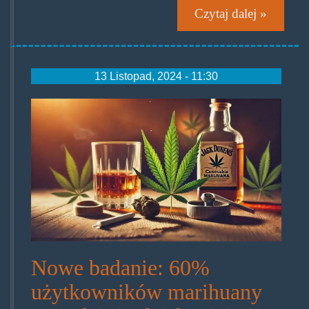
Czytaj dalej »
13 Listopad, 2024 - 11:30
wplyw-
marihuany-
na-
spozycie-
alkoholu-
696x398.jpg.jpg
Nowe badanie: 60%
użytkowników marihuany