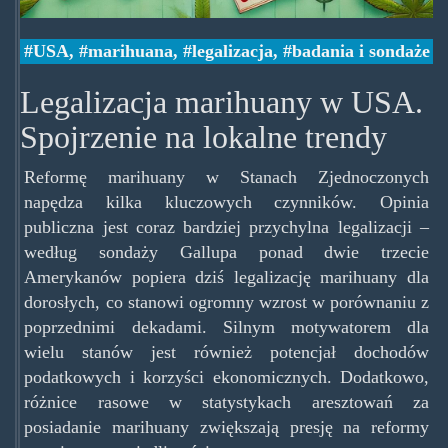
USA
,
marihuana
,
legalizacja
,
badania i sondaże
Legalizacja marihuany w USA.
Spojrzenie na lokalne trendy
Reformę marihuany w Stanach Zjednoczonych
napędza kilka kluczowych czynników. Opinia
publiczna jest coraz bardziej przychylna legalizacji –
według sondaży Gallupa ponad dwie trzecie
Amerykanów popiera dziś legalizację marihuany dla
dorosłych, co stanowi ogromny wzrost w porównaniu z
poprzednimi dekadami. Silnym motywatorem dla
wielu stanów jest również potencjał dochodów
podatkowych i korzyści ekonomicznych. Dodatkowo,
różnice rasowe w statystykach aresztowań za
posiadanie marihuany zwiększają presję na reformy