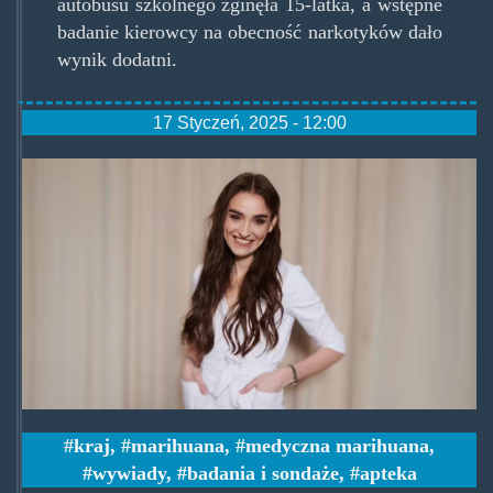
autobusu szkolnego zginęła 15-latka, a wstępne
badanie kierowcy na obecność narkotyków dało
wynik dodatni.
17 Styczeń, 2025 - 12:00
zrzut_ekranu_z_2025-
01-
17_11-
55-
24.jpg
kraj
,
marihuana
,
medyczna marihuana
,
wywiady
,
badania i sondaże
,
apteka