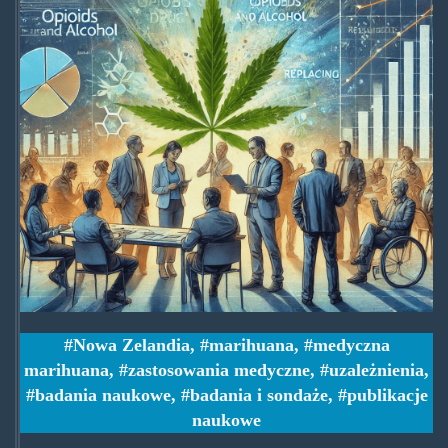
Nowa Zelandia
,
marihuana
,
medyczna
marihuana
,
zastosowania medyczne
,
uzależnienia
,
badania naukowe
,
badania i sondaże
,
publikacje
naukowe