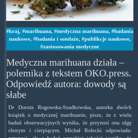
kraj
,
marihuana
,
medyczna marihuana
,
badania
naukowe
,
badania i sondaże
,
publikcje naukowe
,
zastosowania medyczne
Medyczna marihuana działa –
polemika z tekstem OKO.press.
Odpowiedź autora: dowody są
słabe
Dr Dorota Rogowska-Szadkowska, autorka dwóch
książek o medycznej marihuanie, pisze, że z wielu
badań obserwacyjnych wynika, że przynosi ona ulgę
chorym i cierpiącym. Michał Rolecki odpowiada:
przynosi, ale z badań wysokiej jakości wynika, że