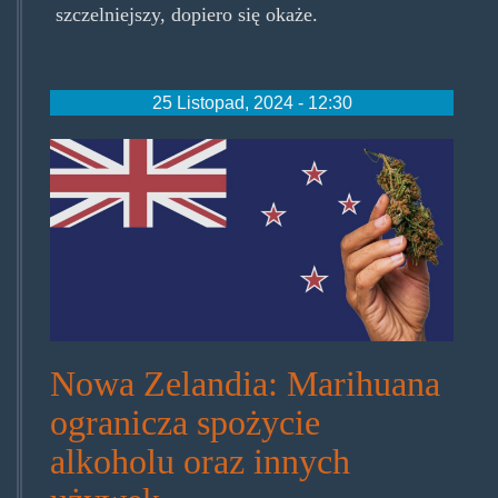
szczelniejszy, dopiero się okaże.
25 Listopad, 2024 - 12:30
blog-
is-
marijuana-
legal-
in-
new-
Nowa Zelandia: Marihuana
zealand_.jpg
ogranicza spożycie
alkoholu oraz innych