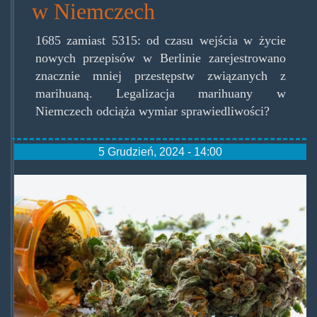
w Niemczech
1685 zamiast 5315: od czasu wejścia w życie
nowych przepisów w Berlinie zarejestrowano
znacznie mniej przestępstw związanych z
marihuaną. Legalizacja marihuany w
Niemczech odciąża wymiar sprawiedliwości?
5 Grudzień, 2024 - 14:00
roznica-
miedzy-
medyczna-
marihuana-
a-
rekreacyjna.jpg