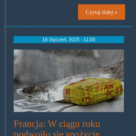
Czytaj dalej »
16 Styczeń, 2025 - 11:00
cocainedoubles.jpg
Francja: W ciągu roku
podwoiło się spożycie