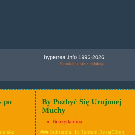
hyperreal.info 1996-2026
Skontaktuj się z redakcją
s po
By Pozbyć Się Urojonej
Muchy
Benzydamina
niejako
### Substanja: 1x Tantum Rosa(50mg