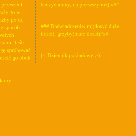
 przeszedł
benzydaminy, na pierwszy raz) ###
awię go w
ażby po to,
### Doświadczenie: mj(dosyć duże
ię sposób
ilości), grzyby(małe ilości)###
wałych
tami. Jeśli
mogę spróbować
(-: Dziennik pokładowy :-)
ieścić go obok
ktury.