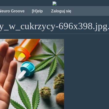
Neuro Groove
[H]elp
Zaloguj się
y_w_cukrzycy-696x398.jpg