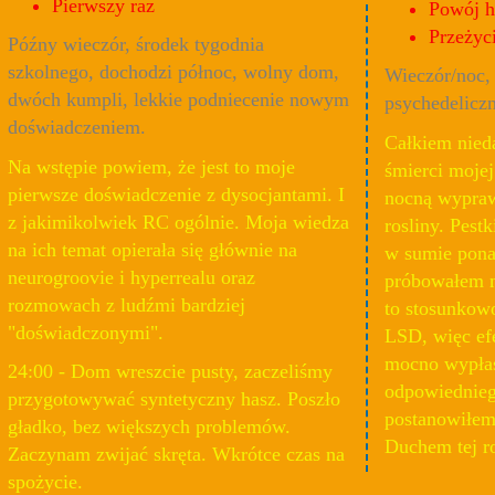
Pierwszy raz
Powój h
Przeżyc
Późny wieczór, środek tygodnia
szkolnego, dochodzi północ, wolny dom,
Wieczór/noc,
dwóch kumpli, lekkie podniecenie nowym
psychedeliczn
doświadczeniem.
Całkiem nied
Na wstępie powiem, że jest to moje
śmierci moje
pierwsze doświadczenie z dysocjantami. I
nocną wypraw
z jakimikolwiek RC ogólnie. Moja wiedza
rosliny. Pest
na ich temat opierała się głównie na
w sumie pona
neurogroovie i hyperrealu oraz
próbowałem n
rozmowach z ludźmi bardziej
to stosunkow
"doświadczonymi".
LSD, więc ef
mocno wypłas
24:00 - Dom wreszcie pusty, zaczeliśmy
odpowiednieg
przygotowywać syntetyczny hasz. Poszło
postanowiłem
gładko, bez większych problemów.
Duchem tej ro
Zaczynam zwijać skręta. Wkrótce czas na
spożycie.