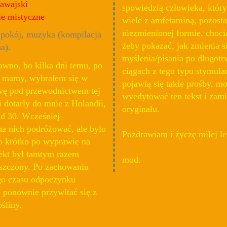
awajski
spowiedzią człowieka, który
ie mistyczne
wiele z amfetaminą, pozost
niezmienionej formie, choci
 pokój, muzyka (kompilacja
żeby pokazać, jak zmienia s
a).
myślenia/pisania po długotr
awno, bo kilka dni temu, po
ciągach z tego typu stymulan
j mamy, wybrałem się w
pojawią się takie prośby, 
ę pod przewodnictwem tej
wyedytować ten tekst i zam
ki dotarły do mnie z Holandii,
oryginału.
d 30. Wcześniej
a nich podróżować, ale było
Pozdrawiam i życzę miłej le
o krótko po wyprawie na
ekt był tamtym razem
mod.
zczony. Po zachowaniu
o czasu odpoczynku
 ponownie przywitać się z
śliny.