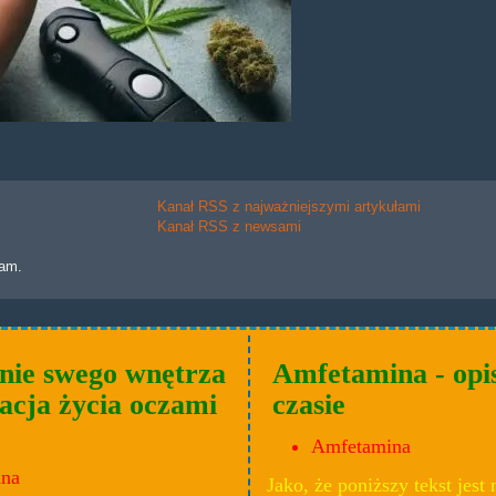
Kanał RSS z najważniejszymi artykułami
Kanał RSS z newsami
lam.
nie swego wnętrza
Amfetamina - opi
acja życia oczami
czasie
Amfetamina
ana
Jako, że poniższy tekst jest 