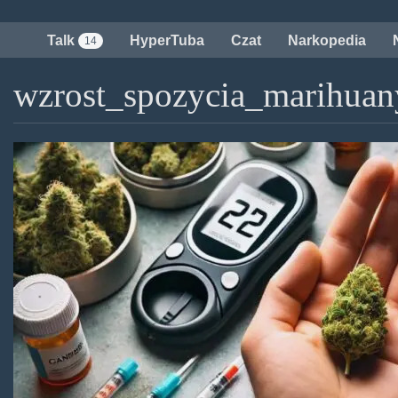
Przejdź
do
Talk
HyperTuba
Czat
Narkopedia
14
treści
wzrost_spozycia_marihuan