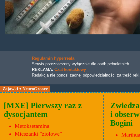
Regulamin hyperreala
Serwis przeznaczony wyłącznie dla osób pełnoletnich.
REKLAMA:
Czat kontaktowy
Redakcja nie ponosi żadnej odpowiedzialności za treść rek
Zajawki z NeuroGroove
[MXE] Pierwszy raz z
Zwiedza
dysocjantem
i obserw
Bogini
Metoksetamina
Mieszanki "ziołowe"
Marihu