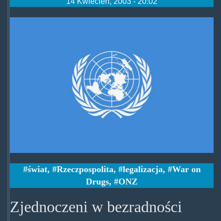
14 Kwiecień, 2003 - 20:02
onzflag1000.jpg
świat
,
Rzeczpospolita
,
legalizacja
,
War on
Drugs
,
ONZ
Zjednoczeni w bezradności