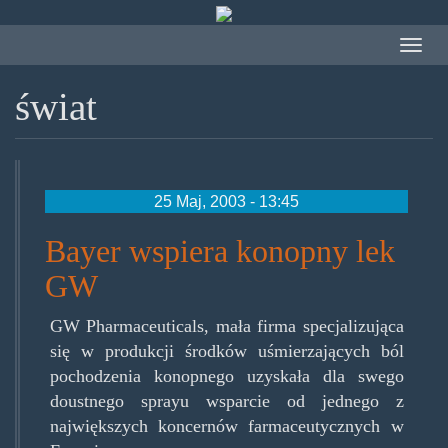
Przejdź
do
Toggle
treści
navigat
świat
25 Maj, 2003 - 13:45
Bayer wspiera konopny lek
GW
GW Pharmaceuticals, mała firma specjalizująca
się w produkcji środków uśmierzających ból
pochodzenia konopnego uzyskała dla swego
doustnego sprayu wsparcie od jednego z
największych koncernów farmaceutycznych w