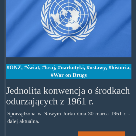
ONZ
,
świat
,
kraj
,
narkotyki
,
ustawy
,
historia
,
War on Drugs
Jednolita konwencja o środkach
odurzających z 1961 r.
Sporządzona w Nowym Jorku dnia 30 marca 1961 r. -
dalej aktualna.