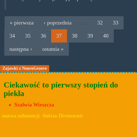
« pierwsza
‹ poprzednia
…
32
33
34
35
36
37
38
39
40
następna ›
ostatnia »
Zajawki z NeuroGroove
Ciekawość to pierwszy stopień do
piekła
Szałwia Wieszcza
nazwa substancji -Salvia Divinorum