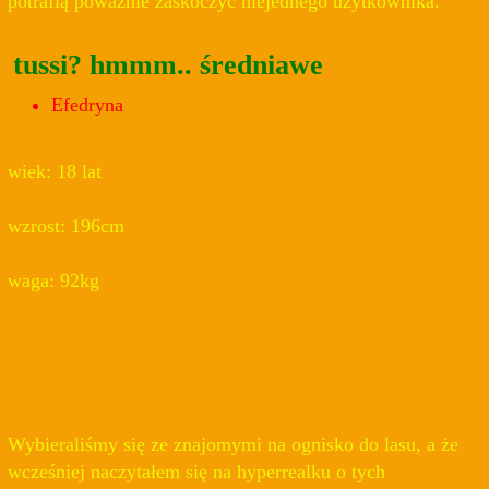
potrafią poważnie zaskoczyć niejednego użytkownika.
tussi? hmmm.. średniawe
Efedryna
wiek: 18 lat
wzrost: 196cm
waga: 92kg
Wybieraliśmy się ze znajomymi na ognisko do lasu, a że
wcześniej naczytałem się na hyperrealku o tych