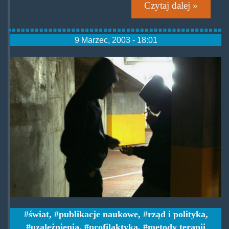
Czytaj dalej »
9 Marzec, 2003 - 18:01
dragdile.jpg
świat
,
publikacje naukowe
,
rząd i polityka
,
uzależnienia
,
profilaktyka
,
metody terapii