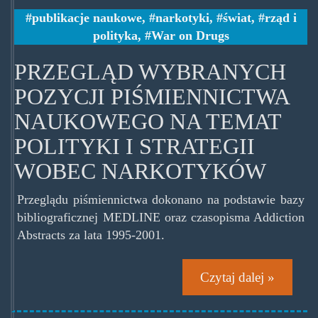
publikacje naukowe
,
narkotyki
,
świat
,
rząd i
polityka
,
War on Drugs
PRZEGLĄD WYBRANYCH
POZYCJI PIŚMIENNICTWA
NAUKOWEGO NA TEMAT
POLITYKI I STRATEGII
WOBEC NARKOTYKÓW
Przeglądu piśmiennictwa dokonano na podstawie bazy
bibliograficznej MEDLINE oraz czasopisma Addiction
Abstracts za lata 1995-2001.
Czytaj dalej »