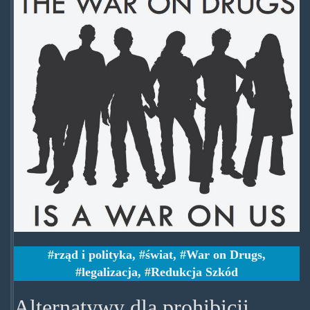
rząd i polityka
,
świat
,
War on Drugs
,
legalizacja
,
Redukcja Szkód
Alternatywy dla prohibicji