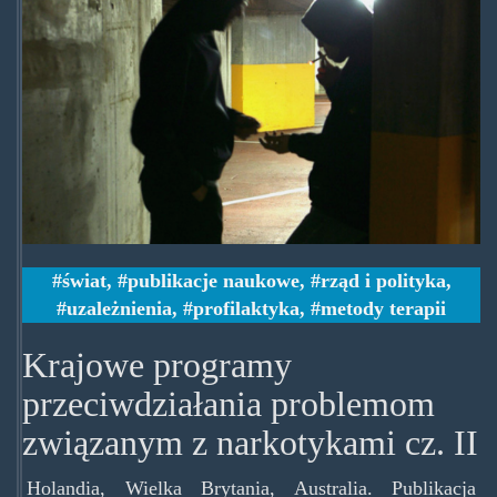
świat
,
publikacje naukowe
,
rząd i polityka
,
uzależnienia
,
profilaktyka
,
metody terapii
Krajowe programy
przeciwdziałania problemom
związanym z narkotykami cz. II
Holandia, Wielka Brytania, Australia. Publikacja