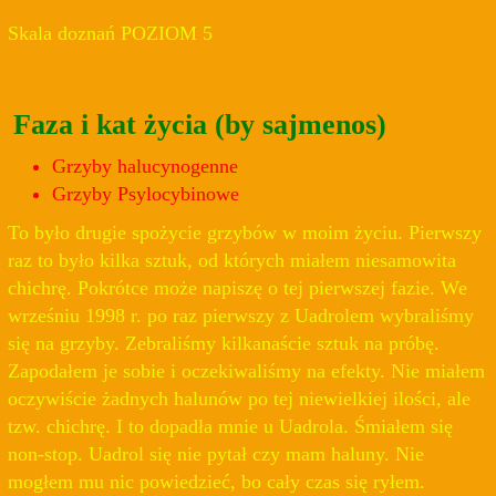
Skala doznań POZIOM 5
Faza i kat życia (by sajmenos)
Grzyby halucynogenne
Grzyby Psylocybinowe
To było drugie spożycie grzybów w moim życiu. Pierwszy
raz to było kilka sztuk, od których miałem niesamowita
chichrę. Pokrótce może napiszę o tej pierwszej fazie. We
wrześniu 1998 r. po raz pierwszy z Uadrolem wybraliśmy
się na grzyby. Zebraliśmy kilkanaście sztuk na próbę.
Zapodałem je sobie i oczekiwaliśmy na efekty. Nie miałem
oczywiście żadnych halunów po tej niewielkiej ilości, ale
tzw. chichrę. I to dopadła mnie u Uadrola. Śmiałem się
non-stop. Uadrol się nie pytał czy mam haluny. Nie
mogłem mu nic powiedzieć, bo cały czas się ryłem.