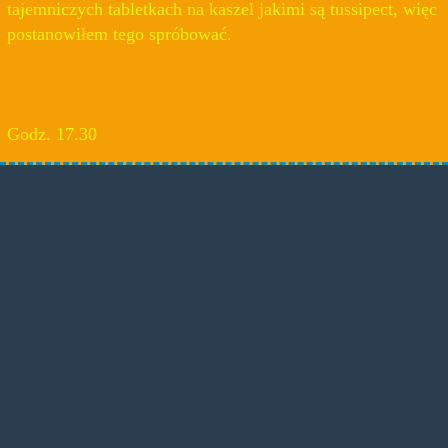
tajemniczych tabletkach na kaszel jakimi są tussipect, więc
postanowiłem tego spróbować.
Godz. 17.30