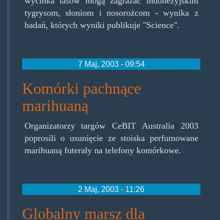
wycinka lasów mogą zagrażać indonezyjskim
tygrysom, słoniom i nosorożcom - wynika z
badań, których wyniki publikuje "Science".
7 Maj, 2003 - 09:54
Komórki pachnące
marihuaną
Organizatorzy targów CeBIT Australia 2003
poprosili o usunięcie ze stoiska perfumowane
marihuaną futerały na telefony komórkowe.
2 Maj, 2003 - 11:26
Globalny marsz dla