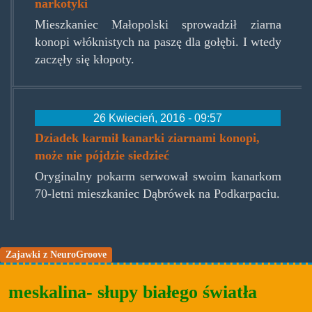
narkotyki
Mieszkaniec Małopolski sprowadził ziarna
konopi włóknistych na paszę dla gołębi. I wtedy
zaczęły się kłopoty.
26 Kwiecień, 2016 - 09:57
Dziadek karmił kanarki ziarnami konopi,
może nie pójdzie siedzieć
Oryginalny pokarm serwował swoim kanarkom
70-letni mieszkaniec Dąbrówek na Podkarpaciu.
Zajawki z NeuroGroove
meskalina- słupy białego światła