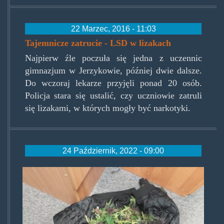
22 Marzec, 2016 - 11:03
Tajemnicze zatrucie - LSD w lizakach
Najpierw źle poczuła się jedna z uczennic
gimnazjum w Jerzykowie, później dwie dalsze.
Do wczoraj lekarze przyjęli ponad 20 osób.
Policja stara się ustalić, czy uczniowie zatruli
się lizakami, w których mogły być narkotyki.
24 Październik, 2022 - 09:00
swiezo_sciete.jpg