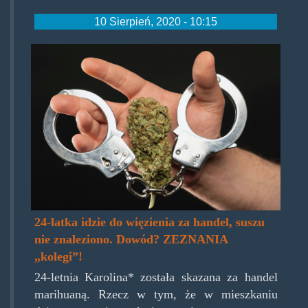
10 Sierpień, 2020 - 10:15
konopieikajdany.jpg
24-latka idzie do więzienia za handel, suszu
nie znaleziono. Dowód? ZEZNANIA
„kolegi”!
24-letnia Karolina* została skazana za handel
marihuaną. Rzecz w tym, że w mieszkaniu