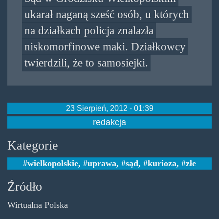
ukarał naganą sześć osób, u których
na działkach policja znalazła
niskomorfinowe maki. Działkowcy
twierdzili, że to samosiejki.
23 Sierpień, 2012 - 01:39
redakcja
Kategorie
wielkopolskie
,
uprawa
,
sąd
,
kurioza
,
złe
Źródło
Wirtualna Polska