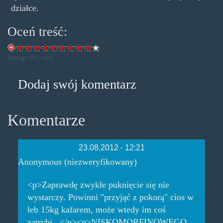
działce.
Oceń treść:
Average:
9
(
1
vote)
Dodaj swój komentarz
Komentarze
23.08.2012 - 12:21
Anonymous (niezweryfikowany)
<p>Zaprawdę zwykłe puknięcie się nie
wystarczy. Powinni "przyjąć z pokorą" cios w
łeb 15kg kafarem, może wtedy im coś
zatrybi...</p><p>NISKOMORFINOWEGO