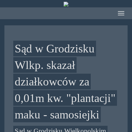
Przejdź
do
Toggle
treści
navigat
Sąd w Grodzisku
Wlkp. skazał
działkowców za
0,01m kw. "plantacji"
maku - samosiejki
Sąd w Grodzisku Wielkopolskim