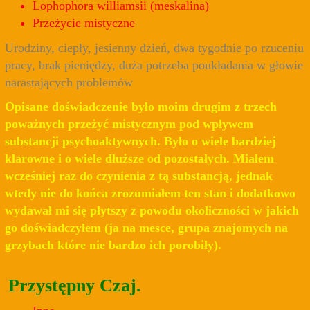
Lophophora williamsii (meskalina)
Przeżycie mistyczne
Urodziny, ciepły, jesienny dzień, dwa tygodnie po rzuceniu
pracy, brak pieniędzy, duża potrzeba poukładania w głowie
narastających problemów
Opisane doświadczenie było moim drugim z trzech
poważnych przeżyć mistycznym pod wpływem
substancji psychoaktywnych. Było o wiele bardziej
klarowne i o wiele dłuższe od pozostałych. Miałem
wcześniej raz do czynienia z tą substancją, jednak
wtedy nie do końca zrozumiałem ten stan i dodatkowo
wydawał mi się płytszy z powodu okoliczności w jakich
go doświadczyłem (ja na mesce, grupa znajomych na
grzybach które nie bardzo ich porobiły).
Przystępny Czaj.