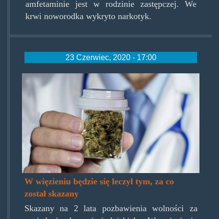
amfetaminie jest w rodzinie zastępczej. We
krwi noworodka wykryto narkotyk.
23 Czerwiec, 2020 - 17:00
tosamo.jpg
W więzieniu będzie się leczył tym, za co
został skazany
Skazany na 2 lata pozbawienia wolności za