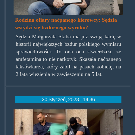
Rodzina ofiary naćpanego kierowcy: Sędzia
wstydzi się bzdurnego wyroku?
Sędzia Małgorzata Skiba ma już swoją kartę w
historii największych bzdur polskiego wymiaru
sprawiedliwości. To ona ona stwierdziła, że
amfetamina to nie narkotyk. Skazała naćpanego
taksówkarza, który zabił na pasach kobietę, na
2 lata więzienia w zawieszeniu na 5 lat.
20 Styczeń, 2023 - 14:36
interwencja.png