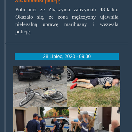
zawiadomiła policję
Policjanci ze Zbąszynia zatrzymali 43-latka.
Okazało się, że żona mężczyzny ujawniła
nielegalną uprawę marihuany i wezwała
policję.
28 Lipiec, 2020 - 09:30
dopasywesole.jpg