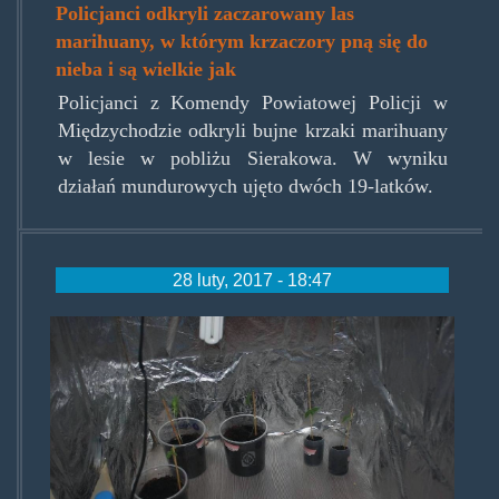
Policjanci odkryli zaczarowany las
marihuany, w którym krzaczory pną się do
nieba i są wielkie jak
Policjanci z Komendy Powiatowej Policji w
Międzychodzie odkryli bujne krzaki marihuany
w lesie w pobliżu Sierakowa. W wyniku
działań mundurowych ujęto dwóch 19-latków.
28 luty, 2017 - 18:47
konopieodbabci.jpg