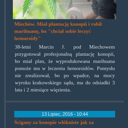
Miechów. Miał plantację konopii i robił
marihuanę, bo "chciał sobie leczyć
hemoroidy"
38-letni Marcin J. pod Miechowem
przygotował profesjonalną plantację konopii,
bo miał plan, że wyprodukowana marihuana
pomoże mu w leczeniu hemoroidów. Pomysłu
nie zrealizował, bo po wpadce, na mocy
wyroku krakowskiego sądu, ma do odsiadki 3
lata i 2 miesiące więzienia.
13 Lipiec, 2016 - 10:44
Ścigany za konopie włókniste jak za