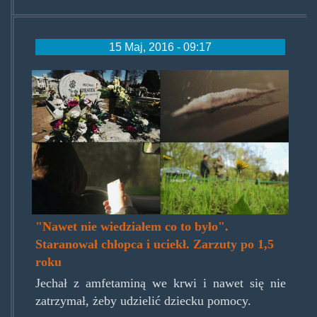
15 Maj, 2016 - 09:17
nawetniewiedzialemcotobylo.j
"Nawet nie wiedziałem co to było".
Staranował chłopca i uciekł. Zarzuty po 1,5
roku
Jechał z amfetaminą we krwi i nawet się nie
zatrzymał, żeby udzielić dziecku pomocy.