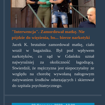
"Interwencja". Zamordował matkę. Nie
pójdzie do więzienia, bo... bierze narkotyki
Jacek K. brutalnie zamordował matkę, ciało
woził w bagażniku. Był pod wpływem
narkotyków, co sąd w Gdańsku uznał
najwyraźniej za okoliczność łagodzącą.
Stwierdził, że mężczyzna jest niepoczytalny ze
względu na chorobę wywołaną nałogowym
zażywaniem środków odurzających i skierował
do szpitala psychiatrycznego.