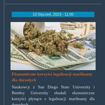
10 Styczeń, 2023 - 11:00
marijuana-
on-
top-
of-
money-
getty.jpg
Ekonomiczne korzyści legalizacji marihuany
dla dorosłych
Naukowcy z San Diego State University i
Bentley University zbadali ekonomiczne
korzyści płynące z legalizacji marihuany dla
dorosłych.