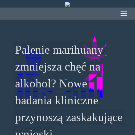
Przejdź
do
Toggle
treści
navigat
Palenie marihuany
zmniejsza chęć na
alkohol? Nowe
badania kliniczne
przynoszą zaskakujące
wnioski