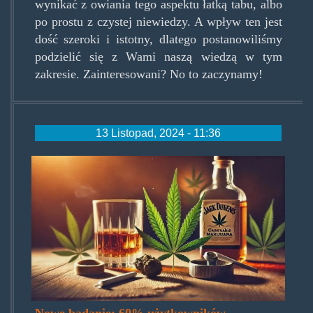
wynikać z owiania tego aspektu łatką tabu, albo
po prostu z czystej niewiedzy. A wpływ ten jest
dość szeroki i istotny, dlatego postanowiliśmy
podzielić się z Wami naszą wiedzą w tym
zakresie. Zainteresowani? No to zaczynamy!
13 Listopad, 2024 - 11:36
wplyw-
marihuany-
na-
spozycie-
alkoholu-
696x398.jpg.jpg
Nowe badanie: 60% użytkowników