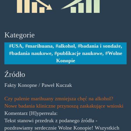
Kategorie
USA
,
marihuana
,
alkohol
,
badania i sondaże
,
badania naukowe
,
publikacje naukowe
,
Wolne
Konopie
Źródło
Fakty Konopne / Paweł Kuczak
Czy palenie marihuany zmniejsza chęć na alkohol?
Nowe badania kliniczne przynoszą zaskakujące wnioski
Komentarz [H]yperreala:
Tekst stanowi przedruk z podanego źródła -
pozdrawiamy serdecznie Wolne Konopie! Wszystkich