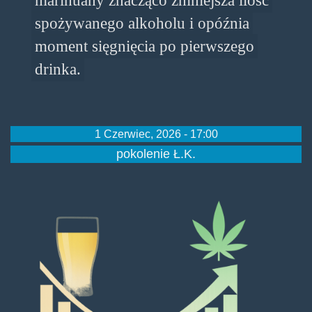
marihuany znacząco zmniejsza ilość
spożywanego alkoholu i opóźnia
moment sięgnięcia po pierwszego
drinka.
1 Czerwiec, 2026 - 17:00
pokolenie Ł.K.
alko-
vs-
marijuana-
1038x692.png