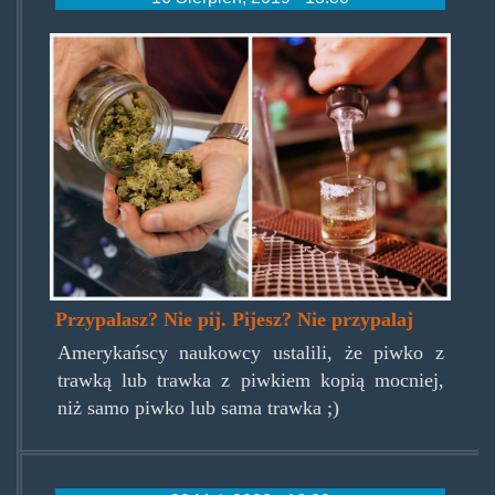
marijuana-
vs-
alcohol-
split.jpg
Przypalasz? Nie pij. Pijesz? Nie przypalaj
Amerykańscy naukowcy ustalili, że piwko z
trawką lub trawka z piwkiem kopią mocniej,
niż samo piwko lub sama trawka ;)