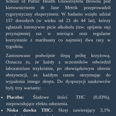
School of Public Health Uniwersytetu Browna pod
kierownictwem dr Jane Metrik przeprowadził
rygorystyczny eksperyment. W badaniu wzięło udział
157 dorosłych (w wieku od 21 do 44 lat), którzy
zgłaszali intensywne picie alkoholu (tzw. upijanie się)
przynajmniej raz w miesiącu oraz regularne
korzystanie z marihuany co najmniej dwa razy w
tygodniu.
Zastosowano podwójnie ślepą próbę krzyżową.
Oznacza to, że każdy z uczestników odwiedził
laboratorium trzykrotnie, po obowiązkowym okresie
abstynencji, za każdym razem otrzymując do
wypalenia innego skręta. Do dyspozycji naukowców
były trzy warianty:
Placebo:
Śladowe ilości THC (0,03%),
niepowodujące efektu odurzenia.
Niska dawka THC:
Skręt zawierający 3,1%