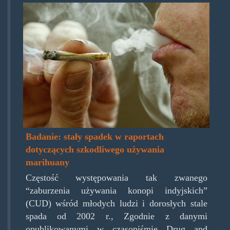
brzydkijoint.png
Badanie: stały spadek w raportach
dotyczących szkodliwego używania
marihuany
Częstość występowania tak zwanego
“zaburzenia używania konopi indyjskich”
(CUD) wśród młodych ludzi i dorosłych stale
spada od 2002 r., Zgodnie z danymi
opublikowanymi w czasopiśmie Drug and