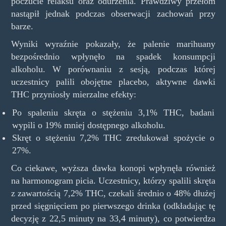
poczucie relaksu oraz odurzenia. Prawdziwy przełom
nastąpił jednak podczas obserwacji zachowań przy
barze.
Wyniki wyraźnie pokazały, że palenie marihuany
bezpośrednio wpłynęło na spadek konsumpcji
alkoholu. W porównaniu z sesją, podczas której
uczestnicy palili obojętne placebo, aktywne dawki
THC przyniosły mierzalne efekty:
Po spaleniu skręta o stężeniu 3,1% THC, badani
wypili o 19% mniej dostępnego alkoholu.
Skręt o stężeniu 7,2% THC zredukował spożycie o
27%.
Co ciekawe, wyższa dawka konopi wpłynęła również
na harmonogram picia. Uczestnicy, którzy spalili skręta
z zawartością 7,2% THC, czekali średnio o 48% dłużej
przed sięgnięciem po pierwszego drinka (odkładając tę
decyzję z 22,5 minuty na 33,4 minuty), co potwierdza