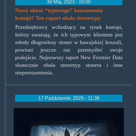
30 Maj, 2023 - 16:00
Nowy obraz “typowego” konsumenta
konopi? Ten raport obala stereotypy
Przedsiębiorcy wchodzący na rynek konopi,
którzy uważają, że ich typowym klientem jest
młody długowłosy stoner w hawajskiej koszuli,
powinni jeszcze raz przemyśleć swoje
podejście. Najnowszy raport New Frontier Data
skutecznie obala stereotyp stonera i inne
nieporozumienia.
17 Październik, 2025 - 11:36
marijuana-
leaf-
pillow-