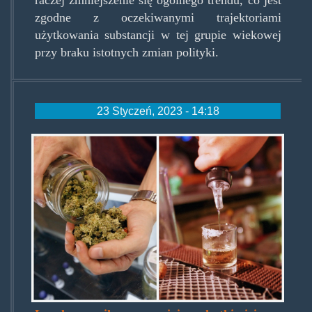
zgodne z oczekiwanymi trajektoriami
użytkowania substancji w tej grupie wiekowej
przy braku istotnych zmian polityki.
23 Styczeń, 2023 - 14:18
marijuana-
vs-
alcohol-
split.jpg