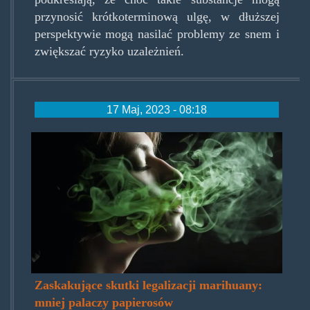
przynosić krótkoterminową ulgę, w dłuższej
perspektywie mogą nasilać problemy ze snem i
zwiększać ryzyko uzależnień.
17 Maj, 2023 - 08:18
legalizacja-
marihuany-
zmniejszyla-
ilosc-
palaczy-
tytoniu-
696x390.jpg.jpg
Zaskakujące skutki legalizacji marihuany:
mniej palaczy papierosów