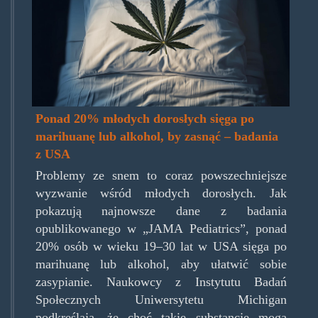
bed-
cannabis-
sleep.jpg
Ponad 20% młodych dorosłych sięga po
marihuanę lub alkohol, by zasnąć – badania
z USA
Problemy ze snem to coraz powszechniejsze
wyzwanie wśród młodych dorosłych. Jak
pokazują najnowsze dane z badania
opublikowanego w „JAMA Pediatrics”, ponad
20% osób w wieku 19–30 lat w USA sięga po
marihuanę lub alkohol, aby ułatwić sobie
zasypianie. Naukowcy z Instytutu Badań
Społecznych Uniwersytetu Michigan
podkreślają, że choć takie substancje mogą