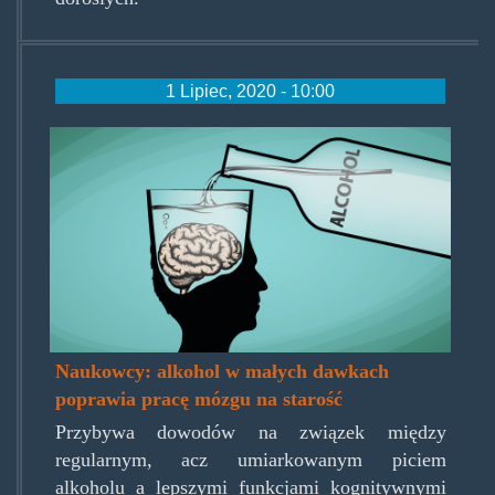
1 Lipiec, 2020 - 10:00
nm-
alcohol-
and-
the-
brain-
preview.jpg
Naukowcy: alkohol w małych dawkach
poprawia pracę mózgu na starość
Przybywa dowodów na związek między
regularnym, acz umiarkowanym piciem
alkoholu a lepszymi funkcjami kognitywnymi