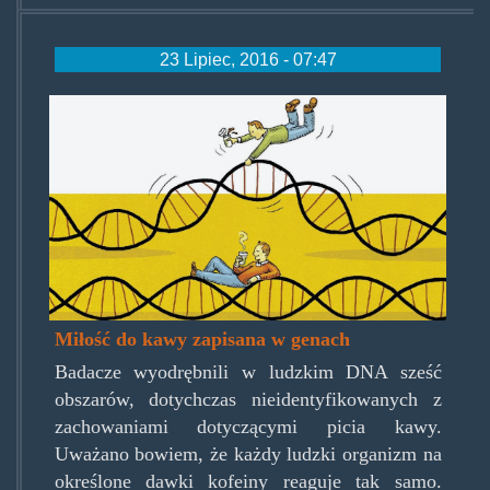
23 Lipiec, 2016 - 07:47
coffeedna.jpg
Miłość do kawy zapisana w genach
Badacze wyodrębnili w ludzkim DNA sześć
obszarów, dotychczas nieidentyfikowanych z
zachowaniami dotyczącymi picia kawy.
Uważano bowiem, że każdy ludzki organizm na
określone dawki kofeiny reaguje tak samo.