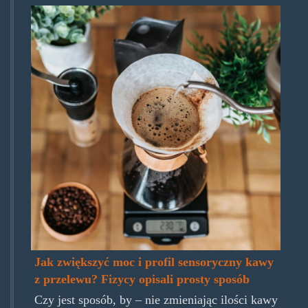
pszelef.jpg
Jak zwiększyć moc i profil sensoryczny kawy
z przelewu? Fizycy opisali prosty sposób
Czy jest sposób, by – nie zmieniając ilości kawy