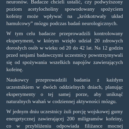
neuronów. Badacze chcieli ustalić, czy podwyższony
poziom acetylocholiny spowodowany spożyciem
kofeiny może wpływać na „krótkotrwały układ
hamulcowy” mózgu podczas badań neurologicznych.
W tym celu badacze przeprowadzili kontrolowany
eksperyment, w którym wzięło udział 20 zdrowych
dorosłych osób w wieku od 20 do 42 lat. Na 12 godzin
przed sesjami badawczymi uczestnicy powstrzymywali
się od spożywania wszelkich napojów zawierających
kofeinę.
Naukowcy przeprowadzili badania z każdym
uczestnikiem w dwóch oddzielnych dniach, planując
eksperymenty o tej samej porze, aby uniknąć
naturalnych wahań w codziennej aktywności mózgu.
W jednym dniu uczestnicy żuli porcję wojskowej gumy
energetycznej zawierającej 200 miligramów kofeiny,
co w przybliżeniu odpowiada filiżance mocnej