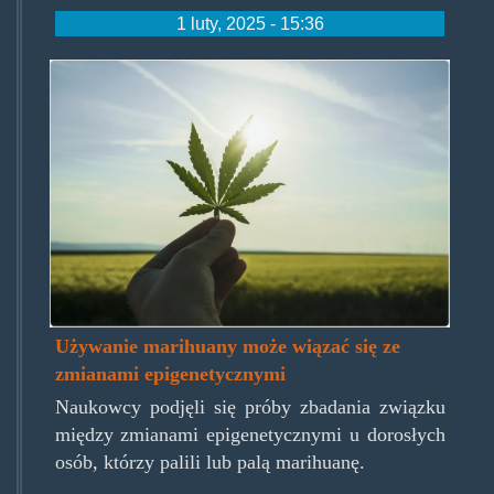
1 luty, 2025 - 15:36
by_oprea_george.jpg
Używanie marihuany może wiązać się ze
zmianami epigenetycznymi
Naukowcy podjęli się próby zbadania związku
między zmianami epigenetycznymi u dorosłych
osób, którzy palili lub palą marihuanę.