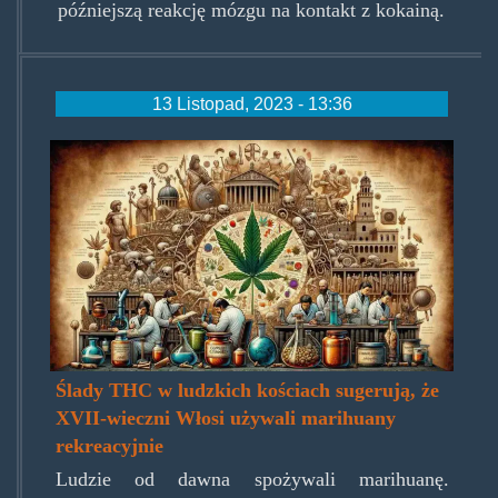
późniejszą reakcję mózgu na kontakt z kokainą.
13 Listopad, 2023 - 13:36
thc-
z-
konopi-
odkryte-
w-
kosciach-
696x398.jpg.jpg
Ślady THC w ludzkich kościach sugerują, że
XVII-wieczni Włosi używali marihuany
rekreacyjnie
Ludzie od dawna spożywali marihuanę.