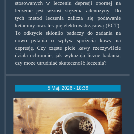
stosowanych w leczeniu depresji opornej na
leczenie jest wzrost stężenia adenozyny. Do
tych metod leczenia zalicza się podawanie
ketaminy oraz terapię elektrowstrząsową (ECT).
To odkrycie skłoniło badaczy do zadania na
nowo pytania o wpływ spożycia kawy na
depresję. Czy częste picie kawy rzeczywiście
działa ochronnie, jak wykazują liczne badania,
czy może utrudniać skuteczność leczenia?
5 Maj, 2026 - 18:36
kawa-
na-
zdrowie_dla-