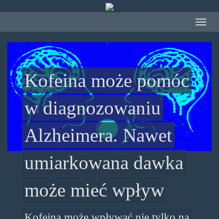
Przejdź
do
Toggle
treści
navigat
Kofeina może pomóc
w diagnozowaniu
Alzheimera. Nawet
umiarkowana dawka
może mieć wpływ
Kofeina może wpływać nie tylko na