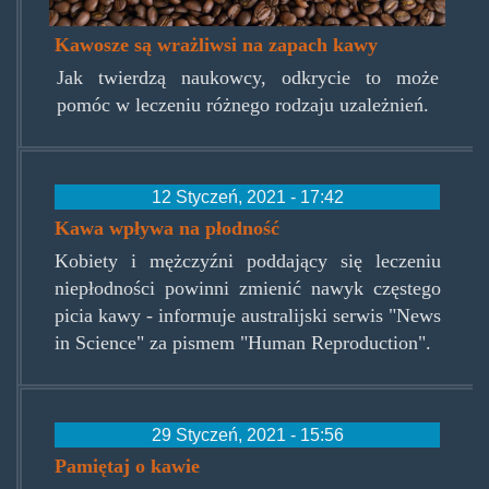
Kawosze są wrażliwsi na zapach kawy
Jak twierdzą naukowcy, odkrycie to może
pomóc w leczeniu różnego rodzaju uzależnień.
12 Styczeń, 2021 - 17:42
Kawa wpływa na płodność
Kobiety i mężczyźni poddający się leczeniu
niepłodności powinni zmienić nawyk częstego
picia kawy - informuje australijski serwis "News
in Science" za pismem "Human Reproduction".
29 Styczeń, 2021 - 15:56
Pamiętaj o kawie