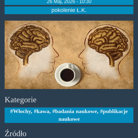
26 Maj, 2026 - 10:30
pokolenie Ł.K.
caffeina-
cervello.jpg
Kategorie
Włochy
,
kawa
,
badania naukowe
,
publikacje
naukowe
Źródło