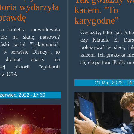
toria wydarzyła
kacem. "To
aprawdę
karygodne"
na tabletka spowodowała
Gwiazdy, takie jak Jul
ęście na skalę masową?
czy Klaudia El Dursi
ński serial "Lekomania",
pokazywać w sieci, ja
y w serwisie Disney+, to
kacem. Ich praktyka ni
y dramat oparty na
się ekspertom. Padły mo
wej historii "epidemii
" w USA.
21 Maj, 2022 - 14
zerwiec, 2022 - 17:30
gameaddiction.
eceptor.jpg