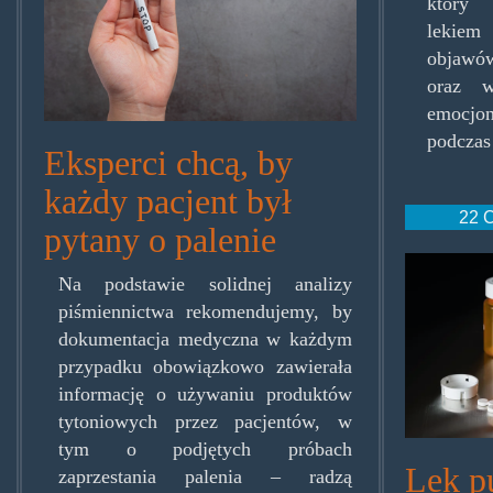
który
lekiem
objawów
oraz w
emocjo
podczas
Eksperci chcą, by
każdy pacjent był
22 C
pytany o palenie
keato
Na podstawie solidnej analizy
piśmiennictwa rekomendujemy, by
dokumentacja medyczna w każdym
przypadku obowiązkowo zawierała
informację o używaniu produktów
tytoniowych przez pacjentów, w
tym o podjętych próbach
Lek p
zaprzestania palenia – radzą