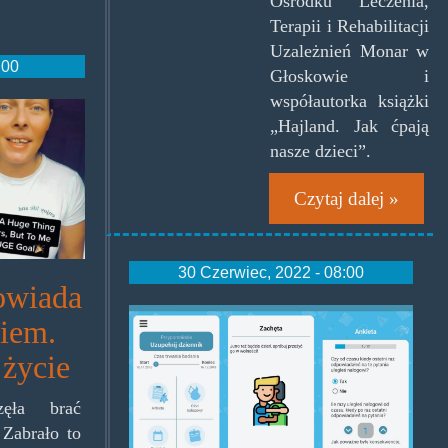
Ośrodku Leczenia,
Terapii i Rehabilitacji
Uzależnień Monar w
:00
Głoskowie i
współautorka książki
„Hajland. Jak ćpają
nasze dzieci”.
Czytaj dalej »
30 Czerwiec, 2022 - 08:00
owiada
nalogometr.jpg
giem.
 życie
zęła brać
 Zabrało to