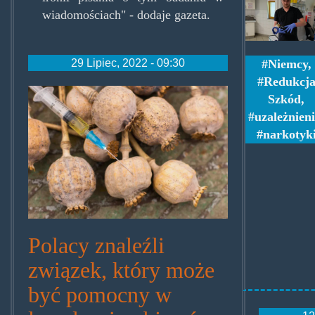
oli_ham
wiadomościach" - dodaje gazeta.
29 Lipiec, 2022 - 09:30
Niemcy
,
Redukcj
morfina_0-
Szkód
,
768x512.jpg
uzależnien
narkotyk
Polacy znaleźli
związek, który może
być pomocny w