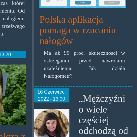
zas której
nieniu. Od
Polska aplikacja
nałogiem.
 trzeźwego
pomaga w rzucaniu
ku.
nałogów
Ma aż 90 proc. skuteczności w
13:20
ostrzeganiu przed nawrotami
uzależnienia. Jak działa
Nałogometr?
16 Czerwiec,
„Mężczyźni
2022 - 13:00
o wiele
marta-
częściej
dzido-
odchodzą od
fot-
lczą z