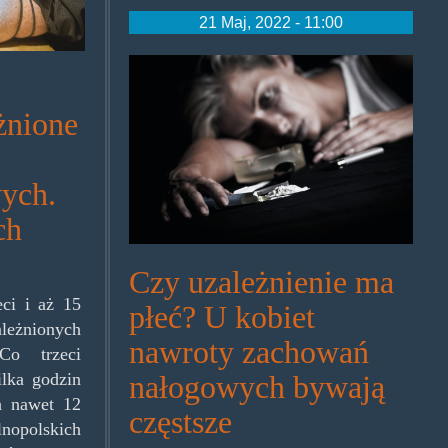
21 Maj, 2022 - 11:00
women-
more-
żnione
likely-
to-
ych.
get-
ch
addicted-
to-
Czy uzależnienie ma
ci i aż 15
cocaine-
płeć? U kobiet
ależnionych
1024x682.jpg
nawroty zachowań
Co trzeci
nałogowych bywają
ilka godzin
h nawet 12
częstsze
nopolskich