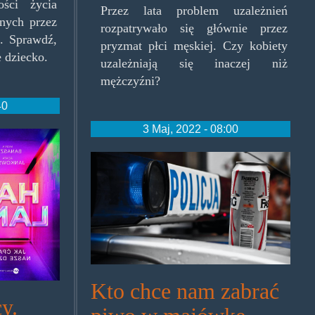
ści życia
Przez lata problem uzależnień
onych przez
rozpatrywało się głównie przez
. Sprawdź,
pryzmat płci męskiej. Czy kobiety
 dziecko.
uzależniają się inaczej niż
mężczyźni?
40
3 Maj, 2022 - 08:00
piwo-
zakaz-
policja.jpg
Kto chce nam zabrać
y.