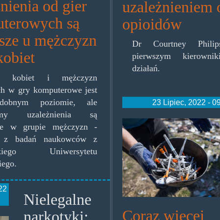
nienia od gier
uzależnieniem 
terowych są
opioidów
jsze u mężczyzn
Dr Courtney Philip
kobiet
pierwszym kierowni
działań.
ek kobiet i mężczyzn
ch w gry komputerowe jest
dobnym poziomie, ale
23 Lipiec, 2022 - 0
omy uzależnienia są
niemcysczykaw
jsze w grupie mężczyzn -
 z badań naukowców z
ickiego Uniwersytetu
iego.
22
Nielegalne
Coraz więcej
narkotyki: