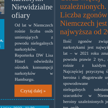
burg.jpg
uzależnionych.
Niewidzialne
Liczba zgonów
ofiary
Niemczech jest
Od lat w Niemczech
a
najwyższa od 20
rośnie liczba osób
umierających z
ia
,
Ilość zgonów zwią
powodu nielegalnych
i
narkotykami jest najwy
narkotyków.
lat – w 2021 roku zma
Reporterka DW Lisa
powodu prawie 2 tys., a
Hänel odwiedziła
rośnie z każdym 
ośrodek konsumpcji
Najczęściej przyczyną ś
narkotyków w
heroina i długotrwałe u
Hamburgu.
spowodowane uż
nielegalnych subst
Czytaj dalej »
szacunków w Niem
heroiny uzależnionych j
tys. osób.