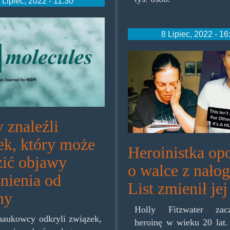
 Lipiec, 2022 - 11:30
ules.png
8 Lipiec, 2022 - 16
holly.jpg
 znaleźli
ek, który może
Heroinistka op
zić objawy
o walce z nało
nienia od
List zmienił jej
ny
Holly Fitzwater zac
naukowcy odkryli związek,
heroinę w wieku 20 lat.