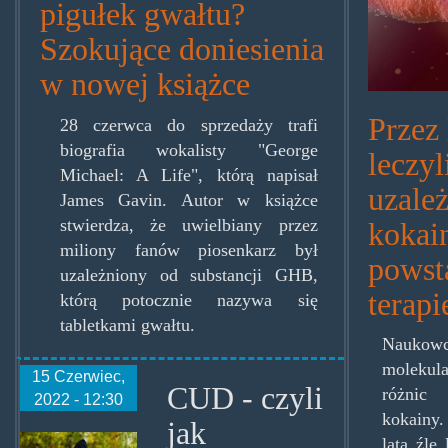
pigułek gwałtu?
Szokujące doniesienia
w nowej książce
Przez 
28 czerwca do sprzedaży trafi
biografia wokalisty "George
leczy
Michael: A Life", którą napisał
uzależ
James Gavin. Autor w książce
stwierdza, że uwielbiany przez
kokai
miliony fanów piosenkarz był
powst
uzależniony od substancji GHB,
terapi
którą potocznie nazywa się
tabletkami gwałtu.
Nauko
molekula
15 Czerwiec,
CUD - czyli
różnic
2022 - 12:30
kokainy.
jak
lata źle