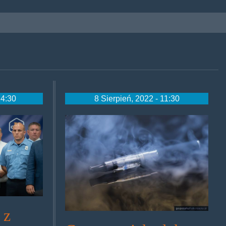
14:30
8 Sierpień, 2022 - 11:30
80.jpg
ilips.jpg
eszlug08.jpg
 z