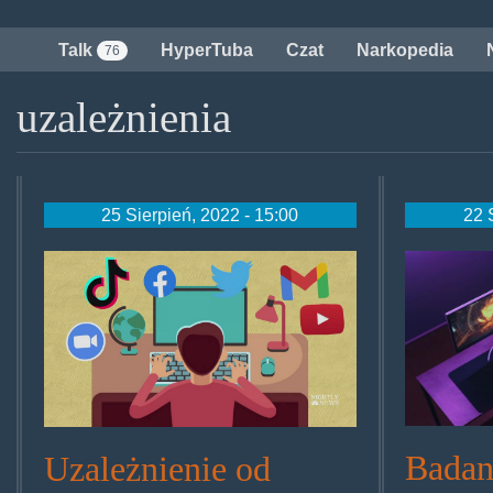
Przejdź
do
Talk
HyperTuba
Czat
Narkopedia
76
treści
uzależnienia
25 Sierpień, 2022 - 15:00
22 
1620774673768_nn_lho_tsc_int
adobe
Badan
Uzależnienie od