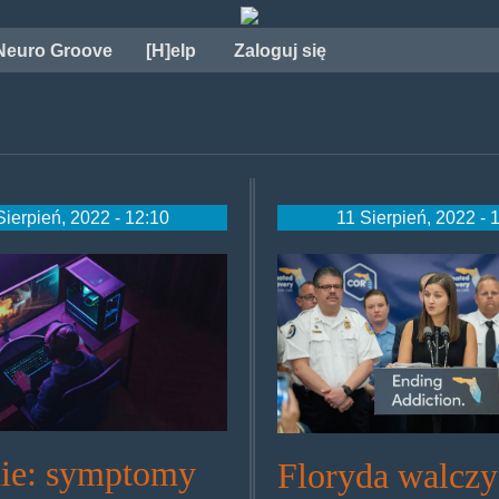
Neuro Groove
[H]elp
Zaloguj się
Sierpień, 2022 - 12:10
11 Sierpień, 2022 - 
ernet_addiction_210511_1920x10
stock_501380853.jpg
dr_courtney_ph
ie: symptomy
Floryda walczy