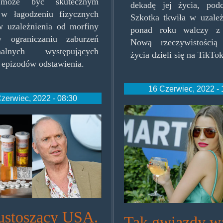
 może być skutecznym
dekadę jej życia, podc
 w łagodzeniu fizycznych
Szkotka tkwiła w uzależ
 uzależnienia od morfiny
ponad roku walczy z 
 ograniczaniu zaburzeń
Nową rzeczywistością
nalnych występujących
życia dzieli się na TikTo
 epizodów odstawienia.
16 Czerwiec, 2022 - 
zerwiec, 2022 - 08:30
wieniawa.jpg
n.png
ustoszący USA.
Tak gwiazdy wa