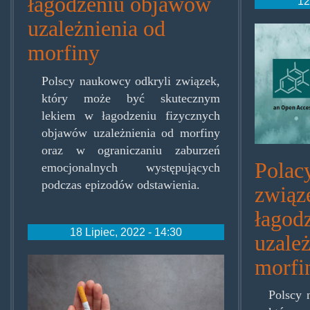
łagodzeniu objawów
12
uzależnienia od
molec
morfiny
Polscy naukowcy odkryli związek,
który może być skutecznym
lekiem w łagodzeniu fizycznych
objawów uzależnienia od morfiny
oraz w ograniczaniu zaburzeń
Polacy
emocjonalnych występujących
podczas epizodów odstawienia.
związ
łagod
18 Lipiec, 2022 - 14:30
uzależ
stopszlug.jpg
morfi
Polscy 