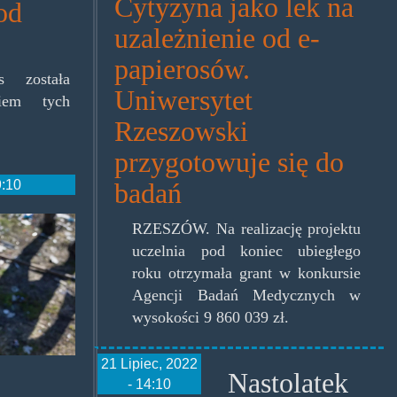
Cytyzyna jako lek na
od
uzależnienie od e-
papierosów.
s została
Uniwersytet
kiem tych
Rzeszowski
przygotowuje się do
9:10
badań
ki.jpg
RZESZÓW. Na realizację projektu
uczelnia pod koniec ubiegłego
roku otrzymała grant w konkursie
Agencji Badań Medycznych w
wysokości 9 860 039 zł.
21 Lipiec, 2022
Nastolatek
- 14:10