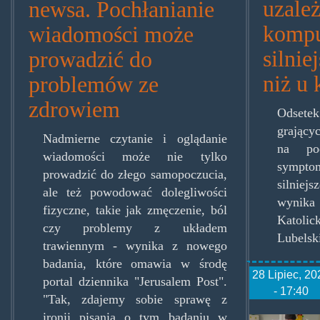
uzależ
newsa. Pochłanianie
kompu
wiadomości może
silnie
prowadzić do
niż u 
problemów ze
zdrowiem
Odset
grający
Nadmierne czytanie i oglądanie
na po
wiadomości może nie tylko
sympt
prowadzić do złego samopoczucia,
silnie
ale też powodować dolegliwości
wynika
fizyczne, takie jak zmęczenie, ból
Katol
czy problemy z układem
Lubelsk
trawiennym - wynika z nowego
badania, które omawia w środę
28 Lipiec, 20
portal dziennika "Jerusalem Post".
- 17:40
"Tak, zdajemy sobie sprawę z
ironii pisania o tym badaniu w