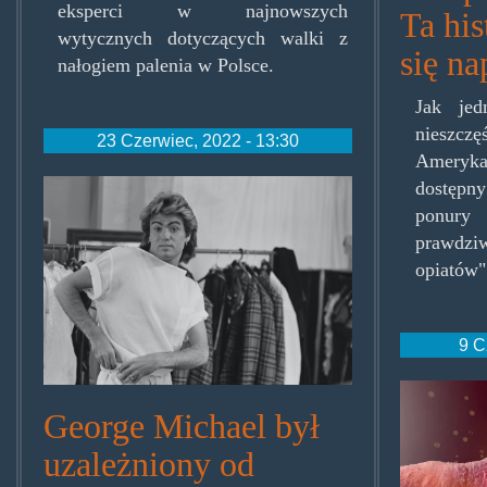
eksperci w najnowszych
Ta his
wytycznych dotyczących walki z
się n
nałogiem palenia w Polsce.
Jak jed
nieszcz
23 Czerwiec, 2022 - 13:30
Ameryka
lastchristmas.jpg
dostępn
ponur
prawdzi
opiatów
9 C
kokor
George Michael był
uzależniony od