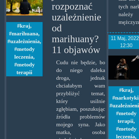
kartki.jpg
rozpoznać
tych nar
należy
uzależnienie
mężczyzn
od
kraj
,
marihuana
,
marihuany?
11 Maj, 2022
uzależnienia
,
12:30
11 objawów
metody
leczenia
,
detoks-
Cudu nie będzie, bo
metody
narkot
do niego daleka
terapii
droga, jednak
chciałabym wam
kraj
,
przybliżyć temat,
narkotyki
który usilnie
uzależnien
zgłębiam, poszukując
metody
źródła problemów
terapii
,
mojego syna. Jako
metody
matka, osoba
leczenia
,