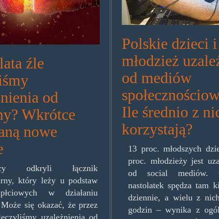
Polskie dzieci i
młodzież uzale
lata źle
od mediów
liśmy
społecznościow
nienia od
Ile średnio z ni
ny? Wkrótce
korzystają?
aną nowe
e
13 proc. młodszych dzie
proc. młodzieży jest uz
wcy odkryli łącznik
od social mediów. 
rny, który leży u podstaw
nastolatek spędza tam k
 płciowych w działaniu
dziennie, a wielu z nic
 Może się okazać, że przez
godzin – wynika z ogól
 leczyliśmy uzależnienia od