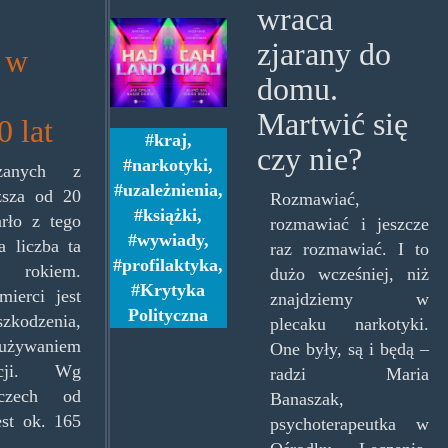
wraca
hajland.jpg
zjarany do
 w
domu.
Martwić się
 lat
kraj
,
czy nie?
narkotyki
,
zanych z
uzależnienia
,
ższa od 20
Rozmawiać,
książki
,
rło z tego
rozmawiać i jeszcze
wywiady
,
 liczba ta
raz rozmawiać. I to
profilaktyka
,
rokiem.
dużo wcześniej, niż
Krytyka
mierci jest
znajdziemy w
Polityczna
szkodzenia,
plecaku narkotyki.
ywaniem
One były, są i będą –
ancji. Wg
radzi Maria
czech od
Banaszak,
est ok. 165
psychoterapeutka w