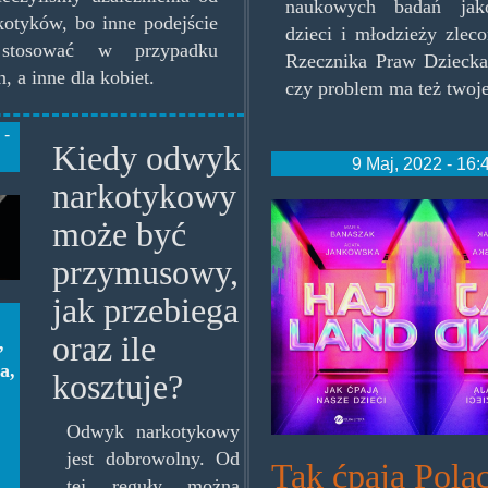
naukowych badań jako
kotyków, bo inne podejście
dzieci i młodzieży zlec
 stosować w przypadku
Rzecznika Praw Dziecka
, a inne dla kobiet.
czy problem ma też twoje
 -
Kiedy odwyk
9 Maj, 2022 - 16:
narkotykowy
hajland.jpg
może być
ykowy.jpg
przymusowy,
jak przebiega
oraz ile
,
ia
,
kosztuje?
Odwyk narkotykowy
jest dobrowolny. Od
Tak ćpają Polac
tej reguły można