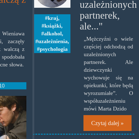
uzależnionych
weronika-
partnerek,
sliwowska-
kraj
,
ale..."
książki
,
051-
ia Wieniawa
alkohol
,
„Mężczyźni o wiele
11-
, zaczęły
uzależnienia
,
częściej odchodzą od
k walczą z
psychologia
768x768.jpg
uzależnionych
e spodobała
partnerek. Ale
cne słowa.
dziewczynki
wychowuje się na
opiekunki, które będą
:10
wyrozumiałe”. O
jpg
współuzależnieniu
mówi Marta Dzido
Czytaj dalej »