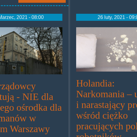
Marzec, 2021 - 08:00
26 luty, 2021 - 09
zadowcy.jpg
fr_amphet_pou
Holandia:
rządowcy
Narkomania – 
tują - NIE dla
i narastający p
iego ośrodka dla
wśród ciężko
omanów w
pracujących po
um Warszawy
robotników