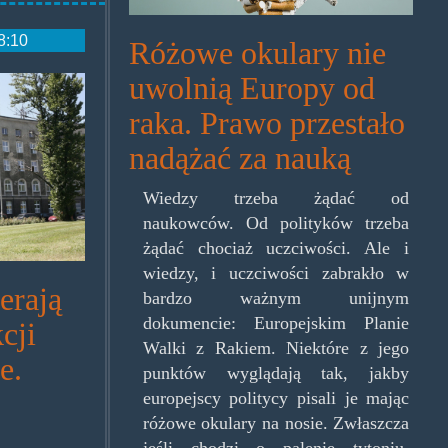
8:10
Różowe okulary nie
uwolnią Europy od
g
raka. Prawo przestało
nadążać za nauką
Wiedzy trzeba żądać od
naukowców. Od polityków trzeba
żądać chociaż uczciwości. Ale i
wiedzy, i uczciwości zabrakło w
erają
bardzo ważnym unijnym
dokumencie: Europejskim Planie
cji
Walki z Rakiem. Niektóre z jego
e.
punktów wyglądają tak, jakby
europejscy politycy pisali je mając
różowe okulary na nosie. Zwłaszcza