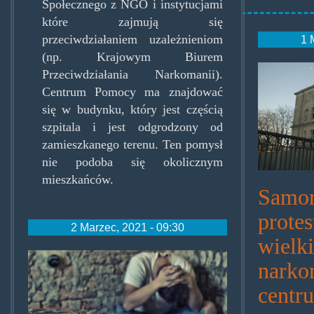
Społecznego z NGO i instytucjami
które zajmują się
przeciwdziałaniem uzależnieniom
1 
(np. Krajowym Biurem
samor
Przeciwdziałania Narkomanii).
Centrum Pomocy ma znajdować
się w budynku, który jest częścią
szpitala i jest odgrodzony od
zamieszkanego terenu. Ten pomysł
nie podoba się okolicznym
mieszkańców.
Samo
protes
2 Marzec, 2021 - 09:30
wielk
narkoman.jpg
nark
centr