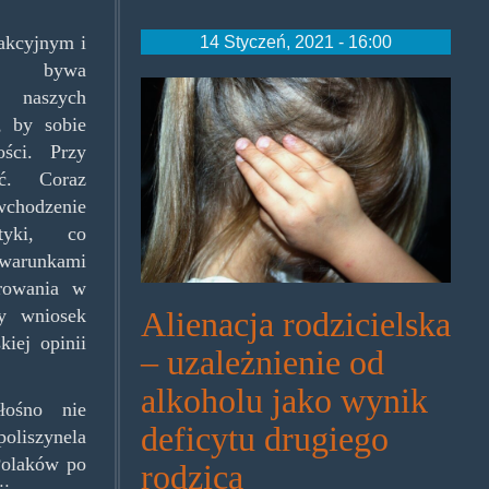
14 Styczeń, 2021 - 16:00
rakcyjnym i
le bywa
alienacja.jpg
u naszych
, by sobie
ści. Przy
ić. Coraz
chodzenie
tyki, co
arunkami
erowania w
cy wniosek
Alienacja rodzicielska
kiej opinii
– uzależnienie od
alkoholu jako wynik
ośno nie
deficytu drugiego
liszynela
Polaków po
rodzica