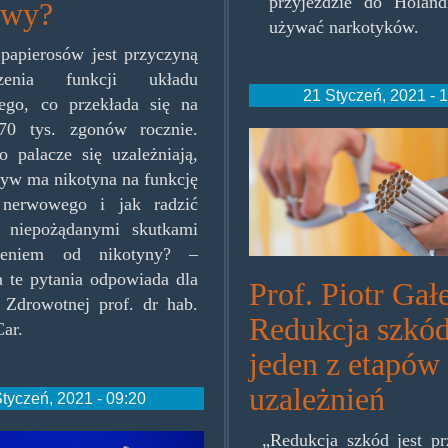
przyjeździe do Holand
owy?
używać narkotyków.
 papierosów jest przyczyną
dzenia funkcji układu
21 Styczeń, 2021 - 
ego, co przekłada się na
 70 tys. zgonów rocznie.
cighscut.jpg
o palacze się uzależniają,
ływ ma nikotyna na funkcję
 nerwowego i jak radzić
z niepożądanymi skutkami
nieniem od nikotyny? –
a te pytania odpowiada dla
Prof. Piotr Gał
i Zdrowotnej prof. dr hab.
Redukcja szkód
Car.
jeden z etapów 
uzależnień
Styczeń, 2021 - 09:20
„Redukcja szkód jest pr
nyim-