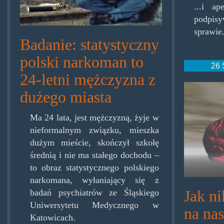
...i a
podpis
sprawie
Badanie: statystyczny
polski narkoman to
26 
24-letni mężczyzna z
nicoti
dużego miasta
Ma 24 lata, jest mężczyzną, żyje w
nieformalnym związku, mieszka
dużym mieście, skończył szkołę
średnią i nie ma stałego dochodu –
to obraz statystycznego polskiego
narkomana, wyłaniający się z
Jak n
badań psychiatrów ze Śląskiego
Uniwersytetu Medycznego w
na na
Katowicach.