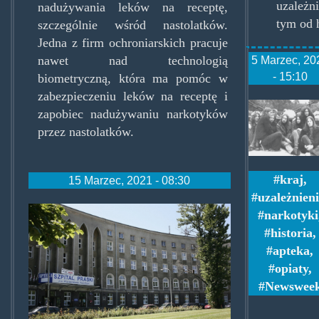
uzależ
nadużywania leków na receptę,
tym od 
szczególnie wśród nastolatków.
Jedna z firm ochroniarskich pracuje
nawet nad technologią
5 Marzec, 20
- 15:10
biometryczną, która ma pomóc w
zabezpieczeniu leków na receptę i
hypisi.
zapobiec nadużywaniu narkotyków
przez nastolatków.
kraj
,
15 Marzec, 2021 - 08:30
uzależnien
szpitalpraski.jpg
narkotyki
historia
,
apteka
,
opiaty
,
Newswee