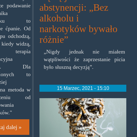
abstynencji: „Bez
 że podawanie
ika
alkoholu i
otyku to
narkotyków bywało
e ćpanie. Od
ypu odchodzą,
różnie”
 kiedy widzą,
terapia
„Nigdy jednak nie miałem
ucyjna
wątpliwości że zaprzestanie picia
ga. Dla
było słuszną decyzją”.
żnionych to
iej
15 Marzec, 2021 - 15:10
wna metoda w
dzeniu od
tobaccodeathhead.jpg
owania
ków."
aj dalej »