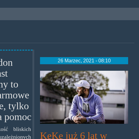
don
26 Marzec, 2021 - 08:10
st
kekeabstynent.jpg
ny to
darmowe
e, tylko
na pomoc
zość bliskich
KęKę już 6 lat w
zależnionych