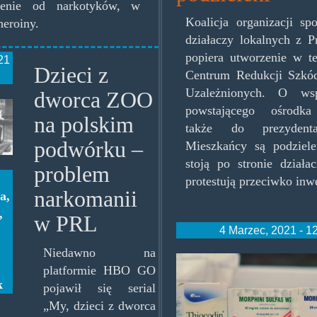
nienie od narkotyków, w
Koalicja organizacji sp
heroiny.
działaczy lokalnych z P
popiera utworzenie w te
21
Dzieci z
Centrum Redukcji Szkó
Uzależnionych. O wsp
dworca ZOO
jpg
powstającego ośrodka
na polskim
także do prezydenta
podwórku –
Mieszkańcy są podziele
stoją po stronie działa
problem
protestują przeciwko inwe
narkomanii
ia
,
,
w PRL
4 Marzec, 2021 - 1
Niedawno na
wykaz-
platformie HBO GO
n-
k
pojawił się serial
„My, dzieci z dworca
srodki-