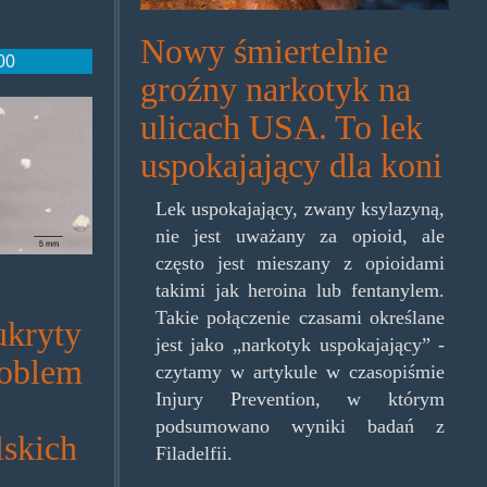
Nowy śmiertelnie
:00
groźny narkotyk na
dre1.jpg
ulicach USA. To lek
uspokajający dla koni
Lek uspokajający, zwany ksylazyną,
nie jest uważany za opioid, ale
często jest mieszany z opioidami
takimi jak heroina lub fentanylem.
Takie połączenie czasami określane
ukryty
jest jako „narkotyk uspokajający” -
roblem
czytamy w artykule w czasopiśmie
Injury Prevention, w którym
podsumowano wyniki badań z
lskich
Filadelfii.