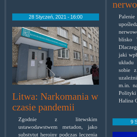
nerw
Palenie
28 Styczeń, 2021 - 16:00
upośle
metadon.png
nerwow
blisko
Dlaczeg
jaki wp
układu
sobie 
uzależ
m.in. n
Polityk
Litwa: Narkomania w
Halina 
czasie pandemii
Zgodnie z litewskim
9 
ustawodawstwem metadon, jako
sahar
substytut heroiny podczas leczenia