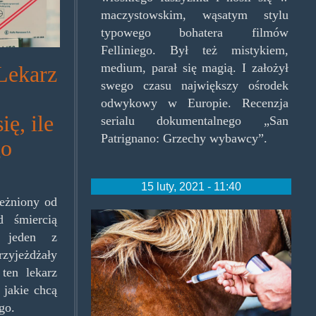
maczystowskim, wąsatym stylu
typowego bohatera filmów
Felliniego. Był też mistykiem,
medium, parał się magią. I założył
Lekarz
swego czasu największy ośrodek
odwykowy w Europie. Recenzja
ę, ile
serialu dokumentalnego „San
Patrignano: Grzechy wybawcy”.
go
15 luty, 2021 - 11:40
leżniony od
xylazinehorse.jpg
d śmiercią
 jeden z
rzyjeżdżały
ten lekarz
 jakie chcą
go.