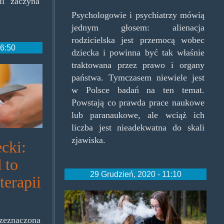
ii zaczyna
Psychologowie i psychiatrzy mówią
jednym głosem: alienacja
rodzicielska jest przemocą wobec
16:50
dziecka i powinna być tak właśnie
traktowana przez prawo i organy
państwa. Tymczasem niewiele jest
w Polsce badań na ten temat.
Powstają co prawda prace naukowe
lub paranaukowe, ale wciąż ich
liczba jest nieadekwatna do skali
zjawiska.
ecki:
 to
29 Grudzień, 2020 - 11:10
terapii
eszlugi.png
zeznaczona