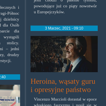
jeśli chodzi o palenie tytoniu,
powodujące już co piąty nowotwór
ołecznych i
u Europejczyków.
ragi-Północ
j dzielnicy
d dla Osób
3 Marzec, 2021 - 09:10
arcie dla
 wystąpili
sanpa.jpg
 stolicy.
ni – jedni
czy, drudzy
stycji.
2:40
Heroina, wąsaty guru
i opresyjne państwo
Vincenzo Muccioli dorastał w epoce
włoskiego faszyzmu i nosił się w