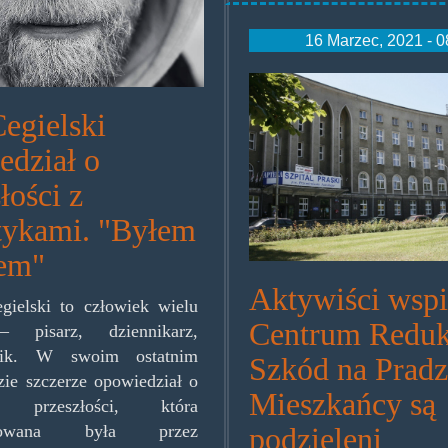
16 Marzec, 2021 - 0
szpitalpraski.jp
egielski
edział o
łości z
tykami. "Byłem
em"
Aktywiści wspi
ielski to człowiek wielu
Centrum Reduk
– pisarz, dziennikarz,
nik. W swoim ostatnim
Szkód na Pradz
ie szczerze opowiedział o
Mieszkańcy są
j przeszłości, która
nowana była przez
podzieleni