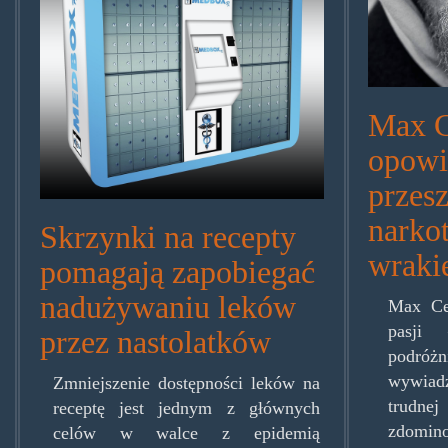
Max C
opowi
przesz
narko
Skrzynki na recepty
wraki
pomagają zapobiegać
nadużywaniu leków
Max Ceg
pasji 
przez nastolatków
podróż
wywiadz
Zmniejszenie dostępności leków na
trudne
receptę jest jednym z głównych
zdomi
celów w walce z epidemią