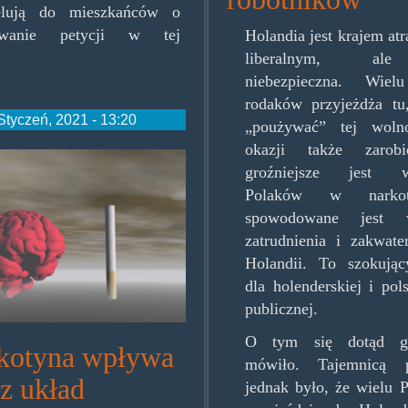
pelują do mieszkańców o
ywanie petycji w tej
Holandia jest krajem at
.
liberalnym, a
niebezpieczna. Wiel
rodaków przyjeżdża tu
Styczeń, 2021 - 13:20
„poużywać” tej wolno
okazji także zarob
nebrain.jpg
groźniejsze jest w
Polaków w narko
spowodowane jest w
zatrudnienia i zakwat
Holandii. To szokują
dla holenderskiej i pols
publicznej.
O tym się dotąd gł
ikotyna wpływa
mówiło. Tajemnicą po
sz układ
jednak było, że wielu 