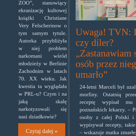
ZOO”, stanowiący
odurzajace.jpg
ekranizację kultowej
książki Christiane
Very Felscherinow o
Uwaga! TVN: 
tym samym tytule.
czy diler?
Autorka przybliżyła
w niej problem
„Zastanawiam si
narkomani wśród
osób przez nie
młodzieży w Berlinie
Zachodnim w latach
umarło”
70. XX wieku. Jak
kwestia ta wyglądała
24-letni Marceli był uza
w PRL-u? Czym i na
morfiny. Ostatnią prze
jaką skalę
receptę wypisał mu
narkotyzowali się
poznańskich lekarzy. – P
nasi dziadkowie?
osoby z całej Polski i 
wypisywał recepty, takie
Czytaj dalej »
– wskazuje matka zmarłe