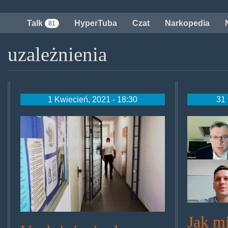
Przejdź
do
Talk
HyperTuba
Czat
Narkopedia
81
treści
uzależnienia
1 Kwiecień, 2021 - 18:30
31 
terapiauz.jpg
debata
Jak m