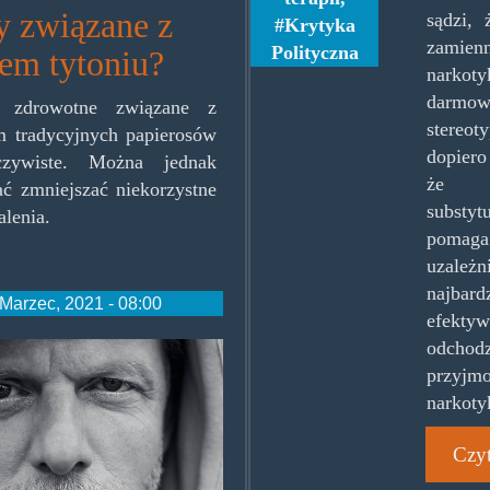
y związane z
sądzi,
Krytyka
zamienn
Polityczna
iem tytoniu?
nark
darmow
 zdrowotne związane z
stereot
m tradycyjnych papierosów
dopiero
czywiste. Można jednak
że 
ć zmniejszać niekorzystne
substyt
alenia.
poma
uzale
najbardz
Marzec, 2021 - 08:00
efekty
odcho
przyjm
ski.jpg
narkoty
Czyt