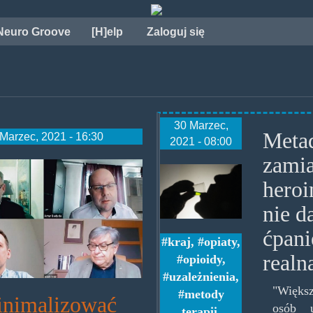
Neuro Groove
[H]elp
Zaloguj się
30 Marzec,
Meta
Marzec, 2021 - 16:30
2021 - 08:00
zamia
.jpg
metadon2.jpg
heroi
nie 
ćpani
kraj
,
opiaty
,
real
opioidy
,
uzależnienia
,
"Więks
metody
inimalizować
osób u
terapii
,