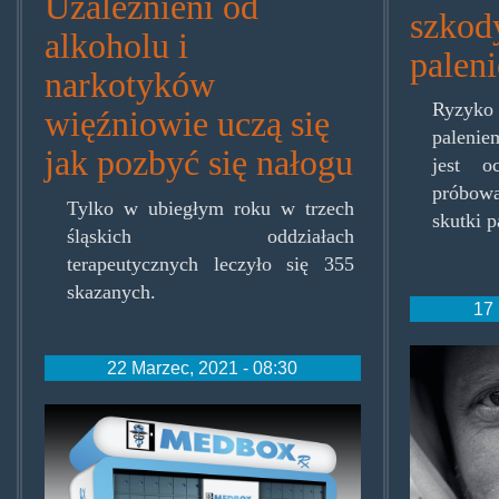
Uzależnieni od
szkod
alkoholu i
palen
narkotyków
Ryzyko
więźniowie uczą się
palenie
jak pozbyć się nałogu
jest o
próbowa
Tylko w ubiegłym roku w trzech
skutki p
śląskich oddziałach
terapeutycznych leczyło się 355
skazanych.
17 
max-
22 Marzec, 2021 - 08:30
cegiel
medbox.jpg