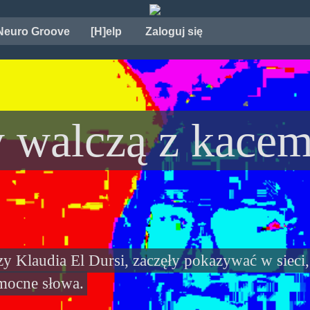
Neuro Groove
[H]elp
Zaloguj się
 walczą z kacem
zy Klaudia El Dursi, zaczęły pokazywać w sieci,
 mocne słowa.