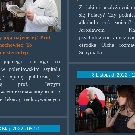
Z jakimi uzależnieniam
się Polacy? Czy podnies
alkoholu coś zmieni
Jarosławem Kalin
 piją najwięcej? Prof.
psychologiem klinicznym
mochowiec: To
ośrodka Olcha rozma
cy stereotyp
Schymalla.
 pijanego chirurga na
 w goleniowskim szpitalu
8 Listopad, 2022 - 1
uje opinię publiczną. Z
iatrą prof. Jerzym
21eb61b87b22
wcem rozmawiamy m.in. o
ie lekarzy nadużywających
.
3 Maj, 2022 - 08:00