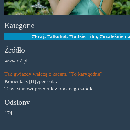
Kategorie
kraj
,
alkohol
,
ludzie. film
,
uzależnieni
Źródło
www.o2.pl
Tak gwiazdy walczą z kacem. "To karygodne"
Komentarz [H]yperreala:
Tekst stanowi przedruk z podanego źródła.
Odsłony
174