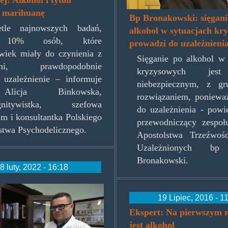
-
ą marihuanę
Bp Bronakowski: sięgani
92.jpg.jpg
tle najnowszych badań,
alkohol w sytuacjach kr
 10% osób, które
prowadzi do uzależnieni
wiek miały do czynienia z
Sięganie po alkohol w 
ami, prawdopodobnie
kryzysowych jes
 uzależnienie – informuje
niebezpiecznym, z gr
licja Binkowska,
rozwiązaniem, poniewa
ognitywistka, szefowa
do uzależnienia - powi
 i konsultantka Polskiego
przewodniczący zespo
twa Psychodelicznego.
Apostolstwa Trzeźwoś
Uzależnionych bp
Bronakowski.
8 luty, 2022 - 16:18
dzy.jpg
19 Lipiec, 2016 - 1
Ekspert: Na pierwszym 
jest alkohol