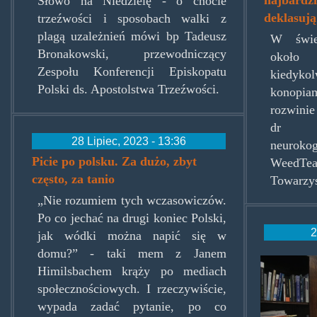
Słowo na Niedzielę - o cnocie
polsce
deklasuj
trzeźwości i sposobach walki z
plagą uzależnień mówi bp Tadeusz
696x3
W świe
Bronakowski, przewodniczący
około
Zespołu Konferencji Episkopatu
kiedykol
Polski ds. Apostolstwa Trzeźwości.
konopi
rozwinie
dr A
28 Lipiec, 2023 - 13:36
neurok
Picie po polsku. Za dużo, zbyt
WeedTeam
często, za tanio
Towarzys
„Nie rozumiem tych wczasowiczów.
Po co jechać na drugi koniec Polski,
2
jak wódki można napić się w
domu?” - taki mem z Janem
chirur
Himilsbachem krąży po mediach
społecznościowych. I rzeczywiście,
wypada zadać pytanie, po co