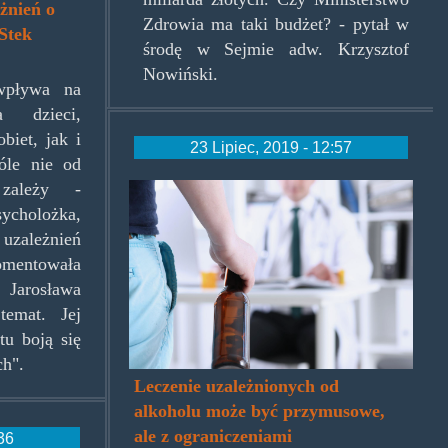
eżnień o
Zdrowia ma taki budżet? - pytał w
Stek
środę w Sejmie adw. Krzysztof
Nowiński.
 wpływa na
a dzieci,
iet, jak i
23 Lipiec, 2019 - 12:57
óle nie od
alkoterapia.jpg
zależy -
holożka,
uzależnień
omentowała
 Jarosława
temat. Jej
tu boją się
ch".
Leczenie uzależnionych od
alkoholu może być przymusowe,
ale z ograniczeniami
:36