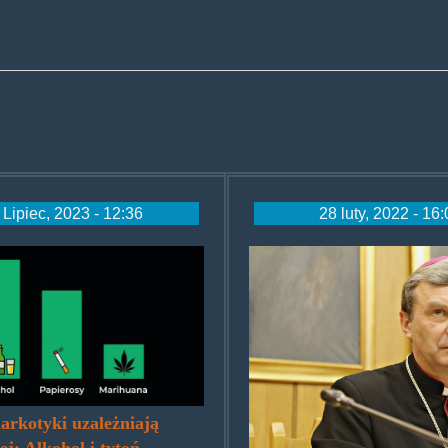
 Lipiec, 2023 - 12:36
28 luty, 2022 - 16
nienie-
bronakowski.j
olu-
rosow-
uany-
arkotyki uzależniają
ej: Alkohol i tytoń