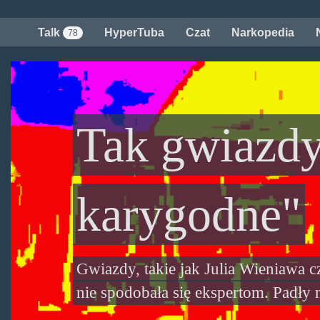
Przejdź
do
Talk
HyperTuba
Czat
Narkopedia
78
treści
Tak gwiazdy
karygodne"
Gwiazdy, takie jak Julia Wieniawa c
nie spodobała się ekspertom. Padły