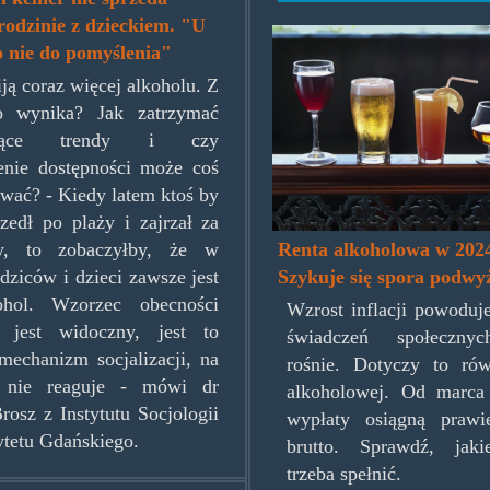
rodzinie z dzieckiem. "U
alcodoses.jpg
to nie do pomyślenia"
iją coraz więcej alkoholu. Z
o wynika? Jak zatrzymać
kojące trendy i czy
enie dostępności może coś
wać? - Kiedy latem ktoś by
szedł po plaży i zajrzał za
Renta alkoholowa w 202
y, to zobaczyłby, że w
Szykuje się spora podwy
odziców i dzieci zawsze jest
ohol. Wzorzec obecności
Wzrost inflacji powoduj
u jest widoczny, jest to
świadczeń społeczny
 mechanizm socjalizacji, na
rośnie. Dotyczy to rów
 nie reaguje - mówi dr
alkoholowej. Od marca
rosz z Instytutu Socjologii
wypłaty osiągną praw
tetu Gdańskiego.
brutto. Sprawdź, jak
trzeba spełnić.