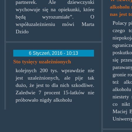
partnerek. Ale dziewczynki
alkoholu 
wychowuje się na opiekunki, które
nas jest 
będą wyrozumiałe”. O
Polacy p
współuzależnieniu mówi Marta
czego t
Dzido
niepo
ogranicz
poskutko
6 Styczeń, 2016 - 10:13
się prze
Sto tysięcy uzależnionych
parawan
kolejnych 200 tys. wprawdzie nie
gronie r
jest uzależnionych, ale pije tak
też alk
dużo, że jest to dla nich szkodliwe.
alkohol
Zaledwie 7 procent 15-latków nie
niestety
próbowało nigdy alkoholu
co nikt
Maciej B
Uniwersy