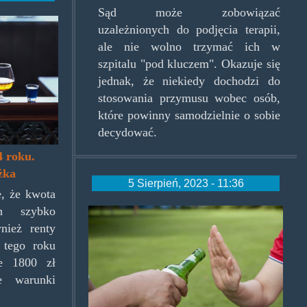
Sąd może zobowiązać
uzależnionych do podjęcia terapii,
ale nie wolno trzymać ich w
szpitalu "pod kluczem". Okazuje się
jednak, że niekiedy dochodzi do
stosowania przymusu wobec osób,
które powinny samodzielnie o sobie
decydować.
4 roku.
żka
5 Sierpień, 2023 - 11:36
e, że kwota
ch szybko
odmawianie.jpg
nież renty
 tego roku
ie 1800 zł
ie warunki