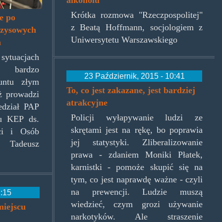
alkoholu
Krótka rozmowa "Rzeczpospolitej"
e po
z Beatą Hoffmann, socjologiem z
yzysowych
Uniwersytetu Warszawskiego
a
sytuacjach
t bardzo
23 Październik, 2015 - 10:41
untu złym
To, co jest zakazane, jest bardziej
ż prowadzi
atrakcyjne
edział PAP
Policji wyłapywanie ludzi ze
łu KEP ds.
skrętami jest na rękę, bo poprawia
ci i Osób
jej statystyki. Zliberalizowanie
 Tadeusz
prawa - zdaniem Moniki Płatek,
karnistki - pomoże skupić się na
tym, co jest naprawdę ważne - czyli
na prewencji. Ludzie muszą
1:15
wiedzieć, czym grozi używanie
miejscu
narkotyków. Ale straszenie