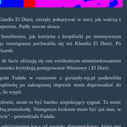
laudia El Dursi, zaczęły pokazywać w sieci, jak walczą z
kspertom. Padły mocne słowa.
InstaStories, jak korzysta z kroplówki po intensywnym
o rozwiązania pochwaliła się też Klaudia El Dursi. Po
isarek.
e de facto afiszują się one ewidentnym nieumiarkowaniem
zerunku krytykują postępowanie Wieniawy i El Dursi.
Jagoda Fudała w rozmowie z gwiazdy.wp.pl podkreśliła
kroplówkę po zakrapianej imprezie może doprowadzić do
 ile wypił.
roplówki, może to być bardzo niepokojący sygnał. To może
ralną przeszkodę. Następnym krokiem może być już stan, w
icie" - powiedziała Fudała.
 odróżnieniem kaca od zespołu abstynenckiego, który jest