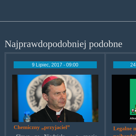
Najprawdopodobniej podobne
9 Lipiec, 2017 - 09:00
24
bptadeuszbronakowski.jpg
uzalez
od-
alkoh
papie
marih
Chemiczny „przyjaciel”
Legalne n
w-
najbardzi