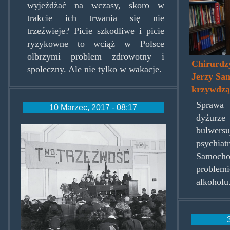
wyjeżdżać na wczasy, skoro w
trakcie ich trwania się nie
trzeźwieje? Picie szkodliwe i picie
ryzykowne to wciąż w Polsce
olbrzymi problem zdrowotny i
Chirurdzy
społeczny. Ale nie tylko w wakacje.
Jerzy Sa
krzywdzą
Sprawa
10 Marzec, 2017 - 08:17
dyżurze
towarzystwotrzezwosc.jpg
bulwers
psych
Samocho
problem
alkoholu