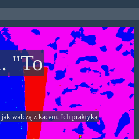
. "To
 jak walczą z kacem. Ich praktyka