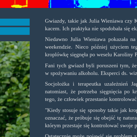
Gwiazdy, takie jak Julia Wieniawa czy K
kacem. Ich praktyka nie spodobała się e
Niedawno Julia Wieniawa pokazała na 
weekendzie. Nieco później użyciem teg
kroplówkę sięgnęła po weselu Karoliny P
Fani tych gwiazd byli poruszeni tym, ż
w spożywaniu alkoholu. Eksperci ds. wi
Socjolożka i terapeutka uzależnień 
natomiast, że potrzeba sięgnięcia po 
tego, że człowiek przestanie kontrolować,
"Kiedy stosuje się sposoby takie jak k
oznaczać, że próbuje się obejść tę natu
którym przestaje się kontrolować swoje p
Ostatecznie może pojawić się problem z