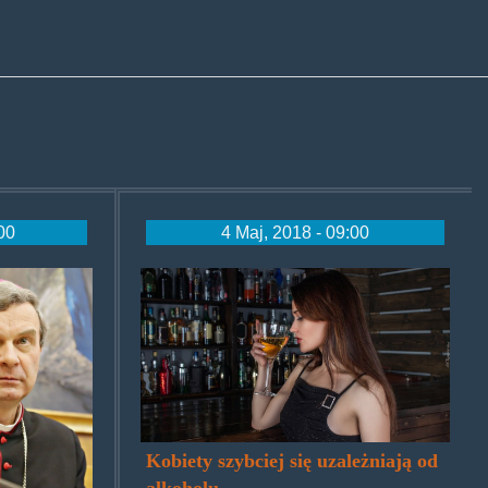
:00
4 Maj, 2018 - 09:00
pg
alkobieta.jpg
Kobiety szybciej się uzależniają od