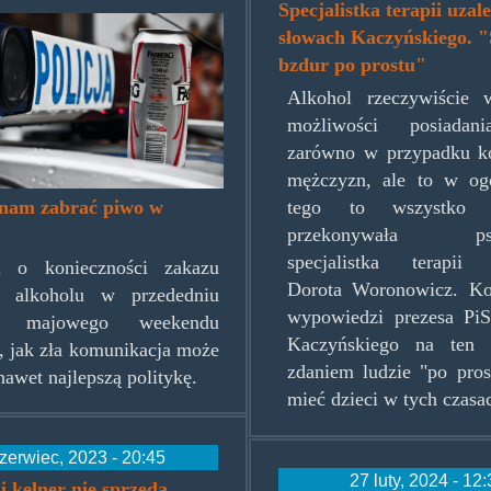
Specjalistka terapii uzal
słowach Kaczyńskiego. "
-
bzdur po prostu"
Alkohol rzeczywiście
a.jpg
możliwości posiadani
zarówno w przypadku kob
mężczyzn, ale to w og
 nam zabrać piwo w
tego to wszystko 
przekonywała psyc
specjalistka terapii 
a o konieczności zakazu
Dorota Woronowicz. K
i alkoholu w przededniu
wypowiedzi prezesa PiS
go majowego weekendu
Kaczyńskiego na ten 
, jak zła komunikacja może
zdaniem ludzie "po pros
nawet najlepszą politykę.
mieć dzieci w tych czasa
zerwiec, 2023 - 20:45
27 luty, 2024 - 12
 kelner nie sprzeda