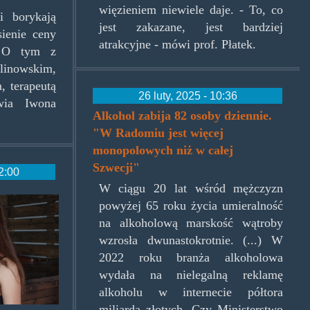
więzieniem niewiele daje. - To, co
i borykają
jest zakazane, jest bardziej
ienie ceny
atrakcyjne - mówi prof. Płatek.
? O tym z
owskim,
, terapeutą
26 luty, 2025 - 10:36
wia Iwona
Alkohol zabija 82 osoby dziennie.
"W Radomiu jest więcej
monopolowych niż w całej
Szwecji"
2:00
W ciągu 20 lat wśród mężczyzn
e2a4533db1a70ff08775860000.png
powyżej 65 roku życia umieralność
na alkoholową marskość wątroby
wzrosła dwunastokrotnie. (...) W
2022 roku branża alkoholowa
wydała na nielegalną reklamę
alkoholu w internecie półtora
miliarda złotych. Czy Ministerstwo