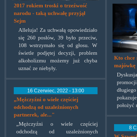
2017 rokiem troski o trzeźwość
piwo-
narodu - taką uchwałę przyjął
zakaz
Sejm
policj
Alleluja! Za uchwałą opowiedziało
się 260 posłów, 39 było przeciw,
108 wstrzymało się od głosu. W
świetle podjętej decyzji, problem
Kto chce
alkoholizmu możemy już chyba
majówkę
uznać ze niebyły.
Dyskusj
promocj
długie
16 Czerwiec, 2022 - 13:00
pokazuje
„Mężczyźni o wiele częściej
położyć 
odchodzą od uzależnionych
partnerek, ale..."
„Mężczyźni o wiele częściej
8 C
odchodzą od uzależnionych
W Szwecji