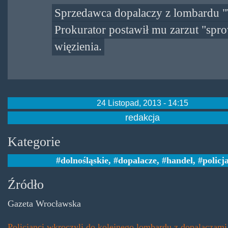
Sprzedawca dopalaczy z lombardu "T
Prokurator postawił mu zarzut "spro
więzienia.
24 Listopad, 2013 - 14:15
redakcja
Kategorie
dolnośląskie
,
dopalacze
,
handel
,
policj
Źródło
Gazeta Wrocławska
Policjanci wkroczyli do kolejnego lombardu z dopalaczam