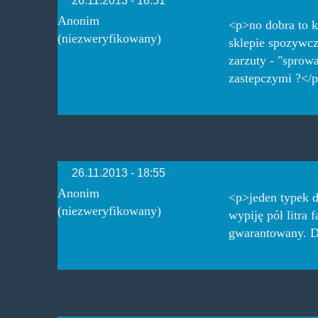
Anonim
<p>no dobra to 
(niezweryfikowany)
sklepie spozywcz
zarzuty - "sprow
zastepczymi ?</
26.11.2013 - 18:55
Anonim
<p>jeden typek 
(niezweryfikowany)
wypiję pół litra 
gwarantowany. Do