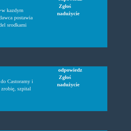
Zgłoś
p>w kazdym
nadużycie
edawca postawia
ndel srodkami
odpowiedz
Zgłoś
 do Castoramy i
nadużycie
zrobię, szpital