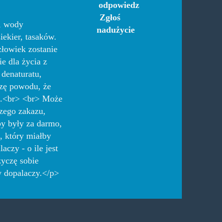
odpowiedz
Zgłoś
, wody
nadużycie
ekier, tasaków.
złowiek zostanie
e dla życia z
denaturatu,
dzę powodu, że
mi.<br> <br> Może
czego zakazu,
by były za darmo,
, który miałby
czy - o ile jest
życzę sobie
 dopalaczy.</p>