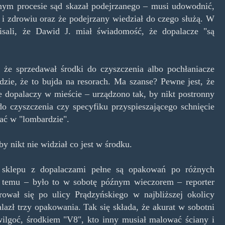
lnym procesie sąd skazał podejrzanego – musi udowodnić,
u i zdrowiu oraz że podejrzany wiedział do czego służą. W
isali, że Dawid J. miał świadomość, że dopalacze "są
 że sprzedawał środki do czyszczenia albo pochłaniacze
dzie, że to bujda na resorach. Ma szanse? Pewne jest, że
ie dopalaczy w mieście – urządzono tak, by nikt postronny
do czyszczenia czy specyfiku przyspieszającego schnięcie
tać w "lombardzie".
 nikt nie widział co jest w środku.
 sklepu z dopalaczami pełne są opakowań po różnych
ni temu – było to w sobotę późnym wieczorem – reporter
rował się po ulicy Prądzyńskiego w najbliższej okolicy
azł trzy opakowania. Tak się składa, że akurat w sobotni
 wilgoć, środkiem "V8", kto inny musiał malować ściany i