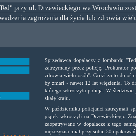
ed" przy ul. Drzewieckiego we Wrocławiu zosta
wadzenia zagrożenia dla życia lub zdrowia wielu
Sprzedawca dopalaczy z lombardu "Ted
zatrzymany przez policję. Prokurator p
zdrowia wielu osób". Grozi za to do ośmi
by zmarł - nawet 12 lat więzienia. To d
którego wkroczyła policja. W śledztwie
a
skalę kraju.
W październiku policjanci zatrzymali s
piątek wkroczyli na Drzewieckiego. Zna
zaopatrywane w dopalacze z tego same
mężczyzna miał przy sobie 30 opakowań
i. Sprzedawca