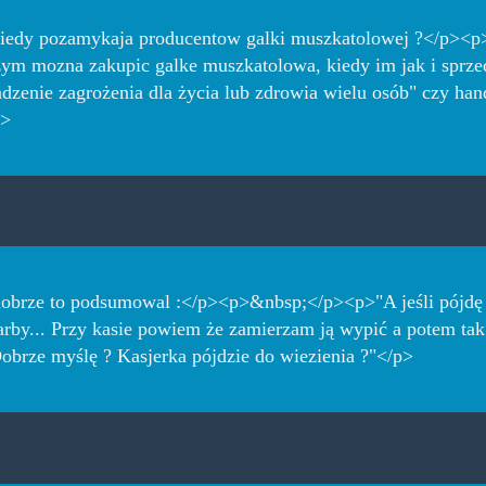
kiedy pozamykaja producentow galki muszkatolowej ?</p><
ym mozna zakupic galke muszkatolowa, kiedy im jak i sprz
adzenie zagrożenia dla życia lub zdrowia wielu osób" czy ha
p>
dobrze to podsumowal :</p><p>&nbsp;</p><p>"A jeśli pójdę
farby... Przy kasie powiem że zamierzam ją wypić a potem tak 
brze myślę ? Kasjerka pójdzie do wiezienia ?"</p>