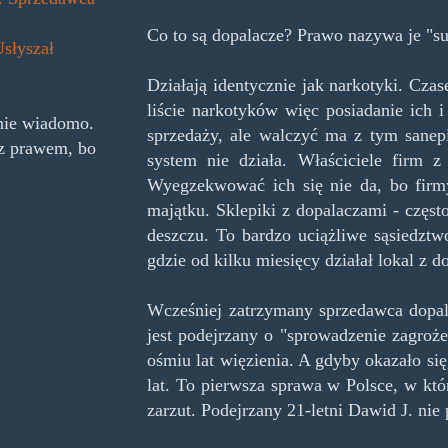
Co to są dopalacze? Prawo nazywa je "s
Usłyszał
Działają identycznie jak narkotyki. Czas
liście narkotyków więc posiadanie ich i
 nie wiadomo.
sprzedaży, ale walczyć ma z tym sanepi
 z prawem, bo
system nie działa. Właściciele firm 
Wyegzekwować ich się nie da, bo firmy
majątku. Sklepiki z dopalaczami - częs
deszczu. To bardzo uciążliwe sąsiedztw
gdzie od kilku miesięcy działał lokal z d
Wcześniej zatrzymany sprzedawca dopal
jest podejrzany o "sprowadzenie zagroże
ośmiu lat więzienia. A gdyby okazało si
lat. To pierwsza sprawa w Polsce, w kt
zarzut. Podejrzany 21-letni Dawid J. nie 