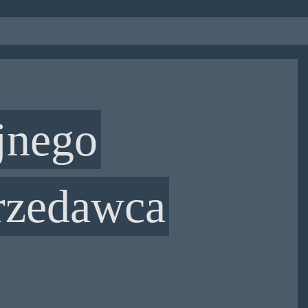
ejnego
rzedawca