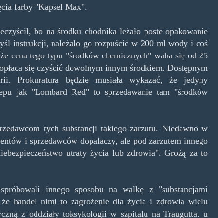
ęcia farby "Kapsel Max".
zeczyścił, bo na środku chodnika leżało poste opakowanie
śl instrukcji, należało go rozpuścić w 200 ml wody i coś
 że cena tego typu "środków chemicznych" waha się od 25
j opłaca się czyścić dowolnym innym środkiem. Dostępnym
ii. Prokuratura będzie musiała wykazać, że jedyny
klepu jak "Lombard Red" to sprzedawanie tam "środków
przedawcom tych substancji takiego zarzutu. Niedawno w
ucentów i sprzedawców dopalaczy, ale pod zarzutem innego
niebezpieczeństwo utraty życia lub zdrowia". Grożą za to
y spróbowali innego sposobu na walkę z "substancjami
że handel nimi to zagrożenie dla życia i zdrowia wielu
zną z oddziały toksykologii w szpitalu na Traugutta. u