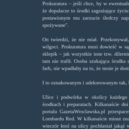
Prokuratura – jeśli chce, by w ewentua
że dopalacze to środki zagrażające życi
postawionym mu zarzucie śledczy nap
spożywane".
On twierdzi, że nie miał. Przekonywał,
wilgoci. Prokuratura musi dowieść w są
sklepik – jak wszystkie inne tzw. dilern
tam nie trafił. Osoba szukająca środka 
farb, nie wpadłaby na to, że może je dos
I to oznakowanym i udekorowanym tak, by
Ulice i podwórka w okolicy każdego
środkach i preparatach. Kilkanaście d
portalu GazetaWroclawska.pl przespace
Lombardu Red. W kilkanaście minut znal
wieczór ktoś na ulicy pochłaniał jakąś