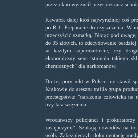
przez okno wyrzucił przyspieszacz schni
Kawałek dalej ktoś najwyraźniej coś pr
po R 1. Preparacie do czyszczenia. W my
przeczyścić szmatką. Biorąc pod uwagę,
do 35 złotych, to zdecydowanie bardzie
w każdym supermarkecie, czy droger
ekonomiczny sens istnienia takiego s
chemicznych" dla narkomanów.
Do tej pory nikt w Polsce nie stawił s
Krakowie do aresztu trafiła grupa prod
przestępstwa: "narażenia człowieka na 
trzy lata więzienia.
Wrocławscy policjanci i prokuratorz
zastępczymi". Szukają dowodów na to, 
osób. Zabezpieczyli dokumentację medyc