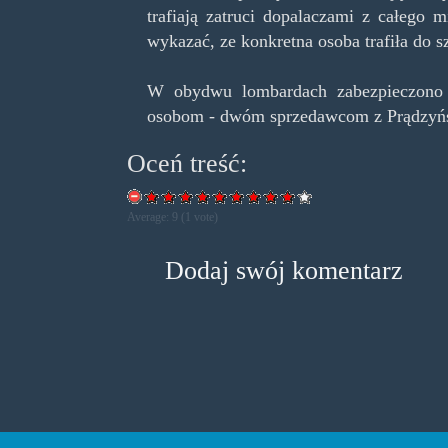
trafiają zatruci dopalaczami z całego 
wykazać, ze konkretna osoba trafiła do s
W obydwu lombardach zabezpieczono k
osobom - dwóm sprzedawcom z Prądzyńs
Oceń treść:
Average:
9
(
1
vote)
Dodaj swój komentarz