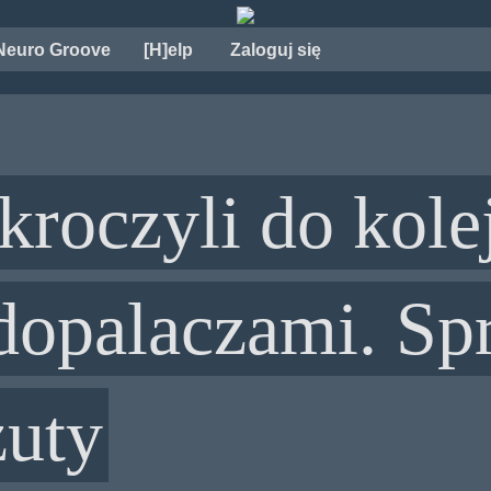
Neuro Groove
[H]elp
Zaloguj się
kroczyli do kol
dopalaczami. Sp
zuty