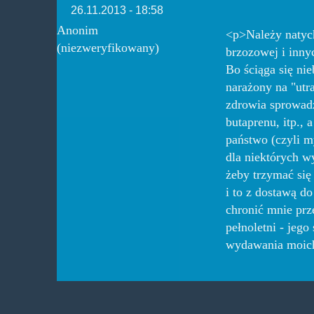
26.11.2013 - 18:58
Anonim
<p>Należy natyc
(niezweryfikowany)
brzozowej i inny
Bo ściąga się nie
narażony na "utra
zdrowia sprowadz
butaprenu, itp., 
państwo (czyli m
dla niektórych wy
żeby trzymać się
i to z dostawą d
chronić mnie prze
pełnoletni - jeg
wydawania moich