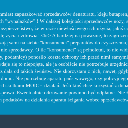
hmiast zapuszkować sprzedawców denaturatu, kleju butapren
ch "wynalazków" ! W dalszej kolejności sprzedawców noży, si
bezpieczeństwo, że w razie niewłaściwego ich użycia, jakiś c
tę życia i zdrowia".<br> A bardziej na poważnie, to zagrożeni
ają sami na siebie "konsumenci" preparatów do czyszczenia, 
a nie sprzedawcy. O ile "konsumenci" są pełnoletni, to nie wi
y, podatnicy) ponosiło koszta ochrony ich przed nimi samy
daje się to niepojęte, ale ja osobiście nie potrzebuje urzędni
 z dala od takich świństw. Nie skorzystam z nich, nawet, gdy
o domu. Nie potrzebuję aparatu państwowego, czy policyjnego
d skutkami MOICH działań. Jeśli ktoś chce korzystać z dopala
o sprawa. Ewentualnie odtruwanie powinno być odpłatne. Nie 
 podatków na działania aparatu ścigania wobec sprzedawców