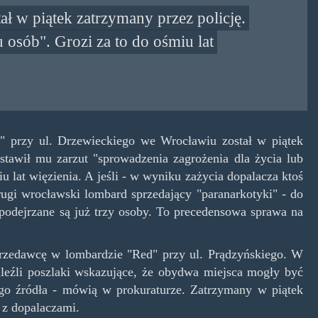
ł w piątek zatrzymany przez policję.
 osób". Grozi za to do ośmiu lat
" przy ul. Drzewieckiego we Wrocławiu został w piątek
ostawił mu zarzut "sprowadzenia zagrożenia dla życia lub
u lat więzienia. A jeśli - w wyniku zażycia dopalacza ktoś
rugi wrocławski lombard sprzedający "paranarkotyki" - do
 podejrzane są już trzy osoby. To precedensowa sprawa na
przedawcę w lombardzie "Red" przy ul. Prądzyńskiego. W
leźli poszlaki wskazujące, że obydwa miejsca mogły być
go źródła - mówią w prokuraturze. Zatrzymany w piątek
 z dopalaczami.