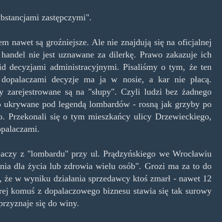
ubstancjami zastępczymi".
em nawet są groźniejsze. Ale nie znajdują się na oficjalnej
 handel nie jest uznawane za dilerkę. Prawo zakazuje ich
d decyzjami administracyjnymi. Pisaliśmy o tym, że ten
z dopalaczami decyzje ma ja w nosie, a kar nie płacą.
 zarejestrowane są na "słupy". Czyli ludzi bez żadnego
to ukrywane pod legendą lombardów - rosną jak grzyby po
o. Przekonali się o tym mieszkańcy ulicy Drzewieckiego,
opalaczami.
aczy z "lombardu" przy ul. Prądzyńskiego we Wrocławiu
nia dla życia lub zdrowia wielu osób". Grozi ma za to do
ę, że w wyniku działania sprzedawcy ktoś zmarł - nawet 12
órej komuś z dopalaczowego biznesu stawia się tak surowy
przyznaje się do winy.