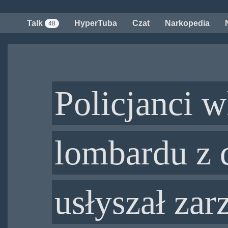
Przejdź
do
Talk
HyperTuba
Czat
Narkopedia
48
treści
Policjanci w
lombardu z 
usłyszał zar