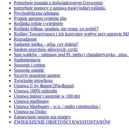
Potrzebuje kontakt z doświadczonym Growerem
potrzebuję pomocy z uprawą mojej jednej roślinki.
Psychodeliczna odmiana
Pytanie apropos systemu ghe
Roślinka rośnie i więdnieje
Roślinki żółkną, opadają, nie rosną, co zrobić?
Rośliny Towarzyszące i ich korzystny wpływ przy uprawie MJ
Rozsadzenie
Sadzenie kiełka – górą, czy dołem?
Siedem grzechów głównych, czyli:
Spis wątków - odmiany pod PL niebo ( charakterystyka - plon, 
Suplementacja
Suszenie i curing
Suszenie outside
Szczyty popalone azotem
Tworzenie growboxa
Uprawa © by &quot;2Pac&quot;
Uprawa 100% ruderalis
Uprawa indoor i suszenie w 100 dni
Uprawa marihuany
Uprawa Marihuany - w.o. / under construction /
Uprawa na Dziko
Zamawianie nasion zza granicy
ZWIĘKSZENIE OBJĘTOŚCI KWIATOSTANÓW