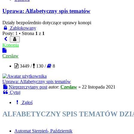
Uprawa: Alfabetyczny spis tematów
Działy bezpośrednio dotyczące uprawy konopi
Zablokowany
Posty: 1 •
Strona
1
z
1
Konopia
Czeslaw
3449 /
130 /
8
Uprawa: Alfabetyczny spis tematów
Nieprzeczytany post
autor:
Czeslaw
»
22 listopada 2021
Cytuj
Zgłoś
ALFABETYCZNY SPIS TEMATÓW DZ
Automat Sierpień- Październik