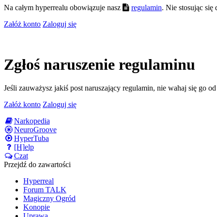
Na całym hyperrealu obowiązuje nasz
regulamin
. Nie stosując si
Załóż konto
Zaloguj się
Zgłoś naruszenie regulaminu
Jeśli zauważysz jakiś post naruszający regulamin, nie wahaj się go o
Załóż konto
Zaloguj się
Narkopedia
NeuroGroove
HyperTuba
[H]elp
Czat
Przejdź do zawartości
Hyperreal
Forum TALK
Magiczny Ogród
Konopie
Uprawa