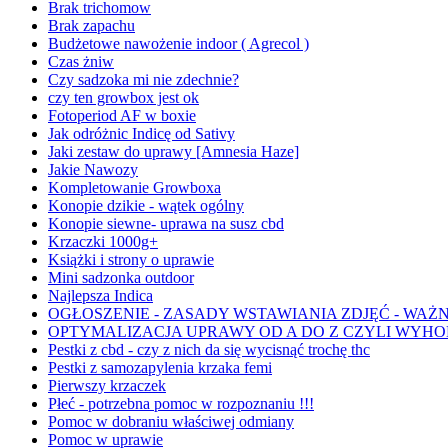
Brak trichomow
Brak zapachu
Budżetowe nawożenie indoor ( Agrecol )
Czas żniw
Czy sadzoka mi nie zdechnie?
czy ten growbox jest ok
Fotoperiod AF w boxie
Jak odróżnic Indicę od Sativy
Jaki zestaw do uprawy [Amnesia Haze]
Jakie Nawozy
Kompletowanie Growboxa
Konopie dzikie - wątek ogólny
Konopie siewne- uprawa na susz cbd
Krzaczki 1000g+
Książki i strony o uprawie
Mini sadzonka outdoor
Najlepsza Indica
OGŁOSZENIE - ZASADY WSTAWIANIA ZDJĘĆ - WAŻNE
OPTYMALIZACJA UPRAWY OD A DO Z CZYLI WYHO
Pestki z cbd - czy z nich da się wycisnąć trochę thc
Pestki z samozapylenia krzaka femi
Pierwszy krzaczek
Płeć - potrzebna pomoc w rozpoznaniu !!!
Pomoc w dobraniu właściwej odmiany
Pomoc w uprawie