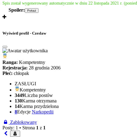
Spis został wygenerowany automatycznie w dniu 22 listopada 2021 r. (ponie
Spoiler:
Wyświetl profil - Czeslaw
Ranga:
Kompetentny
Rejestracja:
28 grudnia 2006
Płeć:
chłopak
ZASŁUGI
Kompetentny
3449
Liczba postów
130
Karma otrzymana
14
Karma przydzielona
8
Edycje
Narkopedii
Zablokowany
Posty: 1 •
Strona
1
z
1