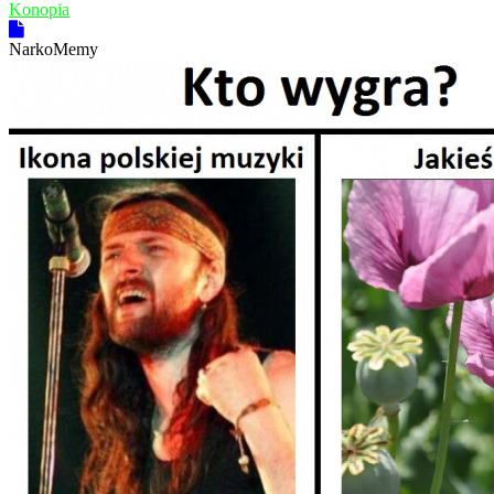
Konopia
NarkoMemy