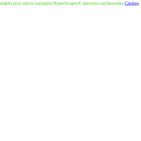
działek) przy użyciu narzędzia HyperScraper® autorstwa użytkownika
Czeslaw
.