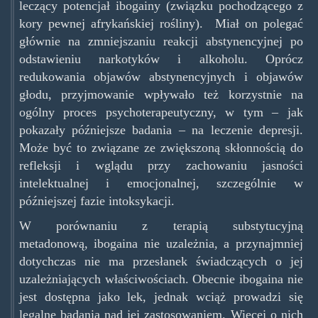
leczący potencjał ibogainy (związku pochodzącego z
kory pewnej afrykańskiej rośliny). Miał on polegać
głównie na zmniejszaniu reakcji abstynencyjnej po
odstawieniu narkotyków i alkoholu. Oprócz
redukowania objawów abstynencyjnych i objawów
głodu, przyjmowanie wpływało też korzystnie na
ogólny proces psychoterapeutyczny, w tym – jak
pokazały późniejsze badania – na leczenie depresji.
Może być to związane ze zwiększoną skłonnością do
refleksji i wglądu przy zachowaniu jasności
intelektualnej i emocjonalnej, szczególnie w
późniejszej fazie intoksykacji.
W porównaniu z terapią substytucyjną
metadonową, ibogaina nie uzależnia, a przynajmniej
dotychczas nie ma przesłanek świadczących o jej
uzależniających właściwościach. Obecnie ibogaina nie
jest dostępna jako lek, jednak wciąż prowadzi się
legalne badania nad jej zastosowaniem. Więcej o nich