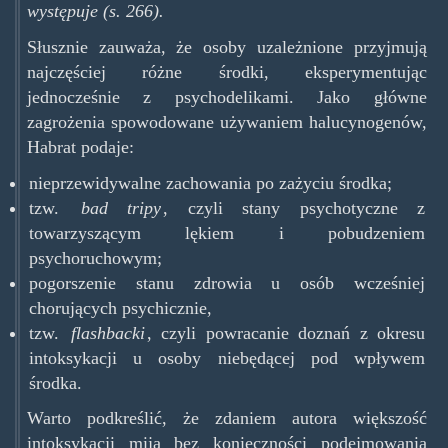
występuje (s. 266).
Słusznie zauważa, że osoby uzależnione przyjmują
najczęściej różne środki, eksperymentując
jednocześnie z psychodelikami. Jako główne
zagrożenia spowodowane używaniem halucynogenów,
Habrat podaje:
nieprzewidywalne zachowania po zażyciu środka;
tzw.
bad tripy
, czyli stany psychotyczne z
towarzyszącym lękiem i pobudzeniem
psychoruchowym;
pogorszenie stanu zdrowia u osób wcześniej
chorujących psychicznie,
tzw.
flashbacki
, czyli powracanie doznań z okresu
intoksykacji u osoby niebędącej pod wpływem
środka.
Warto podkreślić, że zdaniem autora większość
intoksykacji mija bez konieczności podejmowania