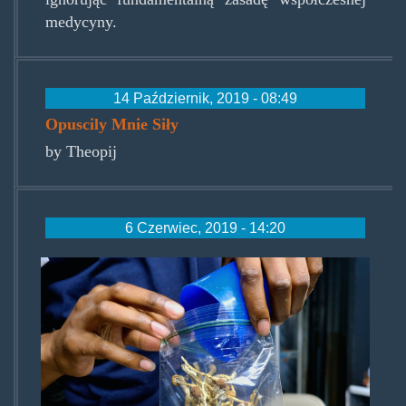
medycyny.
14 Październik, 2019 - 08:49
Opuscily Mnie Siły
by Theopij
6 Czerwiec, 2019 - 14:20
magic-
mushrooms-
oakland.jpg