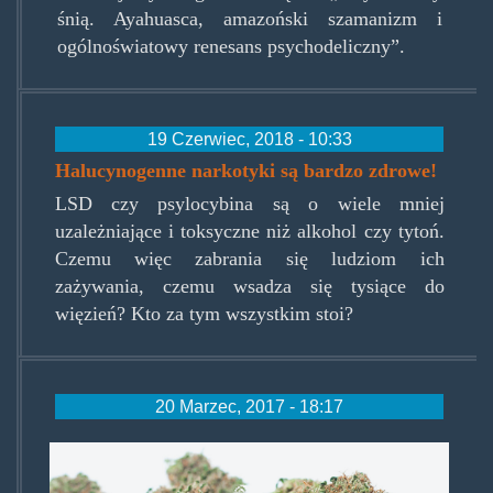
śnią. Ayahuasca, amazoński szamanizm i
ogólnoświatowy renesans psychodeliczny”.
19 Czerwiec, 2018 - 10:33
Halucynogenne narkotyki są bardzo zdrowe!
LSD czy psylocybina są o wiele mniej
uzależniające i toksyczne niż alkohol czy tytoń.
Czemu więc zabrania się ludziom ich
zażywania, czemu wsadza się tysiące do
więzień? Kto za tym wszystkim stoi?
20 Marzec, 2017 - 18:17
nidamj.jpg