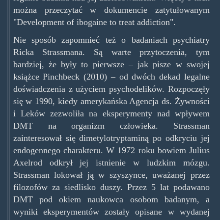
można przeczytać w dokumencie zatytułowanym
"Development of ibogaine to treat addiction".
Nie sposób zapomnieć też o badaniach psychiatry
Ricka Strassmana. Są warte przytoczenia, tym
bardziej, że były to pierwsze – jak pisze w swojej
książce Pinchbeck (2010) – od dwóch dekad legalne
doświadczenia z użyciem psychodelików. Rozpoczęły
się w 1990, kiedy amerykańska Agencja ds. Żywności
i Leków zezwoliła na eksperymenty nad wpływem
DMT na organizm człowieka. Strassman
zainteresował się dimetylotryptaminą po odkryciu jej
endogennego charakteru. W 1972 roku bowiem Julius
Axelrod odkrył jej istnienie w ludzkim mózgu.
Strassman lokował ją w szyszynce, uważanej przez
filozofów za siedlisko duszy. Przez 5 lat podawano
DMT pod okiem naukowca osobom badanym, a
wyniki eksperymentów zostały opisane w wydanej