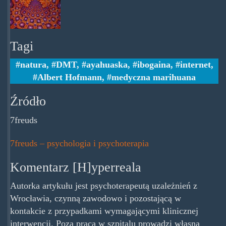
Grey-
One-
100.jpg
Tagi
natura
,
DMT
,
ayahuaska
,
ibogaina
,
internet
,
Albert Hofmann
,
medyczna marihuana
Źródło
7freuds
7freuds – psychologia i psychoterapia
Komentarz [H]yperreala
Autorka artykułu jest psychoterapeutą uzależnień z
Wrocławia, czynną zawodowo i pozostającą w
kontakcie z przypadkami wymagającymi klinicznej
interwencji. Poza pracą w szpitalu prowadzi własną