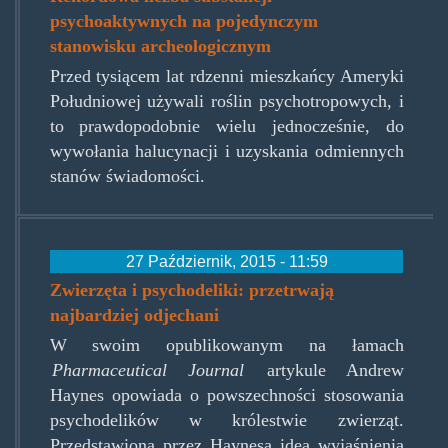
psychoaktywnych na pojedynczym
stanowisku archeologicznym
Przed tysiącem lat rdzenni mieszkańcy Ameryki
Południowej używali roślin psychotropowych, i
to prawdopodobnie wielu jednocześnie, do
wywołania halucynacji i uzyskania odmiennych
stanów świadomości.
27 Październik, 2015 - 11:59
Zwierzęta i psychodeliki: przetrwają
najbardziej odjechani
W swoim opublikowanym na łamach
Pharmaceutical Journal
artykule Andrew
Haynes opowiada o powszechności stosowania
psychodelików w królestwie zwierząt.
Przedstawiona przez Haynesa idea wyjaśnienia