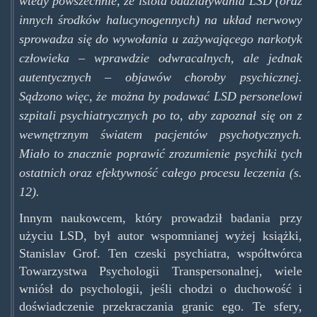
wtedy powszechnie, że istota oddziaływania LSD (oraz
innych środków halucynogennych) na układ nerwowy
sprowadza się do wywołania u zażywającego narkotyk
człowieka – wprawdzie odwracalnych, ale jednak
autentycznych – objawów choroby psychicznej.
Sądzono więc, że można by podawać LSD personelowi
szpitali psychiatrycznych po to, aby zapoznał się on z
wewnętrznym światem pacjentów psychotycznych.
Miało to znacznie poprawić zrozumienie psychiki tych
ostatnich oraz efektywność całego procesu leczenia (s.
12).
Innym naukowcem, który prowadził badania przy
użyciu LSD, był autor wspomnianej wyżej książki,
Stanislav Grof. Ten czeski psychiatra, współtwórca
Towarzystwa Psychologii Transpersonalnej, wiele
wniósł do psychologii, jeśli chodzi o duchowość i
doświadczenie przekraczania granic ego. Te sfery,