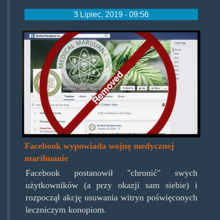
3 Lipiec, 2019 - 09:56
medical-
marijuana-
facebook-
continues-
to-
ban-
pages.jpg
Facebook wypowiada wojnę medycznej
marihuanie
Facebook postanowił "chronić" swych
użytkowników (a przy okazji sam siebie) i
rozpoczął akcję usuwania witryn poświęconych
leczniczym konopiom.