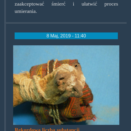
zaakceptować śmierć i ułatwić proces
umierania.
8 Maj, 2019 - 11:40
tobolekszamana.jpg
Rekordowa liczba substancji