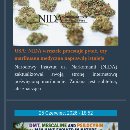
USA: NIDA wreszcie przestaje pytać, czy
marihuana medyczna naprawdę istnieje
Narodowy Instytut ds. Narkomanii (NIDA)
zaktualizował swoją stronę internetową
poświęconą marihuanie. Zmiana jest subtelna,
ale znacząca.
25 Czerwiec, 2026 - 18:52
kapitanplanetaiewolucjanie.jpg