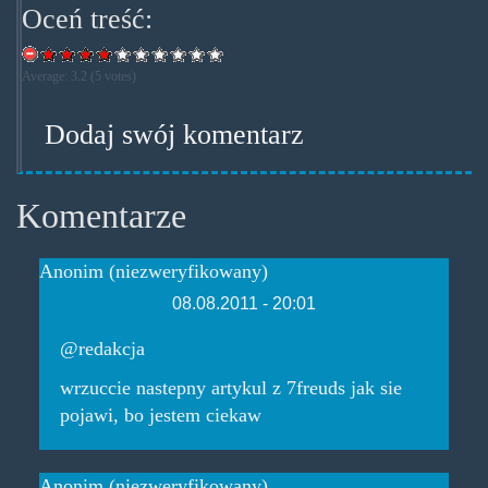
Oceń treść:
Average:
3.2
(
5
votes)
Dodaj swój komentarz
Komentarze
Anonim (niezweryfikowany)
08.08.2011 - 20:01
@redakcja
wrzuccie nastepny artykul z 7freuds jak sie
pojawi, bo jestem ciekaw
Anonim (niezweryfikowany)