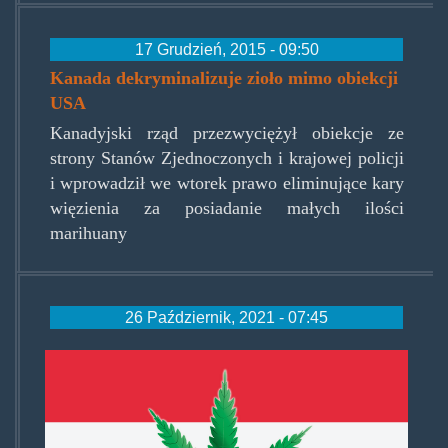
17 Grudzień, 2015 - 09:50
Kanada dekryminalizuje zioło mimo obiekcji
USA
Kanadyjski rząd przezwyciężył obiekcje ze
strony Stanów Zjednoczonych i krajowej policji
i wprowadził we wtorek prawo eliminujące kary
więzienia za posiadanie małych ilości
marihuany
26 Październik, 2021 - 07:45
luxembourg-
cannabis-
flag.jpg