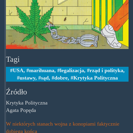
Tagi
USA
,
marihuana
,
legalizacja
,
rząd i polityka
,
ustawy
,
sąd
,
dobre
,
Krytyka Polityczna
Źródło
Krytyka Polityczna
Agata Popęda
W niektórych stanach wojna z konopiami faktycznie
dobiega końca