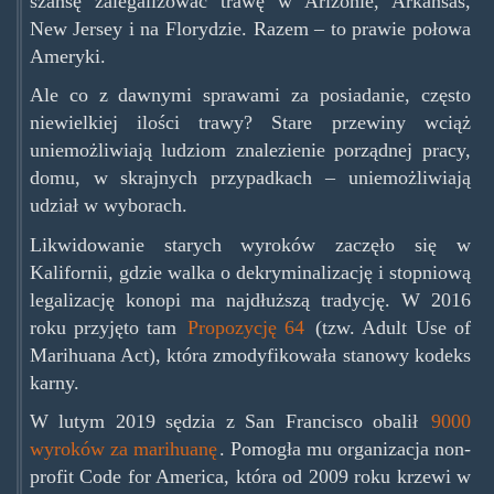
szansę zalegalizować trawę w Arizonie, Arkansas,
New Jersey i na Florydzie. Razem – to prawie połowa
Ameryki.
Ale co z dawnymi sprawami za posiadanie, często
niewielkiej ilości trawy? Stare przewiny wciąż
uniemożliwiają ludziom znalezienie porządnej pracy,
domu, w skrajnych przypadkach – uniemożliwiają
udział w wyborach.
Likwidowanie starych wyroków zaczęło się w
Kalifornii, gdzie walka o dekryminalizację i stopniową
legalizację konopi ma najdłuższą tradycję. W 2016
roku przyjęto tam
Propozycję 64
(tzw. Adult Use of
Marihuana Act), która zmodyfikowała stanowy kodeks
karny.
W lutym 2019 sędzia z San Francisco obalił
9000
wyroków za marihuanę
. Pomogła mu organizacja non-
profit Code for America, która od 2009 roku krzewi w