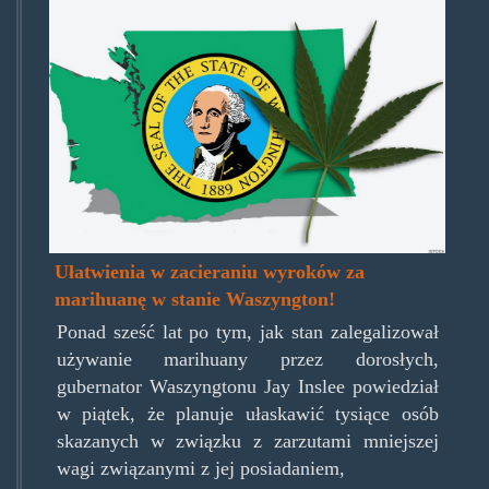
washingtonmarijuana.jpg
Ułatwienia w zacieraniu wyroków za
marihuanę w stanie Waszyngton!
Ponad sześć lat po tym, jak stan zalegalizował
używanie marihuany przez dorosłych,
gubernator Waszyngtonu Jay Inslee powiedział
w piątek, że planuje ułaskawić tysiące osób
skazanych w związku z zarzutami mniejszej
wagi związanymi z jej posiadaniem,