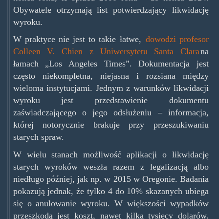
Obywatele otrzymają list potwierdzający likwidację
wyroku.
W praktyce nie jest to takie łatwe,
dowodzi profesor
Colleen V. Chien z Uniwersytetu Santa Clara
na
łamach „Los Angeles Times”. Dokumentacja jest
często niekompletna, niejasna i rozsiana między
wieloma instytucjami. Jednym z warunków likwidacji
wyroku jest przedstawienie dokumentu
zaświadczającego o jego odsłużeniu – informacja,
której notorycznie brakuje przy przeszukiwaniu
starych spraw.
W wielu stanach możliwość aplikacji o likwidację
starych wyroków weszła razem z legalizacją albo
niedługo później, jak np. w 2015 w Oregonie. Badania
pokazują jednak, że tylko 4 do 10% skazanych ubiega
się o anulowanie wyroku. W większości wypadków
przeszkodą jest koszt, nawet kilka tysięcy dolarów.