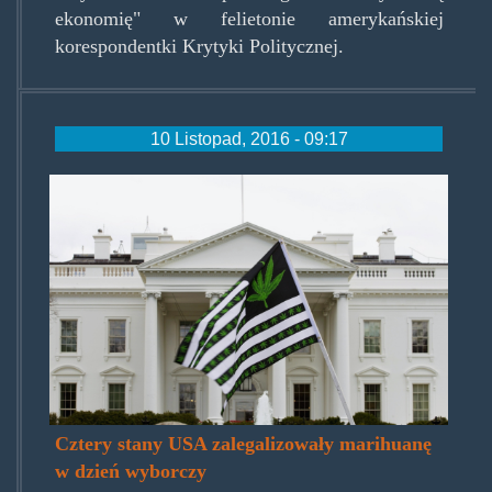
ekonomię" w felietonie amerykańskiej
korespondentki Krytyki Politycznej.
10 Listopad, 2016 - 09:17
weed_behind_the_wheel.jpg
Cztery stany USA zalegalizowały marihuanę
w dzień wyborczy