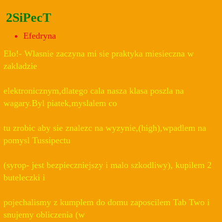
2SiPecT
Efedryna
Elo!- Wlasnie zaczyna mi sie praktyka miesieczna w
zakladzie
elektronicznym,dlatego cala nasza klasa poszla na
wagary.Byl piatek,myslalem co
tu zrobic aby sie znalezc na wyzynie,(high),wpadlem na
pomysl Tussipectu
(syrop- jest bezpieczniejszy i malo szkodliwy), kupilem 2
buteleczki i
pojechalismy z kumplem do domu zaposcilem Tab Two i
snujemy obliczenia (w