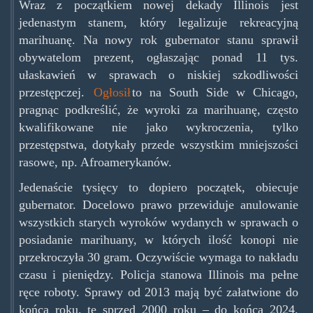
Wraz z początkiem nowej dekady Illinois jest
jedenastym stanem, który legalizuje rekreacyjną
marihuanę. Na nowy rok gubernator stanu sprawił
obywatelom prezent, ogłaszając ponad 11 tys.
ułaskawień w sprawach o niskiej szkodliwości
przestępczej.
Ogłosił
to na South Side w Chicago,
pragnąc podkreślić, że wyroki za marihuanę, często
kwalifikowane nie jako wykroczenia, tylko
przestępstwa, dotykały przede wszystkim mniejszości
rasowe, np. Afroamerykanów.
Jedenaście tysięcy to dopiero początek, obiecuje
gubernator. Docelowo prawo przewiduje anulowanie
wszystkich starych wyroków wydanych w sprawach o
posiadanie marihuany, w których ilość konopi nie
przekroczyła 30 gram. Oczywiście wymaga to nakładu
czasu i pieniędzy. Policja stanowa Illinois ma pełne
ręce roboty. Sprawy od 2013 mają być załatwione do
końca roku, te sprzed 2000 roku – do końca 2024.