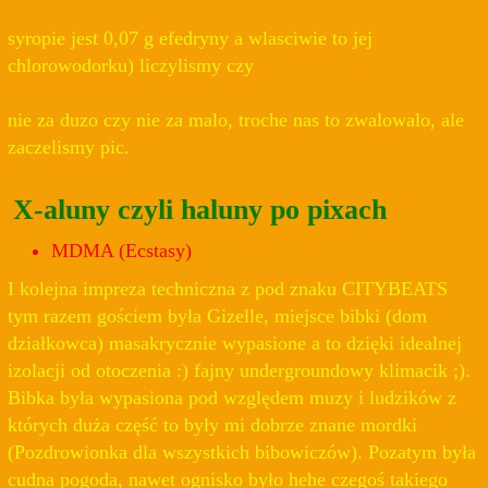
syropie jest 0,07 g efedryny a wlasciwie to jej
chlorowodorku) liczylismy czy
nie za duzo czy nie za malo, troche nas to zwalowalo, ale
zaczelismy pic.
X-aluny czyli haluny po pixach
MDMA (Ecstasy)
I kolejna impreza techniczna z pod znaku CITYBEATS
tym razem gościem była Gizelle, miejsce bibki (dom
działkowca) masakrycznie wypasione a to dzięki idealnej
izolacji od otoczenia :) fajny undergroundowy klimacik ;).
Bibka była wypasiona pod względem muzy i ludzików z
których duża część to były mi dobrze znane mordki
(Pozdrowionka dla wszystkich bibowiczów). Pozatym była
cudna pogoda, nawet ognisko było hehe czegoś takiego