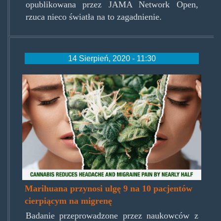
opublikowana przez JAMA Network Open,
rzuca nieco światła na to zagadnienie.
14 Sierpień, 2020 - 11:30
marijuana-
headache.jpg
Marihuana przynosi ulgę 9 na 10 pacjentów
cierpiącym na migrenę
Badanie przeprowadzone przez naukowców z