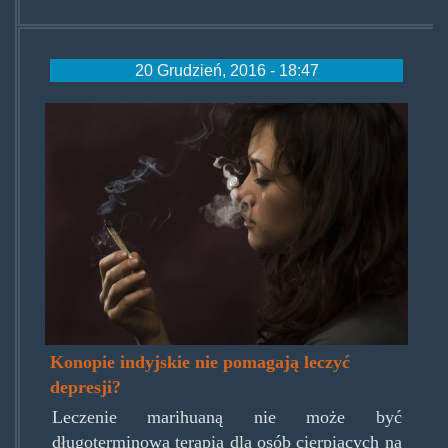
20 Grudzień, 2016 - 18:47
mjdepression.jpg
Konopie indyjskie nie pomagają leczyć
depresji?
Leczenie marihuaną nie może być
długoterminową terapią dla osób cierpiących na