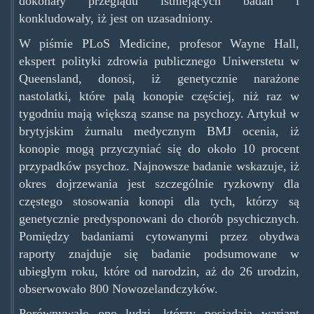
dokonały przeglądu istniejących badań i
konkludowały, iż jest on uzasadniony.
W piśmie PLoS Medicine, profesor Wayne Hall,
ekspert polityki zdrowia publicznego Uniwerstetu w
Queensland, donosi, iż genetycznie narażone
nastolatki, które palą konopie częściej, niż raz w
tygodniu mają większą szanse na psychozy. Artykuł w
brytyjskim żurnalu medycznym BMJ ocenia, iż
konopie mogą przyczyniać się do około 10 procent
przypadków psychoz. Najnowsze badanie wskazuje, iż
okres dojrzewania jest szczególnie ryzkowny dla
częstego stosowania konopi dla tych, którzy są
genetycznie predysponowani do chorób psychicznych.
Pomiędzy badaniami cytowanymi przez obydwa
raporty znajduje się badanie podsumowane w
ubiegłym roku, które od narodzin, aż do 26 urodzin,
obserwowało 800 Nowozelandczyków.
Porównywało ono ludzi, którzy posiadają wariant