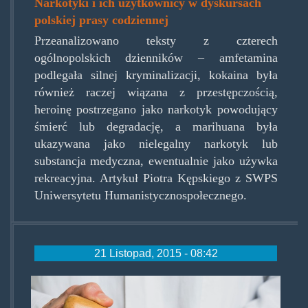
Narkotyki i ich użytkownicy w dyskursach
polskiej prasy codziennej
Przeanalizowano teksty z czterech
ogólnopolskich dzienników – amfetamina
podlegała silnej kryminalizacji, kokaina była
również raczej wiązana z przestępczością,
heroinę postrzegano jako narkotyk powodujący
śmierć lub degradację, a marihuana była
ukazywana jako nielegalny narkotyk lub
substancja medyczna, ewentualnie jako używka
rekreacyjna. Artykuł Piotra Kępskiego z SWPS
Uniwersytetu Humanistycznospołecznego.
21 Listopad, 2015 - 08:42
medmj.jpg