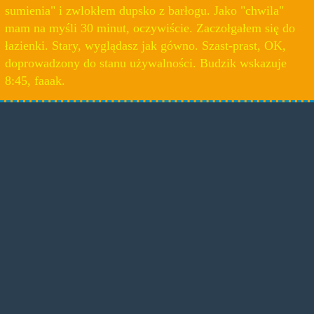
sumienia" i zwlokłem dupsko z barłogu. Jako "chwila"
mam na myśli 30 minut, oczywiście. Zaczołgałem się do
łazienki. Stary, wyglądasz jak gówno. Szast-prast, OK,
doprowadzony do stanu używalności. Budzik wskazuje
8:45, faaak.