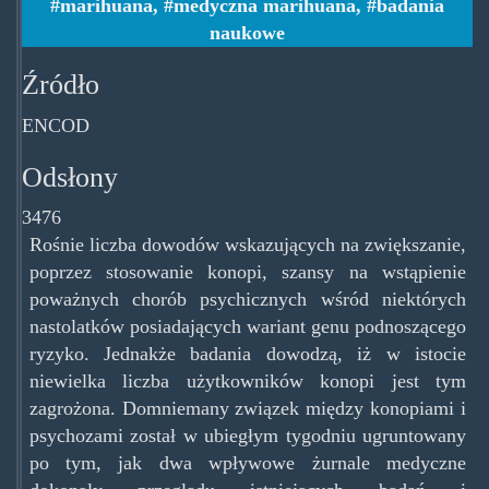
marihuana
,
medyczna marihuana
,
badania
naukowe
Źródło
ENCOD
Odsłony
3476
Rośnie liczba dowodów wskazujących na zwiększanie,
poprzez stosowanie konopi, szansy na wstąpienie
poważnych chorób psychicznych wśród niektórych
nastolatków posiadających wariant genu podnoszącego
ryzyko. Jednakże badania dowodzą, iż w istocie
niewielka liczba użytkowników konopi jest tym
zagrożona. Domniemany związek między konopiami i
psychozami został w ubiegłym tygodniu ugruntowany
po tym, jak dwa wpływowe żurnale medyczne