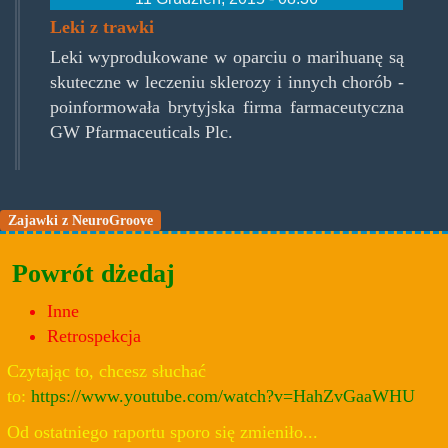
Leki z trawki
Leki wyprodukowane w oparciu o marihuanę są
skuteczne w leczeniu sklerozy i innych chorób -
poinformowała brytyjska firma farmaceutyczna
GW Pfarmaceuticals Plc.
Zajawki z NeuroGroove
Powrót dżedaj
Inne
Retrospekcja
Czytając to, chcesz słuchać
to:
https://www.youtube.com/watch?v=HahZvGaaWHU
Od ostatniego raportu sporo się zmieniło...