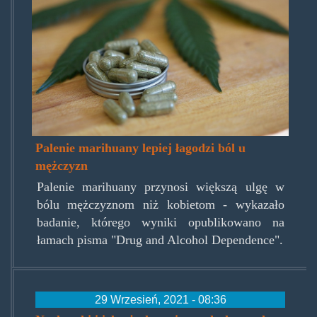
Palenie marihuany lepiej łagodzi ból u
mężczyzn
Palenie marihuany przynosi większą ulgę w
bólu mężczyznom niż kobietom - wykazało
badanie, którego wyniki opublikowano na
łamach pisma "Drug and Alcohol Dependence".
29 Wrzesień, 2021 - 08:36