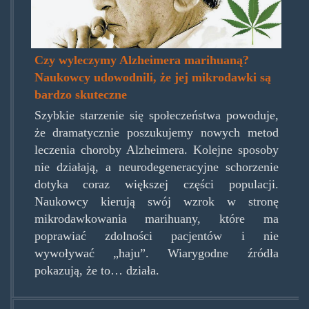
Czy wyleczymy Alzheimera marihuaną?
Naukowcy udowodnili, że jej mikrodawki są
bardzo skuteczne
Szybkie starzenie się społeczeństwa powoduje,
że dramatycznie poszukujemy nowych metod
leczenia choroby Alzheimera. Kolejne sposoby
nie działają, a neurodegeneracyjne schorzenie
dotyka coraz większej części populacji.
Naukowcy kierują swój wzrok w stronę
mikrodawkowania marihuany, które ma
poprawiać zdolności pacjentów i nie
wywoływać „haju”. Wiarygodne źródła
pokazują, że to… działa.