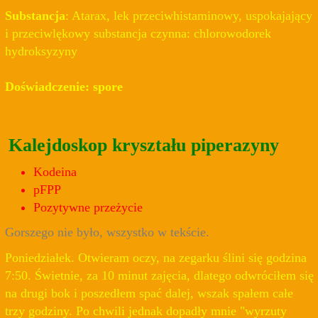
Substancja
: Atarax, lek przeciwhistaminowy, uspokajający
i przeciwlękowy substancja czynna: chlorowodorek
hydroksyzyny
Doświadczenie: spore
Kalejdoskop kryształu piperazyny
Kodeina
pFPP
Pozytywne przeżycie
Gorszego nie było, wszystko w tekście.
Poniedziałek. Otwieram oczy, na zegarku ślini się godzina
7:50. Świetnie, za 10 minut zajęcia, dlatego odwróciłem się
na drugi bok i poszedłem spać dalej, wszak spałem całe
trzy godziny. Po chwili jednak dopadły mnie "wyrzuty