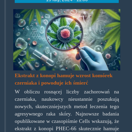
konopie-
leczenie-
czerniaka-
przelomowe-
badania-
600x343.jpg.jpg
Ekstrakt z konopi hamuje wzrost komórek
czerniaka i powoduje ich śmierć
W obliczu rosnącej liczby zachorowań na
czerniaka, naukowcy nieustannie poszukują
nowych, skuteczniejszych metod leczenia tego
agresywnego raka skóry. Najnowsze badania
opublikowane w czasopiśmie Cells wskazują, że
ekstrakt z konopi PHEC-66 skutecznie hamuje