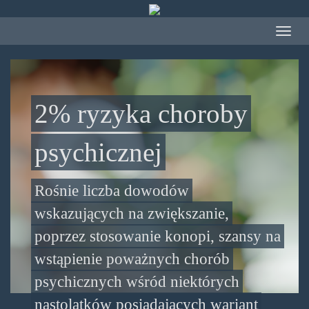
Przejdź
do
Toggle
treści
navigat
2% ryzyka choroby
psychicznej
Rośnie liczba dowodów
wskazujących na zwiększanie,
poprzez stosowanie konopi, szansy na
wstąpienie poważnych chorób
psychicznych wśród niektórych
nastolatków posiadających wariant