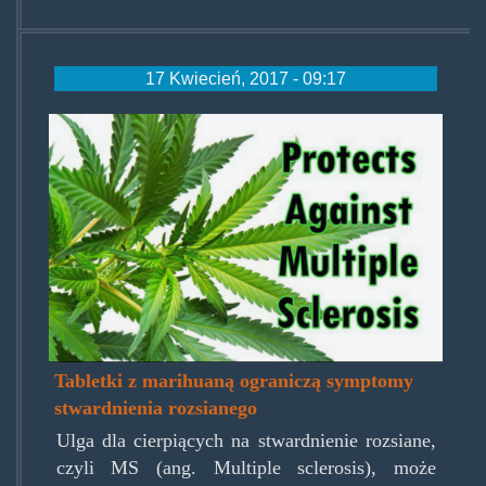
17 Kwiecień, 2017 - 09:17
pta-
ms_ad-
2.jpg
Tabletki z marihuaną ograniczą symptomy
stwardnienia rozsianego
Ulga dla cierpiących na stwardnienie rozsiane,
czyli MS (ang. Multiple sclerosis), może