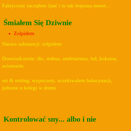
Faktycznie zacząłem ćpać i to tak hopsasa nawet...
Śmiałem Się Dziwnie
Zolpidem
Nazwa substancji: zolpidem
Doswiadczenie: thc, mdma, amfetamina, lsd, kokaina,
aviomarin
set & setting: wypoczety, oczekiwalem halucynacji,
jedzone u kolegi w domu
Kontrolować sny... albo i nie