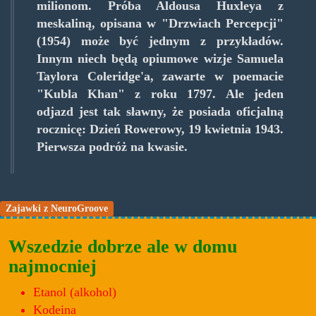
milionom. Próba Aldousa Huxleya z
meskaliną, opisana w "Drzwiach Percepcji"
(1954) może być jednym z przykładów.
Innym niech będą opiumowe wizje Samuela
Taylora Coleridge'a, zawarte w poemacie
"Kubla Khan" z roku 1797. Ale jeden
odjazd jest tak sławny, że posiada oficjalną
rocznicę: Dzień Rowerowy, 19 kwietnia 1943.
Pierwsza podróż na kwasie.
Zajawki z NeuroGroove
Wszedzie dobrze ale w domu
najmocniej
Etanol (alkohol)
Kodeina