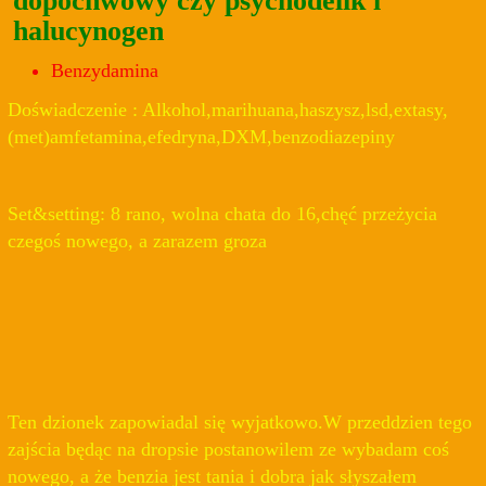
dopochwowy czy psychodelik i
halucynogen
Benzydamina
Doświadczenie : Alkohol,marihuana,haszysz,lsd,extasy,
(met)amfetamina,efedryna,DXM,benzodiazepiny
Set&setting: 8 rano, wolna chata do 16,chęć przeżycia
czegoś nowego, a zarazem groza
Ten dzionek zapowiadal się wyjatkowo.W przeddzien tego
zajścia będąc na dropsie postanowilem ze wybadam coś
nowego, a że benzia jest tania i dobra jak słyszałem