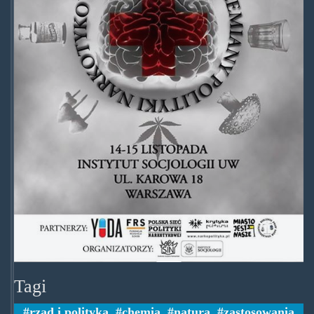
Tagi
rząd i polityka
,
chemia
,
natura
,
zastosowania