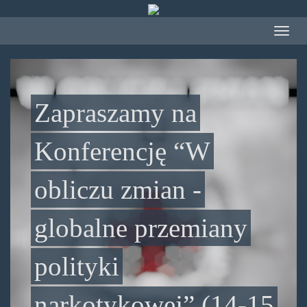
Przejdź
do
Toggle
treści
navigat
Zapraszamy na
Konferencję “W
obliczu zmian -
globalne przemiany
polityki
narkotykowej” (14-15