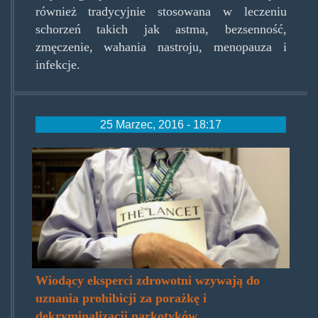
również tradycyjnie stosowana w leczeniu
schorzeń takich jak astma, bezsenność,
zmęczenie, wahania nastroju, menopauza i
infekcje.
25 Marzec, 2016 - 18:17
lancet.jpg
Wiodący eksperci zdrowotni wzywają do
uznania prohibicji za porażkę i
dekryminalizacji narkotyków