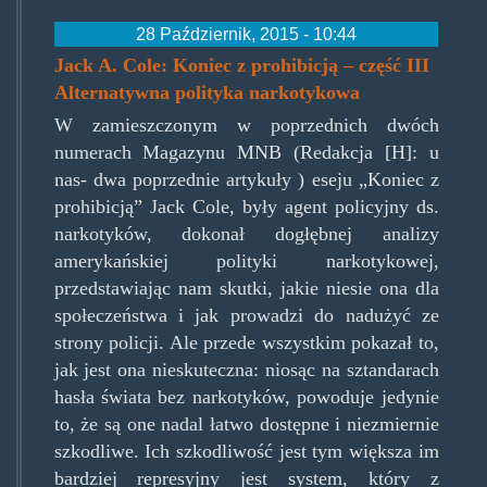
28 Październik, 2015 - 10:44
Jack A. Cole: Koniec z prohibicją – część III
Alternatywna polityka narkotykowa
W zamieszczonym w poprzednich dwóch
numerach Magazynu MNB (Redakcja [H]: u
nas- dwa poprzednie artykuły ) eseju „Koniec z
prohibicją” Jack Cole, były agent policyjny ds.
narkotyków, dokonał dogłębnej analizy
amerykańskiej polityki narkotykowej,
przedstawiając nam skutki, jakie niesie ona dla
społeczeństwa i jak prowadzi do nadużyć ze
strony policji. Ale przede wszystkim pokazał to,
jak jest ona nieskuteczna: niosąc na sztandarach
hasła świata bez narkotyków, powoduje jedynie
to, że są one nadal łatwo dostępne i niezmiernie
szkodliwe. Ich szkodliwość jest tym większa im
bardziej represyjny jest system, który z