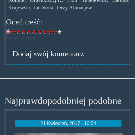
Krajewski, Jan Stola, Jerzy Afanasjew
Oceń treść:
Average:
9
(
2
votes)
Dodaj swój komentarz
Najprawdopodobniej podobne
21 Kwiecień, 2017 - 10:54