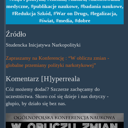
medyczne
,
publikacje naukowe
,
badania naukowe
,
Redukcja Szkód
,
War on Drugs
,
legalizacja
,
świat
,
media
,
dobre
Źródło
Studencka Inicjatywa Narkopolityki
Zapraszamy na Konferencję : “W obliczu zmian -
globalne przemiany polityki narkotykowej”
Komentarz [H]yperreala
Cóż możemy dodać? Szczerze zachęcamy do
uczestnictwa. Skoro coś się dzieje i nas dotyczy -
głupio, by działo się bez nas.
14-