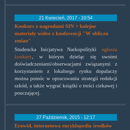
21 Kwiecień, 2017 - 10:54
Konkurs z nagrodami SIN + kolejne
materiały wideo z konferencji "W obliczu
zmian"
Studencka Inicjatywa Narkopolityki
ogłasza
konkurs
, w którym dzieląc się swoimi
doświadczeniami/obserwacjami związanymi z
korzystaniem z lokalnego rynku dopalaczy
można pomóc w opracowaniu strategii redukcji
szkód, a także wygrać książki o treści ciekawej i
pouczającej.
27 Październik, 2015 - 12:17
Erowid, internetowa encyklopedia środków