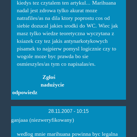
kiedys tez czytalem ten artykul... Marihuana
nadal jest zdrowa tylko akurat moze
natrafiles/as na dila ktory poprostu cos od
siebie dozucal jakies srodki do WC. Wiec jak
masz tylko wiedze teoretyczna wyczytana z
ksiazek czy tez jakis antynarkotykowych
pisamek to najpierw pomysl logicznie czy to
wogole moze byc prawda bo sie
osmieszyles/as tym co napisalas/es.
Zgłoś
nadużycie
odpowiedz
28.11.2007 - 10:15
ganjaaa (niezweryfikowany)
wedlog mnie marihuana powinna byc legalna