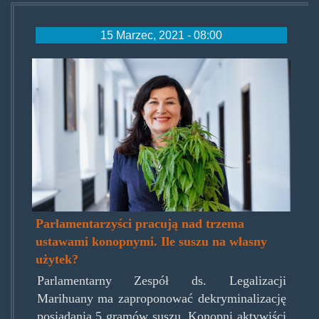
15 Marzec, 2021 - 08:00
beata-
maciejewska-
1024x609.jpg
Parlamentarzyści pracują nad trzema
ustawami konopnymi. Ile suszu na własny
użytek?
Parlamentarny Zespół ds. Legalizacji
Marihuany ma zaproponować dekryminalizację
posiadania 5 gramów suszu. Konopni aktywiści