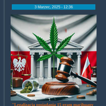
3 Marzec, 2025 - 12:36
depenalizacja-
marihuany-
w-
polsce.jpg
"Legalizacja posiadania 15 gram marihuany