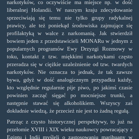
narkotyków, co oczywiście ma miejsce np. w dość
liberalnej Holandii. W naszym kraju zdecydowanie
sprzeciwiają się temu nie tylko grupy radykalnej
prawicy, ale też poniekąd środowiska zajmujące się
profilaktyką w walce z narkomanią. Jak stwierdził
bowiem jeden z przedstawicieli MONARu w jednym z
popularnych programów Ewy Drzyzgi Rozmowy w
toku, kontakt z tzw. miękkimi narkotykami często
przeradza się w ciężkie uzależnienie od tzw. twardych
narkotyków. Nie oznacza to jednak, że tak zawsze
bywa, gdyż w dość analogicznym przypadku każdy,
kto względnie regularnie pije piwo, po jakimś czasie
powinien zacząć sięgać po mocniejsze trunki, a
następnie stawać się alkoholikiem. Wszyscy zaś
dokładnie wiedzą, że przecież nie jest to żadną regułą.
Patrząc z czysto historycznej perspektywy, to już na
przełomie XVIII i XIX wieku naukowcy powracający z
Egiptu i Indii myśleli o zastosowaniu marihuany w