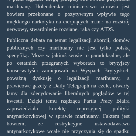
marihuanę. Holenderskie ministerstwo zdrowia jest
bowiem przekonane o pozytywnym wpływie tego
miękkiego narkotyku na cierpiących m.in.: na rozstrój
nerwowy, stwardnienie rozsiane, raka czy AIDS.
Publiczna debata na temat legalizacji aborcji, domów
publicznych czy marihuany nie jest tylko polską
specyfiką. Może w jakimś sensie to paradoksalne, ale
po ostatnich przegranych wyborach to brytyjscy
konserwatyści zainicjowali na Wyspach Brytyjskich
poważną dyskusję o legalizacji marihuany, a
prawicowe gazety z Daily Telegraph na czele, otwarły
łamy dla zdecydowanie liberalnych poglądów w tej
kwestii. Dzięki temu rządząca Partia Pracy Blaira
zapowiedziała korektę represyjnej polityki
antynarkotykowej w sprawie marihuany. Faktem jest
bowiem, że restrykcyjne ustawodawstwo
antynarkotykowe wcale nie przyczynia się do spadku