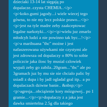
dzieciaki 13-14 lat sięgają po
dopalacze..czysta CHEMIA..</p>
<p>koko.gumi jagody...i wiele wiecej tego
gówna, to nie my lecz polskie prawo...</p>
<p>jest na tyle madre zeby zaakceptowac
legalne narkotyki...</p><p>wielu juz zmarlo
młodcyh ludzi a nie powinno tak byc...!</p>
<p>a marihuana "thc" możne i jest
nafaszerowana używkami nie czystymi ale
jest zdrowsza od dopalaczy o 80% to sobie
policzcie jaka ilosc by musial czlowiek
wypali zeby go zabila..20gram..."thc" ale po
3gramach juz by mu sie nie chcialo palic by
usiadl z dupa i by jadl ogladal gral itp.. a po
dopalaczach dziwne banie.. &nbsp;</p>
<p>agresja...obciążenie kory mózgowej.. po 1
gramie...</p><p>dopalaczy z a jaka jest
dawka smiertelna 2.5g dla takiego