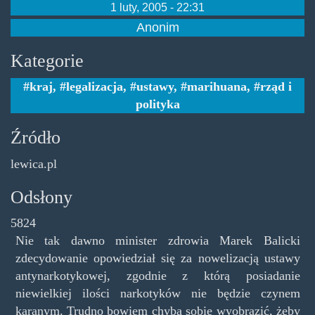
1 luty, 2005 - 22:31
Anonim
Kategorie
kraj
,
legalizacja
,
ustawy
,
marihuana
,
rząd i
polityka
Źródło
lewica.pl
Odsłony
5824
Nie tak dawno minister zdrowia Marek Balicki
zdecydowanie opowiedział się za nowelizacją ustawy
antynarkotykowej, zgodnie z którą posiadanie
niewielkiej ilości narkotyków nie będzie czynem
karanym. Trudno bowiem chyba sobie wyobrazić, żeby