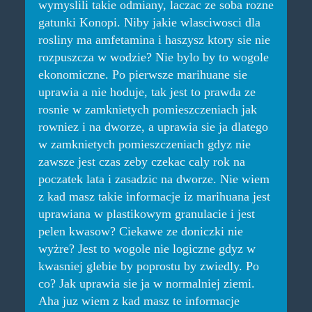
wymyslili takie odmiany, laczac ze soba rozne
gatunki Konopi. Niby jakie wlasciwosci dla
rosliny ma amfetamina i haszysz ktory sie nie
rozpuszcza w wodzie? Nie bylo by to wogole
ekonomiczne. Po pierwsze marihuane sie
uprawia a nie hoduje, tak jest to prawda ze
rosnie w zamknietych pomieszczeniach jak
rowniez i na dworze, a uprawia sie ja dlatego
w zamknietych pomieszczeniach gdyz nie
zawsze jest czas zeby czekac caly rok na
poczatek lata i zasadzic na dworze. Nie wiem
z kad masz takie informacje iz marihuana jest
uprawiana w plastikowym granulacie i jest
pelen kwasow? Ciekawe ze doniczki nie
wyżre? Jest to wogole nie logiczne gdyz w
kwasniej glebie by poprostu by zwiedly. Po
co? Jak uprawia sie ja w normalniej ziemi.
Aha juz wiem z kad masz te informacje