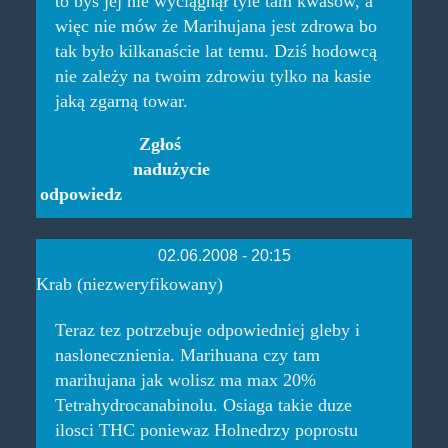
to byś jej nie wyciągnął tyle tam kwasów, a
więc nie mów że Marihujana jest zdrowa bo
tak było kilkanaście lat temu. Dziś hodowcą
nie zależy na twoim zdrowiu tylko na kasie
jaką zgarną towar.
Zgłoś
nadużycie
odpowiedz
02.06.2008 - 20:15
Krab (niezweryfikowany)
Teraz tez potrzebuje odpowiedniej gleby i
naslonecznienia. Marihuana czy tam
marihujana jak wolisz ma max 20%
Tetrahydrocanabinolu. Osiaga takie duze
ilosci THC poniewaz Holnedrzy poprostu