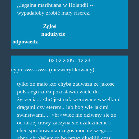
,,legalna marihuana w Holandii --
wypadałoby zrobić mały risercz.
Zgłoś
nadużycie
odpowiedz
02.02.2005 - 12:23
cypresssssssssss (niezweryfikowany)
tylko ze mało kto chyba zauwaza ze jakosc
polskiego zioła pozostawia wiele do
życzenia... <br>jest nafaszerowane wszelkimi
dragami czy eterem.. lub bóg wie jakimi
swiństwami.... <br>Wiec nie dziwmy sie ze
od takiej trawy zaczyna sie uzaleznienie i
chec sprobowania czegos mocniejszego....
<br> <br>Wiem to bo przez długiiiii czas