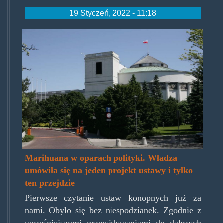
19 Styczeń, 2022 - 11:18
sejm.jpg
Marihuana w oparach polityki. Władza
umówiła się na jeden projekt ustawy i tylko
ten przejdzie
Pierwsze czytanie ustaw konopnych już za
nami. Obyło się bez niespodzianek. Zgodnie z
wcześniejszymi przewidywaniami do dalszych