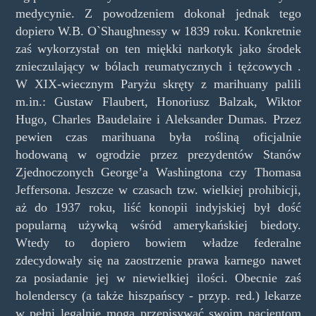
medycynie. Z powodzeniem dokonał jednak tego
dopiero W.B. O`Shaughnessy w 1839 roku. Konkretnie
zaś wykorzystał on ten miękki narkotyk jako środek
znieczulający w bólach reumatycznych i tężcowych .
W XIX-wiecznym Paryżu skręty z marihuany palili
m.in.: Gustaw Flaubert, Honoriusz Balzak, Wiktor
Hugo, Charles Baudelaire i Aleksander Dumas. Przez
pewien czas marihuana była rośliną oficjalnie
hodowaną w ogrodzie przez prezydentów Stanów
Zjednoczonych George’a Washingtona czy Thomasa
Jeffersona. Jeszcze w czasach tzw. wielkiej prohibicji,
aż do 1937 roku, liść konopii indyjskiej był dość
popularną używką wśród amerykańskiej biedoty.
Wtedy to dopiero bowiem władze federalne
zdecydowały się na zaostrzenie prawa karnego nawet
za posiadanie jej w niewielkiej ilości. Obecnie zaś
holenderscy (a także hiszpańscy - przyp. red.) lekarze
w pełni legalnie mogą przepisywać swoim pacjentom