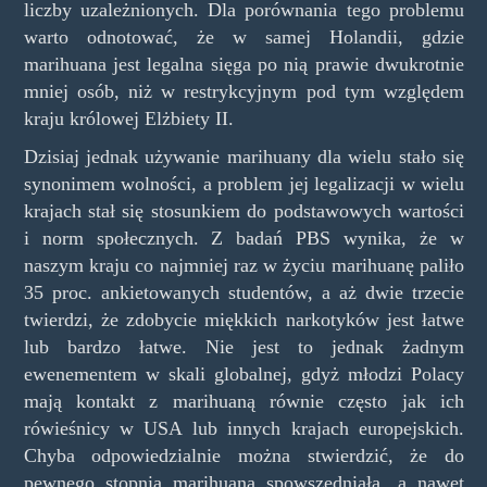
liczby uzależnionych. Dla porównania tego problemu
warto odnotować, że w samej Holandii, gdzie
marihuana jest legalna sięga po nią prawie dwukrotnie
mniej osób, niż w restrykcyjnym pod tym względem
kraju królowej Elżbiety II.
Dzisiaj jednak używanie marihuany dla wielu stało się
synonimem wolności, a problem jej legalizacji w wielu
krajach stał się stosunkiem do podstawowych wartości
i norm społecznych. Z badań PBS wynika, że w
naszym kraju co najmniej raz w życiu marihuanę paliło
35 proc. ankietowanych studentów, a aż dwie trzecie
twierdzi, że zdobycie miękkich narkotyków jest łatwe
lub bardzo łatwe. Nie jest to jednak żadnym
ewenementem w skali globalnej, gdyż młodzi Polacy
mają kontakt z marihuaną równie często jak ich
rówieśnicy w USA lub innych krajach europejskich.
Chyba odpowiedzialnie można stwierdzić, że do
pewnego stopnia marihuana spowszedniała, a nawet