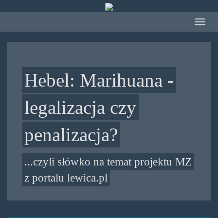
Przejdź
do
Toggle
treści
navigat
Hebel: Marihuana -
legalizacja czy
penalizacja?
...czyli słówko na temat projektu MZ
z portalu lewica.pl