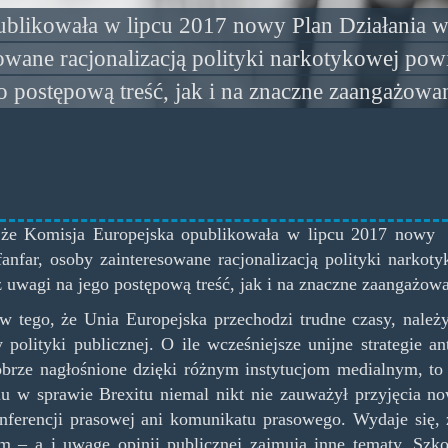
ublikowała w lipcu 2017 nowy Plan Działania
sowane racjonalizacją polityki narkotykowej po
go postępową treść, jak i na znaczne zaangażow
że Komisja Europejska opublikowała w lipcu 2017 nowy
fanfar, osoby zainteresowane racjonalizacją polityki narko
 uwagi na jego postępową treść, jak i na znaczne zaangażow
 tego, że Unia Europejska przechodzi trudne czasy, należ
y polityki publicznej. O ile wcześniejsze unijne strategie
obrze nagłośnione dzięki różnym instytucjom medialnym, to
u w sprawie Brexitu niemal nikt nie zauważył przyjęcia n
nferencji prasowej ani komunikatu prasowego. Wydaje się, 
em – a i uwagę opinii publicznej zajmują inne tematy. Sz