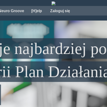
Neuro Groove
[H]elp
Zaloguj się
e najbardziej p
rii Plan Działan