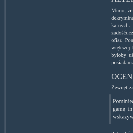
Mimo, że 
dekrymina
karnych.
zadośćucz
ofiar. Po
większej 
byłoby u
posiadani
OCEN
Zewnętrzn
Pominięc
gamę int
wskazyw