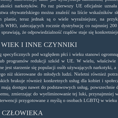
 jakości narkotyków. Po raz pierwszy UE oficjalnie uzna
stwa obywatelskiego można znaleźć na liście wskaźników s
m planie, teraz jednak są o wiele wyraźniejsze, na przy
h WHO, zalecających rocznie dystrybucję co najmniej 200 
 sprawiają, że odpowiedzialność rządów staje się konkretniej
 WIEK I INNE CZYNNIKI
g specyficznych pod względem płci i wieku stanowi ogromn
 lub programów redukcji szkód w UE. W wielu, właściwie 
e jest starzenie się populacji osób używających narkotyki, a
go niż skierowane do młodych ludzi. Nieletni również potrz
kich brakuje również konkretnych usług dla kobiet i społe
e mają dostępu nawet do podstawowych usług, powszechnie do
lemu, zmierzając do wyeliminowanie tej luki, przynajmniej w 
terwencji przygotowane z myślą o osobach LGBTQ w wieku ,
 CZŁOWIEKA