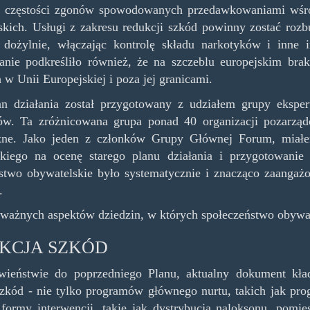
i częstości zgonów spowodowanych przedawkowaniami wśró
kich. Usługi z zakresu redukcji szkód powinny zostać roz
 dożylnie, włączając kontrolę składu narkotyków i inne 
nie podkreśliło również, że na szczeblu europejskim brak
 w Unii Europejskiej i poza jej granicami.
n działania został przygotowany z udziałem grupy ekspe
w. Ta zróżnicowana grupa ponad 40 organizacji pozarządo
czne. Jako jeden z członków Grupy Głównej Forum, miał
skiego na ocenę starego planu działania i przygotowanie
stwo obywatelskie było systematycznie i znacząco zaanga
.
 ważnych aspektów dziedzin, w których społeczeństwo obyw
KCJA SZKÓD
wieństwie do poprzedniego Planu, aktualny dokument kła
szkód - nie tylko programów głównego nurtu, takich jak pro
formy interwencji, takie jak dystrybucja naloksonu, pomi