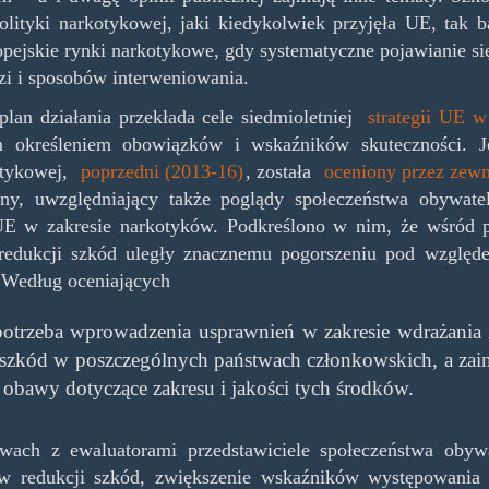
olityki narkotykowej, jaki kiedykolwiek przyjęła UE, tak b
opejskie rynki narkotykowe, gdy systematyczne pojawianie
i i sposobów interweniowania.
 plan działania przekłada cele siedmioletniej
strategii UE w
 określeniem obowiązków i wskaźników skuteczności. Jest
otykowej,
poprzedni (2013-16)
, została
oceniony przez zew
jny, uwzględniający także poglądy społeczeństwa obywate
UE w zakresie narkotyków. Podkreślono w nim, że wśród pię
 redukcji szkód uległy znacznemu pogorszeniu pod względ
.Według oceniających
 potrzeba wprowadzenia usprawnień w zakresie wdrażania
 szkód w poszczególnych państwach członkowskich, a zai
 obawy dotyczące zakresu i jakości tych środków.
ach z ewaluatorami przedstawiciele społeczeństwa obywa
w redukcji szkód, zwiększenie wskaźników występowania 