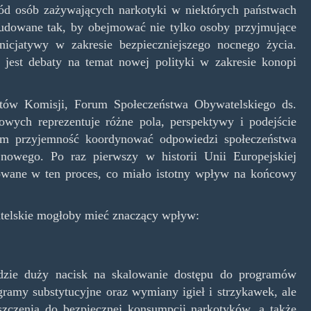
d osób zażywających narkotyki w niektórych państwach
budowane tak, by obejmować nie tylko osoby przyjmujące
inicjatywy w zakresie bezpieczniejszego nocnego życia.
 jest debaty na temat nowej polityki w zakresie konopi
rtów Komisji, Forum Społeczeństwa Obywatelskiego ds.
wych reprezentuje różne pola, perspektywy i podejście
em przyjemność koordynować odpowiedzi społeczeństwa
 nowego. Po raz pierwszy w historii Unii Europejskiej
żowane w ten proces, co miało istotny wpływ na końcowy
atelskie mogłoby mieć znaczący wpływ:
dzie duży nacisk na skalowanie dostępu do programów
gramy substytucyjne oraz wymiany igieł i strzykawek, ale
eszczenia do bezpiecznej konsumpcji narkotyków, a także