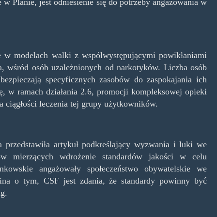
w Planie, jest odniesienie się do potrzeby angażowania w
e w modelach walki z współwystępującymi powikłaniami
za, wśród osób uzależnionych od narkotyków. Liczba osób
abezpieczają specyficznych zasobów do zaspokajania ich
, w ramach działania 2.6, promocji kompleksowej opieki
 ciągłości leczenia tej grupy użytkowników.
a przedstawiła artykuł podkreślający wyzwania i luki we
ków mierzących wdrożenie standardów jakości w celu
onkowskie angażowały społeczeństwo obywatelskie we
na o tym, CSF jest zdania, że standardy powinny być
g.