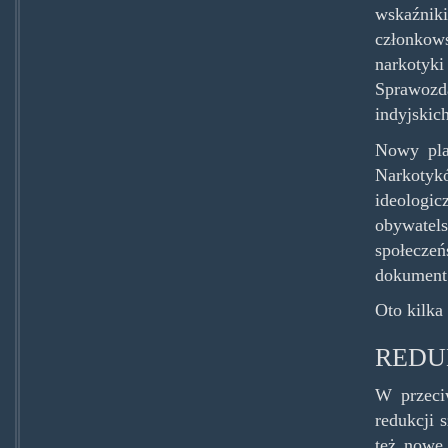
wskaźnik
członkows
narkotyki
Sprawozda
indyjskich
Nowy pla
Narkotykó
ideologi
obywatel
społeczeń
dokument
Oto kilka
REDU
W przeci
redukcji 
też nowe 