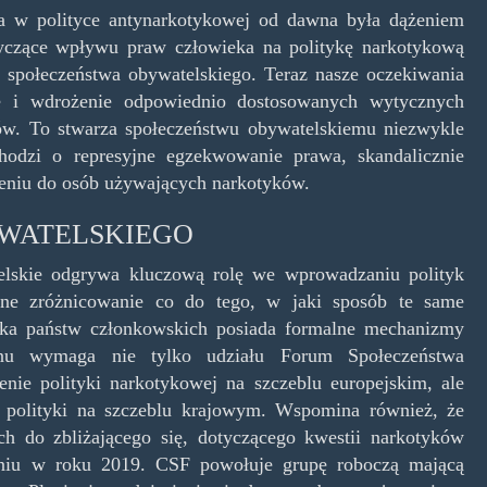
a w polityce antynarkotykowej od dawna była dążeniem
yczące wpływu praw człowieka na politykę narkotykową
społeczeństwa obywatelskiego. Teraz nasze oczekiwania
ie i wdrożenie odpowiednio dostosowanych wytycznych
ów. To stwarza społeczeństwu obywatelskiemu niezwykle
chodzi o represyjne egzekwowanie prawa, skandalicznie
ieniu do osób używających narkotyków.
WATELSKIEGO
elskie odgrywa kluczową rolę we wprowadzaniu polityk
czne zróżnicowanie co do tego, w jaki sposób te same
kilka państw członkowskich posiada formalne mechanizmy
anu wymaga nie tylko udziału Forum Społeczeństwa
ie polityki narkotykowej na szczeblu europejskim, ale
e polityki na szczeblu krajowym. Wspomina również, że
h do zbliżającego się, dotyczącego kwestii narkotyków
niu w roku 2019. CSF powołuje grupę roboczą mającą