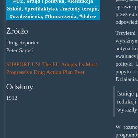
UE
,
rząd i polityka
,
Redukcja
sprawie p
Szkód
,
profilaktyka
,
metody terapii
,
przez eur
uzależnienia
,
tłumaczenia
,
dobre
odpowiedz
Źródło
Trzyletni
wyraźnym
Drug Reporter
antynark
Peter Sarosi
ewaluacy
polityki 
SUPPORT US! The EU Adopts Its Most
popytu i
Progressive Drug Action Plan Ever
Działania
Odsłony
Istnieje
1912
redukcji
wyraziły
W rozmow
programó