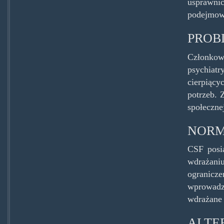
usprawnić
podejmow
PROB
Członkow
psychiatr
cierpiący
potrzeb. 
społeczne
NORM
CSF posia
wdrażani
ogranicz
wprowadz
wdrażane 
ALTE