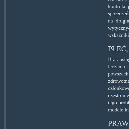
kontrola
społeczeń
na drugi
wytycznyc
wskaźniki
PŁEĆ,
Brak usłu
leczenia
powszechn
zdrowotne
członkows
często ni
tego prob
modele in
PRAW