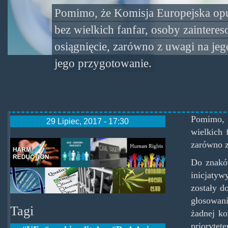
Pomimo, że Komisja Europejska op
bez wielkich fanfar, osoby zaintere
osiągnięcie, zarówno z uwagi na je
jego przygotowanie.
Pomimo, 
29 Lipiec, 2017 - 17:30
wielkich 
eu_ap.jpg
zarówno z
Do znaków
inicjatyw
zostały d
głosowani
Tagi
żadnej ko
priorytet