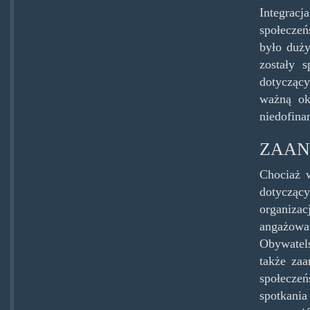
Integrac
społecze
było duż
zostały 
dotyczący
ważną oka
niedofina
ZAAN
Chociaż 
dotycząc
organizac
angażowa
Obywatels
także za
społeczeń
spotkani