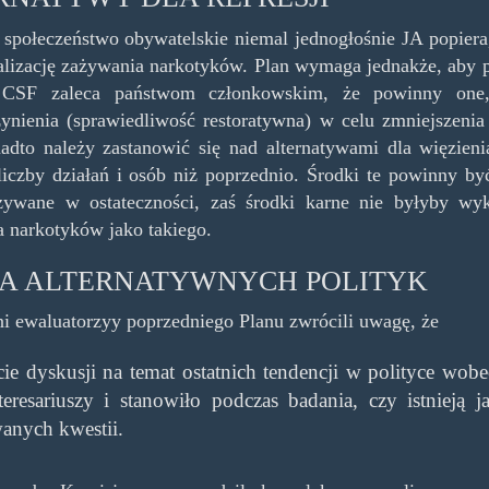
społeczeństwo obywatelskie niemal jednogłośnie JA popiera,
lizację zażywania narkotyków. Plan wymaga jednakże, aby 
 CSF zaleca państwom członkowskim, że powinny one
ynienia (sprawiedliwość restoratywna) w celu zmniejszeni
nadto należy zastanowić się nad alternatywami dla więzienia
liczby działań i osób niż poprzednio. Środki te powinny by
żywane w ostateczności, zaś środki karne nie byłyby wy
a narkotyków jako takiego.
A ALTERNATYWNYCH POLITYK
i ewaluatorzyy poprzedniego Planu zwrócili uwagę, że
ie dyskusji na temat ostatnich tendencji w polityce wob
eresariuszy i stanowiło podczas badania, czy istnieją ja
anych kwestii.