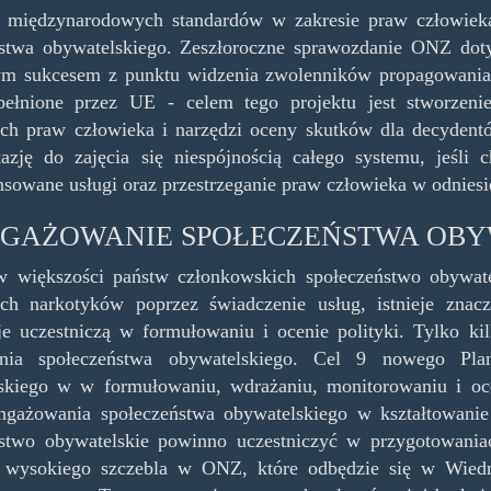
ja międzynarodowych standardów w zakresie praw człowiek
ństwa obywatelskiego. Zeszłoroczne sprawozdanie ONZ dot
ym sukcesem z punktu widzenia zwolenników propagowania 
spełnione przez UE - celem tego projektu jest stworzen
ch praw człowieka i narzędzi oceny skutków dla decydent
zję do zajęcia się niespójnością całego systemu, jeśli 
nsowane usługi oraz przestrzeganie praw człowieka w odnies
GAŻOWANIE SPOŁECZEŃSTWA OBY
w większości państw członkowskich społeczeństwo obywat
ych narkotyków poprzez świadczenie usług, istnieje zna
je uczestniczą w formułowaniu i ocenie polityki. Tylko 
nia społeczeństwa obywatelskiego. Cel 9 nowego Pl
kiego w w formułowaniu, wdrażaniu, monitorowaniu i ocen
angażowania społeczeństwa obywatelskiego w kształtowani
stwo obywatelskie powinno uczestniczyć w przygotowaniac
a wysokiego szczebla w ONZ, które odbędzie się w Wied