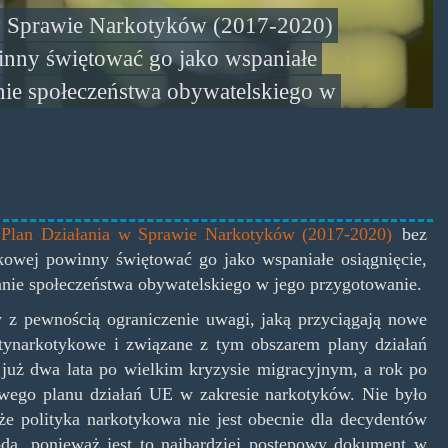
 w Sprawie Narkotyków (2017-2020)
winny świętować go jako wspaniałe
anie społeczeństwa obywatelskiego w
Plan Działania w Sprawie Narkotyków (2017-2020)
bez
tykowej powinny świętować go jako wspaniałe osiągnięcie,
anie społeczeństwa obywatelskiego w jego przygotowanie.
y z pewnością ograniczenie uwagi, jaką przyciągają nowe
 antynarkotykowe i związane z tym obszarem plany działań
 już dwa lata po wielkim kryzysie migracyjnym, a rok po
owego planu działań UE w zakresie narkotyków. Nie było
że polityka narkotykowa nie jest obecnie dla decydentów
koda, ponieważ jest to najbardziej postępowy dokument w