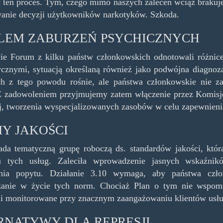
 ten proces. Tym, czego mimo naszych zaleceń wciąż brakuje 
anie decyzji użytkowników narkotyków. Szkoda.
LEM ZABURZEŃ PSYCHICZNYCH
ie Forum z kilku państw członkowskich odnotowali różnic
ycznymi, sytuacją określaną również jako podwójna diagno
ch z tego powodu rośnie, ale państwa członkowskie nie z
Z zadowoleniem przyjmujemy zatem włączenie przez Komisję
j, tworzenia wyspecjalizowanych zasobów w celu zapewnienia
Y JAKOŚCI
da tematyczną grupę roboczą ds. standardów jakości, któr
u tych usług. Zaleciła wprowadzenie jasnych wskaźni
enia popytu. Działanie 3.10 wymaga, aby państwa czł
anie w życie tych norm. Chociaż Plan o tym nie wspomi
i monitorowane przy znacznym zaangażowaniu klientów usłu
RNATYWY DLA REPRESJI