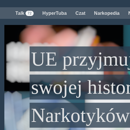
Przejdź
do
Talk
HyperTuba
Czat
Narkopedia
72
treści
UE przyjmuj
swojej histo
Narkotyków