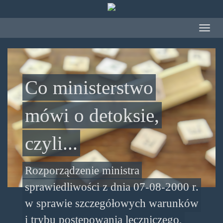
Przejdź do treści
Toggle
navigat
Co ministerstwo
mówi o detoksie,
czyli...
Rozporządzenie ministra
sprawiedliwości z dnia 07-08-2000 r.
w sprawie szczegółowych warunków
i trybu postępowania leczniczego,