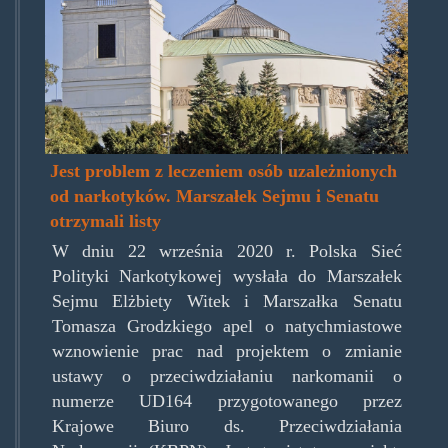
Jest problem z leczeniem osób uzależnionych
od narkotyków. Marszałek Sejmu i Senatu
otrzymali listy
W dniu 22 września 2020 r. Polska Sieć
Polityki Narkotykowej wysłała do Marszałek
Sejmu Elżbiety Witek i Marszałka Senatu
Tomasza Grodzkiego apel o natychmiastowe
wznowienie prac nad projektem o zmianie
ustawy o przeciwdziałaniu narkomanii o
numerze UD164 przygotowanego przez
Krajowe Biuro ds. Przeciwdziałania