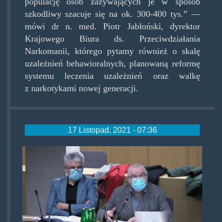
populację osób zażywających je w sposób
szkodliwy szacuje się na ok. 300-400 tys.” —
mówi dr n. med. Piotr Jabłoński, dyrektor
Krajowego Biura ds. Przeciwdziałania
Narkomanii, którego pytamy również o skalę
uzależnień behawioralnych, planowaną reformę
systemu leczenia uzależnień oraz walkę
z narkotykami nowej generacji.
17 Listopad, 2021 - 07:36
brzozkaiktostam.jpg