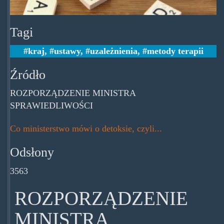
Tagi
kraj
,
ustawy
,
uzależnienia
,
metody terapii
Źródło
ROZPORZĄDZENIE MINISTRA
SPRAWIEDLIWOŚCI
Co ministerstwo mówi o detoksie, czyli...
Odsłony
3563
ROZPORZĄDZENIE
MINISTRA