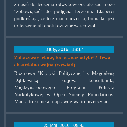
zmusić do leczenia odwykowego, ale sąd może
"zobowiązać" do podjęcia leczenia. Eksperci
podkreślają, że to zmiana pozorna, bo nadal jest
to leczenie alkoholików wbrew ich woli.
3 luty, 2016 - 18:17
Zakazywać leków, bo to „narkotyki”? Trwa
absurdalna wojna (wywiad)
Rozmowa "Krytyki Politycznej" z Magdaleną
Dąbkowską - krajową konsultantką
Międzynarodowego Programu Polityki
Narkotykowej w Open Society Foundations.
Mądra to kobieta, naprawdę warto przeczytać.
25 Maj, 2016 - 08:43