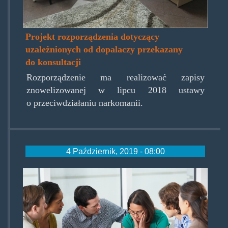
Projekt rozporządzenia dotyczący
uzależnionych od dopalaczy przekazany
do konsultacji
Rozporządzenie ma realizować zapisy
znowelizowanej w lipcu 2018 ustawy
o przeciwdziałaniu narkomanii.
4 Październik, 2019 - 08:00
miriam_infoblog_247recoveryh
therapy-for-addiction_2015061