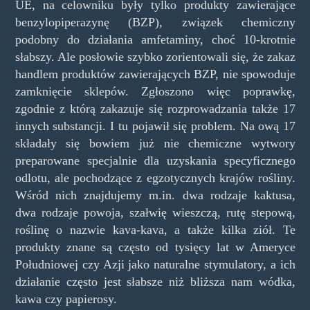
UE, na celowniku były tylko produkty zawierające
benzylopiperazynę (BZP), związek chemiczny
podobny do działania amfetaminy, choć 10-krotnie
słabszy. Ale posłowie szybko zorientowali się, że zakaz
handlem produktów zawierających BZP, nie spowoduje
zamknięcie sklepów. Zgłoszono więc poprawkę,
zgodnie z którą zakazuje się rozprowadzania także 17
innych substancji. I tu pojawił się problem. Na ową 17
składały się bowiem już nie chemiczne wytwory
preparowane specjalnie dla uzyskania specyficznego
odlotu, ale pochodzące z egzotycznych krajów rośliny.
Wśród nich znajdujemy m.in. dwa rodzaje kaktusa,
dwa rodzaje powoja, szałwię wieszczą, rutę stepową,
roślinę o nazwie kava-kava, a także kilka ziół. Te
produkty znane są często od tysięcy lat w Ameryce
Południowej czy Azji jako naturalne stymulatory, a ich
działanie często jest słabsze niż bliższa nam wódka,
kawa czy papierosy.