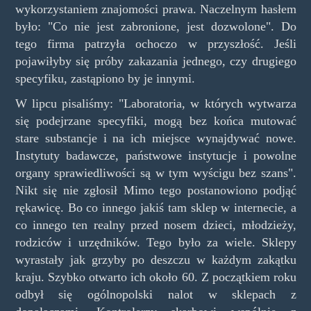
wykorzystaniem znajomości prawa. Naczelnym hasłem
było: "Co nie jest zabronione, jest dozwolone". Do
tego firma patrzyła ochoczo w przyszłość. Jeśli
pojawiłyby się próby zakazania jednego, czy drugiego
specyfiku, zastąpiono by je innymi.
W lipcu pisaliśmy: "Laboratoria, w których wytwarza
się podejrzane specyfiki, mogą bez końca mutować
stare substancje i na ich miejsce wynajdywać nowe.
Instytuty badawcze, państwowe instytucje i powolne
organy sprawiedliwości są w tym wyścigu bez szans".
Nikt się nie zgłosił Mimo tego postanowiono podjąć
rękawicę. Bo co innego jakiś tam sklep w internecie, a
co innego ten realny przed nosem dzieci, młodzieży,
rodziców i urzędników. Tego było za wiele. Sklepy
wyrastały jak grzyby po deszczu w każdym zakątku
kraju. Szybko otwarto ich około 60. Z początkiem roku
odbył się ogólnopolski nalot w sklepach z