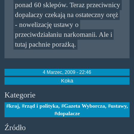
ponad 60 sklepów. Teraz przeciwnicy
dopalaczy czekają na ostateczny oręż
- nowelizację ustawy o
przeciwdziałaniu narkomanii. Ale i
tutaj pachnie porażką.
4 Marzec, 2009 - 22:46
Koka
Kategorie
kraj
,
rząd i polityka
,
Gazeta Wyborcza
,
ustawy
,
dopalacze
Źródło