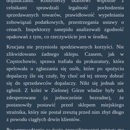
dopalaczami. Kontrolerzy skarbowi wspólnie z
celnikami sprawdzali legalność pochodzenia
sprzedawanych towarów, prawidłowość wypełniania
zobowiązań podatkowych, przestrzegania ustawy o
cenach. Inspektorzy sanepidu analizowali zgodność
opakowań z tym, co rzeczywiście jest w środku.
Krucjata nie przyniosła spodziewanych korzyści. Nie
zlikwidowano żadnego sklepu. Czasem, jak w
Częstochowie, sprawa trafiała do prokuratury, która
apelowała o zgłaszania się osób, które po spożyciu
dopalaczy źle się czuły, by choć od tej strony dobrać
się do sprzedawców dopalaczy. Nikt się jednak nie
zgłosił. Z kolei w Zielonej Górze władze były tak
zdesperowane (a jednocześnie bezradne), że
postanowiły postawić przed sklepem miejskiego
strażnika, który nie postał zresztą przed nim zbyt długo
z powodu ciągłych drwin klientów.
Po wprowadzeniu w życie znowelizowanej ustawy ma