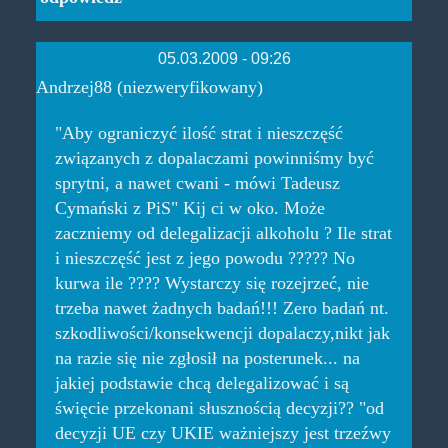
05.03.2009 - 09:26
Andrzej88 (niezweryfikowany)
"Aby ograniczyć ilość strat i nieszczęść
związanych z dopalaczami powinniśmy być
sprytni, a nawet cwani - mówi Tadeusz
Cymański z PiS" Kij ci w oko. Może
zaczniemy od delegalizacji alkoholu ? Ile strat
i nieszczęść jest z jego powodu ????? No
kurwa ile ???? Wystarczy się rozejrzeć, nie
trzeba nawet żadnych badań!!! Zero badań nt.
szkodliwości/konsekwencji dopalaczy,nikt jak
na razie się nie zgłosił na posterunek... na
jakiej podstawie chcą delegalizować i są
święcie przekonani słusznością decyzji?? "od
decyzji UE czy UKIE ważniejszy jest trzeźwy