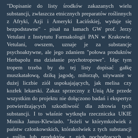
"Dopisanie do listy środków zakazanych wielu
substancji, zwłaszcza etnicznych preparatów roślinnych
z Afryki, Azji i Ameryki Łacińskiej, wydaje się
bezpodstawne" - pisał na łamach GW prof. Jerzy
Vetulani z Instytutu Farmakologii PAN w Krakowie.
Vetulani, owszem, uznaje je za substancje
psychoaktywne, ale jego zdaniem "połowa produktów
Herbapolu ma działanie psychotropowe". Idąc tym
tropem trzeba by do tej listy dopisać gałkę
muszkatałową, dziką jagodę, miłorząb, używanie w
dużej liczbie ziół uspokajających, jak melisa czy
kozłek lekarski. Zakaz sprzeczny z Unią Ale przede
wszystkim do projektu nie dołączono badań i ekspertyz
potwierdzających szkodliwość dla zdrowia tych
substancji. I to właśnie wytknęła rzeczniczka UKIE
Monika Janus-Klewiado. "Jeżeli w którymkolwiek z
państw członkowskich, którakolwiek z tych substancji
- roślin lub produktów z nich pochodzących, są