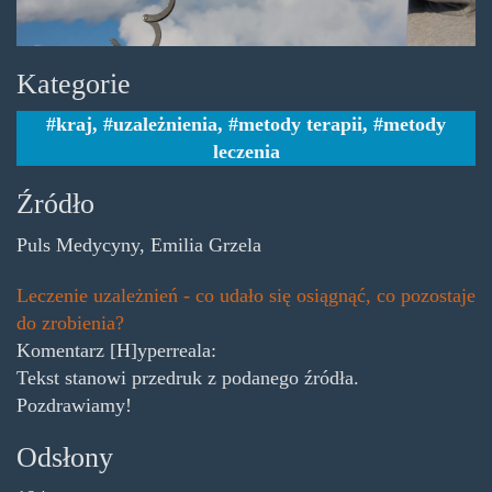
Kategorie
kraj
,
uzależnienia
,
metody terapii
,
metody
leczenia
Źródło
Puls Medycyny, Emilia Grzela
Leczenie uzależnień - co udało się osiągnąć, co pozostaje
do zrobienia?
Komentarz [H]yperreala:
Tekst stanowi przedruk z podanego źródła.
Pozdrawiamy!
Odsłony