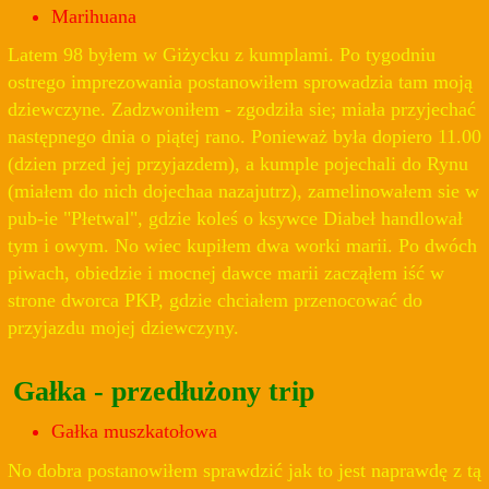
Marihuana
Latem 98 byłem w Giżycku z kumplami. Po tygodniu
ostrego imprezowania postanowiłem sprowadzia tam moją
dziewczyne. Zadzwoniłem - zgodziła sie; miała przyjechać
następnego dnia o piątej rano. Ponieważ była dopiero 11.00
(dzien przed jej przyjazdem), a kumple pojechali do Rynu
(miałem do nich dojechaa nazajutrz), zamelinowałem sie w
pub-ie "Płetwal", gdzie koleś o ksywce Diabeł handlował
tym i owym. No wiec kupiłem dwa worki marii. Po dwóch
piwach, obiedzie i mocnej dawce marii zacząłem iść w
strone dworca PKP, gdzie chciałem przenocować do
przyjazdu mojej dziewczyny.
Gałka - przedłużony trip
Gałka muszkatołowa
No dobra postanowiłem sprawdzić jak to jest naprawdę z tą