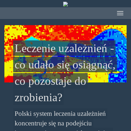
Przejdź
do
Toggle
treści
navigat
Leczenie uzależnień -
co udało się osiągnąć,
co pozostaje do
zrobienia?
Polski system leczenia uzależnień
koncentruje się na podejściu