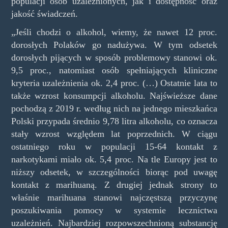
populacji osób uzależnionych, jak i dostępność oraz
jakość świadczeń.
„Jeśli chodzi o alkohol, wiemy, że nawet 12 proc.
dorosłych Polaków go nadużywa. W tym odsetek
dorosłych pijących w sposób problemowy stanowi ok.
9,5 proc., natomiast osób spełniających kliniczne
kryteria uzależnienia ok. 2,4 proc. (…) Ostatnie lata to
także wzrost konsumpcji alkoholu. Najświeższe dane
pochodzą z 2019 r. według nich na jednego mieszkańca
Polski przypada średnio 9,78 litra alkoholu, co oznacza
stały wzrost względem lat poprzednich. W ciągu
ostatniego roku w populacji 15-64 kontakt z
narkotykami miało ok. 5,4 proc. Na tle Europy jest to
niższy odsetek, w szczególności biorąc pod uwagę
kontakt z marihuaną. Z drugiej jednak strony to
właśnie marihuana stanowi najczęstszą przyczynę
poszukiwania pomocy w systemie lecznictwa
uzależnień. Najbardziej rozpowszechnioną substancję