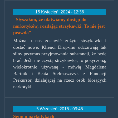
15 Kwiecień, 2024 - 12:36
"Słyszałam, że ułatwiamy dostęp do
narkotyków, rozdając strzykawki. To nie jest
prawda"
Można u nas zostawić zużyte strzykawki i
dostać nowe. Klienci Drop-inu odczuwają tak
silny przymus przyjmowania substancji, że będą
brać. Jeśli nie czystą strzykawką, to pożyczoną,
wielokrotnie używaną - mówią Magdalena
Bartnik i Beata Stelmaszczyk z Fundacji
Prekursor, działającej na rzecz osób biorących
narkotyki.
5 Wrzesień, 2015 - 09:45
Sejm o narkotykach