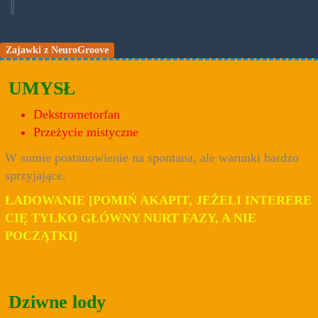
Zajawki z NeuroGroove
UMYSŁ
Dekstrometorfan
Przeżycie mistyczne
W sumie postanowienie na spontana, ale warunki bardzo
sprzyjające.
ŁADOWANIE [POMIŃ AKAPIT, JEŻELI INTERERE
CIĘ TYLKO GŁÓWNY NURT FAZY, A NIE
POCZĄTKI]
Dziwne lody