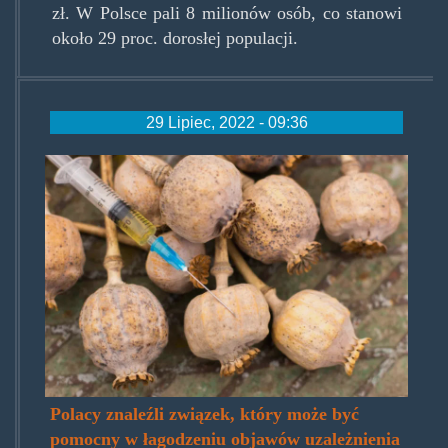
zł. W Polsce pali 8 milionów osób, co stanowi
około 29 proc. dorosłej populacji.
29 Lipiec, 2022 - 09:36
morfina_0-
768x512.jpg
Polacy znaleźli związek, który może być
pomocny w łagodzeniu objawów uzależnienia