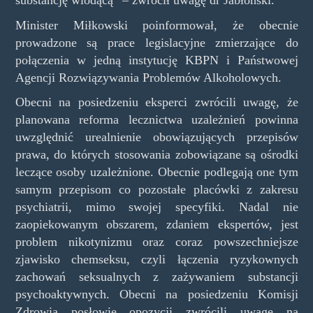
substancję wiodącą” – zwrócił uwagę dr Jabłoński.
Minister Miłkowski poinformował, że obecnie
prowadzone są prace legislacyjne zmierzające do
połączenia w jedną instytucję KBPN i Państwowej
Agencji Rozwiązywania Problemów Alkoholowych.
Obecni na posiedzeniu eksperci zwrócili uwagę, że
planowana reforma lecznictwa uzależnień powinna
uwzględnić urealnienie obowiązujących przepisów
prawa, do których stosowania zobowiązane są ośrodki
leczące osoby uzależnione. Obecnie podlegają one tym
samym przepisom co pozostałe placówki z zakresu
psychiatrii, mimo swojej specyfiki. Nadal nie
zaopiekowanym obszarem, zdaniem ekspertów, jest
problem nikotynizmu oraz coraz powszechniejsze
zjawisko chemseksu, czyli łączenia ryzykownych
zachowań seksualnych z zażywaniem substancji
psychoaktywnych. Obecni na posiedzeniu Komisji
Zdrowia posłowie opozycji zwrócili uwagę na