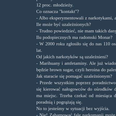
12 proc. młodzieży.
Co oznacza "kontakt"?
- Albo eksperymentowali z narkotykami, a
Ile może być uzależnionych?
- Trudno powiedzieć, nie mam takich dan
Ilu podopiecznych ma radomski Monar?
- W 2000 roku zgłosiło się do nas 110 
lat.
Od jakich narkotyków są uzależnieni?
- Marihuany i amfetaminy. Ale już wiado
będzie brown sugar, czyli heroina do pale
Jak staracie się pomagać uzależnionym?
- Przede wszystkim poprzez poradnictw
się kierować nałogowców do ośrodków d
ma miejsc. Trzeba czekać od miesiąca 
poradnią i pogrążają się.
No to jesteśmy w sytuacji bez wyjścia.
- Nie! Zahamować falę narkomanii może 