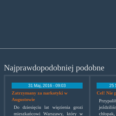
Najprawdopodobniej podobne
31 Maj, 2016 - 09:03
25 
Zatrzymany za narkotyki w
Cel! Nie 
Augustowie
Przypal
Do dziesięciu lat więzienia grozi
jeździl
mieszkańcowi Warszawy, który w
chłopak