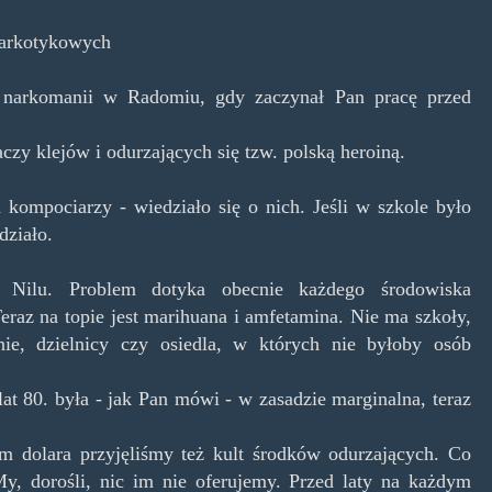
narkotykowych
 narkomanii w Radomiu, gdy zaczynał Pan pracę przed
aczy klejów i odurzających się tzw. polską heroiną.
 kompociarzy - wiedziało się o nich. Jeśli w szkole było
działo.
Nilu. Problem dotyka obecnie każdego środowiska
raz na topie jest marihuana i amfetamina. Nie ma szkoły,
ie, dzielnicy czy osiedla, w których nie byłoby osób
at 80. była - jak Pan mówi - w zasadzie marginalna, teraz
em dolara przyjęliśmy też kult środków odurzających. Co
My, dorośli, nic im nie oferujemy. Przed laty na każdym