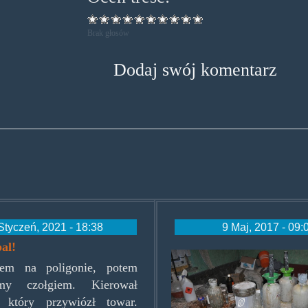
Brak głosów
Dodaj swój komentarz
Styczeń, 2021 - 18:38
9 Maj, 2017 - 09:
pal!
amfazdzialdow
iłem na poligonie, potem
iśmy czołgiem. Kierował
, który przywiózł towar.