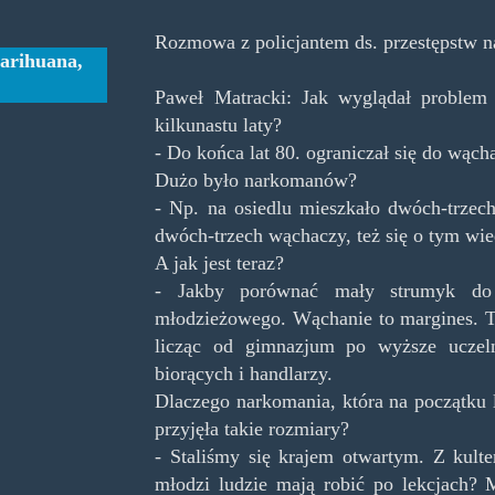
Rozmowa z policjantem ds. przestępstw 
arihuana
,
Paweł Matracki: Jak wyglądał problem
kilkunastu laty?
- Do końca lat 80. ograniczał się do wąch
Dużo było narkomanów?
- Np. na osiedlu mieszkało dwóch-trzech
dwóch-trzech wąchaczy, też się o tym wie
A jak jest teraz?
- Jakby porównać mały strumyk do 
młodzieżowego. Wąchanie to margines. Te
licząc od gimnazjum po wyższe uczeln
biorących i handlarzy.
Dlaczego narkomania, która na początku l
przyjęła takie rozmiary?
- Staliśmy się krajem otwartym. Z kult
młodzi ludzie mają robić po lekcjach? 