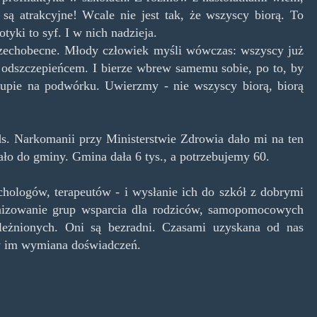
 są atrakcyjne! Wcale nie jest tak, że wszyscy biorą. To
ki to syf. I w nich nadzieja.
szechobecne. Młody człowiek myśli wówczas: wszyscy już
ę odszczepieńcem. I bierze wbrew samemu sobie, po to, by
rupie na podwórku. Uwierzmy - nie wszyscy biorą, biorą
ds. Narkomanii przy Ministerstwie Zdrowia dało mi na ten
ało do gminy. Gmina dała 6 tys., a potrzebujemy 60.
chologów, terapeutów - i wysłanie ich do szkół z dobrymi
nizowanie grup wsparcia dla rodziców, samopomocowych
ależnionych. Oni są bezradni. Czasami uzyskana od nas
by im wymiana doświadczeń.