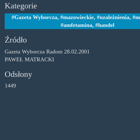
Kategorie
Gazeta Wyborcza
,
mazowieckie
,
uzależnienia
,
m
amfetamina
,
handel
Źródło
Gazeta Wyborcza Radom 28.02.2001
PAWEŁ MATRACKI
Odsłony
1449