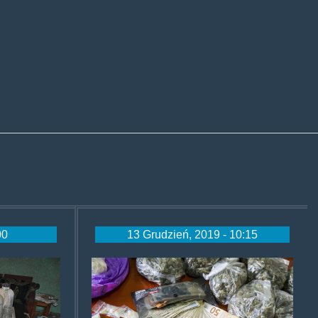
00
13 Grudzień, 2019 - 10:15
a1.jpg
bogactwa_trapeza.jpg