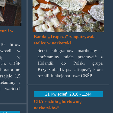
woził w
Banda „Trapeza” zaopatrywała
stolicę w narkotyki
10 litrów
Setki kilogramów marihuany i
 wpadł w
amfetaminy miała przemycić z
adzkę w
Holandii do Polski grupa
ach. CBŚP
Krzysztofa B. ps. „Trapez”, którą
boratorium
rozbili funkcjonariusze CBŚP.
zejęło 1,5
fetaminy i
 wartości
21 Kwiecień, 2016 - 11:44
.
CBA rozbiło „hurtownię
narkotyków”