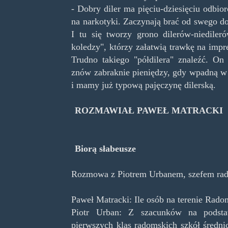
- Dobry diler ma pięciu-dziesięciu odb
na narkotyki. Zaczynają brać od swego do
I tu się tworzy grono dilerów-niediler
koledzy", którzy załatwią trawkę na imp
Trudno takiego "półdilera" znaleźć. O
znów zabraknie pieniędzy, gdy wpadną w
i mamy już typową pajęczynę dilerską.
ROZMAWIAŁ PAWEŁ MATRACKI
Biorą słabeusze
Rozmowa z Piotrem Urbanem, szefem ra
Paweł Matracki: Ile osób na terenie Rado
Piotr Urban: Z szacunków na podstaw
pierwszych klas radomskich szkół średni