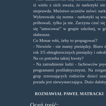
iż wielu z nich uważa, że narkotyki nie
nieprawda. Mnóstwo uczniów mówi: narkoty
Wykreowała się norma - narkotyki są w
próbowali, tylko ja nie. Zaczyna czuć si
się "umocować" w grupie szkolnej, w g
słabeusze.
Co Monar robi, żeby to propagować?
- Niewiele - nie mamy pieniędzy. Biuro 
rok 3/5 ubiegłorocznych pieniędzy i odesł
Na co potrzeba takiej kwoty?
- Na zatrudnienie ludzi - fachowców psy
programami profilaktycznymi. Na zorga
grup zrzeszających rodziców dzieci uz
porada jest niewystarczająca. Dużo dała
ROZMAWIAŁ PAWEŁ MATRACKI
Oceń treść: