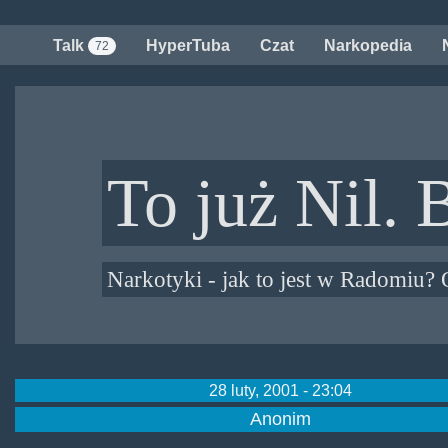
Przejdź
do
Talk
HyperTuba
Czat
Narkopedia
72
treści
To już Nil. 
Narkotyki - jak to jest w Radomiu? 
28 luty, 2001 - 23:04
Anonim