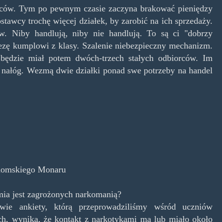
iorców. Tym po pewnym czasie zaczyna brakować pieniędzy
stawcy trochę więcej działek, by zarobić na ich sprzedaży.
ów. Niby handlują, niby nie handlują. To są ci "dobrzy
rezę kumplowi z klasy. Szalenie niebezpieczny mechanizm.
n będzie miał potem dwóch-trzech stałych odbiorców. Im
 nałóg. Wezmą dwie działki ponad swe potrzeby na handel
domskiego Monaru
mia jest zagrożonych narkomanią?
ie ankiety, którą przeprowadziliśmy wśród uczniów
ch, wynika, że kontakt z narkotykami ma lub miało około