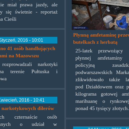
ie miał prawa jazdy, ale
y się świetnie - reportaż
a Cieśli
Płynną amfetaminę prze
Styczeń, 2016 - 10:01
butelkach z herbatą
no 41 osób handlujących
25-latek przewożący 
ami na Mazowszu
płynnej amfetaminy
 rozprowadzali narkotyki
policyjną zas
na terenie Pułtuska i
podwarszawskich Mark
owa
zlikwidowało także la
pod Działdowem oraz pr
kilograma gotowej am
wiecień, 2016 - 10:41
marihuanę o rynkowej
a narkotykowych dilerów
ponad 45 tysięcy złotych
ych czternaście osób
rzanych o udział w