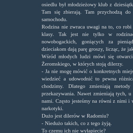
osiedlu był młodzieżowy klub z dziesiątk
Tam się zbierają. Tam przychodzą do 
samochodu.
Rodzina nie zwraca uwagi na to, co robi 
klasy. Tak jest nie tylko w rodzina
nowobogackich, goniących za pienią
dzieciakom dają parę groszy, licząc, że jak
Wśród młodych ludzi mówi się otwarcie
Żeromskiego, w których stoją dilerzy.
- Ja nie mogę mówić o konkretnych miejs
wiedzieć a udowodnić to pewna różnica
chodzimy. Dlatego zmieniają metody 
przekazywania. Nawet zmieniają tych, u k
nami. Często jesteśmy na równi z nimi i 
narkotyki.
Dużo jest dilerów w Radomiu?
- Niedużo takich, co z tego żyją.
To czemu ich nie wyłapiecie?