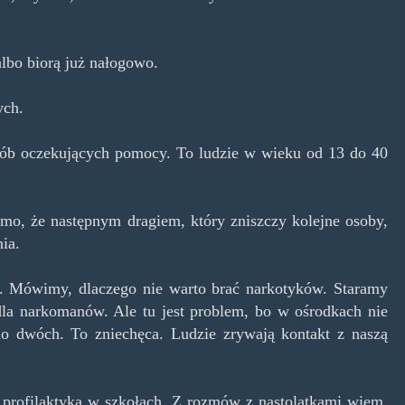
lbo biorą już nałogowo.
ych.
osób oczekujących pomocy. To ludzie w wieku od 13 do 40
mo, że następnym dragiem, który zniszczy kolejne osoby,
nia.
o. Mówimy, dlaczego nie warto brać narkotyków. Staramy
la narkomanów. Ale tu jest problem, bo w ośrodkach nie
do dwóch. To zniechęca. Ludzie zrywają kontakt z naszą
profilaktyka w szkołach. Z rozmów z nastolatkami wiem,