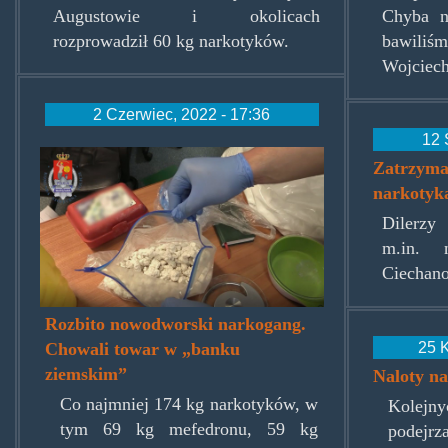
Augustowie i okolicach
Chyba n
rozprowadził 60 kg narkotyków.
bawiliśm
Wojciech
2 Czerwiec, 2022 - 17:36
12 
174.jpg
Zatrzyma
narkotyk
Dilerzy
m.in. 
Ciechan
Rozbito nowodworski narkogang.
25 K
Chowali towar w „banku
ziemskim”
Naloty n
Co najmniej 174 kg narkotyków, w
Kolejn
tym 69 kg mefedronu, 59 kg
podej