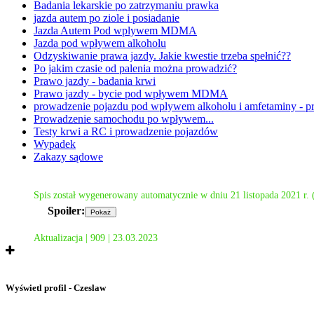
Badania lekarskie po zatrzymaniu prawka
jazda autem po ziole i posiadanie
Jazda Autem Pod wplywem MDMA
Jazda pod wpływem alkoholu
Odzyskiwanie prawa jazdy. Jakie kwestie trzeba spełnić??
Po jakim czasie od palenia można prowadzić?
Prawo jazdy - badania krwi
Prawo jazdy - bycie pod wpływem MDMA
prowadzenie pojazdu pod wplywem alkoholu i amfetaminy - p
Prowadzenie samochodu po wpływem...
Testy krwi a RC i prowadzenie pojazdów
Wypadek
Zakazy sądowe
Spis został wygenerowany automatycznie w dniu 21 listopada 2021 r.
Spoiler:
Aktualizacja | 909 | 23.03.2023
Wyświetl profil - Czeslaw