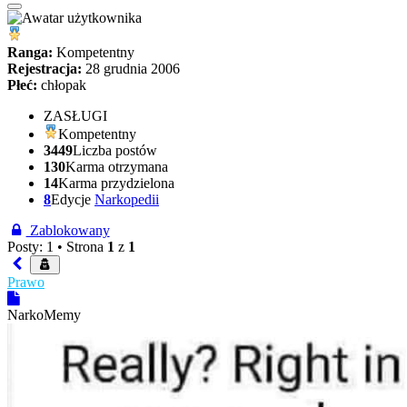
Ranga:
Kompetentny
Rejestracja:
28 grudnia 2006
Płeć:
chłopak
ZASŁUGI
Kompetentny
3449
Liczba postów
130
Karma otrzymana
14
Karma przydzielona
8
Edycje
Narkopedii
Zablokowany
Posty: 1 •
Strona
1
z
1
Prawo
NarkoMemy