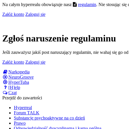
Na całym hyperrealu obowiązuje nasz
regulamin
. Nie stosując si
Załóż konto
Zaloguj się
Zgłoś naruszenie regulaminu
Jeśli zauważysz jakiś post naruszający regulamin, nie wahaj się go o
Załóż konto
Zaloguj się
Narkopedia
NeuroGroove
HyperTuba
[H]elp
Czat
Przejdź do zawartości
Hyperreal
Forum TALK
Substancje psychoaktywne na co dzień
Prawo
Odpowiedzialność dyscyplinarna i karna ogólna