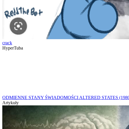
crack
HyperTuba
ODMIENNE STANY ŚWIADOMOŚCI ALTERED STATES (1980) 
Artykuły