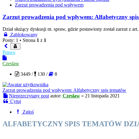
Zarzut prowadzenia pod wpływem
Zarzut prowadzenia pod wpływem: Alfabetyczny spi
Dział służący dyskusji nt. spraw, gdzie postawiony został zarzut z a
Zablokowany
Posty: 1 •
Strona
1
z
1
Prawo
Czeslaw
3449 /
130 /
8
Zarzut prowadzenia pod wpływem: Alfabetyczny spis tematów
Nieprzeczytany post
autor:
Czeslaw
»
21 listopada 2021
Cytuj
Zgłoś
ALFABETYCZNY SPIS TEMATÓW DZ