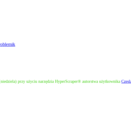
roblemik
 (niedziela) przy użyciu narzędzia HyperScraper® autorstwa użytkownika
Czesl