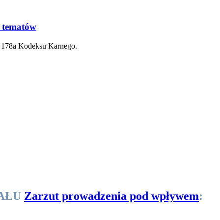
s tematów
rt. 178a Kodeksu Karnego.
IAŁU
Zarzut prowadzenia pod wpływem
: