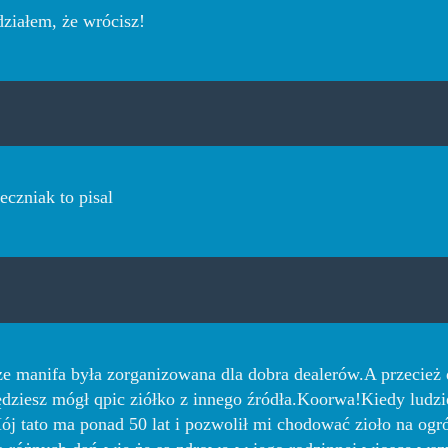
działem, że wrócisz!
eczniak to pisal
że manifa była zorganizowana dla dobra dealerów.A przecież d
będziesz mógł qpic ziółko z innego źródła.Koorwa!Kiedy ludzi
j tato ma ponad 50 lat i pozwolił mi chodować zioło na og