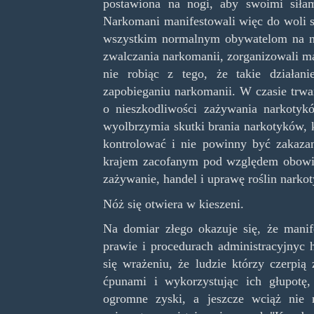
postawiona na nogi, aby swoimi siłami
Narkomani manifestowali więc do woli s
wszystkim normalnym obywatelom na no
zwalczania narkomanii, zorganizowali m
nie robiąc z tego, że takie działan
zapobieganiu narkomanii. W czasie trwa
o nieszkodliwości zażywania narkotyk
wyolbrzymia skutki brania narkotyków, 
kontrolować i nie powinny być zakazane
krajem zacofanym pod względem obowią
zażywanie, handel i uprawę roślin narkot
Nóż się otwiera w kieszeni.
Na domiar złego okazuje się, że manife
prawie i procedurach administracyjnyc
się wrażeniu, że ludzie którzy czerpią
ćpunami i wykorzystując ich głupotę,
ogromne zyski, a jeszcze wciąż nie