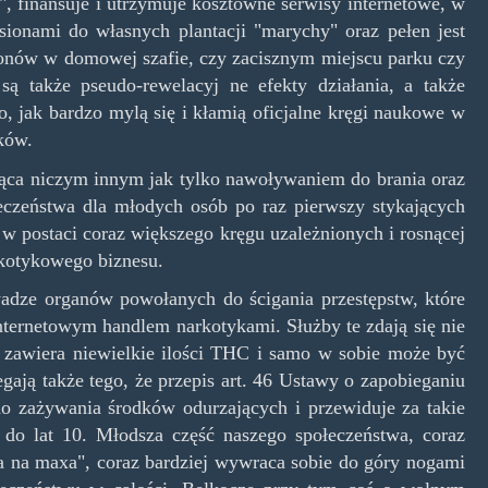
, finansuje i utrzymuje kosztowne serwisy internetowe, w
sionami do własnych plantacji "marychy" oraz pełen jest
plonów w domowej szafie, czy zacisznym miejscu parku czy
 także pseudo-rewelacyj ne efekty działania, a także
, jak bardzo mylą się i kłamią oficjalne kręgi naukowe w
ków.
ąca niczym innym jak tylko nawoływaniem do brania oraz
czeństwa dla młodych osób po raz pierwszy stykających
 w postaci coraz większego kręgu uzależnionych i rosnącej
rkotykowego biznesu.
uwadze organów powołanych do ścigania przestępstw, które
nternetowym handlem narkotykami. Służby te zdają się nie
h, zawiera niewielkie ilości THC i samo w sobie może być
gają także tego, że przepis art. 46 Ustawy o zapobieganiu
o zażywania środków odurzających i przewiduje za takie
do lat 10. Młodsza część naszego społeczeństwa, coraz
ana na maxa", coraz bardziej wywraca sobie do góry nogami