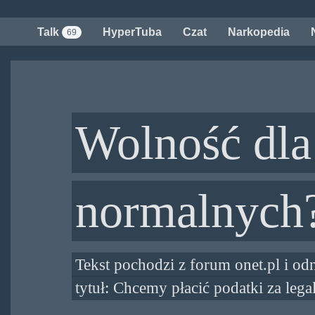
Przejdź
do
Talk
HyperTuba
Czat
Narkopedia
69
treści
Wolność dla
normalnych
Tekst pochodzi z forum onet.pl i odn
tytuł: Chcemy płacić podatki za lega