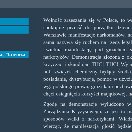
Wolność zrzeszania się w Polsce, to ws
spokojnie przejść do porządku dzien
Warszawie manifestacje narkomanów, na
sama nazywa się ruchem na rzecz legal
kwietnia manifestację pod gmachem s
a
,
kurioza
narkotyków. Demonstracja złożona z o
krzycząc i skandując THC! THC! Wyja
nol, związek chemiczny będący środk
posiadanie, dystrybucję, pomoc w użyci
wg. polskiego prawa, grozi kara pozbawie
chęci osiągnięcia korzyści majątkowej, n
Zgodę na demonstrację wyłudzono w 
Zarządzania Kryzysowego, że jest to ma
sposobów walki z narkotykami. Władz
wierząc, że manifestacja głosić będzi