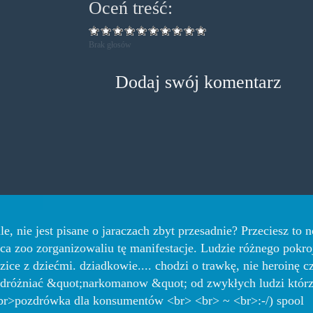
Oceń treść:
Brak głosów
Dodaj swój komentarz
e, nie jest pisane o jaraczach zbyt przesadnie? Przeciesz to n
ca zoo zorganizowaliu tę manifestacje. Ludzie różnego pokro
zice z dziećmi. dziadkowie.... chodzi o trawkę, nie heroinę 
odróżniać &quot;narkomanow &quot; od zwykłych ludzi którz
<br>pozdrówka dla konsumentów <br> <br> ~ <br>:-/) spool