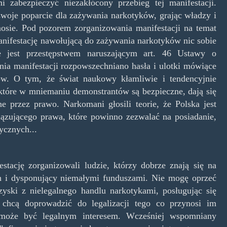
 zabezpieczyć niezakłócony przebieg tej manifestacji.
woje poparcie dla zażywania narkotyków, grając władzy i
sie. Pod pozorem zorganizowania manifestacji na temat
anifestację nawołującą do zażywania narkotyków nic sobie
ie jest przestępstwem naruszającym art. 46 Ustawy o
nia manifestacji rozpowszechniano hasła i ulotki mówiące
ów. O tym, że świat naukowy kłamliwie i tendencyjnie
które w mniemaniu demonstrantów są bezpieczne, dają się
 przez prawo. Narkomani głosili teorie, że Polska jest
zującego prawa, które powinno zezwalać na posiadanie,
ycznych...
stację zorganizowali ludzie, którzy dobrze znają się na
 h i dysponujący niemałymi funduszami. Nie mogę oprzeć
 zyski z nielegalnego handlu narkotykami, posługując się
 chcą doprowadzić do legalizacji tego co przynosi im
 może być legalnym interesem. Wcześniej wspomniany