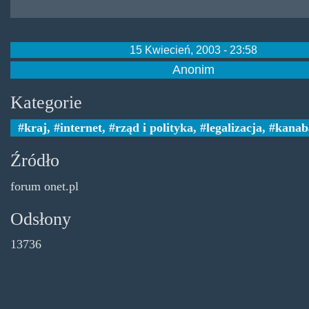
15 Kwiecień, 2003 - 23:58
Anonim
Kategorie
kraj
,
internet
,
rząd i polityka
,
legalizacja
,
kanab
Źródło
forum onet.pl
Odsłony
13736