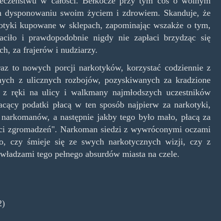
ołeczeństwu w całości. Bełkocze przy tym coś o wolnym
m dysponowaniu swoim życiem i zdrowiem. Skanduje, że
rkotyki kupowane w sklepach, zapominając wszakże o tym,
aciło i prawdopodobnie nigdy nie zapłaci brzydząc się
ch, za frajerów i nudziarzy.
az to nowych porcji narkotyków, korzystać codziennie z
nych z ulicznych rozbojów, pozyskiwanych za kradzione
z ręki na ulicy i walkmany najmłodszych uczestników
acący podatki płacą w ten sposób najpierw za narkotyki,
e narkomanów, a następnie jakby tego było mało, płacą za
ości zgromadzeń". Narkoman siedzi z wywróconymi oczami
o, czy śmieje się ze swych narkotycznych wizji, czy z
 władzami tego pełnego absurdów miasta na czele.
2)