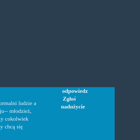
odpowiedz
Zgłoś
ormalni ludzie a
nadużycie
ju-- młodzież,
czy cokolwiek
y chcą się