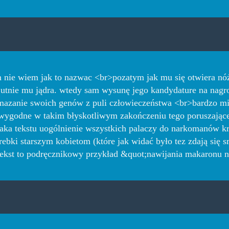
m nie wiem jak to nazwac <br>pozatym jak mu się otwiera nóż
utnie mu jądra. wtedy sam wysunę jego kandydature na nagr
azanie swoich genów z puli człowieczeństwa <br>bardzo mi 
wygodne w takim błyskotliwym zakończeniu tego poruszające
ka tekstu uogólnienie wszystkich palaczy do narkomanów kr
ebki starszym kobietom (które jak widać było tez zdają się 
ekst to podręcznikowy przykład &quot;nawijania makaronu n