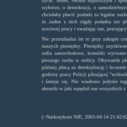
życie. Sobie, swoim najbliższym i sp
wyborze, o demokracji, o samodzielny
chciałaby płacić podatki za legalne na
że żadne z nich nigdy podatku nie pł
uczciwej pracy i uważając nas, pracujący
Nie przeszkadza im to przy zakupie cor
naszych pieniędzy. Pieniędzy uzyskiwa
radia samochodowe, komórki wyrwane 
pieszego ruchu w stolicy. Obywatele pł
później płacą za detoksykację i leczeni
godziny pracy Policji pilnującej "woln
i śmieje się. Nie wiadomo jedynie teg
absurdu w jaki wpędził nas wszystkich z
(~Narkotykom NIE, 2003-04-14 21:42:0