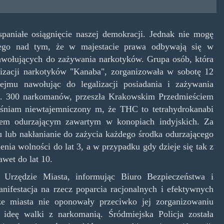
paniałe osiągnięcie naszej demokracji. Jednak nie mogę
nego nad tym, że w majestacie prawa odbywają się w
wołujących do zażywania narkotyków. Grupa osób, która
izacji narkotyków "Kanaba", zorganizowała w sobotę 12
ejmu nawołując do legalizacji posiadania i zażywania
k. 300 narkomanów, przeszła Krakowskim Przedmieściem
śniam niewtajemniczony m, że THC to tetrahydrokanabi
iem odurzającym zawartym w konopiach indyjskich. Za
u lub nakłanianie do zażycia każdego środka odurzającego
nia wolności do lat 3, a w przypadku gdy dzieje się tak z
awet do lat 10.
Urzędzie Miasta, informując Biuro Bezpieczeństwa i
nifestacja na rzecz poparcia racjonalnych i efektywnych
e miasta nie oponowały przeciwko jej zorganizowaniu
e ideę walki z narkomanią. Śródmiejska Policja została