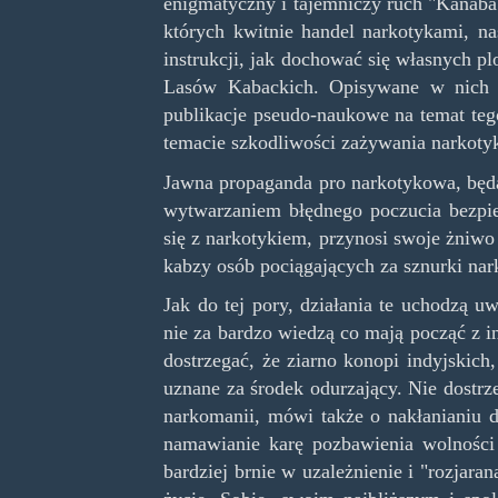
enigmatyczny i tajemniczy ruch "Kanaba"
których kwitnie handel narkotykami, na
instrukcji, jak dochować się własnych 
Lasów Kabackich. Opisywane w nich są
publikacje pseudo-naukowe na temat tego
temacie szkodliwości zażywania narkoty
Jawna propaganda pro narkotykowa, będ
wytwarzaniem błędnego poczucia bezpie
się z narkotykiem, przynosi swoje żniwo
kabzy osób pociągających za sznurki na
Jak do tej pory, działania te uchodzą 
nie za bardzo wiedzą co mają począć z i
dostrzegać, że ziarno konopi indyjskic
uznane za środek odurzający. Nie dostrze
narkomanii, mówi także o nakłanianiu d
namawianie karę pozbawienia wolności 
bardziej brnie w uzależnienie i "rozjar