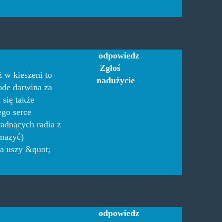
odpowiedz
Zgłoś
 w kieszeni to
nadużycie
ode darwina za
się także
go serce
adnących radia z
smazyć)
a uszy &quot;
odpowiedz