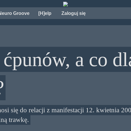
Neuro Groove
[H]elp
Zaloguj się
 ćpunów, a co dl
?
osi się do relacji z manifestacji 12. kwietnia 20
lną trawkę.