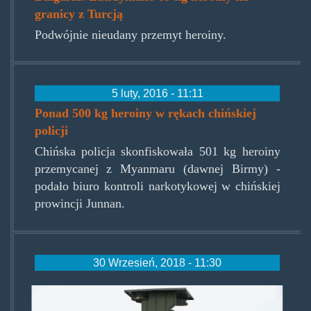
granicy z Turcją
Podwójnie nieudany przemyt heroiny.
5 luty, 2016 - 11:11
Ponad 500 kg heroiny w rękach chińskiej
policji
Chińska policja skonfiskowała 501 kg heroiny
przemycanej z Myanmaru (dawnej Birmy) -
podało biuro kontroli narkotykowej w chińskiej
prowincji Junnan.
30 Wrzesień, 2018 - 11:30
bulgariaprzejscie.jpg