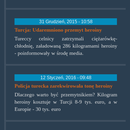
31 Grudzień, 2015 - 10:58
Turcja: Udaremniono przemyt heroiny
Tureccy celnicy zatrzymali ciężarówkę-
chłodnię, załadowaną 286 kilogramami heroiny
- poinformowały w środę media.
12 Styczeń, 2016 - 09:48
Policja turecka zarekwirowała tonę heroiny
Dlaczego warto być przemytnikiem? Kilogram
heroiny kosztuje w Turcji 8-9 tys. euro, a w
Europie - 30 tys. euro