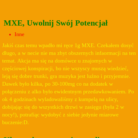
MXE, Uwolnij Swój Potencjał
Inne
Jakiś czas temu wpadło mi ręce 1g MXE. Czekałem dosyć
długo, a w necie nie ma zbyt obszernych infaormacji na ten
temat. Akcja ma się na domówce u znajomych w
częściowej konspiracji, bo nie wszyscy muszą wiedzieć,
leją się dobre trunki, gra muzyka jest luźno i przyjemnie.
Dawek było kilka, po 30-100mg co na dodatek w
połączeniu z alko było ewidentnym przedawkowaniem. Po
ok 4 godzinach wyladowaliśmy z kumpelą na ulicy,
dobijając się do wszystkich drzwi w zasięgu (była 2 w
nocy!), potrafiąc wydobyć z siebie jedynie miarowe
buczenie:D.