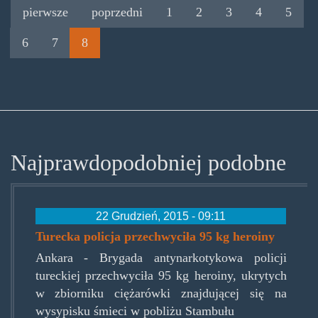
pierwsze
poprzedni
1
2
3
4
5
6
7
8
Najprawdopodobniej podobne
22 Grudzień, 2015 - 09:11
Turecka policja przechwyciła 95 kg heroiny
Ankara - Brygada antynarkotykowa policji
tureckiej przechwyciła 95 kg heroiny, ukrytych
w zbiorniku ciężarówki znajdującej się na
wysypisku śmieci w pobliżu Stambułu