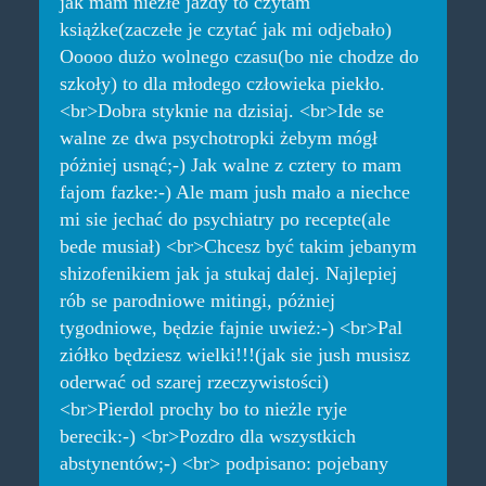
jak mam niezłe jazdy to czytam
książke(zaczełe je czytać jak mi odjebało)
Ooooo dużo wolnego czasu(bo nie chodze do
szkoły) to dla młodego człowieka piekło.
<br>Dobra styknie na dzisiaj. <br>Ide se
walne ze dwa psychotropki żebym mógł
póżniej usnąć;-) Jak walne z cztery to mam
fajom fazke:-) Ale mam jush mało a niechce
mi sie jechać do psychiatry po recepte(ale
bede musiał) <br>Chcesz być takim jebanym
shizofenikiem jak ja stukaj dalej. Najlepiej
rób se parodniowe mitingi, póżniej
tygodniowe, będzie fajnie uwież:-) <br>Pal
ziółko będziesz wielki!!!(jak sie jush musisz
oderwać od szarej rzeczywistości)
<br>Pierdol prochy bo to nieżle ryje
berecik:-) <br>Pozdro dla wszystkich
abstynentów;-) <br> podpisano: pojebany