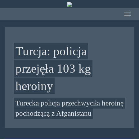
Przejdź
do
Toggle
treści
navigat
Turcja: policja
przejęła 103 kg
heroiny
Turecka policja przechwyciła heroinę
pochodzącą z Afganistanu