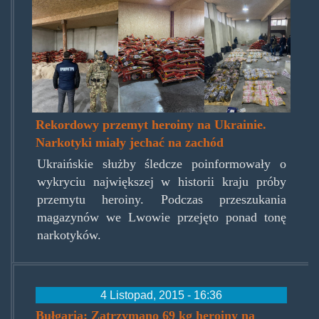
przemyt-
heroiny-
ukraina.jpg
Rekordowy przemyt heroiny na Ukrainie.
Narkotyki miały jechać na zachód
Ukraińskie służby śledcze poinformowały o
wykryciu największej w historii kraju próby
przemytu heroiny. Podczas przeszukania
magazynów we Lwowie przejęto ponad tonę
narkotyków.
4 Listopad, 2015 - 16:36
Bułgaria: Zatrzymano 69 kg heroiny na