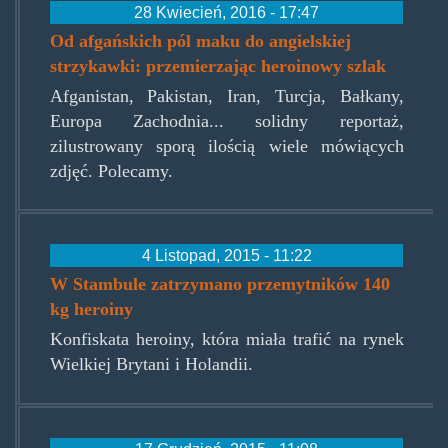
28 Kwiecień, 2016 - 17:47
Od afgańskich pól maku do angielskiej
strzykawki: przemierzając heroinowy szlak
Afganistan, Pakistan, Iran, Turcja, Bałkany,
Europa Zachodnia... solidny reportaż,
zilustrowany sporą ilością wiele mówiących
zdjęć. Polecamy.
4 Listopad, 2015 - 11:22
W Stambule zatrzymano przemytników 140
kg heroiny
Konfiskata heroiny, która miała trafić na rynek
Wielkiej Brytani i Holandii.