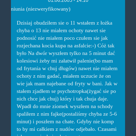
niunia (niezweryfikowany)
Dzisiaj obudziłem sie o 11 wstałem z łożka
chyba o 13 nie miałem ochoty nawet sie
podnosić nie miałem poco czułem sie jak
rozjechana kocia kupa na asfalcie:-) Cóż tak
było Na dwór wyszłem tylko na 5 minut dać
kolesiowi żeby mi załatwił palenie(bo mam
od frytania w chuj długów) nawet nie miałem
ochoty z nim gadać, miałem uczucie że on
wie jak mam najebane od fryty w bani. Jak w
stałem zjadłem se psychotropka(żygać sie po
nich chce jak chuj) który i tak chuja daje.
Wpadł do mnie ziomek wyszłem na schody
spaliłem z nim fajke(postaliśmy chyba ze 5-6
minut) i poszłem na chate. Gdyby nie komp
to by mi całkiem z nudów odjebało. Czasami