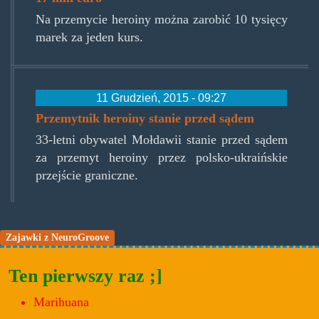
Na przemycie heroiny można zarobić 10 tysięcy
marek za jeden kurs.
11 Grudzień, 2015 - 09:27
Przemytnik heroiny stanie przed sądem
33-letni obywatel Mołdawii stanie przed sądem
za przemyt heroiny przez polsko-ukraińskie
przejście graniczne.
Zajawki z NeuroGroove
Ten pierwszy raz ;]
Marihuana