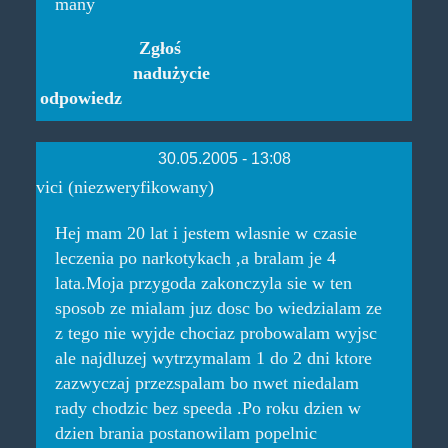
many
Zgłoś
nadużycie
odpowiedz
30.05.2005 - 13:08
vici (niezweryfikowany)
Hej mam 20 lat i jestem wlasnie w czasie
leczenia po narkotykach ,a bralam je 4
lata.Moja przygoda zakonczyla sie w ten
sposob ze mialam juz dosc bo wiedzialam ze
z tego nie wyjde chociaz probowalam wyjsc
ale najdluzej wytrzymalam 1 do 2 dni ktore
zazwyczaj przezspalam bo nwet niedalam
rady chodzic bez speeda .Po roku dzien w
dzien brania postanowilam popelnic