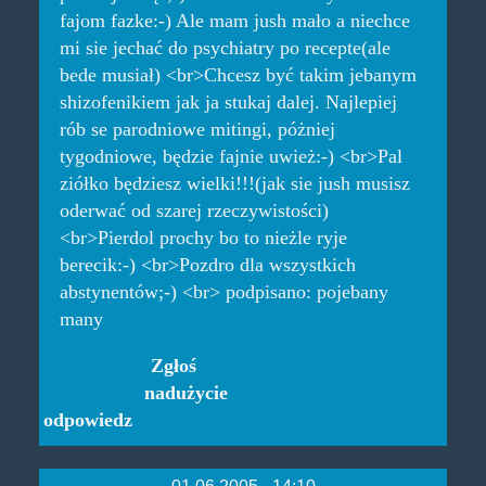
fajom fazke:-) Ale mam jush mało a niechce
mi sie jechać do psychiatry po recepte(ale
bede musiał) <br>Chcesz być takim jebanym
shizofenikiem jak ja stukaj dalej. Najlepiej
rób se parodniowe mitingi, póżniej
tygodniowe, będzie fajnie uwież:-) <br>Pal
ziółko będziesz wielki!!!(jak sie jush musisz
oderwać od szarej rzeczywistości)
<br>Pierdol prochy bo to nieżle ryje
berecik:-) <br>Pozdro dla wszystkich
abstynentów;-) <br> podpisano: pojebany
many
Zgłoś
nadużycie
odpowiedz
01.06.2005 - 14:10