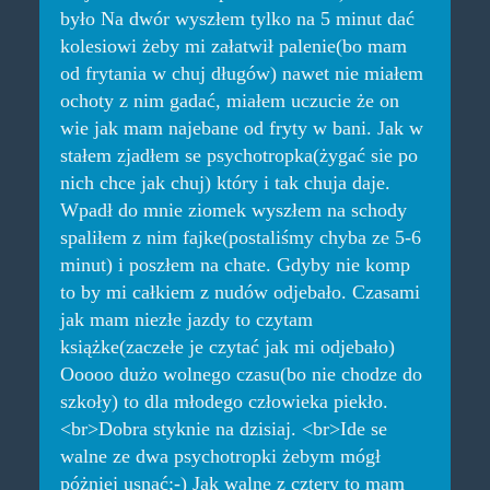
było Na dwór wyszłem tylko na 5 minut dać
kolesiowi żeby mi załatwił palenie(bo mam
od frytania w chuj długów) nawet nie miałem
ochoty z nim gadać, miałem uczucie że on
wie jak mam najebane od fryty w bani. Jak w
stałem zjadłem se psychotropka(żygać sie po
nich chce jak chuj) który i tak chuja daje.
Wpadł do mnie ziomek wyszłem na schody
spaliłem z nim fajke(postaliśmy chyba ze 5-6
minut) i poszłem na chate. Gdyby nie komp
to by mi całkiem z nudów odjebało. Czasami
jak mam niezłe jazdy to czytam
książke(zaczełe je czytać jak mi odjebało)
Ooooo dużo wolnego czasu(bo nie chodze do
szkoły) to dla młodego człowieka piekło.
<br>Dobra styknie na dzisiaj. <br>Ide se
walne ze dwa psychotropki żebym mógł
póżniej usnąć;-) Jak walne z cztery to mam