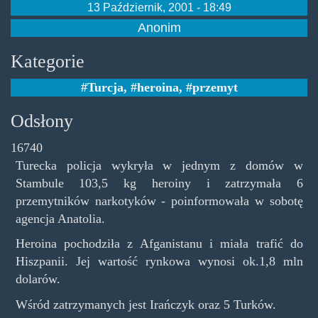
13 Październik, 2001 - 18:49
Anonim
Kategorie
Turcja
,
heroina
,
przemyt
Odsłony
16740
Turecka policja wykryła w jednym z domów w
Stambule 103,5 kg heroiny i zatrzymała 6
przemytników narkotyków - poinformowała w sobotę
agencja Anatolia.
Heroina pochodziła z Afganistanu i miała trafić do
Hiszpanii. Jej wartość rynkowa wynosi ok.1,8 mln
dolarów.
Wśród zatrzymanych jest Irańczyk oraz 5 Turków.