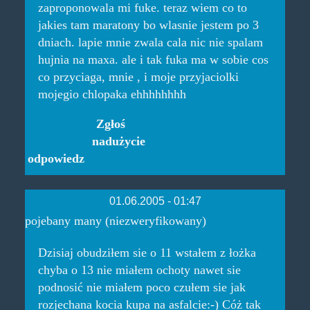
zaproponowala mi fuke. teraz wiem co to
jakies tam maratony bo wlasnie jestem po 3
dniach. lapie mnie zwala cala nic nie spalam
hujnia na maxa. ale i tak fuka ma w sobie cos
co przyciaga, mnie , i moje przyjaciolki
mojegio chlopaka ehhhhhhhh
Zgłoś
nadużycie
odpowiedz
01.06.2005 - 01:47
pojebany many (niezweryfikowany)
Dzisiaj obudziłem sie o 11 wstałem z łożka
chyba o 13 nie miałem ochoty nawet sie
podnosić nie miałem poco czułem sie jak
rozjechana kocia kupa na asfalcie:-) Cóż tak