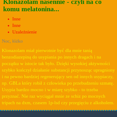
Klonazolam nasennie - czyli na co
komu melatonina...
Inne
Inne
Uzależnienie
Noc, łóżko
Klonazolam miał pierwotnie być dla mnie tanią
benzodiazepiną do usypiania po innych dragach i na
początku w istocie tak było. Dzięki wysokiej aktywności
szybko kończył działanie substancji przynosząc upragniony
i na pewno bardziej regenerujący sen od innych usypiaczy,
np. GBLa który robił z człowieka po przebudzeniu szmatę.
Usypia bardzo mocno i w miarę szybko - to trzeba
przyznać. Nie raz wyciągał mnie ze schiz po mocnych
tripach na dxm, czasem 1p-lsd czy przegięciu z alkoholem.