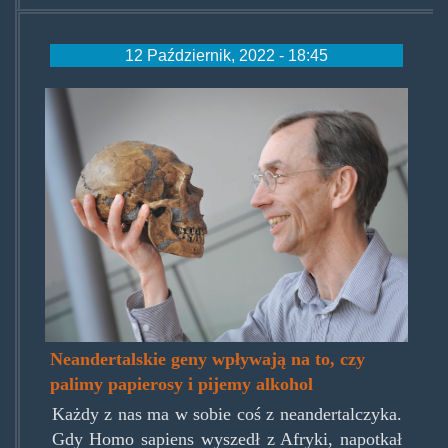
12 Październik, 2022 - 18:45
mmjz6nmtuigc9m2kdrzhvd.jp
Neandertalskie geny wpływają na to, czy
palimy papierosy i pijemy alkohol
Każdy z nas ma w sobie coś z neandertalczyka.
Gdy Homo sapiens wyszedł z Afryki, napotkał