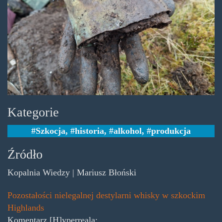
Kategorie
Szkocja
,
historia
,
alkohol
,
produkcja
Źródło
Kopalnia Wiedzy | Mariusz Błoński
Pozostałości nielegalnej destylarni whisky w szkockim
Highlands
Komentarz [H]yperreala: