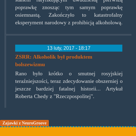
poprawkę znosząc tym samym poprawkę
osiemnastą. Zakończyło to katastrofalny
eksperyment narodowy z prohibicją alkoholową.
13 luty, 2017 - 18:17
ZSRR: Alkoholik był produktem
bolszewizmu
Rano było krótko o smutnej rosyjskiej
teraźniejszości, teraz zdecydowanie obszerniej o
jeszcze bardziej fatalnej historii... Artykuł
Roberta Chedy z "Rzeczpospolitej".
Zajawki z NeuroGroove