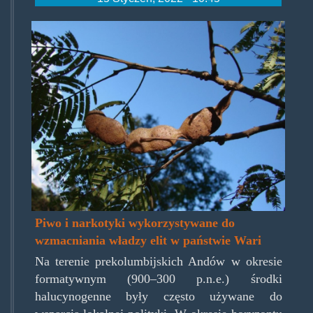
wristuff.jpg
Piwo i narkotyki wykorzystywane do
wzmacniania władzy elit w państwie Wari
Na terenie prekolumbijskich Andów w okresie
formatywnym (900–300 p.n.e.) środki
halucynogenne były często używane do