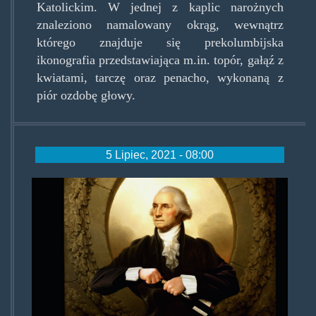
Katolickim. W jednej z kaplic narożnych
znaleziono namalowany okrąg, wewnątrz
którego znajduje się prekolumbijska
ikonografia przedstawiająca m.in. topór, gałąź z
kwiatami, tarczę oraz penacho, wykonaną z
piór ozdobę głowy.
5 Lipiec, 2021 - 08:00
founding-
drunkards-
hdr.jpg