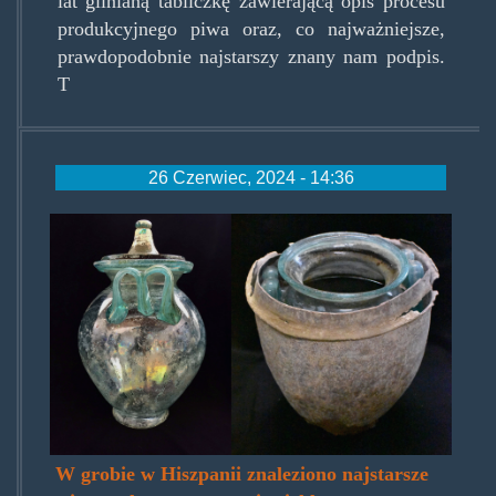
lat glinianą tabliczkę zawierającą opis procesu
produkcyjnego piwa oraz, co najważniejsze,
prawdopodobnie najstarszy znany nam podpis.
T
26 Czerwiec, 2024 - 14:36
urnahiszp2.jpg
W grobie w Hiszpanii znaleziono najstarsze