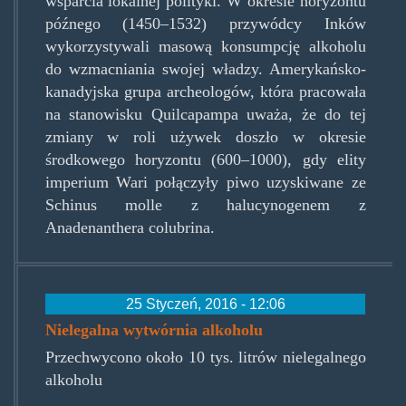
wsparcia lokalnej polityki. W okresie horyzontu
późnego (1450–1532) przywódcy Inków
wykorzystywali masową konsumpcję alkoholu
do wzmacniania swojej władzy. Amerykańsko-
kanadyjska grupa archeologów, która pracowała
na stanowisku Quilcapampa uważa, że do tej
zmiany w roli używek doszło w okresie
środkowego horyzontu (600–1000), gdy elity
imperium Wari połączyły piwo uzyskiwane ze
Schinus molle z halucynogenem z
Anadenanthera colubrina.
25 Styczeń, 2016 - 12:06
Nielegalna wytwórnia alkoholu
Przechwycono około 10 tys. litrów nielegalnego
alkoholu