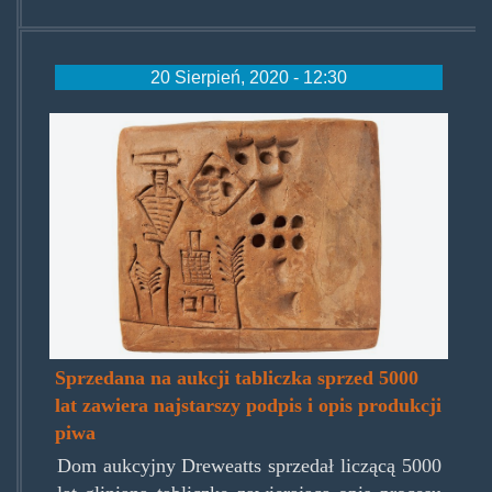
20 Sierpień, 2020 - 12:30
tabliczkakushim-
cd620e8ae58fed7c2282d301f33
Sprzedana na aukcji tabliczka sprzed 5000
lat zawiera najstarszy podpis i opis produkcji
piwa
Dom aukcyjny Dreweatts sprzedał liczącą 5000