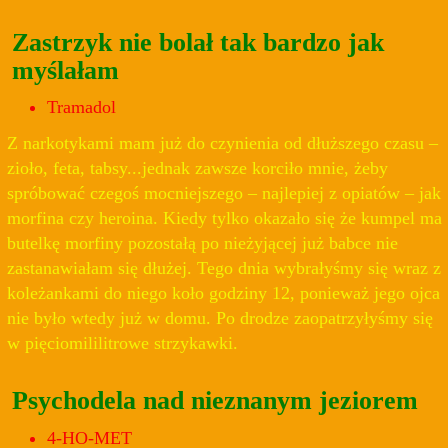
Zastrzyk nie bolał tak bardzo jak
myślałam
Tramadol
Z narkotykami mam już do czynienia od dłuższego czasu –
zioło, feta, tabsy...jednak zawsze korciło mnie, żeby
spróbować czegoś mocniejszego – najlepiej z opiatów – jak
morfina czy heroina. Kiedy tylko okazało się że kumpel ma
butelkę morfiny pozostałą po nieżyjącej już babce nie
zastanawiałam się dłużej. Tego dnia wybrałyśmy się wraz z
koleżankami do niego koło godziny 12, ponieważ jego ojca
nie było wtedy już w domu. Po drodze zaopatrzyłyśmy się
w pięciomililitrowe strzykawki.
Psychodela nad nieznanym jeziorem
4-HO-MET