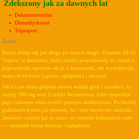
Zdekszony jak za dawnych lat
Dekstrometorfan
Dimenhydrynat
Tripraport
Żadne
Rzecz dzieje się już długo po utracie magii. Ostatnie 10-15
"tripów" z dawkami, które kiedyś powodowały mi znane z
poprzednich raportów akcje z kosmitami, nie wywoływały
żadnych efektów (oprócz ogłupienia i strucia).
Jakiś czas temu głupota znowu wzięła górę i uznałem, że
zażyję 300 mg oraz 2 sztuki Aviomarinu, żeby sprawdzić
jego cudowne właściwości przeciw nudnościom. Po dwóch
godzinach byłem już pewien, że i tym razem nie zadziała
,bowiem czułem już to samo, co ostatnie kilkanaście razy
— wrażenie bycia strutym i ogłupienie.