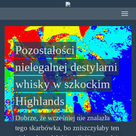
Przejdź
do
Toggle
treści
navigat
Pozostałości
nielegalnej destylarni
whisky w szkockim
Highlands
Dobrze, że wcześniej nie znalazła
tego skarbówka, bo zniszczyłaby ten