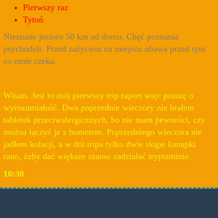
Pierwszy raz
Tytoń
Nieznane jezioro 50 km od domu. Chęć poznania
psychodeli. Przed zażyciem na miejscu obawa przed tym
co mnie czeka.
Witam. Jest to mój pierwszy trip raport więc proszę o
wyrozumiałość. Dwa poprzednie wieczory nie brałem
tabletek przeciwalergicznych, bo nie mam pewności, czy
można łączyć je z hometem. Poprzedniego wieczora nie
jadłem kolacji, a w dni tripa tylko dwie skąpe kanapki
rano, żeby dać większe szanse zadziałać tryptaminie.
10:30