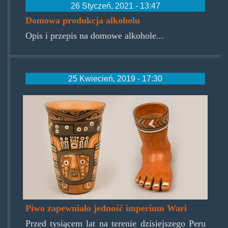
26 Styczeń, 2021 - 13:47
Domowa produkcja alkoholu
Opis i przepis na domowe alkohole...
25 Kwiecień, 2019 - 17:30
wariempirebeer.jpg
Piwo zapewniało jedność imperium Wari
Przed tysiącem lat na terenie dzisiejszego Peru