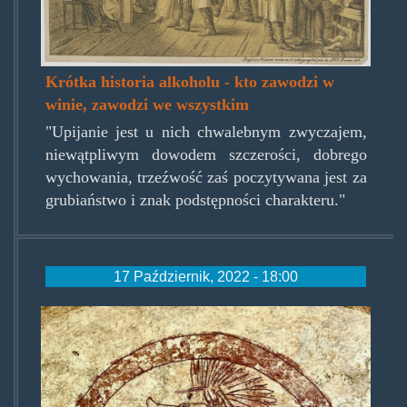
Krótka historia alkoholu - kto zawodzi w
winie, zawodzi we wszystkim
"Upijanie jest u nich chwalebnym zwyczajem,
niewątpliwym dowodem szczerości, dobrego
wychowania, trzeźwość zaś poczytywana jest za
grubiaństwo i znak podstępności charakteru."
17 Październik, 2022 - 18:00
mural-
0000.jpg