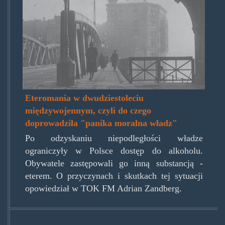
Eteromania w dwudziestoleciu
międzywojennym, czyli do czego
doprowadziła "panika moralna władz"
Po odzyskaniu niepodległości władze
ograniczyły w Polsce dostęp do alkoholu.
Obywatele zastępowali go inną substancją -
eterem. O przyczynach i skutkach tej sytuacji
opowiedział w TOK FM Adrian Zandberg.