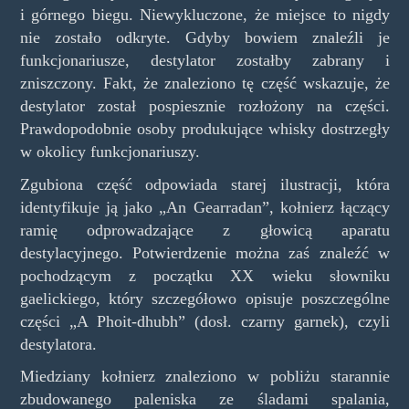
i górnego biegu. Niewykluczone, że miejsce to nigdy
nie zostało odkryte. Gdyby bowiem znaleźli je
funkcjonariusze, destylator zostałby zabrany i
zniszczony. Fakt, że znaleziono tę część wskazuje, że
destylator został pospiesznie rozłożony na części.
Prawdopodobnie osoby produkujące whisky dostrzegły
w okolicy funkcjonariuszy.
Zgubiona część odpowiada starej ilustracji, która
identyfikuje ją jako „An Gearradan”, kołnierz łączący
ramię odprowadzające z głowicą aparatu
destylacyjnego. Potwierdzenie można zaś znaleźć w
pochodzącym z początku XX wieku słowniku
gaelickiego, który szczegółowo opisuje poszczególne
części „A Phoit-dhubh” (dosł. czarny garnek), czyli
destylatora.
Miedziany kołnierz znaleziono w pobliżu starannie
zbudowanego paleniska ze śladami spalania,