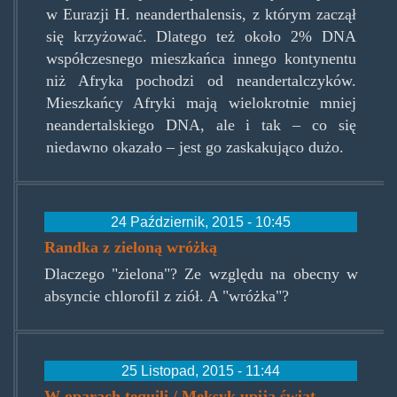
w Eurazji H. neanderthalensis, z którym zaczął
się krzyżować. Dlatego też około 2% DNA
współczesnego mieszkańca innego kontynentu
niż Afryka pochodzi od neandertalczyków.
Mieszkańcy Afryki mają wielokrotnie mniej
neandertalskiego DNA, ale i tak – co się
niedawno okazało – jest go zaskakująco dużo.
24 Październik, 2015 - 10:45
Randka z zieloną wróżką
Dlaczego "zielona"? Ze względu na obecny w
absyncie chlorofil z ziół. A "wróżka"?
25 Listopad, 2015 - 11:44
W oparach tequili / Meksyk upija świat