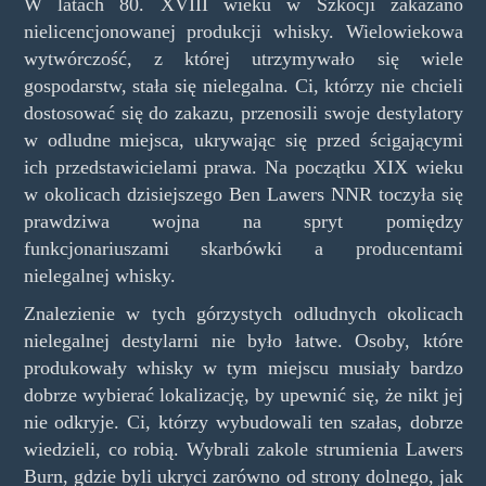
W latach 80. XVIII wieku w Szkocji zakazano
nielicencjonowanej produkcji whisky. Wielowiekowa
wytwórczość, z której utrzymywało się wiele
gospodarstw, stała się nielegalna. Ci, którzy nie chcieli
dostosować się do zakazu, przenosili swoje destylatory
w odludne miejsca, ukrywając się przed ścigającymi
ich przedstawicielami prawa. Na początku XIX wieku
w okolicach dzisiejszego Ben Lawers NNR toczyła się
prawdziwa wojna na spryt pomiędzy
funkcjonariuszami skarbówki a producentami
nielegalnej whisky.
Znalezienie w tych górzystych odludnych okolicach
nielegalnej destylarni nie było łatwe. Osoby, które
produkowały whisky w tym miejscu musiały bardzo
dobrze wybierać lokalizację, by upewnić się, że nikt jej
nie odkryje. Ci, którzy wybudowali ten szałas, dobrze
wiedzieli, co robią. Wybrali zakole strumienia Lawers
Burn, gdzie byli ukryci zarówno od strony dolnego, jak