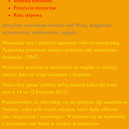
Mimosa tenuiflora
Przeżycie mistyczne
Ruta stepowa
specjalnie wyszukane miejsce nad Wisłą, pragnienie
oczyszczenia, uzdrowienia, wglądu...
Mieszankę ruty i mimozy nazywam roboczo europejską
Ayahuaską ponieważ zawiera podobnie jak amazońska
Ayahaska - DMT.
Wcześniej wypiłem tą mieszankę na wigilię co między
innymi dało mi wizje związane z Jezusem.
Teraz chcę opisać podróż, którą miałem kilka dni temu
(noc z 14 na 15 kwietnia 2011).
Postanowiłem, że zdecyduję się na spożycie Aji samotnie w
Naturze, tylko jeśli znajdę miejsce, które będę odbierał
jako bezpieczne i wspierające. Wybrałem się na wędrówkę
z plecakiem nad Wisłę w okolicy Konstancina.