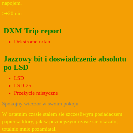
napojem.
>+20min
DXM Trip report
Dekstrometorfan
Jazzowy bit i doswiadczenie absolutu
po LSD
LSD
LSD-25
Przeżycie mistyczne
Spokojny wieczor w swoim pokoju
W ostatnim czasie stalem sie szczesliwym posiadaczem
papierka ktory, jak w pozniejszym czasie sie okazalo,
totalnie mnie pozamiatal.