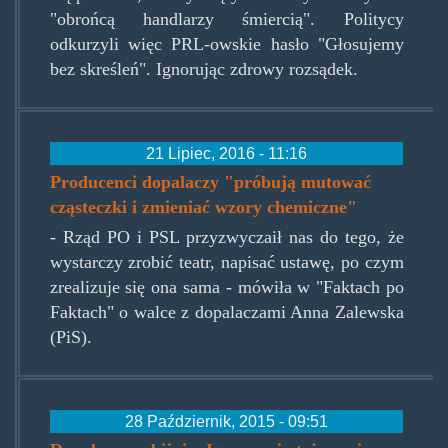
"obrońcą handlarzy śmiercią". Politycy
odkurzyli więc PRL-owskie hasło "Głosujemy
bez skreśleń". Ignorując zdrowy rozsądek.
21 Lipiec, 2016 - 11:16
Producenci dopalaczy "próbują mutować
cząsteczki i zmieniać wzory chemiczne"
- Rząd PO i PSL przyzwyczaił nas do tego, że
wystarczy zrobić teatr, napisać ustawę, po czym
zrealizuje się ona sama - mówiła w "Faktach po
Faktach" o walce z dopalaczami Anna Zalewska
(PiS).
28 Październik, 2015 - 09:51