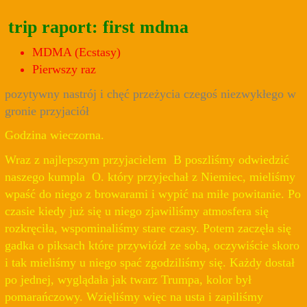
trip raport: first mdma
MDMA (Ecstasy)
Pierwszy raz
pozytywny nastrój i chęć przeżycia czegoś niezwykłego w
gronie przyjaciół
Godzina wieczorna.
Wraz z najlepszym przyjacielem B poszliśmy odwiedzić
naszego kumpla O. który przyjechał z Niemiec, mieliśmy
wpaść do niego z browarami i wypić na miłe powitanie. Po
czasie kiedy już się u niego zjawiliśmy atmosfera się
rozkręciła, wspominaliśmy stare czasy. Potem zaczęła się
gadka o piksach które przywiózł ze sobą, oczywiście skoro
i tak mieliśmy u niego spać zgodziliśmy się. Każdy dostał
po jednej, wyglądała jak twarz Trumpa, kolor był
pomarańczowy. Wzięliśmy więc na usta i zapiliśmy