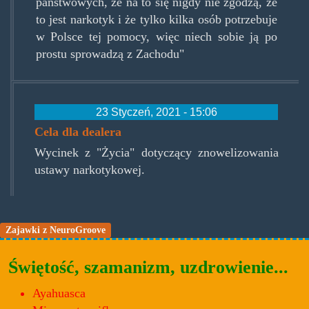
państwowych, że na to się nigdy nie zgodzą, że
to jest narkotyk i że tylko kilka osób potrzebuje
w Polsce tej pomocy, więc niech sobie ją po
prostu sprowadzą z Zachodu"
23 Styczeń, 2021 - 15:06
Cela dla dealera
Wycinek z "Życia" dotyczący znowelizowania
ustawy narkotykowej.
Zajawki z NeuroGroove
Świętość, szamanizm, uzdrowienie...
Ayahuasca