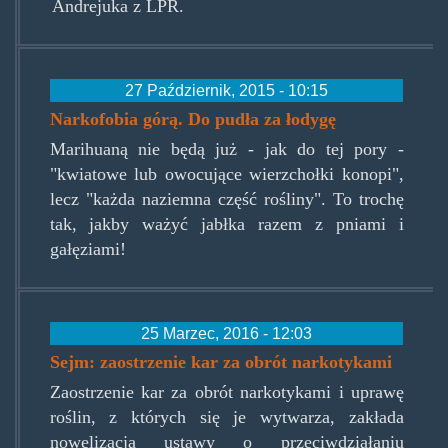
Andrejuka z LPR.
27 Październik, 2015 - 10:15
Narkofobia górą. Do pudła za łodygę
Marihuaną nie będą już - jak do tej pory -
"kwiatowe lub owocujące wierzchołki konopi",
lecz "każda naziemna część rośliny". To trochę
tak, jakby ważyć jabłka razem z pniami i
gałęziami!
25 Marzec, 2016 - 12:03
Sejm: zaostrzenie kar za obrót narkotykami
Zaostrzenie kar za obrót narkotykami i uprawę
roślin, z których się je wytwarza, zakłada
nowelizacja ustawy o przeciwdziałaniu