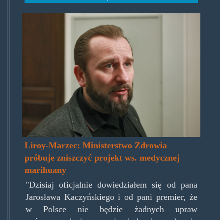
liroyposel009.jpg
Liroy-Marzec: Ministerstwo Zdrowia
próbuje zniszczyć projekt ws. medycznej
marihuany
"Dzisiaj oficjalnie dowiedziałem się od pana
Jarosława Kaczyńskiego i od pani premier, że
w Polsce nie będzie żadnych upraw