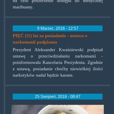
na celu poszerzenie dostępu do medycznej
marihuany.
9 Marzec, 2016 - 12:57
PIĘĆ (5!) lat za posiadanie - ustawa o
narkomanii podpisana
Prezydent Aleksander Kwaśniewski podpisał
ustawę o przeciwdziałaniu narkomanii -
poinformowała Kancelaria Prezydenta. Zgodnie
z ustawą, posiadanie choćby niewielkiej ilości
narkotyków nadal będzie karane.
25 Sierpień, 2016 - 08:47
pismedmj.png