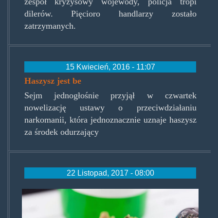
zespół kryzysowy wojewody, policja tropi
dilerów. Pięcioro handlarzy zostało
zatrzymanych.
15 Kwiecień, 2016 - 11:07
Haszysz jest be
Sejm jednogłośnie przyjął w czwartek
nowelizację ustawy o przeciwdziałaniu
narkomanii, która jednoznacznie uznaje haszysz
za środek odurzający
22 Listopad, 2017 - 08:00
medmjpl.jpg