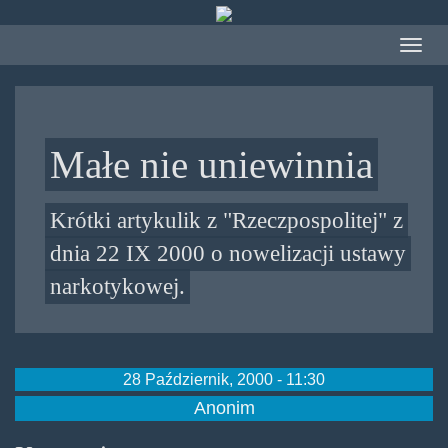
Przejdź
do
Toggle
treści
navigat
Małe nie uniewinnia
Krótki artykulik z "Rzeczpospolitej" z
dnia 22 IX 2000 o nowelizacji ustawy
narkotykowej.
28 Październik, 2000 - 11:30
Anonim