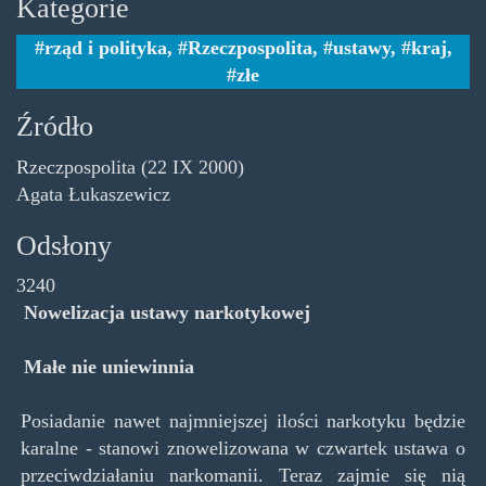
Kategorie
rząd i polityka
,
Rzeczpospolita
,
ustawy
,
kraj
,
złe
Źródło
Rzeczpospolita (22 IX 2000)
Agata Łukaszewicz
Odsłony
3240
Nowelizacja ustawy narkotykowej
Małe nie uniewinnia
Posiadanie nawet najmniejszej ilości narkotyku będzie
karalne - stanowi znowelizowana w czwartek ustawa o
przeciwdziałaniu narkomanii. Teraz zajmie się nią