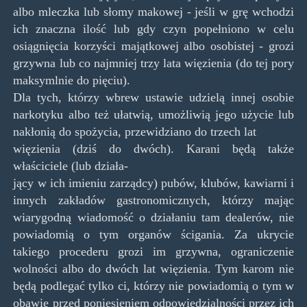
albo mleczka lub słomy makowej - jeśli w grę wchodzi
ich znaczna ilość lub gdy czyn popełniono w celu
osiągnięcia korzyści majątkowej albo osobistej - grozi
grzywna lub co najmniej trzy lata więzienia (do tej pory
maksymlnie do pięciu).
Dla tych, którzy wbrew ustawie udzielą innej osobie
narkotyku albo też ułatwią, umożliwią jego użycie lub
nakłonią do spożycia, przewidziano do trzech lat
więzienia (dziś do dwóch). Karani będą także
właściciele (lub działa-
jący w ich imieniu zarządcy) pubów, klubów, kawiarni i
innych zakładów gastronomicznych, którzy mając
wiarygodną wiadomość o działaniu tam dealerów, nie
powiadomią o tym organów ścigania. Za ukrycie
takiego procederu grozi im grzywna, ograniczenie
wolności albo do dwóch lat więzienia. Tym karom nie
będą podlegać tylko ci, którzy nie powiadomią o tym w
obawie przed poniesieniem odpowiedzialności przez ich