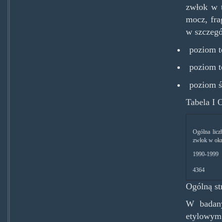
zwłok w t
mocz, fra
w szczegó
poziom t
poziom t
poziom ś
Tabela I 
Ogólna liczb
zwłok w okr
1990-1999
4364
Ogólną st
W badany
etylowym,