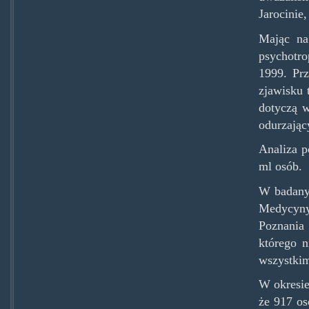
Jarocinie
Mając na
psychotro
1999. Prz
zjawisku 
dotyczą w
odurzając
Analiza p
ml osób.
W badanym
Medycyny
Poznania
którego n
wszystkim
W okresie
że 917 os