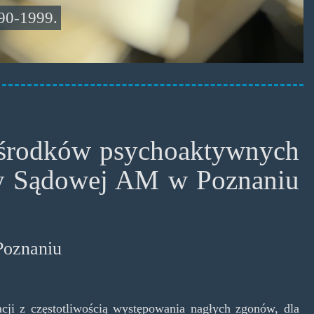
90-1999.
 środków psychoaktywnych
y Sądowej AM w Poznaniu
Poznaniu
acji z częstotliwością występowania nagłych zgonów, dla