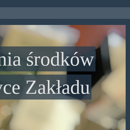
nia środków
yce Zakładu