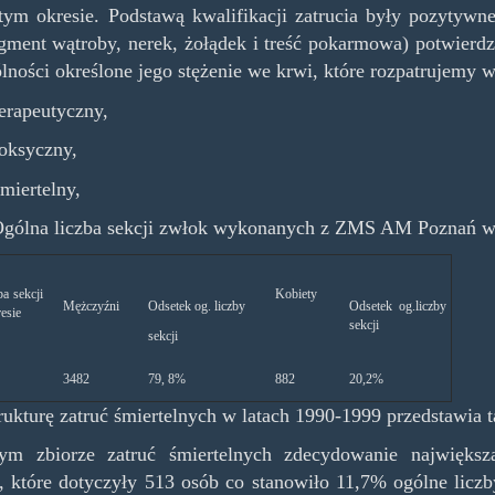
ym okresie. Podstawą kwalifikacji zatrucia były pozytywn
gment wątroby, nerek, żołądek i treść pokarmowa) potwierdz
lności określone jego stężenie we krwi, które rozpatrujemy w
erapeutyczny,
oksyczny,
miertelny,
Ogólna liczba sekcji zwłok wykonanych z ZMS AM Poznań w
a sekcji
Kobiety
Mężczyźni
Odsetek og. liczby
Odsetek og.liczby
esie
sekcji
sekcji
3482
79, 8%
882
20,2%
rukturę zatruć śmiertelnych w latach 1990-1999 przedstawia ta
m zbiorze zatruć śmiertelnych zdecydowanie największą 
 które dotyczyły 513 osób co stanowiło 11,7% ogólne licz