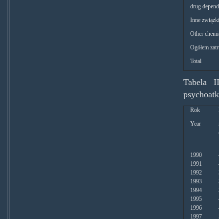
drug depend
Inne związk
Other chemi
Ogółem zatr
Total
Tabela I
psychoat
Rok
Year
1990
1991
1992
1993
1994
1995
1996
1997