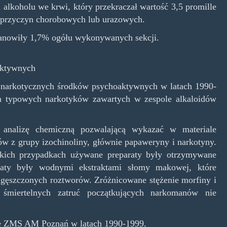
alkoholu we krwi, który przekraczał wartość 3,5 promille
z przyczyn chorobowych lub urazowych.
tanowiły 1,7% ogółu wykonywanych sekcji.
aktywnych
m narkotycznych środków psychoaktywnych w latach 1990-
typowych narkotyków zawartych w zespole alkaloidów
 analizę chemiczną pozwalającą wykazać w materiale
w z grupy izochinoliny, głównie papaweryny i narkotyny.
stkich przypadkach używane preparaty były otrzymywane
aty były wodnymi ekstraktami słomy makowej, które
gęszczonych roztworów. Zróżnicowane stężenie morfiny i
miertelnych zatruć początkujących narkomanów nie
iale ZMS AM Poznań w latach 1990-1999.