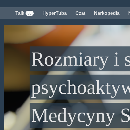
Przejdź
do
Talk
HyperTuba
Czat
Narkopedia
53
treści
Rozmiary i 
psychoaktyw
Medycyny S