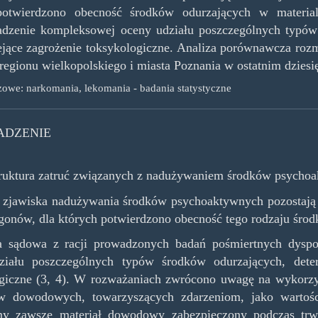
potwierdzono obecność środków odurzających w materia
dzenie kompleksowej oceny udziału poszczególnych typów 
iejące zagrożenie toksykologiczne. Analiza porównawcza roz
 regionu wielkopolskiego i miasta Poznania w ostatnim dziesię
zowe: narkomania, lekomania - badania statystyczne
DZENIE
ruktura zatruć związanych z nadużywaniem środków psycho
zjawiska nadużywania środków psychoaktywnych pozostają z
gonów, dla których potwierdzono obecność tego rodzaju środ
 sądowa z racji prowadzonych badań pośmiertnych dyspo
ziału poszczególnych typów środków odurzających, determ
giczne (3, 4). W rozważaniach zwrócono uwagę na wykorzy
ów dowodowych, towarzyszących zdarzeniom, jako wartośc
my zawsze materiał dowodowy zabezpieczony podczas trw