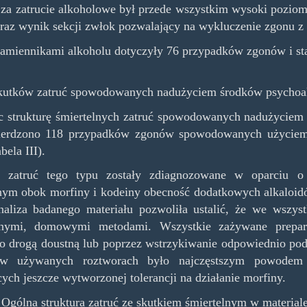
za zatrucie alkoholowe był przede wszystkim wysoki poziom 
raz wynik sekcji zwłok pozwalający na wykluczenie zgonu 
zamiennikami alkoholu dotyczyły 76 przypadków zgonów i s
skutków zatruć spowodowanych nadużyciem środków psycho
c strukturę śmiertelnych zatruć spowodowanych nadużycie
ierdzono 118 przypadków zgonów spowodowanych użyciem 
bela III).
i zatruć tego typu zostały zdiagnozowane w oparciu o
nym obok morfiny i kodeiny obecność dodatkowych alkaloidó
naliza badanego materiału pozwoliła ustalić, że we wszy
nymi, domowymi metodami. Wszystkie zażywane prepar
 drogą doustną lub poprzez wstrzykiwanie odpowiednio pod
w używanych roztworach było najczęstszym powodem ś
cych jeszcze wytworzonej tolerancji na działanie morfiny.
. Ogólna struktura zatruć ze skutkiem śmiertelnym w mater