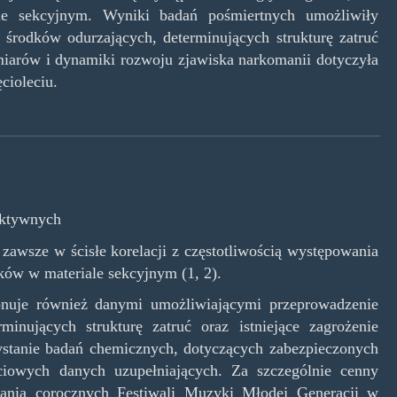
le sekcyjnym. Wyniki badań pośmiertnych umożliwiły
środków odurzających, determinujących strukturę zatruć
miarów i dynamiki rozwoju zjawiska narkomanii dotyczyła
cioleciu.
aktywnych
awsze w ścisłe korelacji z częstotliwością występowania
ków w materiale sekcyjnym (1, 2).
nuje również danymi umożliwiającymi przeprowadzenie
inujących strukturę zatruć oraz istniejące zagrożenie
stanie badań chemicznych, dotyczących zabezpieczonych
iowych danych uzupełniających. Za szczególnie cenny
ania corocznych Festiwali Muzyki Młodej Generacji w