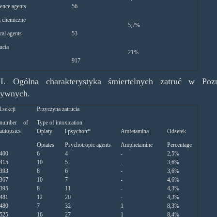
ence agents
56
i chemiczne
5,7%
cal agents
53
ucia
21%
917
II. Ogólna charakterystyka śmiertelnych zatruć w Po
kywnych.
l.sekcji
Przyczyna zatrucia
number of
Type of intoxication
autopsies
Opiaty
l.psychotr*
Amfetamina
Odsetek
Opiates
Psychotropic agents
Amphetamine
Percentage
400
6
4
-
2,5%
415
10
5
-
3,6%
393
8
6
-
3,6%
367
10
7
-
4,6%
395
8
11
-
4,3%
481
12
20
-
4,3%
480
7
32
1
8,3%
525
16
27
1
8,4%