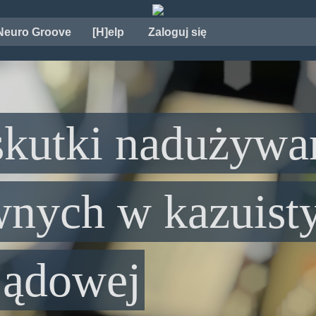
Neuro Groove
[H]elp
Zaloguj się
skutki nadużywa
nych w kazuist
ądowej