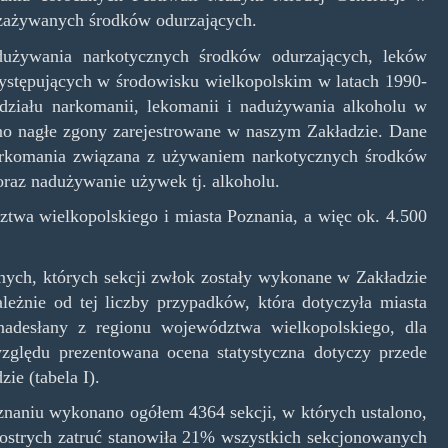
ry zażywanych środków odurzających.
używania narkotycznych środków odurzających, leków
występujących w środowisku wielkopolskim w latach 1990-
działu narkomanii, lekomanii i nadużywania alkoholu w
ano nagłe zgony zarejestrowane w naszym Zakładzie. Dane
narkomania związana z używaniem narkotycznych środków
raz nadużywanie używek tj. alkoholu.
twa wielkopolskiego i miasta Poznania, a więc ok. 4.500
ych, których sekcji zwłok zostały wykonane w Zakładzie
nie od tej liczby przypadków, która dotyczyła miasta
adesłany z regionu województwa wielkopolskiego, dla
zględu prezentowana ocena statystyczna dotyczy przede
e (tabela I).
naniu wykonano ogółem 4364 sekcji, w których ustalono,
 ostrych zatruć stanowiła 21% wszystkich sekcjonowanych