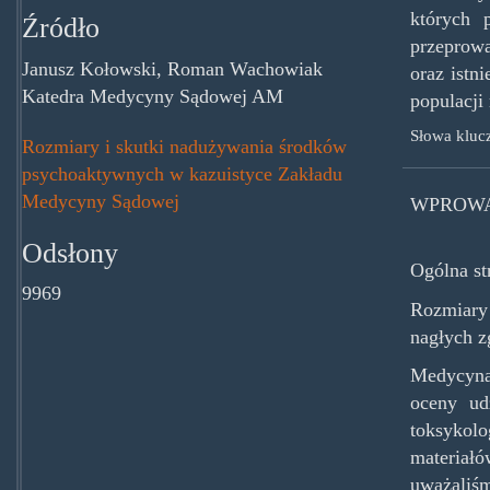
których 
Źródło
przeprowa
Janusz Kołowski, Roman Wachowiak
oraz istn
Katedra Medycyny Sądowej AM
populacji
Słowa kluc
Rozmiary i skutki nadużywania środków
psychoaktywnych w kazuistyce Zakładu
Medycyny Sądowej
WPROWA
Odsłony
Ogólna st
9969
Rozmiary 
nagłych z
Medycyna
oceny ud
toksykolo
materiał
uważaliś