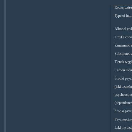
Rodzaj zatru
Type of into
Alkohol et
Ethyl alcoho
Zamienniki 
Substituted 
Tlenek węgl
Carbon mon
Środki psy
(leki uzależn
psychoactiv
(dependence 
Środki psyc
Psychoactiv
Leki nie uza