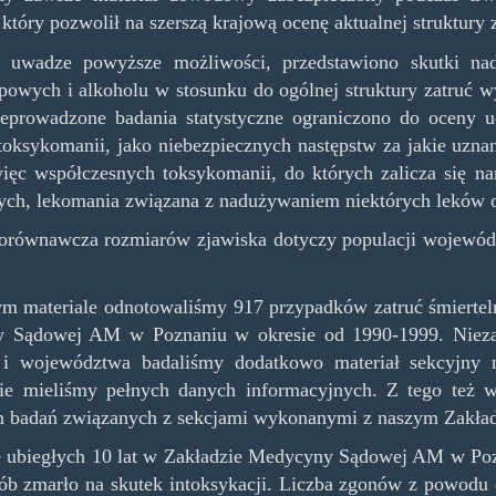
, który pozwolił na szerszą krajową ocenę aktualnej struktu
 uwadze powyższe możliwości, przedstawiono skutki nad
powych i alkoholu w stosunku do ogólnej struktury zatruć 
eprowadzone badania statystyczne ograniczono do oceny u
toksykomanii, jako niebezpiecznych następstw za jakie uzn
ięc współczesnych toksykomanii, do których zalicza się 
ych, lekomania związana z nadużywaniem niektórych leków o
orównawcza rozmiarów zjawiska dotyczy populacji wojewódz
 materiale odnotowaliśmy 917 przypadków zatruć śmierteln
 Sądowej AM w Poznaniu w okresie od 1990-1999. Niezależ
 i województwa badaliśmy dodatkowo materiał sekcyjny n
ie mieliśmy pełnych danych informacyjnych. Z tego też w
 badań związanych z sekcjami wykonanymi z naszym Zakładzi
 ubiegłych 10 lat w Zakładzie Medycyny Sądowej AM w Poz
ób zmarło na skutek intoksykacji. Liczba zgonów z powodu