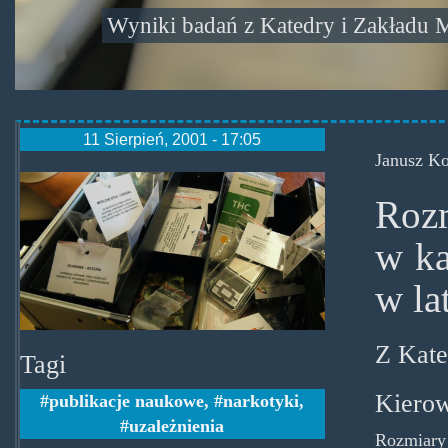
Wyniki badań z Katedry i Zakładu
11 Sierpień, 2001 - 17:05
Janusz K
walizkinarkotyki.jpg
Rozm
w k
w la
Z Kate
Tagi
Kierow
publikacje naukowe
,
narkotyki
,
uzależnienia
Rozmiary 