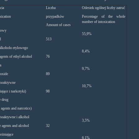
cia
Liczba
Odestek ogólnej liczby zatruć
xication
przypadków
Percentage of the whole
number of intoxication
Amount of cases
ylowy
55,9%
l
513
alkoholu etylowego
8,4%
agents of ethyl alcohol
76
a
9,7%
oxide
89
choaktywne
10,7%
iające i narkotyki)
98
e drug
agents and narcotics)
hoaktywne i alkohol
3,5%
e agents and alcohol
32
leżniające
6,1%