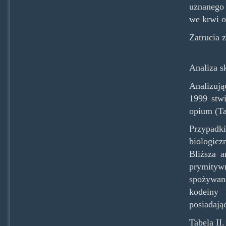
uznanego 
we krwi o
Zatrucia 
Analiza 
Analizują
1999 stw
opium (Ta
Przypadk
biologicz
Bliższa a
prymityw
spożywano
kodeiny 
posiadają
Tabela II