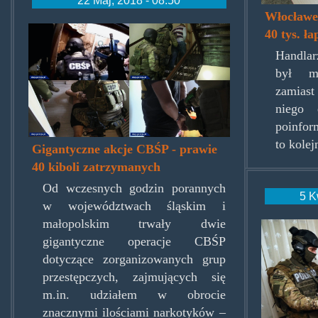
22 Maj, 2018 - 08:50
Włocławek
cbsp210518.jpg
40 tys. ł
Handlar
był m
zamiast
niego 
poinfor
to kolej
Gigantyczne akcje CBŚP - prawie
40 kiboli zatrzymanych
Od wczesnych godzin porannych
5 K
w województwach śląskim i
małopolskim trwały dwie
30mln
gigantyczne operacje CBŚP
dotyczące zorganizowanych grup
przestępczych, zajmujących się
m.in. udziałem w obrocie
znacznymi ilościami narkotyków –