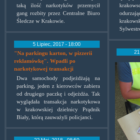
taką ilość narkotyków przemycił
krakow
gang rozbity przez Centralne Biuro
odurza
Śledcze w Krakowie.
krako
Sylwestr
5 Lipiec, 2017 - 18:00
21
"Na parkingu karton, w pizzerii
reklamówkę". Wpadli po
wlocl
narkotykowej transakcji
Dwa samochody podjeżdżają na
parking, jeden z kierowców zabiera
od drugiego paczkę i odjeżdża. Tak
wyglądała transakcja narkotykowa
w krakowskiej dzielnicy Prądnik
Biały, którą zauważyli policjanci.