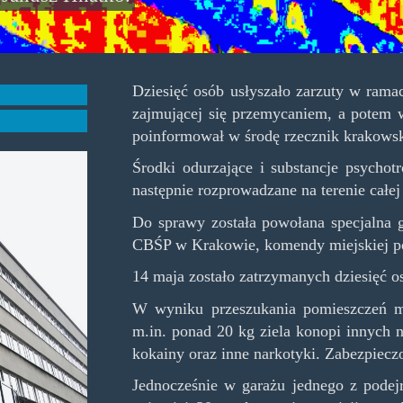
Dziesięć osób usłyszało zarzuty w rama
zajmującej się przemycaniem, a potem 
poinformował w środę rzecznik krakowsk
Środki odurzające i substancje psychot
następnie rozprowadzane na terenie całej
Do sprawy została powołana specjalna g
CBŚP w Krakowie, komendy miejskiej po
14 maja zostało zatrzymanych dziesięć o
W wyniku przeszukania pomieszczeń m
m.in. ponad 20 kg ziela konopi innych 
kokainy oraz inne narkotyki. Zabezpieczo
Jednocześnie w garażu jednego z pode