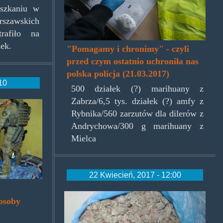
szkaniu w
zawskich
rafiło na
ek.
"Pomagamy i chronimy" - czyli
przed czym ostatnio uchroniła nas
polska policja (21.03.2017)
:10
500 działek (?) marihuany z
Zabrza/6,5 tys. działek (?) amfy z
Rybnika/560 zarzutów dla dilerów z
Andrychowa/300 g marihuany z
Mielca
22 Kwiecień, 2017 - 12:00
trawazbdg220417.jpg
 osoby