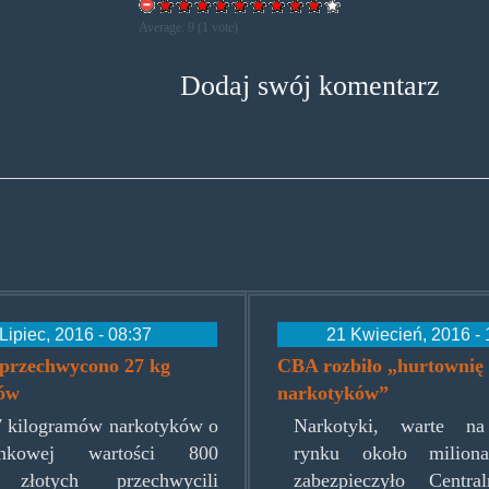
Average:
9
(
1
vote)
Dodaj swój komentarz
Lipiec, 2016 - 08:37
21 Kwiecień, 2016 - 
przechwycono 27 kg
CBA rozbiło „hurtownię
ów
narkotyków”
7 kilogramów narkotyków o
Narkotyki, warte n
rynkowej wartości 800
rynku około miliona
y złotych przechwycili
zabezpieczyło Centra