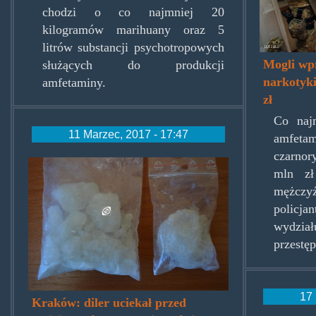
chodzi o co najmniej 20
kilogramów marihuany oraz 5
litrów substancji psychotropowych
Mogli wp
służących do produkcji
narkotyki
amfetaminy.
zł
Co naj
11 Marzec, 2017 - 17:47
amfetam
czarnor
amfazkrakowskiegopubu.jpg
mln zł
mężczy
policj
wydz
przestę
17 
Kraków: diler uciekał przed