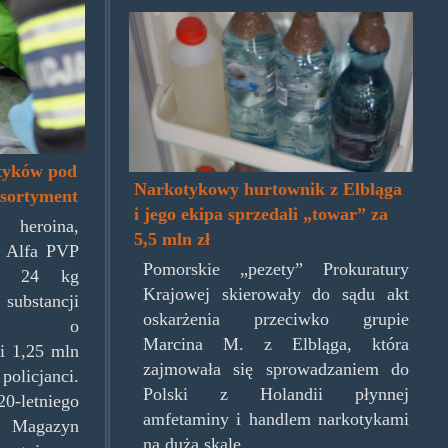
.jpg
pezety.jpg
tyków pod
Narkotykowy hurtownik z Elbląga
asortyment
i jego ekipa sprzedali „towar” za
 heroina,
5,5 mln zł
i Alfa PVP
Pomorskie „pezety” Prokuratury
e 24 kg
Krajowej skierowały do sądu akt
bstancji
oskarżenia przeciwko grupie
wych o
Marcina M. z Elbląga, która
i 1,25 mln
zajmowała się sprowadzaniem do
policjanci.
Polski z Holandii płynnej
etniego
amfetaminy i handlem narkotykami
agazyn
na dużą skalę