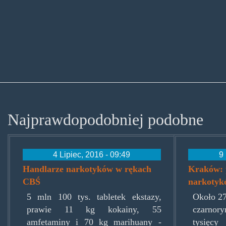
Najprawdopodobniej podobne
4 Lipiec, 2016 - 09:49
9 
Handlarze narkotyków w rękach
Kraków: 
CBŚ
narkotyk
5 mln 100 tys. tabletek ekstazy,
Około 2
prawie 11 kg kokainy, 55
czarno
amfetaminy i 70 kg marihuany -
tysięc