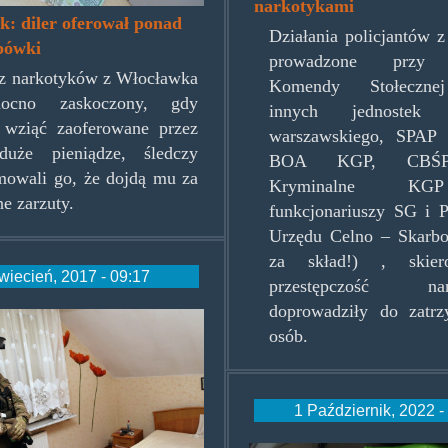
narkotykami
: diler oferował ponad
Działania policjantów 
apówki
prowadzone przy 
z narkotyków z Włocławka
Komendy Stołecznej
ocno zaskoczony, gdy
innych jednostek g
 wziąć zaoferowane przez
warszawskiego, SPAP 
duże pieniądze, śledczy
BOA KGP, CBŚP
mowali go, że dojdą mu za
Kryminalne KG
ne zarzuty.
funkcjonariuszy SG i P
Urzędu Celno – Skarb
za skład!) , skie
wiecień, 2017 - 09:17
przestępczość nark
doprowadziły do zatr
050417a.jpg
osób.
1 Październik, 2022 -