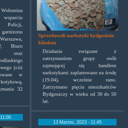
z Wołomina
wsparciu
 Policji,
arnizonu
Sprzedawali narkotyki bydgoskim
Warszawa,
kibolom
, Biuro
Działania związane z
P oraz
zatrzymaniem grupy osób
odlaskiego
zajmującej się handlem
owego (cóż
narkotykami zaplanowano na środę
rowane w
(19.04), wcześnie rano.
otykową,
Zatrzymano pięciu mieszkańców
zymania 32
Bydgoszczy w wieku od 30 do 50
lat.
 11:00
13 Marzec, 2023 - 11:45