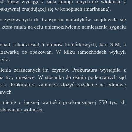
 50 litrów wyciągu z ziela konopi innych niż włókniste z
oaktywnej znajdującej się w konopiach (marihuana).
zystywanych do transportu narkotyków znajdowała się
która miała na celu uniemożliwienie namierzenia sygnału
 ponad kilkadziesiąt telefonów komórkowych, kart SIM, a
zgrzewarkę do opakowań. W kilku samochodach wykryli
tyki.
nienia zarzucanych im czynów. Prokuratura wystąpiła z
na trzy miesiące. W stosunku do ośmiu podejrzanych sąd
ski. Prokuratura zamierza złożyć zażalenie na odmowę
anych.
ienie o łącznej wartości przekraczającej 750 tys. zł.
ozbawienia wolności.