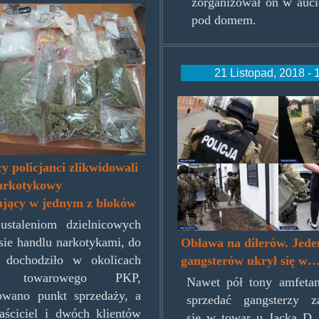
zorganizował on w auci
sklepikrakowstaremiasto.jpg
pod domem.
21 Listopad, 2018 - 
cbspwzywiole.
 policjanci zlikwidowali
narkotykowy
ujący w jednym z bloków
ustaleniom dzielnicowych
sie handlu narkotykami, do
Obława na dilerów. Jede
o dochodziło w okolicach
gangsterów ukrył się w…
a towarowego PKP,
Nawet pół tony amfeta
owano punkt sprzedaży, a
sprzedać gangsterzy za
aściciel i dwóch klientów
się w towar u Jacka D.,