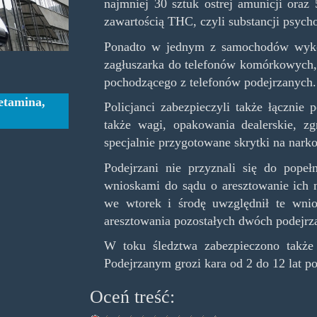
najmniej 30 sztuk ostrej amunicji oraz
zawartością THC, czyli substancji psych
Ponadto w jednym z samochodów wykor
zagłuszarka do telefonów komórkowych, 
pochodzącego z telefonów podejrzanych.
etamina
,
Policjanci zabezpieczyli także łącznie
także wagi, opakowania dealerskie, 
specjalnie przygotowane skrytki na narko
Podejrzani nie przyznali się do popeł
wnioskami do sądu o aresztowanie ich 
we wtorek i środę uwzględnił te wnio
aresztowania pozostałych dwóch podejrz
W toku śledztwa zabezpieczono także m
Podejrzanym grozi kara od 2 do 12 lat p
Oceń treść: