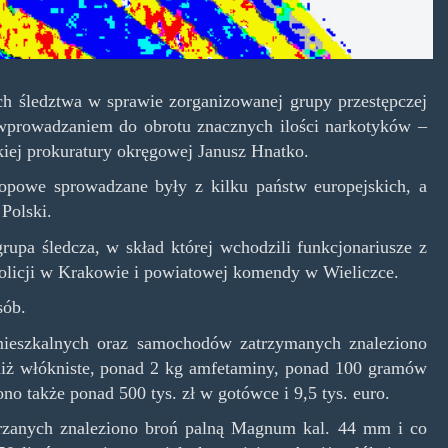
ch śledztwa w sprawie zorganizowanej grupy przestępczej
wprowadzaniem do obrotu znacznych ilości narkotyków –
iej prokuratury okręgowej Janusz Hnatko.
ropowe sprowadzane były z kilku państw europejskich, a
 Polski.
rupa śledcza, w skład której wchodzili funkcjonariusze z
licji w Krakowie i powiatowej komendy w Wieliczce.
sób.
ieszkalnych oraz samochodów zatrzymanych znaleziono
niż włókniste, ponad 2 kg amfetaminy, ponad 100 gramów
no także ponad 500 tys. zł w gotówce i 9,5 tys. euro.
jrzanych znaleziono broń palną Magnum kal. 44 mm i co