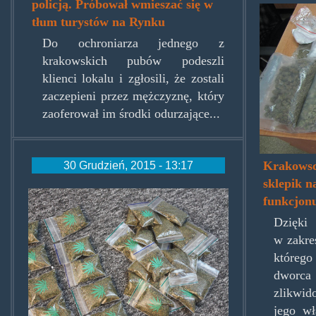
policją. Próbował wmieszać się w
narko
tłum turystów na Rynku
Do ochroniarza jednego z
krakowskich pubów podeszli
klienci lokalu i zgłosili, że zostali
zaczepieni przez mężczyznę, który
zaoferował im środki odurzające...
Krakowscy
30 Grudzień, 2015 - 13:17
sklepik 
image008.jpg
funkcjon
Dzięki 
w zakre
któreg
dworc
zlikwid
jego wł