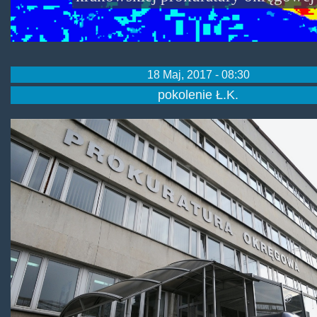
18 Maj, 2017 - 08:30
pokolenie Ł.K.
prokuraturakrakow.jpg