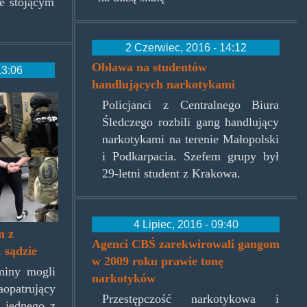
e stojącym
2 Czerwiec, 2016 - 14:12
Obława na studentów
13:06
handlujących narkotykami
jpg
Policjanci z Centralnego Biura
Śledczego rozbili gang handlujący
narkotykami na terenie Małopolski
i Podkarpacia. Szefem grupy był
29-letni student z Krakowa.
4 Lipiec, 2016 - 09:40
n z
Agenci CBŚ zarekwirowali gangom
 sądzie
w 2009 roku prawie tonę
miny mogli
narkotyków
opatrujący
Przestępczość narkotykowa i
 jednego z