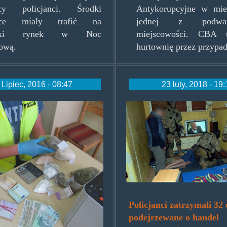
scy policjanci. Środki
Antykorupcyjne w mie
jące miały trafić na
jednej z podwars
wski rynek w Noc
miejscowości. CBA t
ową.
hurtownię przez przypad
 Lipiec, 2016 - 08:47
23 luty, 2018 - 19
aweklapowka.jpg
32zwawy.jpg
Policjanci zatrzymali 32
podejrzewane o handel