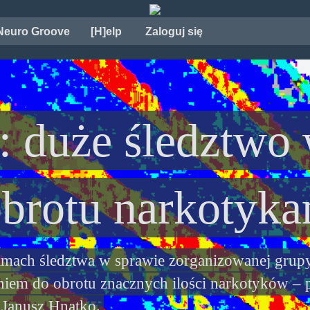
Neuro Groove
[H]elp
Zaloguj się
: duże śledztwo
obrotu narkotyk
amach śledztwa w sprawie zorganizowanej grupy 
em do obrotu znacznych ilości narkotyków – 
 Janusz Hnatko.