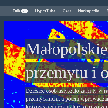
Przejdź
do
Talk
HyperTuba
Czat
Narkopedia
75
treści
Małopolskie
przemytu i 
Dziesięć osób usłyszało zarzuty w r
przemycaniem, a potem wprowadzani
krakowskiej prokuratury okręgowej