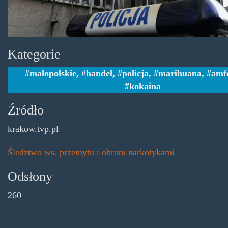
Kategorie
małopolskie
,
handel
,
policja
,
marihuana
,
amf
kokaina
Źródło
krakow.tvp.pl
Śledztwo ws. przemytu i obrotu narkotykami
Odsłony
260