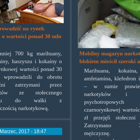
magazynwautku
rowadzić na rynek
 o wartości ponad 30 mln
mniej 700 kg marihuany,
Mobilny magazyn narko
iny, haszyszu i kokainy o
blokiem mieścił szeroki 
ynkowej wartości ponad 30
Marihuana, kokaina,
 wprowadzili do obrotu
amfetamina, klefedron 
źni zatrzymani przez
– w sumie prawi
antów ze stołecznego
narkotyków i su
iału do walki z
psychotropo
pczością narkotykową.
czarnorynkowej wartośc
zł przejęli stołeczni 
Zatrzymano 20-l
Marzec, 2017 - 18:47
mężczyznę. M