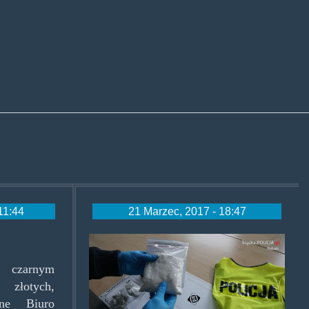
11:44
21 Marzec, 2017 - 18:47
pomagamy_i_chronimy_s
a czarnym
 złotych,
lne Biuro