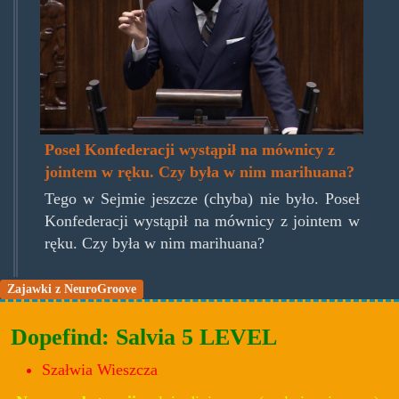
Poseł Konfederacji wystąpił na mównicy z
jointem w ręku. Czy była w nim marihuana?
Tego w Sejmie jeszcze (chyba) nie było. Poseł
Konfederacji wystąpił na mównicy z jointem w
ręku. Czy była w nim marihuana?
Zajawki z NeuroGroove
Dopefind: Salvia 5 LEVEL
Szałwia Wieszcza