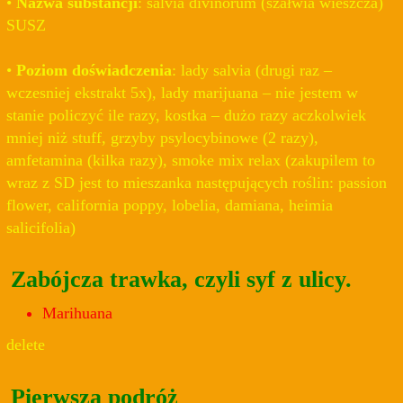
•
Nazwa substancji
: salvia divinorum (szałwia wieszcza)
SUSZ
•
Poziom doświadczenia
: lady salvia (drugi raz –
wczesniej ekstrakt 5x), lady marijuana – nie jestem w
stanie policzyć ile razy, kostka – dużo razy aczkolwiek
mniej niż stuff, grzyby psylocybinowe (2 razy),
amfetamina (kilka razy), smoke mix relax (zakupilem to
wraz z SD jest to mieszanka następujących roślin: passion
flower, california poppy, lobelia, damiana, heimia
salicifolia)
Zabójcza trawka, czyli syf z ulicy.
Marihuana
delete
Pierwsza podróż