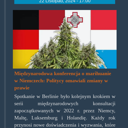
22 Listopad, 2024 - 17:00
niemcy-holandia-luksemburg-
malta-legalizacja-marihuany-
696x392.jpg.jpg
Międzynarodowa konferencja o marihuanie
w Niemczech: Politycy omawiali zmiany w
prawie
Spotkanie w Berlinie było kolejnym krokiem w
serii międzynarodowych konsultacji
zapoczątkowanych w 2022 r. przez Niemcy,
Maltę, Luksemburg i Holandię. Każdy rok
przynosi nowe doświadczenia i wyzwania, które