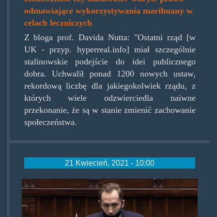
odmawiające wykorzystywania marihuany w
celach leczniczych
Z bloga prof. Davida Nutta: "Ostatni rząd [w
UK - przyp. hyperreal.info] miał szczególnie
stalinowskie podejście do idei publicznego
dobra. Uchwalił ponad 1200 nowych ustaw,
rekordową liczbę dla jakiegokolwiek rządu, z
których wiele odzwierciedla naiwne
przekonanie, że są w stanie zmienić zachowanie
społeczeństwa.
21 Kwiecień, 2021 - 10:00
berkowicz.png