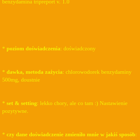
benzydamina tripreport v. 1.0
*
poziom doświadczenia
: doświadczony
*
dawka, metoda zażycia
: chlorowodorek benzydaminy
500mg, doustnie
*
set & setting
: lekko chory, ale co tam :) Nastawienie
pozytywne.
*
czy dane doświadczenie zmieniło mnie w jakiś sposób
: