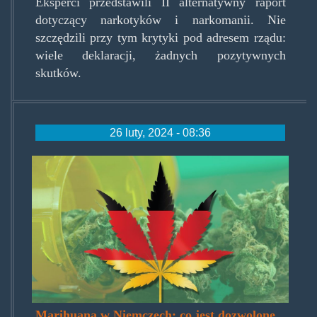
Eksperci przedstawili II alternatywny raport
dotyczący narkotyków i narkomanii. Nie
szczędzili przy tym krytyki pod adresem rządu:
wiele deklaracji, żadnych pozytywnych
skutków.
26 luty, 2024 - 08:36
germanweed.jpg
Marihuana w Niemczech: co jest dozwolone,