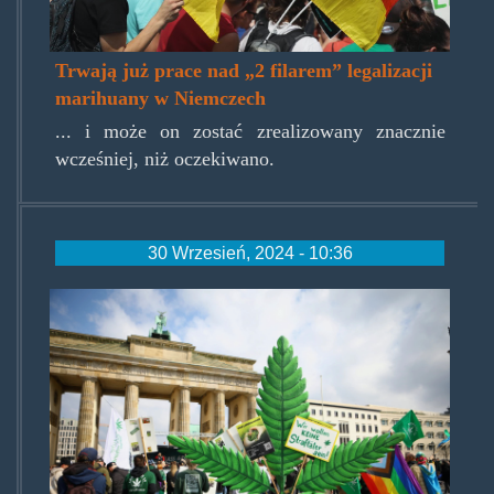
Trwają już prace nad „2 filarem” legalizacji
marihuany w Niemczech
... i może on zostać zrealizowany znacznie
wcześniej, niż oczekiwano.
30 Wrzesień, 2024 - 10:36
germancannaclubs.jpg