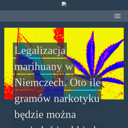
Przejdź do treści
Toggle
navigat
Legalizacja
marihuany w
Niemczech. Oto ile
gramów narkotyku
będzie można