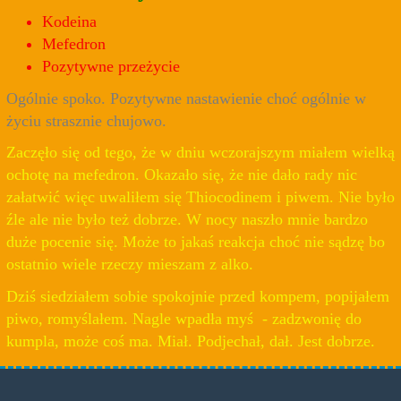
Kodeina
Mefedron
Pozytywne przeżycie
Ogólnie spoko. Pozytywne nastawienie choć ogólnie w
życiu strasznie chujowo.
Zaczęło się od tego, że w dniu wczorajszym miałem wielką
ochotę na mefedron. Okazało się, że nie dało rady nic
załatwić więc uwaliłem się Thiocodinem i piwem. Nie było
źle ale nie było też dobrze. W nocy naszło mnie bardzo
duże pocenie się. Może to jakaś reakcja choć nie sądzę bo
ostatnio wiele rzeczy mieszam z alko.
Dziś siedziałem sobie spokojnie przed kompem, popijałem
piwo, romyślałem. Nagle wpadła myś - zadzwonię do
kumpla, może coś ma. Miał. Podjechał, dał. Jest dobrze.