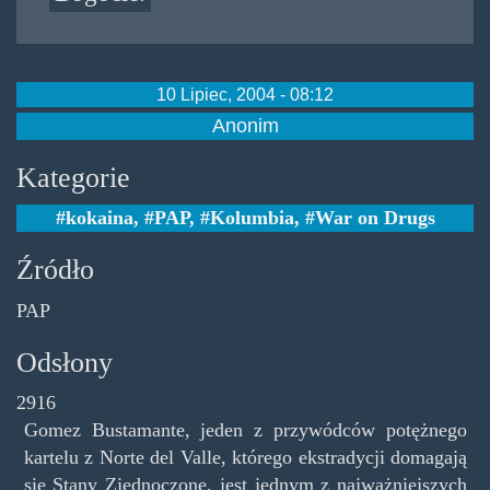
10 Lipiec, 2004 - 08:12
Anonim
Kategorie
kokaina
,
PAP
,
Kolumbia
,
War on Drugs
Źródło
PAP
Odsłony
2916
Gomez Bustamante, jeden z przywódców potężnego
kartelu z Norte del Valle, którego ekstradycji domagają
się Stany Zjednoczone, jest jednym z najważniejszych