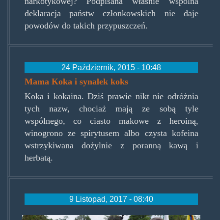
narkotykowej? Podpisana właśnie wspólna
deklaracja państw członkowskich nie daje
powodów do takich przypuszczeń.
24 Październik, 2015 - 10:48
Mama Koka i synalek koks
Koka i kokaina. Dziś prawie nikt nie odróżnia
tych nazw, chociaż mają ze sobą tyle
wspólnego, co ciasto makowe z heroiną,
winogrono ze spirytusem albo czysta kofeina
wstrzykiwana dożylnie z poranną kawą i
herbatą.
9 Listopad, 2017 - 08:40