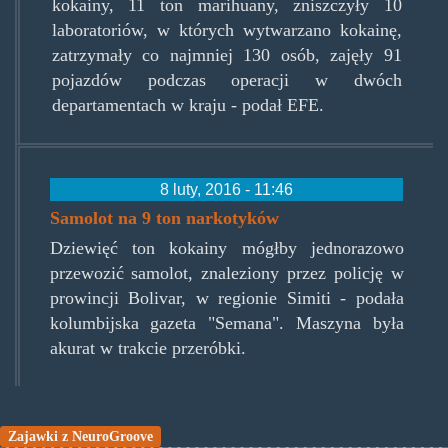
kokainy, 11 ton marihuany, zniszczyły 10
laboratoriów, w których wytwarzano kokainę,
zatrzymały co najmniej 130 osób, zajęły 91
pojazdów podczas operacji w dwóch
departamentach w kraju - podał EFE.
8 luty, 2016 - 11:46
Samolot na 9 ton narkotyków
Dziewięć ton kokainy mógłby jednorazowo
przewozić samolot, znaleziony przez policję w
prowincji Bolivar, w regionie Simiti - podała
kolumbijska gazeta "Semana". Maszyna była
akurat w trakcie przeróbki.
Zajawki z NeuroGroove