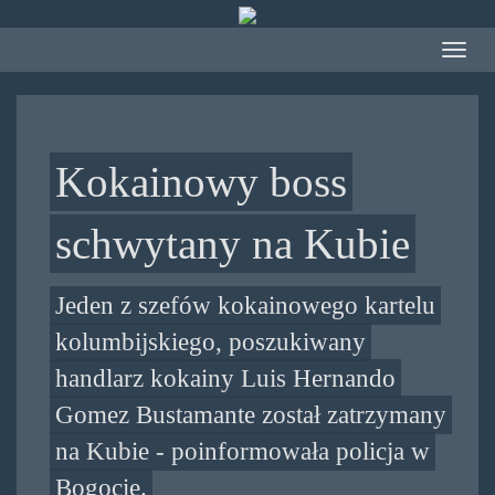
Przejdź
do
Toggle
treści
navigat
Kokainowy boss
schwytany na Kubie
Jeden z szefów kokainowego kartelu
kolumbijskiego, poszukiwany
handlarz kokainy Luis Hernando
Gomez Bustamante został zatrzymany
na Kubie - poinformowała policja w
Bogocie.