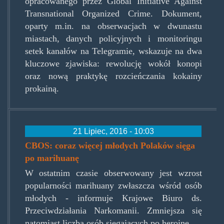
opracowanego przez Global Initiative Against
Transnational Organized Crime. Dokument,
oparty m.in. na obserwacjach w dwunastu
miastach, danych policyjnych i monitoringu
setek kanałów na Telegramie, wskazuje na dwa
kluczowe zjawiska: rewolucję wokół konopi
oraz nową praktykę rozcieńczania kokainy
prokainą.
21 Lipiec, 2016 - 10:03
CBOS: coraz więcej młodych Polaków sięga
po marihuanę
W ostatnim czasie obserwowany jest wzrost
popularności marihuany zwłaszcza wśród osób
młodych - informuje Krajowe Biuro ds.
Przeciwdziałania Narkomanii. Zmniejsza się
natomiast liczba osób sięgających po heroinę.