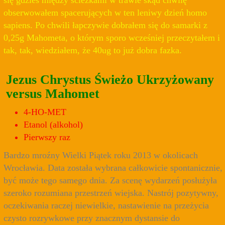
się gdzieś między ścieżkami w trawie skąd chwilę
obserwowałem spacerujących w ten leniwy dzień homo
sapiens. Po chwili łapczywie dobrałem się do samarki z
0,25g Mahometa, o którym sporo wcześniej przeczytałem i
tak, tak, wiedziałem, że 40ug to już dobra fazka.
Jezus Chrystus Świeżo Ukrzyżowany
versus Mahomet
4-HO-MET
Etanol (alkohol)
Pierwszy raz
Bardzo mroźny Wielki Piątek roku 2013 w okolicach
Wrocławia. Data została wybrana całkowicie spontanicznie,
być może tego samego dnia. Za scenę wydarzeń posłużyła
szeroko rozumiana przestrzeń wiejska. Nastrój pozytywny,
oczekiwania raczej niewielkie, nastawienie na przeżycia
czysto rozrywkowe przy znacznym dystansie do