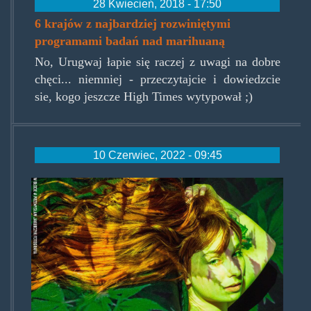
28 Kwiecień, 2018 - 17:50
6 krajów z najbardziej rozwiniętymi
programami badań nad marihuaną
No, Urugwaj łapie się raczej z uwagi na dobre
chęci... niemniej - przeczytajcie i dowiedzcie
sie, kogo jeszcze High Times wytypował ;)
10 Czerwiec, 2022 - 09:45
image0-
1-
1024x768.jpg