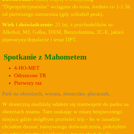
"Dipropyltryptamine" wciągane do nosa, średnio co 1-1.5h
od pierwszego zarzucenia (gdy schodził peak).
Wiek i doświadczenie:
21 lat, z psychodelików to:
Alkohol, MJ, Gałka, DXM, Benzydamina, 2C-E, jakieś
piperazyny/dopalacze i teraz DPT.
Spotkanie z Mahometem
4-HO-MET
Odrzucone TR
Pierwszy raz
Park na obrzeżach, wiosna, słoneczko, plecaczek.
W słoneczną niedzielę udałem się tramwajem do parku na
obrzeżach miasta. Tam szukając w miarę bezpiecznego
miejsca gdzie mógłbym przeleżeć trip - bo w zasadzie
chciałem doznać intesywnego doświadczenia, położyłem