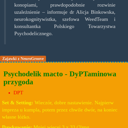
konopiami, prawdopodobnie rozwinie
uzależnienie – informuje dr Alicja Binkowska,
neurokognitywistka, szefowa WeedTeam i
konsultantka Polskiego Towarzystwa
Psychodelicznego.
Zajawki z NeuroGroove
Psychodelik macto - DyPTaminowa
przygoda
DPT
Set & Setting:
Wieczór, dobre nastawienie. Najpierw
impreza u kumpla, potem przez chwile dwór, na koniec
własne łóżko.
Dawkowanie:
Mniej więcej 3 x 33,(3)mg