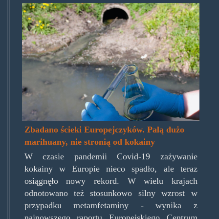
wastewater.jpg
Zbadano ścieki Europejczyków. Palą dużo
marihuany, nie stronią od kokainy
W czasie pandemii Covid-19 zażywanie
kokainy w Europie nieco spadło, ale teraz
osiągnęło nowy rekord. W wielu krajach
odnotowano też stosunkowo silny wzrost w
przypadku metamfetaminy - wynika z
najnowszego raportu Europejskiego Centrum