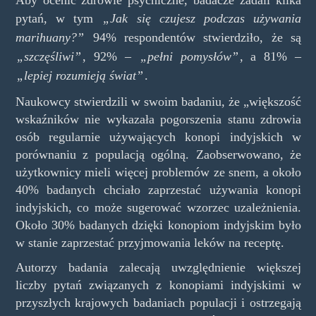
Aby ocenić zdrowie psychiczne, badacze zadali kilka
pytań, w tym
„Jak się czujesz podczas używania
marihuany?”
94% respondentów stwierdziło, że są
„szczęśliwi”
, 92% –
„pełni pomysłów”
, a 81% –
„lepiej rozumieją świat”
.
Naukowcy stwierdzili w swoim badaniu, że „większość
wskaźników nie wykazała pogorszenia stanu zdrowia
osób regularnie używających konopi indyjskich w
porównaniu z populacją ogólną. Zaobserwowano, że
użytkownicy mieli więcej problemów ze snem, a około
40% badanych chciało zaprzestać używania konopi
indyjskich, co może sugerować wzorzec uzależnienia.
Około 30% badanych dzięki konopiom indyjskim było
w stanie zaprzestać przyjmowania leków na receptę.
Autorzy badania zalecają uwzględnienie większej
liczby pytań związanych z konopiami indyjskimi w
przyszłych krajowych badaniach populacji i ostrzegają