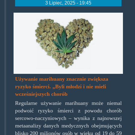
3 Lipiec, 2025 - 19:45
mjheart2.jpg
Używanie marihuany znacznie zwiększa
ryzyko śmierci. „Byli młodzi i nie mieli
wcześniejszych chorób
Regularne używanie marihuany może niemal
podwoić ryzyko śmierci z powodu chorób
sercowo-naczyniowych – wynika z najnowszej
metaanalizy danych medycznych obejmujących
blisko 200 milionów osób w wieku od 19 do 59