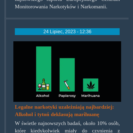
Monitorowania Narkotyków i Narkomanii.
24 Lipiec, 2023 - 12:36
uzaleznienie-
od-
alkoholu-
papierosow-
marihuany-
w-
polsce-
Legalne narkotyki uzależniają najbardziej:
Alkohol i tytoń deklasują marihuanę
696x392.jpg.jpg
W świetle najnowszych badań, około 10% osób,
które kiedykolwiek miały do czynienia z