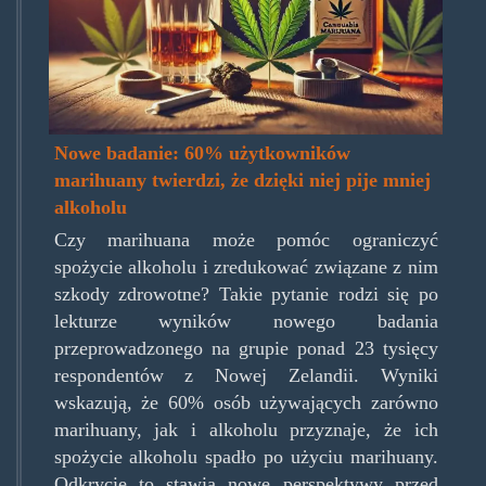
na-
spozycie-
alkoholu-
696x398.jpg.jpg
Nowe badanie: 60% użytkowników
marihuany twierdzi, że dzięki niej pije mniej
alkoholu
Czy marihuana może pomóc ograniczyć
spożycie alkoholu i zredukować związane z nim
szkody zdrowotne? Takie pytanie rodzi się po
lekturze wyników nowego badania
przeprowadzonego na grupie ponad 23 tysięcy
respondentów z Nowej Zelandii. Wyniki
wskazują, że 60% osób używających zarówno
marihuany, jak i alkoholu przyznaje, że ich
spożycie alkoholu spadło po użyciu marihuany.
Odkrycie to stawia nowe perspektywy przed