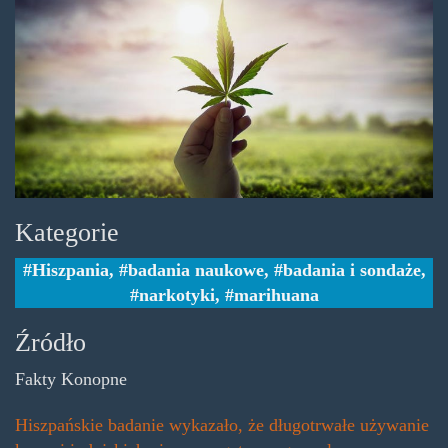
Kategorie
Hiszpania
,
badania naukowe
,
badania i sondaże
,
narkotyki
,
marihuana
Źródło
Fakty Konopne
Hiszpańskie badanie wykazało, że długotrwałe używanie