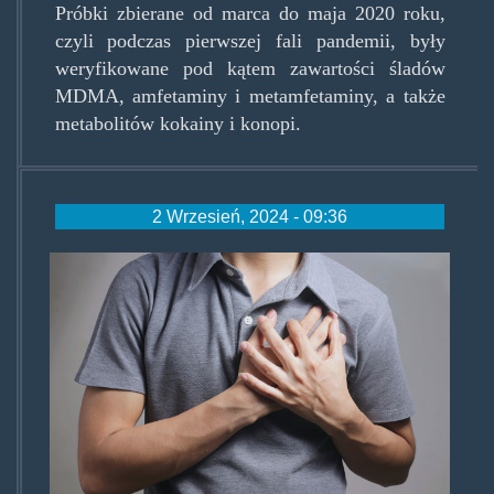
Próbki zbierane od marca do maja 2020 roku,
czyli podczas pierwszej fali pandemii, były
weryfikowane pod kątem zawartości śladów
MDMA, amfetaminy i metamfetaminy, a także
metabolitów kokainy i konopi.
2 Wrzesień, 2024 - 09:36
recreational-
drugs-
heart2.jpg