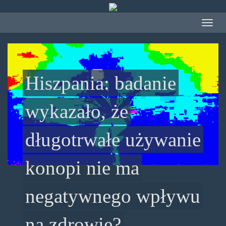
Przejdź
do
Toggle
treści
navigat
Hiszpania: badanie
wykazało, że
długotrwałe używanie
konopi nie ma
negatywnego wpływu
na zdrowie?