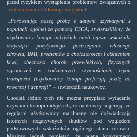
przed ryzykiem wystąpienia problemów związanych z
uzależnieniem od konopi indyjskich
.
„Porównując naszą próbę z danymi uzyskanymi z
populacji ogólnej za pomocą ESCA, stwierdziliśmy, że
użytkownicy konopi indyjskich mieli lepsze wskaźniki
dotyczące pozytywnego postrzegania własnego
zdrowia, BMI, problemów z cholesterolem i ciśnieniem
krwi, obecności chorób przewlekłych, fizycznych
ograniczeń w codziennych czynnościach, trybu
transportu (użytkownicy konopi preferują jazdę na
rowerze) i depresji”
– stwierdzili naukowcy.
Chociaż różnic tych nie można przypisać wyłącznie
używaniu konopi indyjskich, to naukowcy sugerują, że
regularni użytkownicy marihuany nie doświadczają
istotnych negatywnych skutków pod względem
podstawowych wskaźników ogólnego stanu zdrowia.
Musimy jednak pamiętać, że ocena konkretnego