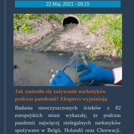
22 Maj, 2021 - 09:15
wastewater.jpg
Jak zmieniło się zażywanie narkotyków
podczas pandemii? Eksperci wyjaśniają
Badania nieoczyszczonych ścieków z 82
europejskich miast wykazały, że podczas
pandemii najwięcej nielegalnych narkotyków
spożywano w Belgii, Holandii oraz Chorwacji.