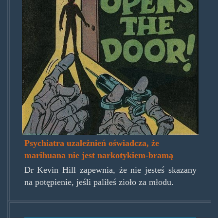
Psychiatra uzależnień oświadcza, że
marihuana nie jest narkotykiem-bramą
Dr Kevin Hill zapewnia, że nie jesteś skazany
na potępienie, jeśli paliłeś zioło za młodu.