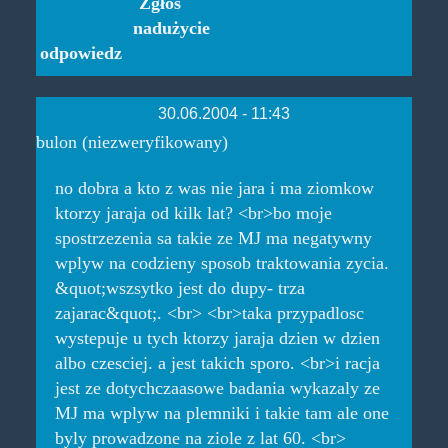
Zgłoś
nadużycie
odpowiedz
30.06.2004 - 11:43
bulon (niezweryfikowany)
no dobra a kto z was nie jara i ma ziomkow
ktorzy jaraja od kilk lat? <br>bo moje
spostrzezenia sa takie ze MJ ma negatywny
wplyw na codzieny sposob traktowania zycia.
&quot;wszsytko jest do dupy- trza
zajarac&quot;. <br> <br>taka przypadlosc
wystepuje u tych ktorzy jaraja dzien w dzien
albo czesciej. a jest takich sporo. <br>i racja
jest ze dotychczaasowe badania wykazaly ze
MJ ma wplyw na plemniki i takie tam ale one
byly prowadzone na ziole z lat 60. <br>