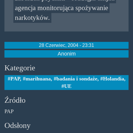
agencja monitorująca spożywanie
narkotyków.
28 Czerwiec, 2004 - 23:31
Anonim
Kategorie
PAP
,
marihuana
,
badania i sondaże
,
Holandia
,
UE
Źródło
PAP
Odsłony