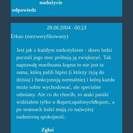
nadużycie
odpowiedz
29.06.2004 - 00:13
Erkao (niezweryfikowany)
Jest jak z każdym narkotykiem - skoro ludzi
poczuli jego moc próbują ją zwiększyć. Tak
naprawdę marihuana kupna to nie jest ta
sama, którą palili hipisi (i którzy żyją do
dzisiaj i funkcjonują normalnie) i którą każdu
może sobie wychodować, ale specialne
odmiany. Ale co do chorób, to ataki paniki
widziałem tylko u &quot;upalonych&quot;, a
po seansach ludzi mają co najwyżej
nadmierną spokojność.
Zgłoś