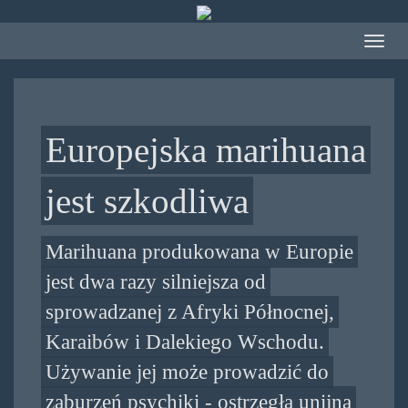
Przejdź
do
Toggle
treści
navigat
Europejska marihuana
jest szkodliwa
Marihuana produkowana w Europie
jest dwa razy silniejsza od
sprowadzanej z Afryki Północnej,
Karaibów i Dalekiego Wschodu.
Używanie jej może prowadzić do
zaburzeń psychiki - ostrzegła unijna