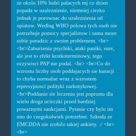
ze okolo 10% ludzi palacych mj co dzien
popada w uzaleznienie, niemniej ciezko
jednak je porownac do uzaleznienia od
opiatow. Wedlug WHO polowa tych osob nie
potrzebuje pomocy specjalistow i sama moze
sobie poradzic z swoim problemem. <br>
<br>Zaburzenia psychiki, ataki paniki, sure,
ale jest to efekt krotkoterminowy, tego
oczywisci PAP nie podal. <br> <br>Co do
wzrostu liczby osob poddajacych sie kuracji
to chyba normalne wraz z wzrostem
represyjnosci polityki narkotykowej.
<br>Poddanie sie leczeniu jest poprostu dla
wielu droga ucieczki przed bardziej
powaznymi sankcjami. Pytanie czy bylo im
ono do czegokolwiek potrzebne. Szkoda ze
EMCDDA nie zrobilo takiej ankiety. :/ <br>
<br>