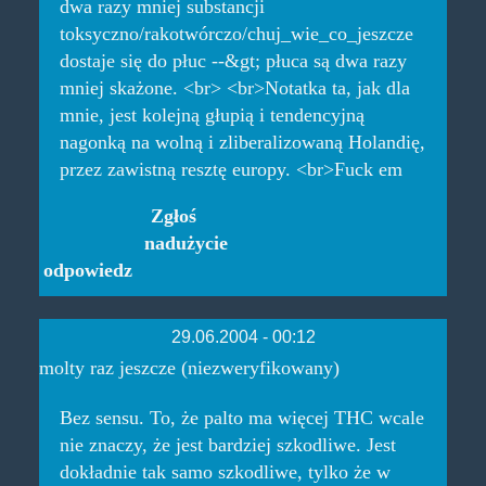
dwa razy mniej substancji
toksyczno/rakotwórczo/chuj_wie_co_jeszcze
dostaje się do płuc --&gt; płuca są dwa razy
mniej skażone. <br> <br>Notatka ta, jak dla
mnie, jest kolejną głupią i tendencyjną
nagonką na wolną i zliberalizowaną Holandię,
przez zawistną resztę europy. <br>Fuck em
Zgłoś
nadużycie
odpowiedz
29.06.2004 - 00:12
molty raz jeszcze (niezweryfikowany)
Bez sensu. To, że palto ma więcej THC wcale
nie znaczy, że jest bardziej szkodliwe. Jest
dokładnie tak samo szkodliwe, tylko że w