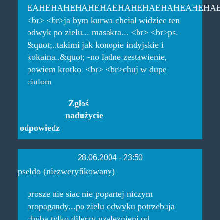
EAHEHAHEHAHEHAEHAHEHAEHAHEAHEHA
<br> <br>ja bym kurwa chcial widziec ten
odwyk po zielu... masakra... <br> <br>ps.
&quot;..takimi jak konopie indyjskie i
kokaina..&quot; -no ladne zestawienie,
powiem krotko: <br> <br>chuj w dupe
ciulom
Zgłoś
nadużycie
odpowiedz
28.06.2004 - 23:50
psełdo (niezweryfikowany)
prosze nie siac nie popartej niczym
propagandy...po zielu odwyku potrzebuja
chyba tylko dilerzy uzaleznieni od