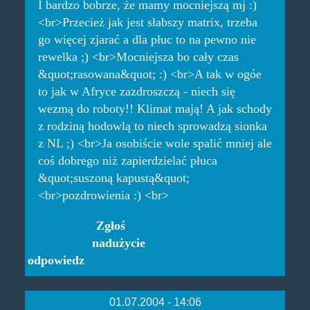
I bardzo bobrze, że mamy mocniejszą mj :)
<br>Przecież jak jest słabszy matrix, trzeba
go więcej zjarać a dla płuc to na pewno nie
rewelka ;) <br>Mocniejsza bo cały czas
&quot;rasowana&quot; :) <br>A tak w ogóe
to jak w Afryce zazdroszczą - niech się
wezmą do roboty!! Klimat mają! A jak schody
z rodziną hodowlą to niech sprowadzą sionka
z NL ;) <br>Ja osobiście wole spalić mniej ale
coś dobrego niż zapierdzielać płuca
&quot;suszoną kapustą&quot;
<br>pozdrowienia :) <br>
Zgłoś
nadużycie
odpowiedz
01.07.2004 - 14:06