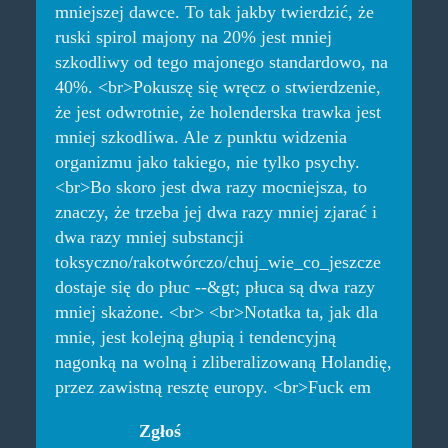
mniejszej dawce. To tak jakby twierdzić, że
ruski spirol majony na 20% jest mniej
szkodliwy od tego majonego standardowo, na
40%. <br>Pokuszę się wręcz o stwierdzenie,
że jest odwrotnie, że holenderska trawka jest
mniej szkodliwa. Ale z punktu widzenia
organizmu jako takiego, nie tylko psychy.
<br>Bo skoro jest dwa razy mocniejsza, to
znaczy, że trzeba jej dwa razy mniej zjarać i
dwa razy mniej substancji
toksyczno/rakotwórczo/chuj_wie_co_jeszcze
dostaje się do płuc --&gt; płuca są dwa razy
mniej skażone. <br> <br>Notatka ta, jak dla
mnie, jest kolejną głupią i tendencyjną
nagonką na wolną i zliberalizowaną Holandię,
przez zawistną resztę europy. <br>Fuck em
Zgłoś