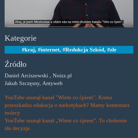
Kategorie
kraj
,
internet
,
Redukcja Szkód
,
złe
Źródło
Daniel Arciszewski , Noizz.pl
Jakub Szczęsny, Antyweb
YouTube usunął kanał "Wiem co ćpiem". Komu
przeszkadza edukacja o narkotykach? Mamy komentarz
twórcy
YouTube usunął kanał „Wiem co ćpiem”. To cholernie
zła decyzja