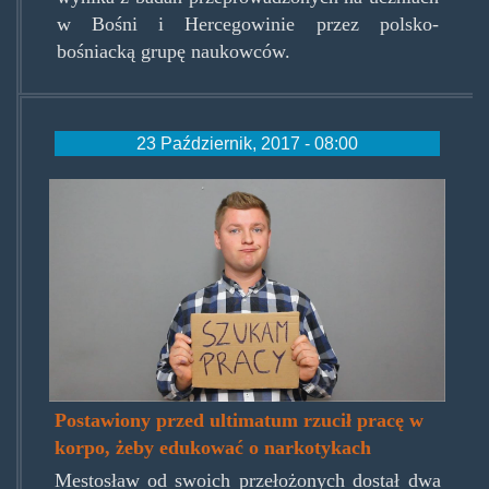
w Bośni i Hercegowinie przez polsko-
bośniacką grupę naukowców.
23 Październik, 2017 - 08:00
szukampracy.jpg
Postawiony przed ultimatum rzucił pracę w
korpo, żeby edukować o narkotykach
Mestosław od swoich przełożonych dostał dwa