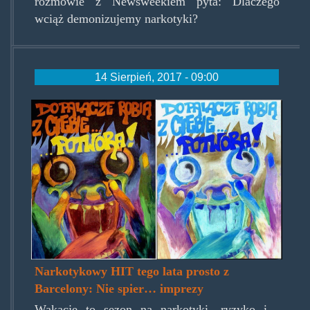
rozmowie z Newsweekiem pyta: Dlaczego
wciąż demonizujemy narkotyki?
14 Sierpień, 2017 - 09:00
dopalacze-
zrobia-
potwora-
skrot.jpg
Narkotykowy HIT tego lata prosto z
Barcelony: Nie spier… imprezy
Wakacje to sezon na narkotyki, ryzyko i…