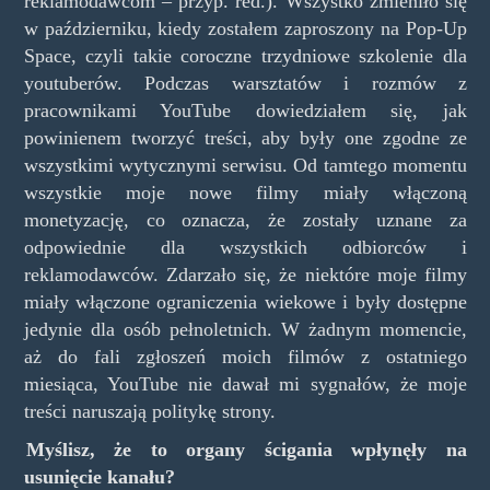
reklamodawcom – przyp. red.). Wszystko zmieniło się
w październiku, kiedy zostałem zaproszony na Pop-Up
Space, czyli takie coroczne trzydniowe szkolenie dla
youtuberów. Podczas warsztatów i rozmów z
pracownikami YouTube dowiedziałem się, jak
powinienem tworzyć treści, aby były one zgodne ze
wszystkimi wytycznymi serwisu. Od tamtego momentu
wszystkie moje nowe filmy miały włączoną
monetyzację, co oznacza, że zostały uznane za
odpowiednie dla wszystkich odbiorców i
reklamodawców. Zdarzało się, że niektóre moje filmy
miały włączone ograniczenia wiekowe i były dostępne
jedynie dla osób pełnoletnich. W żadnym momencie,
aż do fali zgłoszeń moich filmów z ostatniego
miesiąca, YouTube nie dawał mi sygnałów, że moje
treści naruszają politykę strony.
Myślisz, że to organy ścigania wpłynęły na
usunięcie kanału?