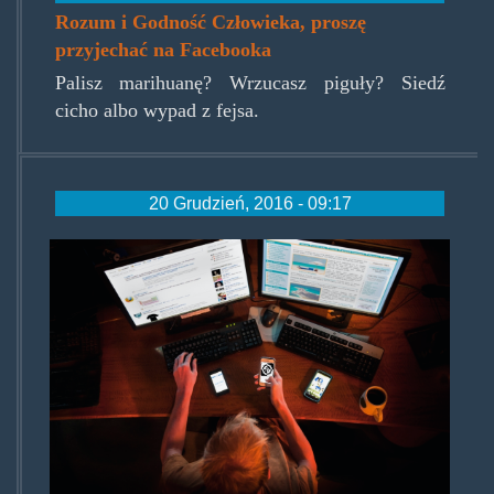
Rozum i Godność Człowieka, proszę
przyjechać na Facebooka
Palisz marihuanę? Wrzucasz piguły? Siedź
cicho albo wypad z fejsa.
20 Grudzień, 2016 - 09:17
dipendenza-
internet.jpg