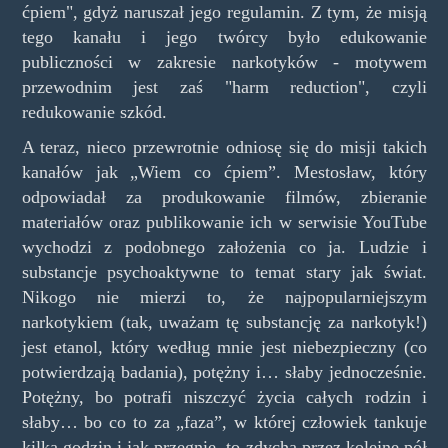
ćpiem", gdyż naruszał jego regulamin. Z tym, że misją
tego kanału i jego twórcy było edukowanie
publiczności w zakresie narkotyków - motywem
przewodnim jest zaś "harm reduction", czyli
redukowanie szkód.
A teraz, nieco przewrotnie odniosę się do misji takich
kanałów jak „Wiem co ćpiem”. Mestosław, który
odpowiadał za produkowanie filmów, zbieranie
materiałów oraz publikowanie ich w serwisie YouTube
wychodzi z podobnego założenia co ja. Ludzie i
substancje psychoaktywne to temat stary jak świat.
Nikogo nie mierzi to, że najpopularniejszym
narkotykiem (tak, uważam tę substancję za narkotyk!)
jest etanol, który według mnie jest niebezpieczny (co
potwierdzają badania), potężny i… słaby jednocześnie.
Potężny, bo potrafi niszczyć życia całych rodzin i
słaby… bo co to za „faza”, w której człowiek tankuje
kilka godzin i jak przegnie, to zdycha przez kolejne pół