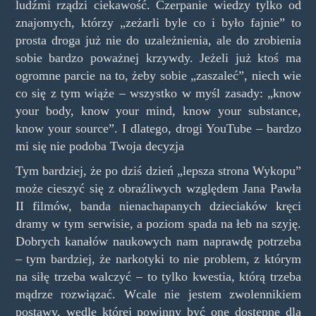
ludźmi rządzi ciekawość. Czerpanie wiedzy tylko od
znajomych, którzy „zeżarli byle co i było fajnie” to
prosta droga już nie do uzależnienia, ale do zrobienia
sobie bardzo poważnej krzywdy. Jeżeli już ktoś ma
ogromne parcie na to, żeby sobie „zaszaleć”, niech wie
co się z tym wiąże – wszystko w myśl zasady: „know
your body, know your mind, know your substance,
know your source”. I dlatego, drogi YouTube – bardzo
mi się nie podoba Twoja decyzja
Tym bardziej, że po dziś dzień „lepsza strona Wykopu”
może cieszyć się z obraźliwych względem Jana Pawła
II filmów, banda nienachapanych dzieciaków kręci
dramy w tym serwisie, a poziom spada na łeb na szyję.
Dobrych kanałów naukowych nam naprawdę potrzeba
– tym bardziej, że narkotyki to nie problem, z którym
na siłę trzeba walczyć – to tylko kwestia, którą trzeba
mądrze rozwiązać. Wcale nie jestem zwolennikiem
postawy, wedle której powinny być one dostępne dla