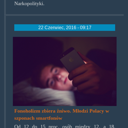
Narkopolityki.
22 Czerwiec, 2016 - 09:17
smartphone-
addiction.jpg
Fonoholizm zbiera żniwo. Młodzi Polacy w
szponach smartfonów
Od 12 do 15 proc. osób między 12. a 18.