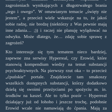
zagrożeniach wynikających z długotrwałego brania
„tego i owego”. W omawianym temacie „święty nie
jestem”, a przecież wiele wskazuje na to, że jakoś
sobie radzę, nie bredzę (niektórzy z Was pewnie mają
inne zdania… ;)) i raczej nie planuję wylądować na
odwyku. Może dlatego, że… zdaję sobie sprawę z
zagrożeń?
Kto interesuje się tym tematem nieco bardziej,
zapewne zna serwisy Hyperreal, czy Erowid, które
stanowią kompendium wiedzy na temat substancji
psychoaktywnych. Na pierwszy rzut oka – to przecież
„ćpuńskie” portale. Znajdziecie tam smakoszy
wszelkich dostępnych substancji, którzy dodatkowo
dzielą się swoimi przeżyciami po spożyciu m. in.
środków na kaszel. Ale to tylko pozór – Hyperreal
działający już od łohoho i jeszcze trochę, podobnie
Erowid wcale nie namawiają do ćpania. Mają za