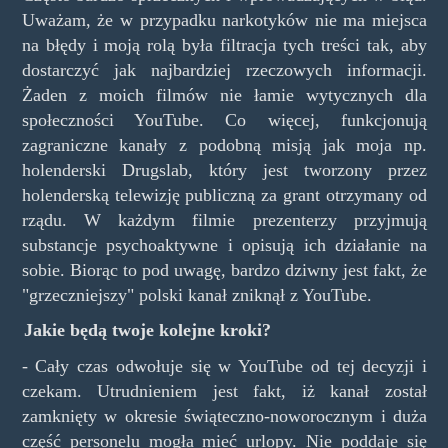
Uważam, że w przypadku narkotyków nie ma miejsca
na błędy i moją rolą była filtracja tych treści tak, aby
dostarczyć jak najbardziej rzeczowych informacji.
Żaden z moich filmów nie łamie wytycznych dla
społeczności YouTube. Co więcej, funkcjonują
zagraniczne kanały z podobną misją jak moja np.
holenderski Drugslab, który jest tworzony przez
holenderską telewizję publiczną za grant otrzymany od
rządu. W każdym filmie prezenterzy przyjmują
substancje psychoaktywne i opisują ich działanie na
sobie. Biorąc to pod uwagę, bardzo dziwny jest fakt, że
"grzeczniejszy" polski kanał zniknął z YouTube.
Jakie będą twoje kolejne kroki?
- Cały czas odwołuje się w YouTube od tej decyzji i
czekam. Utrudnieniem jest fakt, iż kanał został
zamknięty w okresie świąteczno-noworocznym i duża
część personelu mogła mieć urlopy. Nie poddaje się