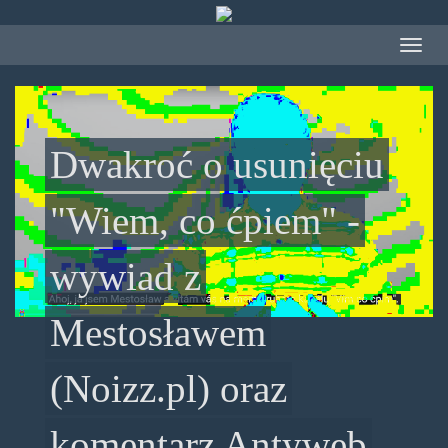
Przejdź
do
Toggle
treści
navigat
Dwakroć o usunięciu
"Wiem, co ćpiem" -
wywiad z
Mestosławem
(Noizz.pl) oraz
komentarz Antyweb