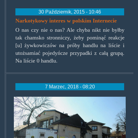
30 Październik, 2015 - 10:46
Narkotykowy interes w polskim Internecie
O nas czy nie o nas? Ale chyba nikt nie byłby
tak chamsko stronniczy, żeby pominąć reakcje
[u] żywkowiczów na próby handlu na liście i
utożsamiać pojedyńcze przypadki z całą grupą.
Na liście 0 handlu.
7 Marzec, 2018 - 08:20
bazaoperacyjnasm.jpg