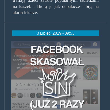
trafiają dzieci zatrute popularnymi tabletkami
na kaszel. - Biorą je jak dopalacze - biją na
alarm lekarze.
3 Lipiec, 2019 - 09:53
fb_ban.png