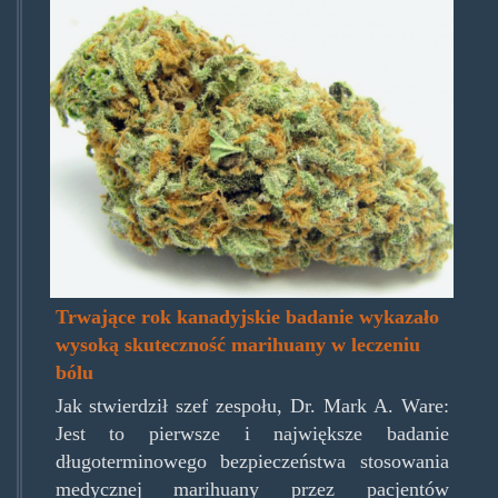
green_crack_medicinal_bud.jp
Trwające rok kanadyjskie badanie wykazało
wysoką skuteczność marihuany w leczeniu
bólu
Jak stwierdził szef zespołu, Dr. Mark A. Ware:
Jest to pierwsze i największe badanie
długoterminowego bezpieczeństwa stosowania
medycznej marihuany przez pacjentów