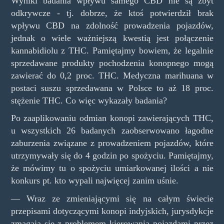
Wyniki badania wpływu samego CBD nie są zbyt
odkrywcze - tj. dobrze, że ktoś potwierdził brak
wpływu CBD na zdolność prowadzenia pojazdów,
jednak o wiele ważniejszą kwestią jest połączenie
kannabidiolu z THC. Pamiętajmy bowiem, że legalnie
sprzedawane produkty pochodzenia konopnego mogą
zawierać do 0,2 proc. THC. Medyczna marihuana w
postaci suszu sprzedawana w Polsce to aż 18 proc.
stężenie THC. Co więc wykazały badania?
Po zaaplikowaniu odmian konopi zawierających THC,
u wszystkich 26 badanych zaobserwowano łagodne
zaburzenia związane z prowadzeniem pojazdów, które
utrzymywały się do 4 godzin po spożyciu. Pamiętajmy,
że mówimy tu o spożyciu umiarkowanej ilości a nie
konkurs pt. kto wypali najwięcej zanim uśnie.
— Wraz ze zmieniającymi się na całym świecie
przepisami dotyczącymi konopi indyjskich, jurysdykcje
zmagają się z problemem kierowania pojazdami przez