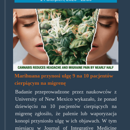
marijuana-
headache.jpg
Marihuana przynosi ulgę 9 na 10 pacjentów
cierpiącym na migrenę
Badanie przeprowadzone przez naukowców z
University of New Mexico wykazało, że ponad
dziewięciu na 10 pacjentów cierpiących na
migrenę zgłosiło, że palenie lub waporyzacja
konopi przyniosło ulgę w ich objawach. W tym
miesiącu w Journal of Integrative Medicine