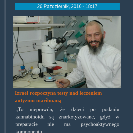
26 Październik, 2016 - 18:17
gerlitz1.jpg
Izrael rozpoczyna testy nad leczeniem
autyzmu marihuaną
„To nieprawda, że dzieci po podaniu
kannabinoidu są znarkotyzowane, gdyż w
preparacie nie ma psychoaktywnego
komponentu”