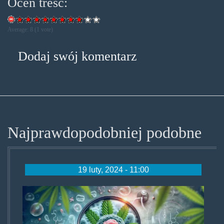
Oceń treść:
Average:
8
(
1
vote)
Dodaj swój komentarz
Najprawdopodobniej podobne
19 luty, 2024 - 11:00
konopie-
leczenie-