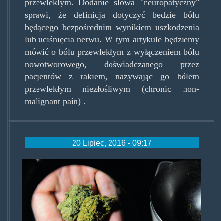
przewlekłym. Dodanie słowa "neuropatyczny"
sprawi, że definicja dotyczyć bedzie bólu
będącego bezpośrednim wynikiem uszkodzenia
lub uciśnięcia nerwu. W tym artykule będziemy
mówić o bólu przewlekłym z wyłączeniem bólu
nowotworowego, doświadczanego przez
pacjentów z rakiem, nazywając go bólem
przewlekłym niezłośliwym (chronic non-
malignant pain) .
20 Lipiec, 2016 - 09:17
medical-
marijuana-
close-
hand.jpg