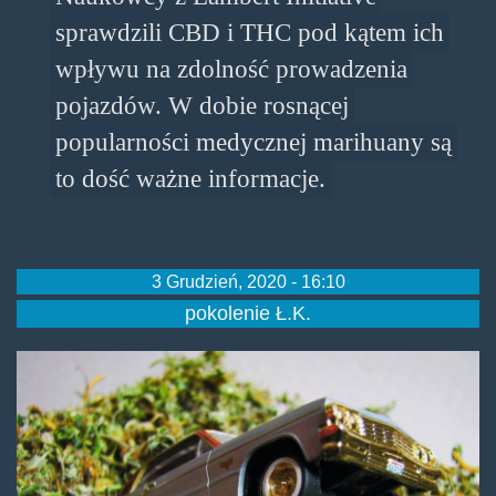
sprawdzili CBD i THC pod kątem ich
wpływu na zdolność prowadzenia
pojazdów. W dobie rosnącej
popularności medycznej marihuany są
to dość ważne informacje.
3 Grudzień, 2020 - 16:10
pokolenie Ł.K.
cbd-
drive.jpg