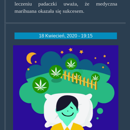
leczeniu padaczki uważa, że medyczna
marihuana okazała się sukcesem.
18 Kwiecień, 2020 - 19:15
marijuana-
sleeper_24464275-
e1558457034792.jpg