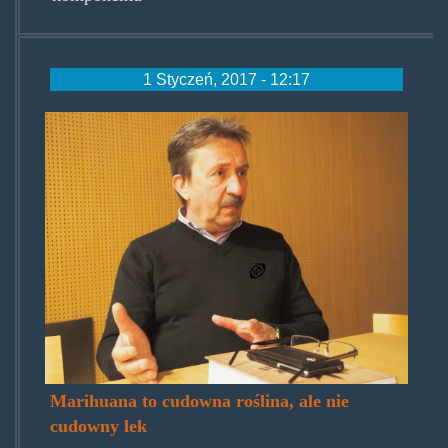
1 Styczeń, 2017 - 12:17
jerzyjarosz.jpg
Marihuana to cudowna roślina, ale nie
cudowny lek