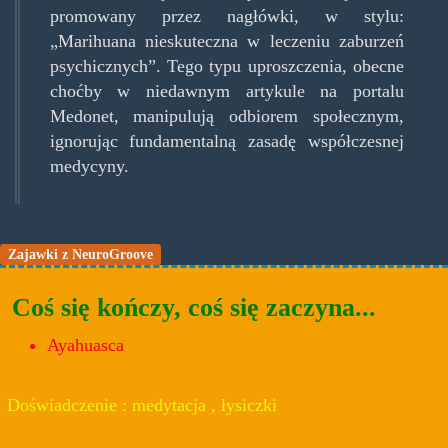
promowany przez nagłówki, w stylu:
„Marihuana nieskuteczna w leczeniu zaburzeń
psychicznych”. Tego typu uproszczenia, obecne
choćby w niedawnym artykule na portalu
Medonet, manipulują odbiorem społecznym,
ignorując fundamentalną zasadę współczesnej
medycyny.
Zajawki z NeuroGroove
Coś się kończy, coś się zaczyna...
Ayahuasca
Doświadczenie : medytacja , łysiczki