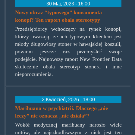
30 Maj, 2023 - 16:00
Nowy obraz “typowego” konsumenta
konopi? Ten raport obala stereotypy
Przedsiębiorcy wchodzący na rynek konopi,
którzy uważają, że ich typowym klientem jest
młody długowłosy stoner w hawajskiej koszuli,
powinni jeszcze raz przemyśleć swoje
podejście. Najnowszy raport New Frontier Data
skutecznie obala stereotyp stonera i inne
nieporozumienia.
2 Kwiecień, 2026 - 18:00
Marihuana w psychiatrii. Dlaczego „nie
leczy” nie oznacza „nie działa”?
Wokół medycznej marihuany narosło wiele
mitów, ale najszkodliwszym z nich jest ten