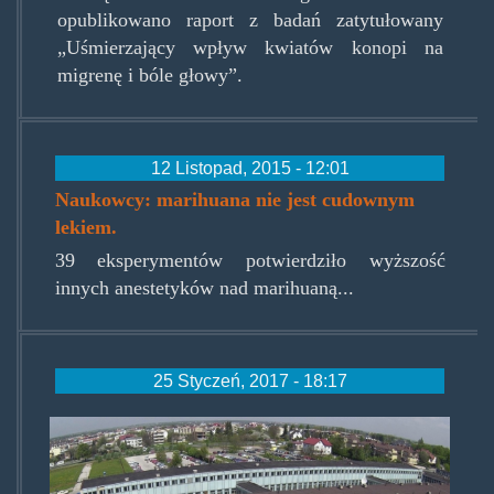
opublikowano raport z badań zatytułowany
„Uśmierzający wpływ kwiatów konopi na
migrenę i bóle głowy”.
12 Listopad, 2015 - 12:01
Naukowcy: marihuana nie jest cudownym
lekiem.
39 eksperymentów potwierdziło wyższość
innych anestetyków nad marihuaną...
25 Styczeń, 2017 - 18:17
szpitalkrasnickalublin0.jpg