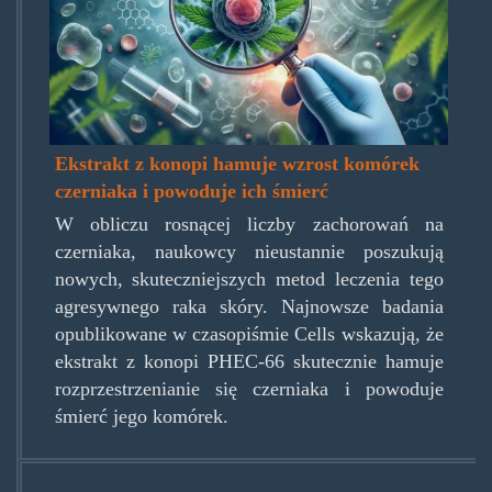
czerniaka-
przelomowe-
badania-
600x343.jpg.jpg
Ekstrakt z konopi hamuje wzrost komórek
czerniaka i powoduje ich śmierć
W obliczu rosnącej liczby zachorowań na
czerniaka, naukowcy nieustannie poszukują
nowych, skuteczniejszych metod leczenia tego
agresywnego raka skóry. Najnowsze badania
opublikowane w czasopiśmie Cells wskazują, że
ekstrakt z konopi PHEC-66 skutecznie hamuje
rozprzestrzenianie się czerniaka i powoduje
śmierć jego komórek.