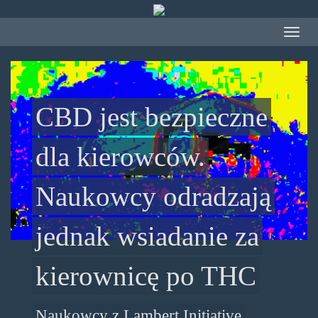
Przejdź
do
Toggle
treści
navigat
CBD jest bezpieczne
dla kierowców.
Naukowcy odradzają
jednak wsiadanie za
kierownicę po THC
Naukowcy z Lambert Initiative