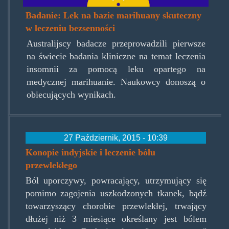
Badanie: Lek na bazie marihuany skuteczny
w leczeniu bezsenności
Australijscy badacze przeprowadzili pierwsze
na świecie badania kliniczne na temat leczenia
insomnii za pomocą leku opartego na
medycznej marihuanie. Naukowcy donoszą o
obiecujących wynikach.
27 Październik, 2015 - 10:39
Konopie indyjskie i leczenie bólu
przewlekłego
Ból uporczywy, powracający, utrzymujący się
pomimo zagojenia uszkodzonych tkanek, bądź
towarzyszący chorobie przewlekłej, trwający
dłużej niż 3 miesiące określany jest bólem