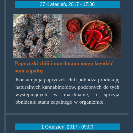
27 Kwiecień, 2017 - 17:30
bud-
pepper.png
Papryczki chili i marihuana mogą łagodzić
stan zapalny
Konsumpcja papryczek chili pobudza produkcję
naturalnych kannabinoidów, podobnych do tych
występujących w marihuanie, i sprzyja
obniżeniu stanu zapalnego w organizmie.
1 Grudzień, 2017 - 09:00