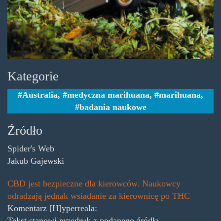
Kategorie
Australia
,
medyczna marihuana
,
marihuana
,
badania naukowe
Źródło
Spider's Web
Jakub Gajewski
CBD jest bezpieczne dla kierowców. Naukowcy
odradzają jednak wsiadanie za kierownicę po THC
Komentarz [H]yperreala:
Tekst stanowi przedruk z podanego źródła.