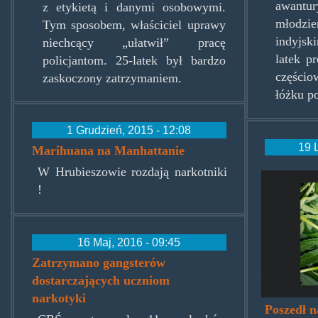
awant
z etykietą i danymi osobowymi.
młodz
Tym sposobem, właściciel uprawy
indyjsk
niechcący „ułatwił” pracę
latek p
policjantom. 25-latek był bardzo
części
zaskoczony zatrzymaniem.
łóżku p
1 Grudzień, 2015 - 12:08
19 
Marihuana na Manhattanie
W Hrubieszowie rozdają narkotniki
trafka
!
16 Maj, 2016 - 09:45
Zatrzymano gangsterów
dostarczających uczniom
narkotyki
Poszedł n