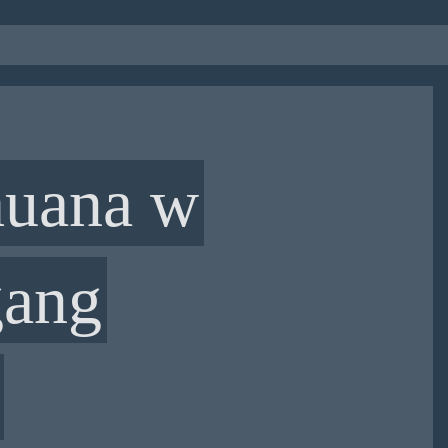
ihuana w
gang