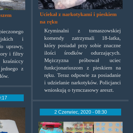
Uciekał z narkotykami i pieskiem
uszem
na ręku
Kryminalni z tomaszowskiej
ieczonego
komendy zatrzymali 18-latka,
jskich i
który posiadał przy sobie znaczne
 do uprawy,
ilości środków odurzających.
ry i filtry
Mężczyzna próbował uciec
kraśniccy
funkcjonariuszom z pieskiem na
 jednego z
ręku. Teraz odpowie za posiadanie
dów.
i udzielanie narkotyków. Policjanci
wnioskują o tymczasowy areszt.
9:17
2 Czerwiec, 2020 - 08:30
narkopreppersi_skrot.jp