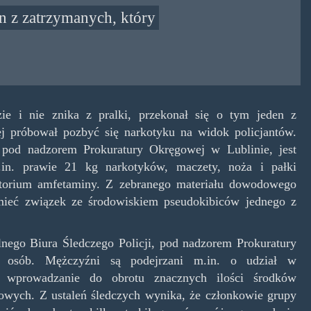
en z zatrzymanych, który
ie i nie znika z pralki, przekonał się o tym jeden z
j próbował pozbyć się narkotyku na widok policjantów.
 pod nadzorem Prokuratury Okręgowej w Lublinie, jest
.in. prawie 21 kg narkotyków, maczety, noża i pałki
ratorium amfetaminy. Z zebranego materiału dowodowego
mieć związek ze środowiskiem pseudokibiców jednego z
nego Biura Śledczego Policji, pod nadzorem Prokuratury
 osób. Mężczyźni są podejrzani m.in. o udział w
 i wprowadzanie do obrotu znacznych ilości środków
powych. Z ustaleń śledczych wynika, że członkowie grupy