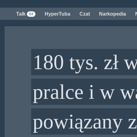
Przejdź
do
Talk
HyperTuba
Czat
Narkopedia
64
treści
180 tys. zł 
pralce i w w
powiązany z