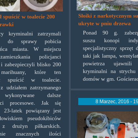
06.jpg
Słoiki z narkotycznym s
ł spuścić w toalecie 200
ukryte w pniu drzewa
rawki
Ponad 90 g. zabezp
cy kryminalni zatrzymali
suszu konopi indy
ka do sprawy pobicia
specjalistyczny sprzęt
ańca miasta. W miejscu
taki jak lampa, wentylato
amieszkania policjanci
powietrza ujawnili 
 i zabezpieczyli blisko 200
kryminalni na strychu
marihuany, które ten
domów w gm. Gościera
ał spuścić w toalecie.
 z udziałem zatrzymanego
wykonywane dalsze
8 Marzec, 2016 - 1
ści procesowe. Jak się
, 23-latek powiązany jest
3-
dowiskiem pseudokibiców
187472.jpg
 z drużyn piłkarskich.
anie znacznych ilości