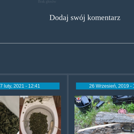
Brak głosów
Dodaj swój komentarz
7 luty, 2021 - 12:41
26 Wrzesień, 2019 - 
-
pniakznarkoty
uana-