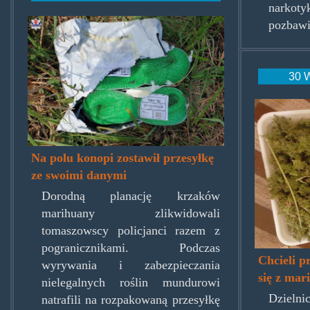
narkot
cozatyp.jpg
pozbawi
30 W
spodk
Na polu konopi zostawił przesyłkę
ze swoimi danymi
Dorodną planację krzaków
marihuany zlikwidowali
tomaszowscy policjanci razem z
pogranicznikami. Podczas
Chcieli p
wyrywania i zabezpieczania
się z mar
nielegalnych roślin mundurowi
Dziel
natrafili na rozpakowaną przesyłkę