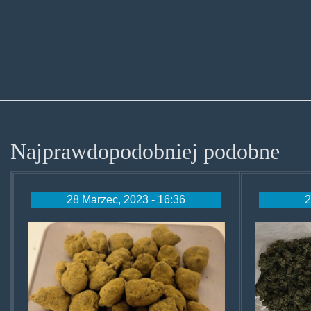
Najprawdopodobniej podobne
28 Marzec, 2023 - 16:36
2
dziwnekulki.png
chelm
marih
w-
kiblu-