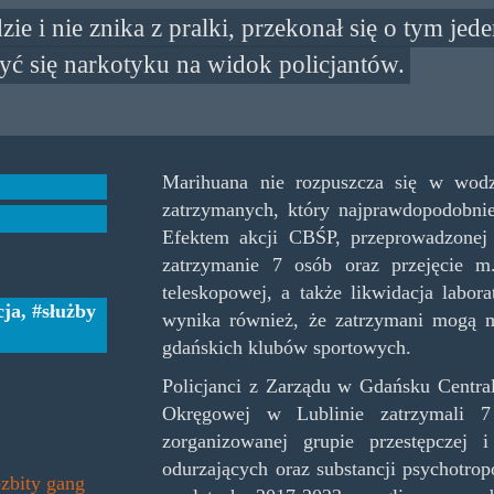
e i nie znika z pralki, przekonał się o tym jed
ć się narkotyku na widok policjantów.
Marihuana nie rozpuszcza się w wodz
zatrzymanych, który najprawdopodobnie
Efektem akcji CBŚP, przeprowadzonej
zatrzymanie 7 osób oraz przejęcie m
teleskopowej, a także likwidacja labo
cja
,
służby
wynika również, że zatrzymani mogą 
gdańskich klubów sportowych.
Policjanci z Zarządu w Gdańsku Central
Okręgowej w Lublinie zatrzymali 7
zorganizowanej grupie przestępczej
odurzających oraz substancji psychotro
ozbity gang