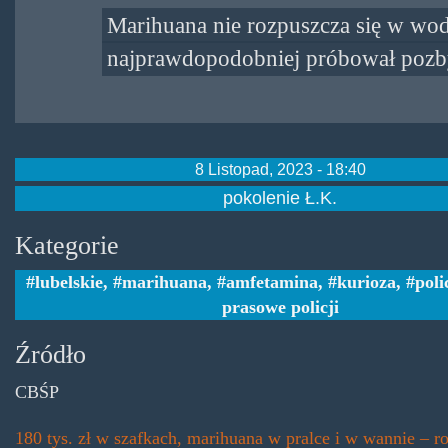
Marihuana nie rozpuszcza się w wodzi
najprawdopodobniej próbował pozby
8 Listopad, 2023 - 18:40
pokolenie Ł.K.
Kategorie
lubelskie
,
marihuana
,
amfetamina
,
kurioza
,
poli
prasowe policji
Źródło
CBŚP
180 tys. zł w szafkach, marihuana w pralce i w wannie – r