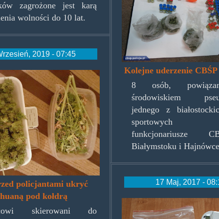
yków zagrożone jest karą
enia wolności do 10 lat.
rzesień, 2019 - 07:45
Kolejne uderzenie CBŚP
oldrytrawka.jpg
8 osób, powiąza
środowiskiem pseud
jednego z białostock
sportowych zat
funkcjonariusze
Białymstoku i Hajnówce
17 Maj, 2017 - 08
rzed policjantami ukryć
ihuaną pod kołdrą
pomagamy_i_ch
nicowi skierowani do