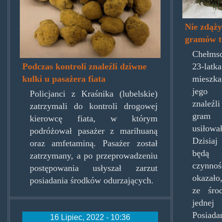
696x4
Nie zdąży
gramów t
Chełms
Podczas kontroli znaleźli dziwne
23-lat
kulki u pasażera fiata
mieszk
jego z
Policjanci z Kraśnika (lubelskie)
znaleźli
zatrzymali do kontroli drogowej
gram 
kierowcę fiata, w którym
usiłow
podróżował pasażer z marihuaną
Dzisiaj
oraz amfetaminą. Pasażer został
będą 
zatrzymany, a po przeprowadzeniu
czynno
postępowania usłyszał zarzut
okazało
posiadania środków odurzających.
ze śro
jednej
Posiad
16 Lipiec, 2022 - 10:36