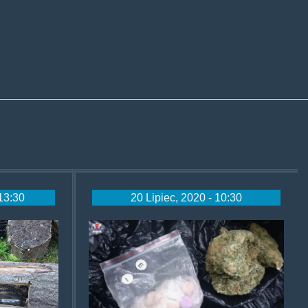
13:30
20 Lipiec, 2020 - 10:30
cznymsuszem.jpg
zpieskiemuciekinier.jpg