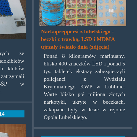
Narkopreppersi z lubelskiego -
beczki z trawką, LSD i MDMA
ujrzały światło dnia (zdjęcia)
nych ze
Ponad 8 kilogramów marihuany,
okibiców
blisko 400 znaczków LSD i ponad 5
ich klubów
tys. tabletek ekstazy zabezpieczyli
rzymali
policjanci z Wydziału
 CBŚP w
Kryminalnego KWP w Lublinie.
.
Warte blisko pół miliona złotych
narkotyki, ukryte w beczkach,
zakopane były w lesie w rejonie
:14
Opola Lubelskiego.
ronimy_160517skrot.jpg