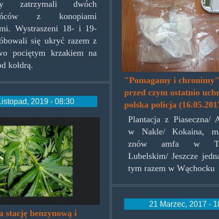
ury zatrzymali dwóch
ieńców z konopiami
imi. Wystraszeni 18- i 19-
róbowali się ukryć razem z
owo pociętym krzakiem na
od kołdrą.
"Pomagamy i chronimy" 
przed czym ostatnio uchr
Listopad, 2019 - 08:30
polska policja (16.05.201
Plantacja z Piaseczna/ 
zestacji.jpg
w Nakle/ Kokaina, ma
znów amfa w Tom
Lubelskim/ Jeszcze jedna
tym razem w Wąchocku
21 Marzec, 2017 - 1
a stację benzynową i