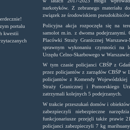
w latach 2017-2023 mogli wprowadz
narkotyków. Z zebranego materiału 
związek ze środowiskiem pseudokibiców
erdecznie!
Policyjna akcja rozpoczęła się na te
zym portalu
samolot m.in. z dwoma podejrzanymi. Ob
h kwestii
Placówki Straży Granicznej Warszawa-
rzytaczanych
sprawnym wykonaniu czynności na lo
Urzędu Celno-Skarbowego w Warszawie
W tym czasie policjanci CBŚP z Gdań
przez policjantów z zarządów CBŚP w Lu
policjantów z Komendy Wojewódzkiej P
Straży Granicznej i Pomorskiego Ur
zatrzymali kolejnych 5 podejrzanych.
W trakcie przeszukań domów i obiektów 
zabezpieczyli niebezpieczne narzędz
funkcjonariusze przejęli także prawie
policjanci zabezpieczyli 7 kg marihuan