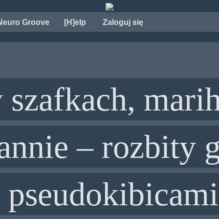
Neuro Groove
[H]elp
Zaloguj się
w szafkach, mar
annie – rozbity 
 pseudokibicami