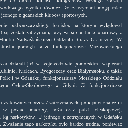
ić do obrotu kilkaset kilogramów różnego rodzaju
dowodowego wynika również, że zatrzymani mogą mieć
 jednego z gdańskich klubów sportowych.
renie podwarszawskiego lotniska, na którym wylądował
aj zostali zatrzymani, przy wsparciu funkcjonariuszy z
Modlin Nadwiślańskiego Oddziału Straży Granicznej. W
tnisku pomogli także funkcjonariusze Mazowieckiego
.
ska działali już w województwie pomorskim, wspierani
blinie, Kielcach, Bydgoszczy oraz Białymstoku, a także
olicji w Gdańsku, funkcjonariuszy Morskiego Oddziału
zędu Celno-Skarbowego w Gdyni. Ci funkcjonariusze
użytkowanych przez 7 zatrzymanych, policjanci znaleźli i
ia w postaci maczety, noża oraz pałki teleskopowej,
 21 kg narkotyków. U jednego z zatrzymanych w Gdańsku
y. Zważenie tego narkotyku było bardzo trudne, ponieważ