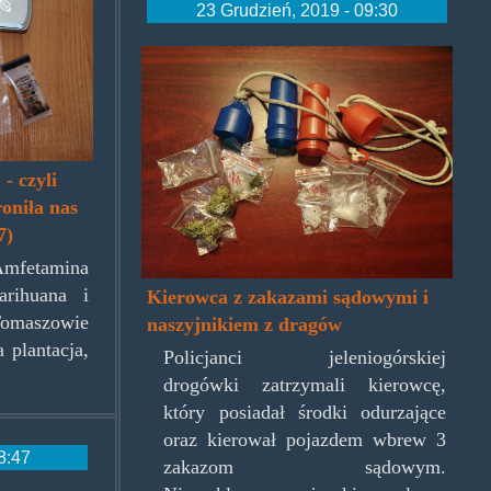
23 Grudzień, 2019 - 09:30
dragonaszyjnik.png
- czyli
oniła nas
7)
Amfetamina
rihuana i
Kierowca z zakazami sądowymi i
aszowie
naszyjnikiem z dragów
 plantacja,
Policjanci jeleniogórskiej
drogówki zatrzymali kierowcę,
który posiadał środki odurzające
oraz kierował pojazdem wbrew 3
8:47
zakazom sądowym.