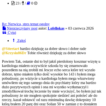
23 /
/
0
Re: Nerwica, stres temat ogolny
Nieprzeczytany post
autor:
Lofellokas
»
03 czerwca 2026
Cytuj
Zgłoś
@Stteetart
bardzo dziękuję za dobre słowo i dobre rade
@Krzysiu86Dr
Tobie również dziękuję za dobre słowo
Powiem Tak, ostanie dni to był jakiś pierdolony koszmar wizytę u
kardiologa miałem oczywiście szkoda by się zmarnowało
poszedłem na nią zrobili mi Jescze echo serca które też wyszło
dobrze, tętno miałem tylko dość wysokie bo 143 i byłem mega
pobudzony, po wiziycie u kardiologa byłem mega wkurwiony
umówiłem się tego samego dnia do psychiatry który ma bardzo
dużo pozytywnych opinii i ona mi wsystko wytłumaczył i
zmodyfikował trochę leczenie by mnie wyciszyć, bo byłem już tak
pobudzony że nie mogłem spokojnie siedzieć ani poleżeć ale do
rzeczy, kazał odstawić od razu minimalną dawkę dokepsiny 10
którą brałem 20 parę dni oraz Solian 50 w zamian z to dostałem