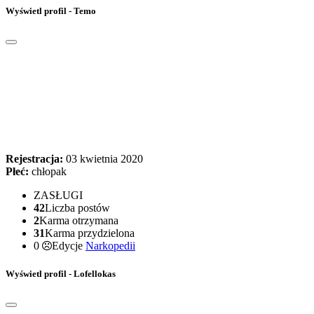
Wyświetl profil - Temo
Rejestracja:
03 kwietnia 2020
Płeć:
chłopak
ZASŁUGI
42
Liczba postów
2
Karma otrzymana
31
Karma przydzielona
0
Edycje
Narkopedii
Wyświetl profil - Lofellokas