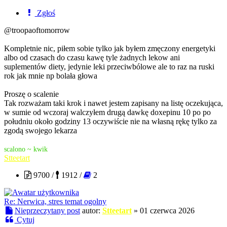
Zgłoś
@troopaoftomorrow
Kompletnie nic, piłem sobie tylko jak byłem zmęczony energetyki
albo od czasach do czasu kawę tyle żadnych lekow ani
suplementów diety, jedynie leki przeciwbólowe ale to raz na ruski
rok jak mnie np bolała głowa
Proszę o scalenie
Tak rozważam taki krok i nawet jestem zapisany na listę oczekująca,
w sumie od wczoraj walczyłem drugą dawkę doxepinu 10 po po
południu około godziny 13 oczywiście nie na własną rękę tylko za
zgodą swojego lekarza
scalono ~ kwik
Stteetart
9700 /
1912 /
2
Re: Nerwica, stres temat ogolny
Nieprzeczytany post
autor:
Stteetart
»
01 czerwca 2026
Cytuj