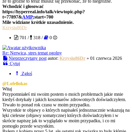
że to groźne to teraz musisz się przekonać, że to niegroźne.
Wchodzić i głosować
https://hyperreal.info/talk/viewtopic.php?
t=77897&
AMP
;start=700
Mile widziane krótkie uzasadnienie.
Krzysiu86Dr
701 /
318 /
0
Re: Nerwica, stres temat ogolny
Nieprzeczytany post
autor:
Krzysiu86Dr
»
01 czerwca 2026
Cytuj
Zgłoś
@Lofellokas
Witaj
Przypomniałeś mi swoim postem o moich problemach jakie mnie
kiedyś dotykały i jakich koszmarów zdrowotnych doświadczyłem.
Trwało to ponad rok czasu w moim przypadku.
Wszystkie te objawy o których napisałeś jednoznacznie wskazują na
lęki cielesne (objawy somatyczne) których doświadczyłem i w
skrócie napiszę jak to wyglądało w moim przypadku, i co mi
pomogło przede wszystkim.
Byłem z kobietą przez 5 lat, ale ostatni rok związku to były kłótnie,