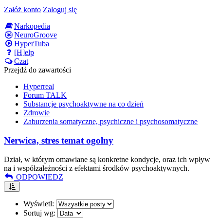
Załóż konto
Zaloguj się
Narkopedia
NeuroGroove
HyperTuba
[H]elp
Czat
Przejdź do zawartości
Hyperreal
Forum TALK
Substancje psychoaktywne na co dzień
Zdrowie
Zaburzenia somatyczne, psychiczne i psychosomatyczne
Nerwica, stres temat ogolny
Dział, w którym omawiane są konkretne kondycje, oraz ich wpływ
na i współzależności z efektami środków psychoaktywnych.
ODPOWIEDZ
Wyświetl:
Sortuj wg: