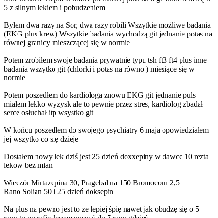
5 z silnym lekiem i pobudzeniem
Byłem dwa razy na Sor, dwa razy robili Wszytkie możliwe badania
(EKG plus krew) Wszytkie badania wychodzą git jednanie potas na
równej granicy mieszczącej się w normie
Potem zrobiłem swoje badania prywatnie typu tsh ft3 ft4 plus inne
badania wszytko git (chlorki i potas na równo ) miesiące się w
normie
Potem poszedłem do kardiologa znowu EKG git jednanie puls
miałem lekko wyzysk ale to pewnie przez stres, kardiolog zbadał
serce osłuchał itp wsystko git
W końcu poszedłem do swojego psychiatry 6 maja opowiedziałem
jej wszytko co się dzieje
Dostałem nowy lek dziś jest 25 dzień doxxepiny w dawce 10 rezta
lekow bez mian
Wieczór Mirtazepina 30, Pragebalina 150 Bromocorn 2,5
Rano Solian 50 i 25 dzień doksepin
Na plus na pewno jest to ze lepiej śpię nawet jak obudzę się o 5
rano to potrafię Jescze pospać do 7 rano gdzieś