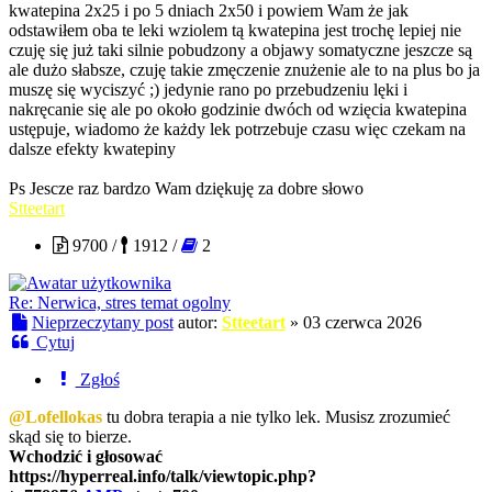
kwatepina 2x25 i po 5 dniach 2x50 i powiem Wam że jak
odstawiłem oba te leki wziolem tą kwatepina jest trochę lepiej nie
czuję się już taki silnie pobudzony a objawy somatyczne jeszcze są
ale dużo słabsze, czuję takie zmęczenie znużenie ale to na plus bo ja
muszę się wyciszyć ;) jedynie rano po przebudzeniu lęki i
nakręcanie się ale po około godzinie dwóch od wzięcia kwatepina
ustępuje, wiadomo że każdy lek potrzebuje czasu więc czekam na
dalsze efekty kwatepiny
Ps Jescze raz bardzo Wam dziękuję za dobre słowo
Stteetart
9700 /
1912 /
2
Re: Nerwica, stres temat ogolny
Nieprzeczytany post
autor:
Stteetart
»
03 czerwca 2026
Cytuj
Zgłoś
@Lofellokas
tu dobra terapia a nie tylko lek. Musisz zrozumieć
skąd się to bierze.
Wchodzić i głosować
https://hyperreal.info/talk/viewtopic.php?