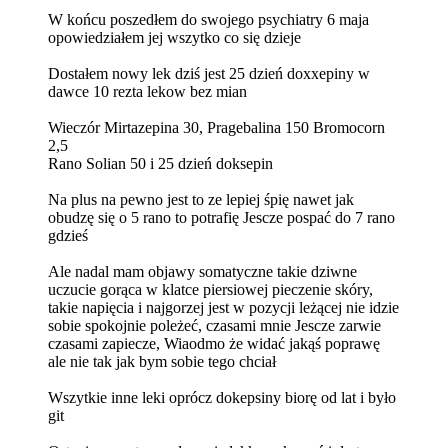
W końcu poszedłem do swojego psychiatry 6 maja
opowiedziałem jej wszytko co się dzieje
Dostałem nowy lek dziś jest 25 dzień doxxepiny w
dawce 10 rezta lekow bez mian
Wieczór Mirtazepina 30, Pragebalina 150 Bromocorn
2,5
Rano Solian 50 i 25 dzień doksepin
Na plus na pewno jest to ze lepiej śpię nawet jak
obudzę się o 5 rano to potrafię Jescze pospać do 7 rano
gdzieś
Ale nadal mam objawy somatyczne takie dziwne
uczucie gorąca w klatce piersiowej pieczenie skóry,
takie napięcia i najgorzej jest w pozycji leżącej nie idzie
sobie spokojnie poleżeć, czasami mnie Jescze zarwie
czasami zapiecze, Wiaodmo że widać jakąś poprawę
ale nie tak jak bym sobie tego chciał
Wszytkie inne leki oprócz dokepsiny biorę od lat i było
git