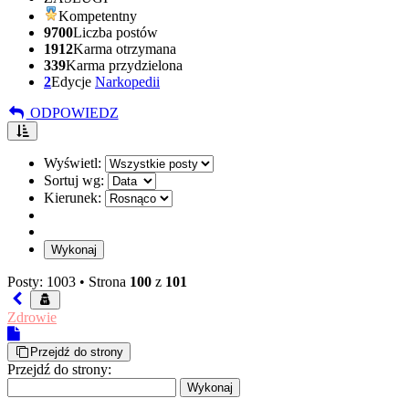
Kompetentny
9700
Liczba postów
1912
Karma otrzymana
339
Karma przydzielona
2
Edycje
Narkopedii
ODPOWIEDZ
Wyświetl:
Sortuj wg:
Kierunek:
Posty: 1003 •
Strona
100
z
101
Zdrowie
Przejdź do strony
Przejdź do strony: