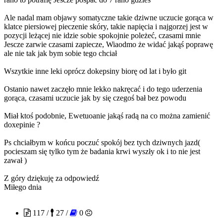
Ale nadal mam objawy somatyczne takie dziwne uczucie gorąca w
klatce piersiowej pieczenie skóry, takie napięcia i najgorzej jest w
pozycji leżącej nie idzie sobie spokojnie poleżeć, czasami mnie
Jescze zarwie czasami zapiecze, Wiaodmo że widać jakąś poprawę
ale nie tak jak bym sobie tego chciał
Wszytkie inne leki oprócz dokepsiny biorę od lat i było git
Ostanio nawet zaczęło mnie lekko nakręcać i do tego uderzenia
gorąca, czasami uczucie jak by się czegoś bał bez powodu
Miał ktoś podobnie, Ewetuoanie jakąś radą na co można zamienić
doxepinie ?
Ps chciałbym w końcu poczuć spokój bez tych dziwnych jazd(
pocieszam się tylko tym że badania krwi wyszły ok i to nie jest
zawał )
Z góry dziękuję za odpowiedź
Miłego dnia
troopaoftomorrow
117 /
27 /
0