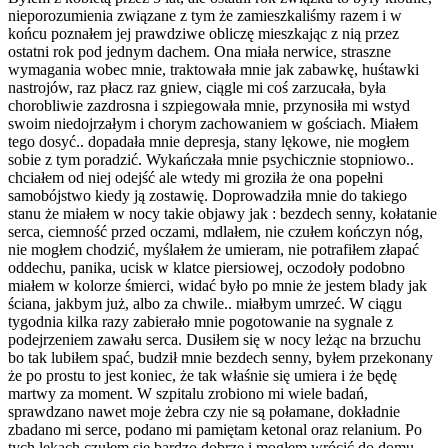
nieporozumienia związane z tym że zamieszkaliśmy razem i w
końcu poznałem jej prawdziwe obliczę mieszkając z nią przez
ostatni rok pod jednym dachem. Ona miała nerwice, straszne
wymagania wobec mnie, traktowała mnie jak zabawkę, huśtawki
nastrojów, raz płacz raz gniew, ciągle mi coś zarzucała, była
chorobliwie zazdrosna i szpiegowała mnie, przynosiła mi wstyd
swoim niedojrzałym i chorym zachowaniem w gościach. Miałem
tego dosyć.. dopadała mnie depresja, stany lękowe, nie mogłem
sobie z tym poradzić. Wykańczała mnie psychicznie stopniowo..
chciałem od niej odejść ale wtedy mi groziła że ona popełni
samobójstwo kiedy ją zostawię. Doprowadziła mnie do takiego
stanu że miałem w nocy takie objawy jak : bezdech senny, kołatanie
serca, ciemność przed oczami, mdlałem, nie czułem kończyn nóg,
nie mogłem chodzić, myślałem że umieram, nie potrafiłem złapać
oddechu, panika, ucisk w klatce piersiowej, oczodoły podobno
miałem w kolorze śmierci, widać było po mnie że jestem blady jak
ściana, jakbym już, albo za chwile.. miałbym umrzeć. W ciągu
tygodnia kilka razy zabierało mnie pogotowanie na sygnale z
podejrzeniem zawału serca. Dusiłem się w nocy leżąc na brzuchu
bo tak lubiłem spać, budził mnie bezdech senny, byłem przekonany
że po prostu to jest koniec, że tak właśnie się umiera i że będę
martwy za moment. W szpitalu zrobiono mi wiele badań,
sprawdzano nawet moje żebra czy nie są połamane, dokładnie
zbadano mi serce, podano mi pamiętam ketonal oraz relanium. Po
tych lekach czułem się bardzo dobrze i mogłem wrócić do domu.