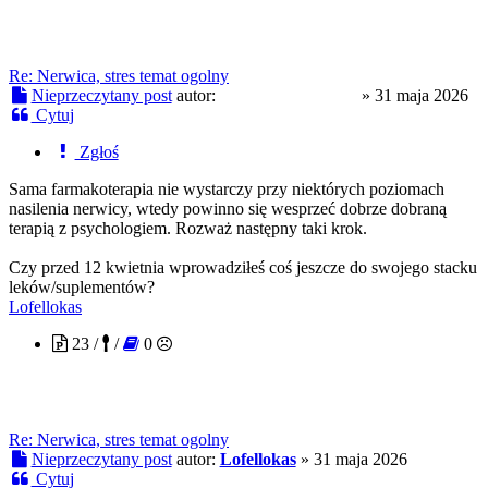
Re: Nerwica, stres temat ogolny
Nieprzeczytany post
autor:
troopaoftomorrow
»
31 maja 2026
Cytuj
Zgłoś
Sama farmakoterapia nie wystarczy przy niektórych poziomach
nasilenia nerwicy, wtedy powinno się wesprzeć dobrze dobraną
terapią z psychologiem. Rozważ następny taki krok.
Czy przed 12 kwietnia wprowadziłeś coś jeszcze do swojego stacku
leków/suplementów?
Lofellokas
23 /
/
0
Re: Nerwica, stres temat ogolny
Nieprzeczytany post
autor:
Lofellokas
»
31 maja 2026
Cytuj