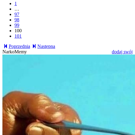
1
…
97
98
99
100
101
Poprzednia
Następna
NarkoMemy
dodaj swój