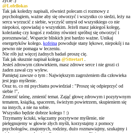
życie :)
@Lofellokas
Tak jak koledzy napisali, również polecam ci rozmowy z
psychologiem, ważne aby się otworzyć i wszystko co siedzi, leży na
sercu wyrzucić z siebie, wyczyść umysł od wszystkiego co nie
niepokoi, opowiadaj o wszystkim. Jeżeli masz jakiegoś kolegę,
koleżankę czy kogoś z rodziny również spróbuj się otworzyć i
porozmawiać. Wsparcie bliskich jest bardzo ważne. Unikaj
energetyków kolego.
kofeina
powoduje stany lękowe, niepokój i na
pewno nie pomaga w leczeniu.
Nie rób już więcej żadnych badań proszę cię.
Tak jak słusznie napisał kolega
@Stteetart
.
Jesteś zdrowym człowiekiem, masz zdrowe serce i nie grozi ci
żaden zawał czy wylew.
Pamiętaj zawsze o tym : Największym zagrożeniem dla człowieka
jest jego myślenie.
Oraz to, co mi psychiatra powiedział : "Proszę się odpieprzyć od
siebie !",
Zmienić taśmę, zmienić temat. Zająć głowę zdrowym i pozytywnym
tematem, książką, spacerem, świeżym powietrzem, skupieniem się
na innych, a nie na sobie.
Wszystko będzie dobrze kolego ! :)
Trzymamy kciuki, włączamy pozytywne myślenie, nie
pielęgnujemy w głowie złych myśli, korzystajmy z pomocy
psychologów, znajomych, rodziny, dużo rozmawiajmy, szukajmy i