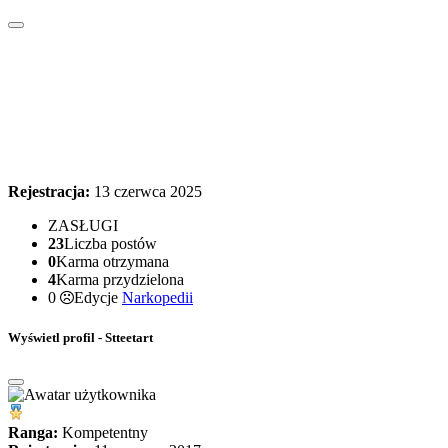
Rejestracja:
13 czerwca 2025
ZASŁUGI
23
Liczba postów
0
Karma otrzymana
4
Karma przydzielona
0
Edycje
Narkopedii
Wyświetl profil - Stteetart
Ranga:
Kompetentny