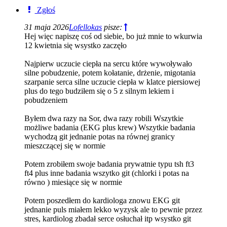
Zgłoś
31 maja 2026
Lofellokas
pisze:
Hej więc napiszę coś od siebie, bo już mnie to wkurwia
12 kwietnia się wsystko zaczęło
Najpierw uczucie ciepła na sercu które wywoływało
silne pobudzenie, potem kołatanie, drżenie, migotania
szarpanie serca silne uczucie ciepła w klatce piersiowej
plus do tego budziłem się o 5 z silnym lekiem i
pobudzeniem
Byłem dwa razy na Sor, dwa razy robili Wszytkie
możliwe badania (EKG plus krew) Wszytkie badania
wychodzą git jednanie potas na równej granicy
mieszczącej się w normie
Potem zrobiłem swoje badania prywatnie typu tsh ft3
ft4 plus inne badania wszytko git (chlorki i potas na
równo ) miesiące się w normie
Potem poszedłem do kardiologa znowu EKG git
jednanie puls miałem lekko wyzysk ale to pewnie przez
stres, kardiolog zbadał serce osłuchał itp wsystko git