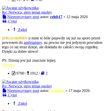
Re: Nerwica, stres temat ogolny
Nieprzeczytany post
autor:
celeb17
»
12 maja 2026
Cytuj
Zgłoś
@Krzysiu86Dr
u mnie te bóle pojawiły się już na sporo przed
powrotem do
amfetaminy
, na pewno nie jest jedynym powodem
tego co się teraz dzieje, ale dokłada do całości swoją cegiełkę.
Dzięki za dobre słowo!
PS. Dzisiaj jest już znacznie lepiej.
Stteetart
9700 /
1912 /
2
Re: Nerwica, stres temat ogolny
Nieprzeczytany post
autor:
Stteetart
»
17 maja 2026
Cytuj
Zgłoś