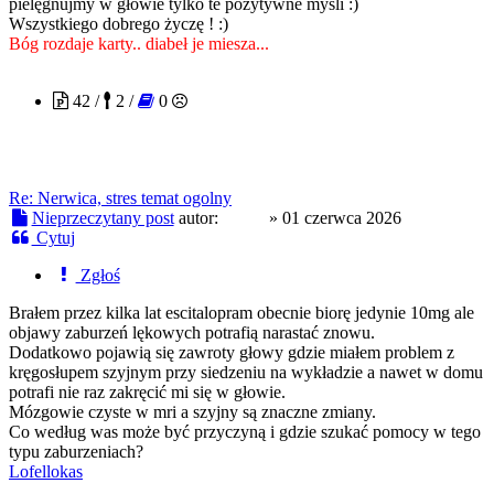
pielęgnujmy w głowie tylko te pozytywne myśli :)
Wszystkiego dobrego życzę ! :)
Bóg rozdaje karty.. diabeł je miesza...
Temo
42 /
2 /
0
Re: Nerwica, stres temat ogolny
Nieprzeczytany post
autor:
Temo
»
01 czerwca 2026
Cytuj
Zgłoś
Brałem przez kilka lat escitalopram obecnie biorę jedynie 10mg ale
objawy zaburzeń lękowych potrafią narastać znowu.
Dodatkowo pojawią się zawroty głowy gdzie miałem problem z
kręgosłupem szyjnym przy siedzeniu na wykładzie a nawet w domu
potrafi nie raz zakręcić mi się w głowie.
Mózgowie czyste w mri a szyjny są znaczne zmiany.
Co według was może być przyczyną i gdzie szukać pomocy w tego
typu zaburzeniach?
Lofellokas