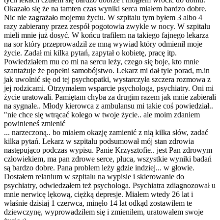
Okazało się że na tamten czas wyniki serca miałem bardzo dobre.
Nic nie zagrażało mojemu życiu. W szpitalu tym byłem 3 albo 4
razy zabierany przez zespół pogotowia zwykle w nocy. W szpitalu
mieli mnie już dosyć. W końcu trafiłem na takiego fajnego lekarza
na sor który przeprowadził ze mną wywiad który odmienił moje
życie. Zadał mi kilka pytań, zapytał o kobietę, pracę itp.
Powiedziałem mu co mi na sercu leży, czego się boje, kto mnie
szantażuje że popełni samobójstwo. Lekarz mi dał tyle porad, m.in
jak uwolnić się od tej psychopatki, wystarczyła szczera rozmowa z
jej rodzicami. Otrzymałem wsparcie psychologa, psychiatry. Oni mi
życie uratowali. Pamiętam chyba za drugim razem jak mnie zabierali
na sygnale.. Młody kierowca z ambulansu mi takie coś powiedział..
"nie chce się wtrącać kolego w twoje życie.. ale moim zdaniem
powinieneś zmienić
... narzeczoną.. bo miałem okazję zamienić z nią kilka słów, zadać
kilka pytań. Lekarz w szpitalu podsumował mój stan zdrowia
następująco podczas wypisu. Panie Krzysztofie.. jest Pan zdrowym
człowiekiem, ma pan zdrowe serce, płuca, wszystkie wyniki badań
są bardzo dobre. Pana problem leży gdzie indziej... w głowie.
Dostałem relanium w szpitalu na wypisie i skierowanie do
psychiatry, odwiedzałem też psychologa. Psychiatra zdiagnozował u
mnie nerwicę lękową, ciężką depresje. Miałem wtedy 26 lat i
właśnie dzisiaj 1 czerwca, minęło 14 lat odkąd zostawiłem te
dziewczynę, wyprowadziłem się i zmieniłem, uratowałem swoje