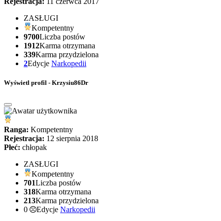
Rejestracja:
11 czerwca 2017
ZASŁUGI
Kompetentny
9700
Liczba postów
1912
Karma otrzymana
339
Karma przydzielona
2
Edycje
Narkopedii
Wyświetl profil - Krzysiu86Dr
Ranga:
Kompetentny
Rejestracja:
12 sierpnia 2018
Płeć:
chłopak
ZASŁUGI
Kompetentny
701
Liczba postów
318
Karma otrzymana
213
Karma przydzielona
0
Edycje
Narkopedii