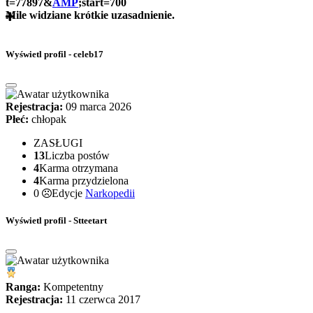
t=77897&
AMP
;start=700
Mile widziane krótkie uzasadnienie.
Wyświetl profil - celeb17
Rejestracja:
09 marca 2026
Płeć:
chłopak
ZASŁUGI
13
Liczba postów
4
Karma otrzymana
4
Karma przydzielona
0
Edycje
Narkopedii
Wyświetl profil - Stteetart
Ranga:
Kompetentny
Rejestracja:
11 czerwca 2017