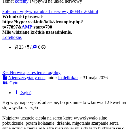
Temat
kofeiny
i wpływu na układ nerwowy
kofeina-i-wplyw-na-uklad-nerwowy-t80447-20.html
Wchodzić i głosować
https://hyperreal.info/talk/viewtopic.php?
t=77897&
AMP
;start=700
Mile widziane krótkie uzasadnienie.
Lofellokas
23 /
/
0
Re: Nerwica, stres temat ogolny
Nieprzeczytany post
autor:
Lofellokas
»
31 maja 2026
Cytuj
Zgłoś
Hej więc napiszę coś od siebie, bo już mnie to wkurwia 12 kwietnia
się wsystko zaczęło
Najpierw uczucie ciepła na sercu które wywoływało silne
pobudzenie, potem kołatanie, drżenie, migotania szarpanie serca
silne uczucie ciepła w klatce piersiowej plus do tego budziłem się o