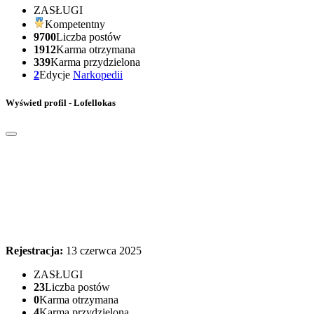
ZASŁUGI
Kompetentny
9700
Liczba postów
1912
Karma otrzymana
339
Karma przydzielona
2
Edycje
Narkopedii
Wyświetl profil - Lofellokas
Rejestracja:
13 czerwca 2025
ZASŁUGI
23
Liczba postów
0
Karma otrzymana
4
Karma przydzielona