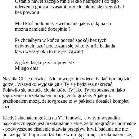
Ostanio nawet zaczęło mnie lekko nakręcać i do tego
uderzenia gorąca, czasami uczucie jak by się czegoś bał
bez powodu
Miał ktoś podobnie, Ewetuoanie jakąś radą na co
można zamienić doxepinie ?
Ps chciałbym w końcu poczuć spokój bez tych
dziwnych jazd( pocieszam się tylko tym że badania
krwi wyszły ok i to nie jest zawał )
Z góry dziękuję za odpowiedź
Miłego dnia
Nasiliła Ci się nerwica. Nic nowego, im więcej badań tym będzie
gorzej. Wszystko wyjdzie git a Ty się będziesz nakręcać.
Pojawiło się uczucie ciepła które Ty jako Ty rozpoznałem jako
zagrożenie i przekonałem mózg, że to groźne. A jak już
przekonałem mózg, że.tovgrozne to w pakiecie dostałeś komplet
jazd.
Kiedyś słuchałem gościa na YT i mówił, ,e.w tym wypadku
najskuteczniejsze jest przekonanie siebie, że to niegroźne i normalne
- podwyższone ciśnienie ułatwia przepływ krwi, badania nic nie
pokazują itd. Poprostu działanie w drugą stronę - przekonałem się,