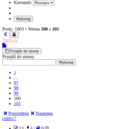
Kierunek:
Posty: 1003 •
Strona
100
z
101
Zdrowie
Przejdź do strony
Przejdź do strony:
1
…
97
98
99
100
101
Poprzednia
Następna
celeb17
13 /
4 /
0