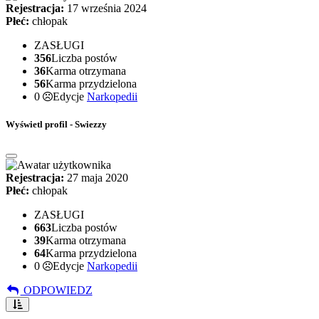
Rejestracja:
17 września 2024
Płeć:
chłopak
ZASŁUGI
356
Liczba postów
36
Karma otrzymana
56
Karma przydzielona
0
Edycje
Narkopedii
Wyświetl profil - Swiezzy
Rejestracja:
27 maja 2020
Płeć:
chłopak
ZASŁUGI
663
Liczba postów
39
Karma otrzymana
64
Karma przydzielona
0
Edycje
Narkopedii
ODPOWIEDZ