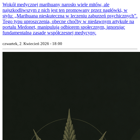
Wokół medycznej marihuany narosło wiele mitów, ale
najszkodliwszym z nich jest ten promowany przez nagłówki, w
stylu: „Marihuana nieskuteczna w leczeniu zaburzeń psychicznych”.
Tego typu uproszczenia, obecne choćby w niedawnym artykule na
portalu Medonet, manipulują odbiorem społecznym, ignorując
fundamentalną zasadę współczesnej medycyny.
czwartek, 2. Kwiecień 2026 - 18:00