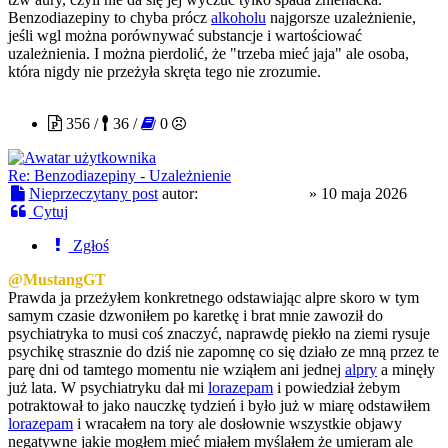
Benzodiazepiny to chyba prócz
alkoholu
najgorsze uzależnienie,
jeśli wgl można porównywać substancje i wartościować
uzależnienia. I można pierdolić, że "trzeba mieć jaja" ale osoba,
która nigdy nie przeżyła skręta tego nie zrozumie.
CloneserSztuki
356 /
36 /
0
Re: Benzodiazepiny - Uzależnienie
Nieprzeczytany post
autor:
CloneserSztuki
»
10 maja 2026
Cytuj
Zgłoś
@MustangGT
Prawda ja przeżyłem konkretnego odstawiając alpre skoro w tym
samym czasie dzwoniłem po karetkę i brat mnie zawoził do
psychiatryka to musi coś znaczyć, naprawdę piekło na ziemi rysuje
psychikę strasznie do dziś nie zapomnę co się działo ze mną przez te
parę dni od tamtego momentu nie wziąłem ani jednej
alpry
a minęły
już lata. W psychiatryku dał mi
lorazepam
i powiedział żebym
potraktował to jako nauczkę tydzień i było już w miarę odstawiłem
lorazepam
i wracałem na tory ale dosłownie wszystkie objawy
negatywne jakie mogłem mieć miałem myślałem że umieram ale