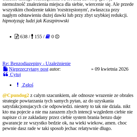
niemożność znalezienia miejsca dla siebie, wiercenie się. Ale przede
wszystkim chodzenie takim 'rozstrzęsionym', zwłaszcza przy
nagłym odstawieniu dużej dawki lub przy zbyt szybkiej redukcji.
hipnotyzuję ludzi jak Kaszpirowski
freezin9moon
638 /
155 /
0
Re: Benzodiazepiny - Uzależnienie
Nieprzeczytany post
autor:
freezin9moon
»
09 kwietnia 2026
Cytuj
Zgłoś
@Cpundog2
z calym szacunkiem, ale odnosze wrazenie ze obrales
strategie powtarzania tych samych pytan, az do uzyskania
satysfakcjonujacych cie odpowiedzi. niestety to tak nie dziala. nikt
kto ma pojecie a nie ma zarazem zlych intencji wzgledem ciebie nie
napisze ci ze zakladany przez ciebie system brania benzo daje
gwarancje ze wszystko bedzie ok, na wieki wiekow, amen. choc
pewnie dasz rade w taki sposob jechac relatywnie dlugo.