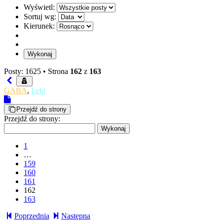
Wyświetl:
Sortuj wg:
Kierunek:
Posty: 1625 •
Strona
162
z
163
GABA
,
Leki
Przejdź do strony
Przejdź do strony:
1
…
159
160
161
162
163
Poprzednia
Następna