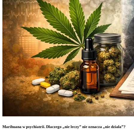
Marihuana w psychiatrii. Dlaczego „nie leczy” nie oznacza „nie działa”?