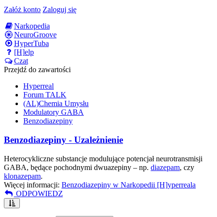
Załóż konto
Zaloguj się
Narkopedia
NeuroGroove
HyperTuba
[H]elp
Czat
Przejdź do zawartości
Hyperreal
Forum TALK
(AL)Chemia Umysłu
Modulatory GABA
Benzodiazepiny
Benzodiazepiny - Uzależnienie
Heterocykliczne substancje modulujące potencjał neurotransmisji
GABA, będące pochodnymi dwuazepiny – np.
diazepam
, czy
klonazepam
.
Więcej informacji:
Benzodiazepiny w Narkopedii [H]yperreala
ODPOWIEDZ