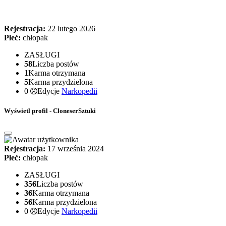
Rejestracja:
22 lutego 2026
Płeć:
chłopak
ZASŁUGI
58
Liczba postów
1
Karma otrzymana
5
Karma przydzielona
0
Edycje
Narkopedii
Wyświetl profil - CloneserSztuki
Rejestracja:
17 września 2024
Płeć:
chłopak
ZASŁUGI
356
Liczba postów
36
Karma otrzymana
56
Karma przydzielona
0
Edycje
Narkopedii