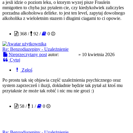
a jesli idzie o poziom leku, o ktorym wyzej pisze Fraulein
mmigotten to chyba juz pytalem cie, czy kiedykolwiek zaliczyles
porzadna alkoholowa delirke. to jest ten level, zapytaj dowolnego
alkoholika z wieloletnim stazem i dlugimi ciagami to ci opowie.
drakan9
368 /
92 /
0
Re: Benzodiazepiny - Uzależnienie
Nieprzeczytany post
autor:
drakan9
»
10 kwietnia 2026
Cytuj
Zgłoś
Po prostu tak się objawia część uzależnienia psychicznego oraz
system zaprzeczeń i iluzji, dokładnie będzie tak pytał aż ktoś mu
przytaknie że może tak robić i nic mu nie grozi :)
Cpundog2
58 /
1 /
0
Re: Benzodiazepiny - Uzależnienie