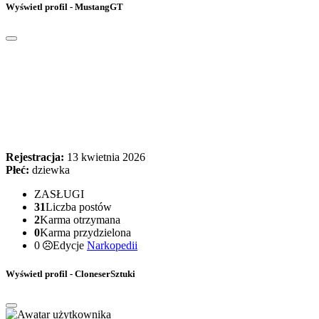
Wyświetl profil - MustangGT
Rejestracja:
13 kwietnia 2026
Płeć:
dziewka
ZASŁUGI
31
Liczba postów
2
Karma otrzymana
0
Karma przydzielona
0
Edycje
Narkopedii
Wyświetl profil - CloneserSztuki