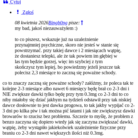
Cytuj
Zgłoś
08 kwietnia 2026
Bingb0ng
pisze:
my bad, jakoś niezauważyłem :)
to co piszesz, wskazuje już na uzależnienie
przynajmniej psychiczne, skoro nie jesteś w stanie się
powstrzymać. przy takiej dawce i 2 miesiącach wątpię,
że dostaniesz telepki, ale że tak powiem im głębiej w
las tym będzie gorzej, więc im szybciej z tym
skończysz tym lepiej, bo powiedzmy jeżeli jeszcze tak
polecisz 2,3 miesiące to zaczną się poważne schody.
co to znaczy zaczną się poważne schody? załóżmy, że poleca tak te
kolejne 2-3 miesiące albo nawet 6 miesięcy będę brał co 2-3 dni i
NIE zwiększe dawki tylko będę przy tym 0.3mg co 2-3 dni to co
niby miałoby się dziać jakbym na tydzień odstawił przy tak niskiej
dawce dosłownie to jest dawka progowa, to tak jakby wypijać co 2-
3 dni po kilka piw i tak można pić latami i jak nie zwiększysz dawki
browarów to rzucisz bez problemu. Szczeże to myślę, że problem z
benzo zaczyna się dopiero wtedy jak się zaczyna zwiększać dawki,
wątpię, żeby wystąpiło jakiekolwiek uzależnienie fizyczne przy
braniu co 2-3 dni nawet większych ilości niż 0.3mg.