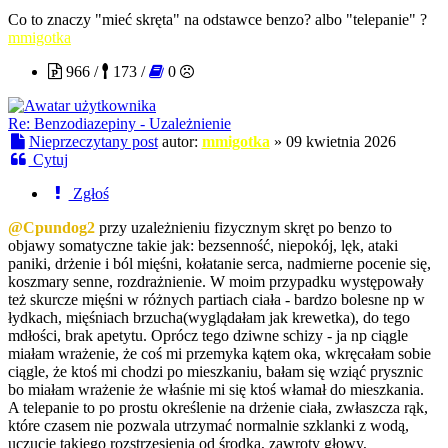
Co to znaczy "mieć skręta" na odstawce benzo? albo "telepanie" ?
mmigotka
966 /
173 /
0
Re: Benzodiazepiny - Uzależnienie
Nieprzeczytany post
autor:
mmigotka
»
09 kwietnia 2026
Cytuj
Zgłoś
@Cpundog2
przy uzależnieniu fizycznym skręt po benzo to
objawy somatyczne takie jak: bezsenność, niepokój, lęk, ataki
paniki, drżenie i ból mięśni, kołatanie serca, nadmierne pocenie się,
koszmary senne, rozdrażnienie. W moim przypadku występowały
też skurcze mięśni w różnych partiach ciała - bardzo bolesne np w
łydkach, mięśniach brzucha(wyglądałam jak krewetka), do tego
mdłości, brak apetytu. Oprócz tego dziwne schizy - ja np ciągle
miałam wrażenie, że coś mi przemyka kątem oka, wkręcałam sobie
ciągle, że ktoś mi chodzi po mieszkaniu, bałam się wziąć prysznic
bo miałam wrażenie że właśnie mi się ktoś włamał do mieszkania.
A telepanie to po prostu określenie na drżenie ciała, zwłaszcza rąk,
które czasem nie pozwala utrzymać normalnie szklanki z wodą,
uczucie takiego rozstrzęsienia od środka, zawroty głowy,