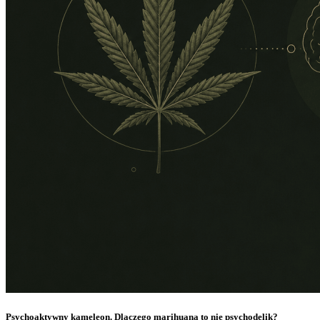
Psychoaktywny kameleon. Dlaczego marihuana to nie psychodelik?