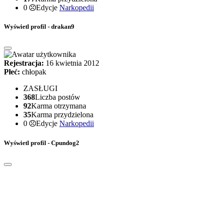
0
Edycje
Narkopedii
Wyświetl profil - drakan9
Rejestracja:
16 kwietnia 2012
Płeć:
chłopak
ZASŁUGI
368
Liczba postów
92
Karma otrzymana
35
Karma przydzielona
0
Edycje
Narkopedii
Wyświetl profil - Cpundog2