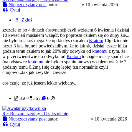
Nieprzeczytany post
autor:
Cpundog2
»
10 kwietnia 2026
Cytuj
Zgłoś
szczeże to po 4 dniach abstynencji czyli wziąłem 6 kwietnia i dzisiaj
10 kwiecień musiałem wziąść, bo poprostu czułem się do dupy źle...
nie było to jakoś mega źle np kiedyś rzucałem
Kratom
10g dziennie
przez 3 lata brane i powiedziałbym, że to jak się dzisiaj jeszce kilka
godzin temu czułem to jak 20% siły odwyku od
kratomu
z tym, że
w przeciwieństwie do odwyku od
Kratom
to ciągle mi się spać chce
(na odstawce
kratomu
nie było o spaniu mowy) wziąłem właśnie 2
godziny temu 0.2mg i się czuję lepiej tzn normalnie czyli
chujowo...tak jak zwykle i zawsze.
coś czuję, że już jestem lekko wjebany...
CloneserSztuki
356 /
36 /
0
Re: Benzodiazepiny - Uzależnienie
Nieprzeczytany post
autor:
CloneserSztuki
»
10 kwietnia 2026
Cytuj