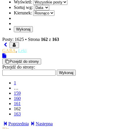
Wyświetl:
Sortuj wg:
Kierunek:
Posty: 1625 •
Strona
162
z
163
GABA
,
Leki
Przejdź do strony
Przejdź do strony:
1
…
159
160
161
162
163
Poprzednia
Następna
Blu