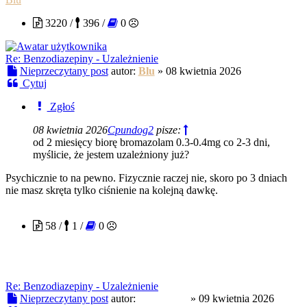
3220 /
396 /
0
Re: Benzodiazepiny - Uzależnienie
Nieprzeczytany post
autor:
Blu
»
08 kwietnia 2026
Cytuj
Zgłoś
08 kwietnia 2026
Cpundog2
pisze:
od 2 miesięcy biorę bromazolam 0.3-0.4mg co 2-3 dni,
myślicie, że jestem uzależniony już?
Psychicznie to na pewno. Fizycznie raczej nie, skoro po 3 dniach
nie masz skręta tylko ciśnienie na kolejną dawkę.
Cpundog2
58 /
1 /
0
Re: Benzodiazepiny - Uzależnienie
Nieprzeczytany post
autor:
Cpundog2
»
09 kwietnia 2026