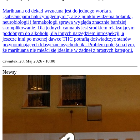
Marihuana od dekad wrzucana jest do jednego worka z
„substancjami halucynogennymi”, ale z punktu widzenia botaniki,
neurobiologii i farmakologii sprawa wygląda znacznie bardziej
skomplikowanie. Dla jednych cannabis jest środkiem relaksującym
podobnym do alkoholu, dla innych narzędziem introspekcji, a
jeszcze inni po mocnej dawce THC potrafią doświadczyć stanów
przypominających klasyczne psychodeliki. Problem polega na tym,
że marihuana nie mieści się idealnie w żadnej z prostych kategorii.
czwartek, 28. Maj 2026 - 10:00
Newsy