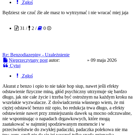
Zgłoś
Będziesz sie czuć źle ale masz to wytrzymać i nie wracać miej jaja
MustangGT
31 /
2 /
0
Re: Benzodiazepiny - Uzależnienie
Nieprzeczytany post
autor:
MustangGT
»
09 maja 2026
Cytuj
Zgłoś
Akurat z benzo i opio to nie takie hop siup, nawet jeśli efekty
odstawienie fizyczne miną, głód psychiczny utrzymuje się bardzo
długo, jak nie całe życie i trzeba być ostrożnym na każdym kroku na
wszelakie wyzwalacze. Z doświadczenia własnego wiem, że mi
ciężej odstawić benzo niż opio, bo redukcja trwa długo, a efekty
odstawienie nawet przy zmniejszaniu dawek są mocno odczuwalne,
nie wspominając o napadach drgawkowych, które mogą
zaatakować w najmniej spodziewanym momencie i w
przeciwieństwie do zwykłej padaczki, padaczka polekowa nie ma
tzw aury, czyli nie da się jej wyczuć tylko spada znienacka.