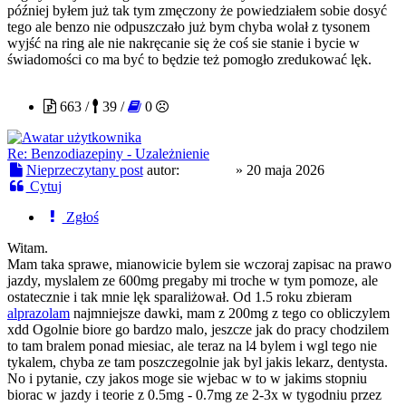
później byłem już tak tym zmęczony że powiedziałem sobie dosyć
tego ale benzo nie odpuszczało już bym chyba wolał z tysonem
wyjść na ring ale nie nakręcanie się że coś sie stanie i bycie w
świadomości co ma być to będzie też pomogło zredukować lęk.
Swiezzy
663 /
39 /
0
Re: Benzodiazepiny - Uzależnienie
Nieprzeczytany post
autor:
Swiezzy
»
20 maja 2026
Cytuj
Zgłoś
Witam.
Mam taka sprawe, mianowicie bylem sie wczoraj zapisac na prawo
jazdy, myslalem ze 600mg pregaby mi troche w tym pomoze, ale
ostatecznie i tak mnie lęk sparaliżował. Od 1.5 roku zbieram
alprazolam
najmniejsze dawki, mam z 200mg z tego co obliczylem
xdd Ogolnie biore go bardzo malo, jeszcze jak do pracy chodzilem
to tam bralem ponad miesiac, ale teraz na l4 bylem i wgl tego nie
tykalem, chyba ze tam poszczegolnie jak byl jakis lekarz, dentysta.
No i pytanie, czy jakos moge sie wjebac w to w jakims stopniu
biorac w jazdy i teorie z 0.5mg - 0.7mg ze 2-3x w tygodniu przez