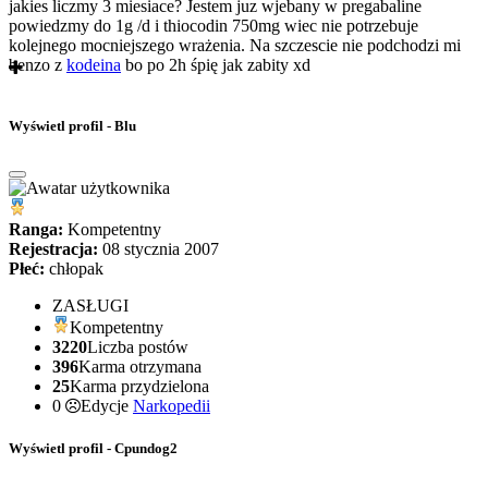
jakies liczmy 3 miesiace? Jestem juz wjebany w pregabaline
powiedzmy do 1g /d i thiocodin 750mg wiec nie potrzebuje
kolejnego mocniejszego wrażenia. Na szczescie nie podchodzi mi
benzo z
kodeina
bo po 2h śpię jak zabity xd
Wyświetl profil - Blu
Ranga:
Kompetentny
Rejestracja:
08 stycznia 2007
Płeć:
chłopak
ZASŁUGI
Kompetentny
3220
Liczba postów
396
Karma otrzymana
25
Karma przydzielona
0
Edycje
Narkopedii
Wyświetl profil - Cpundog2