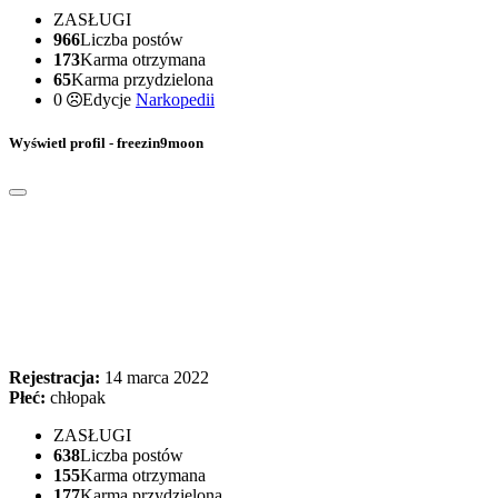
ZASŁUGI
966
Liczba postów
173
Karma otrzymana
65
Karma przydzielona
0
Edycje
Narkopedii
Wyświetl profil - freezin9moon
Rejestracja:
14 marca 2022
Płeć:
chłopak
ZASŁUGI
638
Liczba postów
155
Karma otrzymana
177
Karma przydzielona