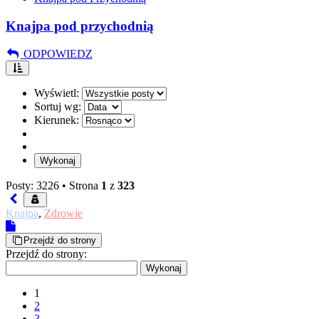
Knajpa pod przychodnią
ODPOWIEDZ
Wyświetl:
Sortuj wg:
Kierunek:
Posty: 3226 •
Strona
1
z
323
Knajpa
,
Zdrowie
Przejdź do strony
Przejdź do strony:
1
2
3