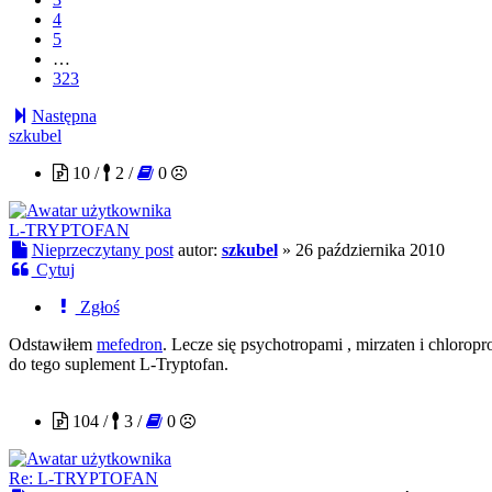
4
5
…
323
Następna
szkubel
10 /
2 /
0
L-TRYPTOFAN
Nieprzeczytany post
autor:
szkubel
»
26 października 2010
Cytuj
Zgłoś
Odstawiłem
mefedron
. Lecze się psychotropami , mirzaten i chlorop
do tego suplement L-Tryptofan.
MadisonTwatter
104 /
3 /
0
Re: L-TRYPTOFAN