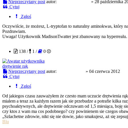
Nieprzeczytany post
autor:
MadisonTwatter
»
28 października 2
Cytuj
Zgłoś
Oczywiście, że możesz, L-tryptofan to naturalny aminokwas, który n
Pozdrawiam.
Uwaga! Użytkownik MadisonTwatter jest zbanowany na hyperrealu. Ni
SpiralTribe23
138 /
1 /
0
drętwienie rąk
Nieprzeczytany post
autor:
SpiralTribe23
»
04 czerwca 2012
Cytuj
Zgłoś
Od jakiegos czasu zauważyłem że czesto mam uczucie drętwienia rąk 
mialem a teraz za każdym razem jak sie przebudze a potrafie kilka ra
psychoaktywnych, ale drętwienie odczuwam od 1,5 miesiąca, boję sie
czy ktos z wam ma cos podobnego? czy powinienem sie czegos obaw
„Szlachetne zdrowie, nikt się nie dowie, jako smakujesz, aż się zepsu
Blu