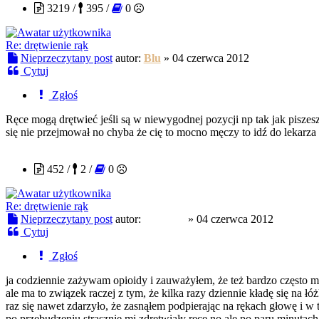
3219 /
395 /
0
Re: drętwienie rąk
Nieprzeczytany post
autor:
Blu
»
04 czerwca 2012
Cytuj
Zgłoś
Ręce mogą drętwieć jeśli są w niewygodnej pozycji np tak jak pisze
się nie przejmował no chyba że cię to mocno męczy to idź do lekarza
ponololo
452 /
2 /
0
Re: drętwienie rąk
Nieprzeczytany post
autor:
ponololo
»
04 czerwca 2012
Cytuj
Zgłoś
ja codziennie zażywam opioidy i zauważyłem, że też bardzo często mi
ale ma to związek raczej z tym, że kilka razy dziennie kładę się na łó
raz się nawet zdarzyło, że zasnąłem podpierając na rękach głowę i w 
po przebudzeniu strasznie mi zdrętwiały ręce no ale po paru minutach