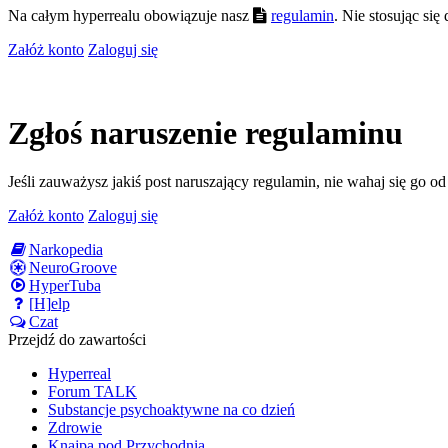
Na całym hyperrealu obowiązuje nasz
regulamin
. Nie stosując si
Załóż konto
Zaloguj się
Zgłoś naruszenie regulaminu
Jeśli zauważysz jakiś post naruszający regulamin, nie wahaj się go o
Załóż konto
Zaloguj się
Narkopedia
NeuroGroove
HyperTuba
[H]elp
Czat
Przejdź do zawartości
Hyperreal
Forum TALK
Substancje psychoaktywne na co dzień
Zdrowie
Knajpa pod Przychodnią