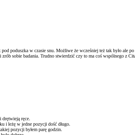
sz pod poduszka w czasie snu. Możliwe że wcześniej też tak było ale
 i zrób sobie badania. Trudno stwierdzić czy to ma coś wspólnego z Ci
 drętwieją ręce.
żku i leżę w jedne pozycji dość długo.
takiej pozycji byłem parę godzin.
 było dobrze...