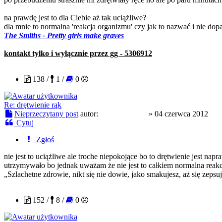
na prawdę jest to dla Ciebie aż tak uciążliwe?
dla mnie to normalna 'reakcja organizmu' czy jak to nazwać i nie do
The Smiths - Pretty girls make graves
kontakt tylko i wyłącznie przez gg - 5306912
SpiralTribe23
138 /
1 /
0
Re: drętwienie rąk
Nieprzeczytany post
autor:
SpiralTribe23
»
04 czerwca 2012
Cytuj
Zgłoś
nie jest to uciążliwe ale troche niepokojące bo to drętwienie jest na
utrzymywało bo jednak uważam że nie jest to całkiem normalna reak
„Szlachetne zdrowie, nikt się nie dowie, jako smakujesz, aż się zepsu
cockney
152 /
8 /
0