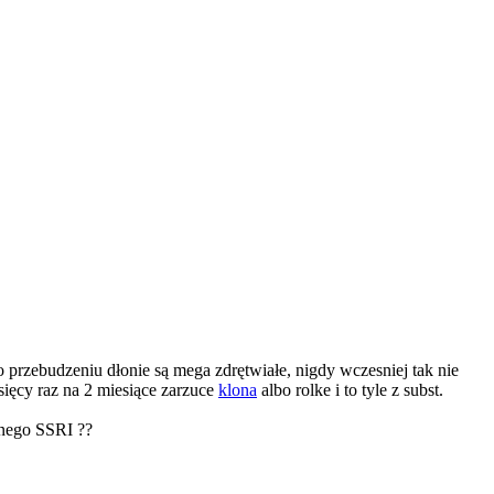
przebudzeniu dłonie są mega zdrętwiałe, nigdy wczesniej tak nie
sięcy raz na 2 miesiące zarzuce
klona
albo rolke i to tyle z subst.
onego SSRI ??