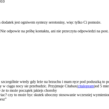
010
a dodatek jest ogniwem syntezy serotoniny, więc tylko Ci pomoże.
e odpowie na próbę kontaktu, ani nie przeczyta odpowiedzi na post.
szczególnie wtedy gdy leże na brzuchu i mam ręce pod poduszką to po 
zy w ciągu nocy sie przebudzic. Przyjmuje Citabax(
citalopram
)od 5 mie
 że to może początek jakiejs choroby
iac? czy to może byc skutek uboczny stosowanie wczesniej wymieni
jesz”