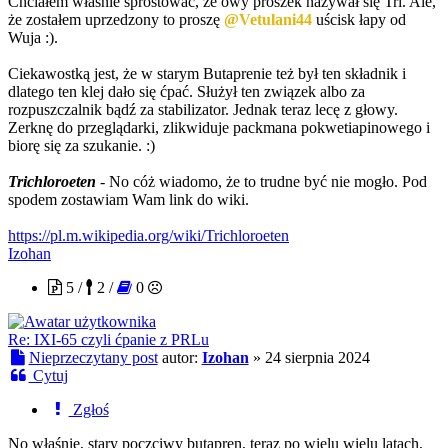
Chciałem właśnie sprostować, że owy proszek nazywał się Tri. Ale,
że zostałem uprzedzony to proszę
@Vetulani44
uścisk łapy od
Wuja :).
Ciekawostką jest, że w starym Butaprenie też był ten składnik i
dlatego ten klej dało się ćpać. Służył ten związek albo za
rozpuszczalnik bądź za stabilizator. Jednak teraz lecę z głowy.
Zerknę do przeglądarki, zlikwiduje packmana pokwetiapinowego i
biorę się za szukanie. :)
Trichloroeten
- No cóż wiadomo, że to trudne być nie mogło. Pod
spodem zostawiam Wam link do wiki.
https://pl.m.wikipedia.org/wiki/Trichloroeten
Izohan
5 /
2 /
0
Re: IXI-65 czyli ćpanie z PRLu
Nieprzeczytany post
autor:
Izohan
»
24 sierpnia 2024
Cytuj
Zgłoś
No właśnie, stary poczciwy butapren, teraz po wielu wielu latach,