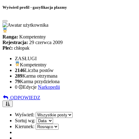
Wyświetl profil - gazyfikacja plazmy
Ranga:
Kompetentny
Rejestracja:
29 czerwca 2009
Płeć:
chłopak
ZASŁUGI
Kompetentny
2146
Liczba postów
289
Karma otrzymana
79
Karma przydzielona
0
Edycje
Narkopedii
ODPOWIEDZ
Wyświetl:
Sortuj wg:
Kierunek: