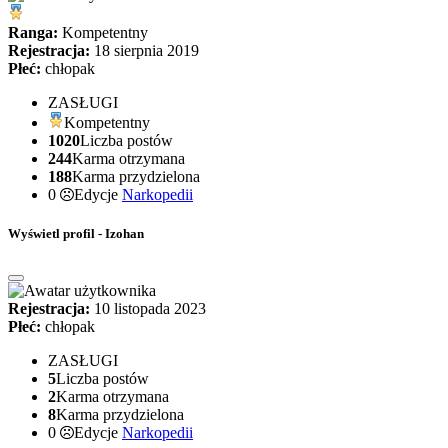
Ranga:
Kompetentny
Rejestracja:
18 sierpnia 2019
Płeć:
chłopak
ZASŁUGI
Kompetentny
1020
Liczba postów
244
Karma otrzymana
188
Karma przydzielona
0
Edycje
Narkopedii
Wyświetl profil - Izohan
Rejestracja:
10 listopada 2023
Płeć:
chłopak
ZASŁUGI
5
Liczba postów
2
Karma otrzymana
8
Karma przydzielona
0
Edycje
Narkopedii