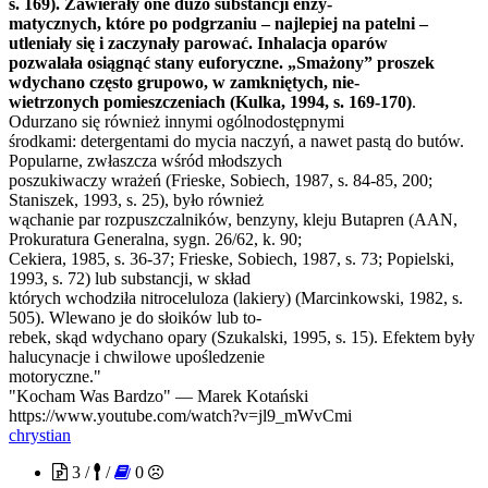
s. 169). Zawierały one dużo substancji enzy-
matycznych, które po podgrzaniu – najlepiej na patelni –
utleniały się i zaczynały parować. Inhalacja oparów
pozwalała osiągnąć stany euforyczne. „Smażony” proszek
wdychano często grupowo, w zamkniętych, nie-
wietrzonych pomieszczeniach (Kulka, 1994, s. 169-170)
.
Odurzano się również innymi ogólnodostępnymi
środkami: detergentami do mycia naczyń, a nawet pastą do butów.
Popularne, zwłaszcza wśród młodszych
poszukiwaczy wrażeń (Frieske, Sobiech, 1987, s. 84-85, 200;
Staniszek, 1993, s. 25), było również
wąchanie par rozpuszczalników, benzyny, kleju Butapren (AAN,
Prokuratura Generalna, sygn. 26/62, k. 90;
Cekiera, 1985, s. 36-37; Frieske, Sobiech, 1987, s. 73; Popielski,
1993, s. 72) lub substancji, w skład
których wchodziła nitroceluloza (lakiery) (Marcinkowski, 1982, s.
505). Wlewano je do słoików lub to-
rebek, skąd wdychano opary (Szukalski, 1995, s. 15). Efektem były
halucynacje i chwilowe upośledzenie
motoryczne."
"Kocham Was Bardzo" — Marek Kotański
https://www.youtube.com/watch?v=jl9_mWvCmi
chrystian
3 /
/
0