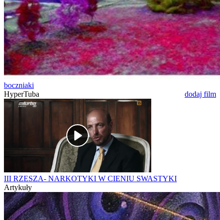
boczniaki
HyperTuba
dodaj film
III RZESZA- NARKOTYKI W CIENIU SWASTYKI
Artykuły