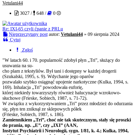
Vetulani44
3027 /
648 /
0
Re: IXI-65 czyli ćpanie z PRLu
Nieprzeczytany post
autor:
Vetulani44
»
09 sierpnia 2024
Cytuj
Zgłoś
"W latach 60. i 70. popularność zdobył płyn „Tri”, służący do
usuwania na su-
cho plam z tekstyliów. Był tani i dostępny w każdej drogerii
(Szukalski, 1995, s. 9). Wdychanie jego oparów
pozwalało szybko osiągnąć upojenie narkotyczne (Kulka, 1994, s.
169). Inhalacja „Tri” powodowała euforię,
której niekiedy towarzyszyły również halucynacje wzrokowo-
słuchowe (Frieske, Sobiech, 1987, s. 71-72).
W związku z wykorzystywaniem „Tri” przez młodzież do odurzania
się, płyn ten zniknął ze sklepowych półek
(Frieske, Sobiech, 1987, s. 186).
Zamiennikiem „Tri”, choć nie tak skutecznym, stały się proszki
do prania, np. „E”, czy „IXI” (AAN,
Instytut Psychiatrii i Neurologii, sygn. 1/81, k. 4.; Kulka, 1994,