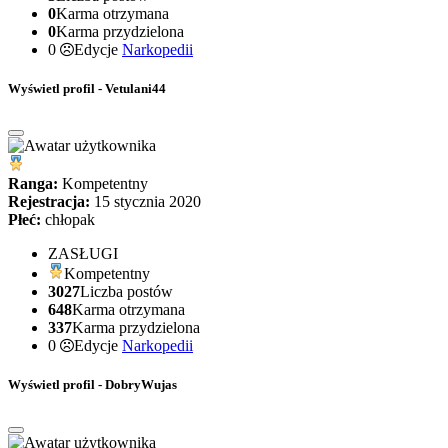
0
Karma otrzymana
0
Karma przydzielona
0
Edycje
Narkopedii
Wyświetl profil - Vetulani44
Ranga:
Kompetentny
Rejestracja:
15 stycznia 2020
Płeć:
chłopak
ZASŁUGI
Kompetentny
3027
Liczba postów
648
Karma otrzymana
337
Karma przydzielona
0
Edycje
Narkopedii
Wyświetl profil - DobryWujas