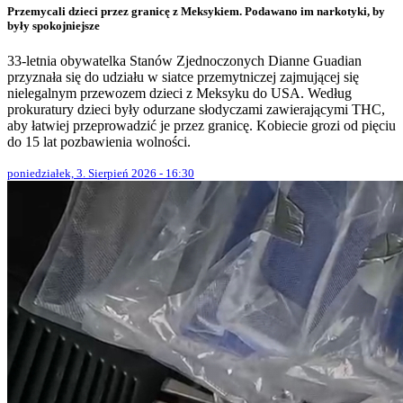
Przemycali dzieci przez granicę z Meksykiem. Podawano im narkotyki, by
były spokojniejsze
33-letnia obywatelka Stanów Zjednoczonych Dianne Guadian
przyznała się do udziału w siatce przemytniczej zajmującej się
nielegalnym przewozem dzieci z Meksyku do USA. Według
prokuratury dzieci były odurzane słodyczami zawierającymi THC,
aby łatwiej przeprowadzić je przez granicę. Kobiecie grozi od pięciu
do 15 lat pozbawienia wolności.
poniedziałek, 3. Sierpień 2026 - 16:30