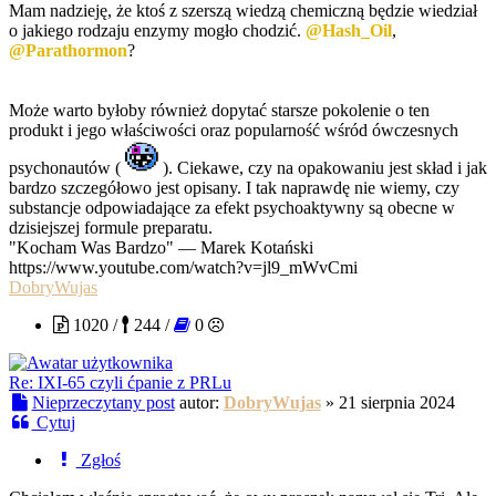
Mam nadzieję, że ktoś z szerszą wiedzą chemiczną będzie wiedział
o jakiego rodzaju enzymy mogło chodzić.
@Hash_Oil
,
@Parathormon
?
Może warto byłoby również dopytać starsze pokolenie o ten
produkt i jego właściwości oraz popularność wśród ówczesnych
psychonautów (
). Ciekawe, czy na opakowaniu jest skład i jak
bardzo szczegółowo jest opisany. I tak naprawdę nie wiemy, czy
substancje odpowiadające za efekt psychoaktywny są obecne w
dzisiejszej formule preparatu.
"Kocham Was Bardzo" — Marek Kotański
https://www.youtube.com/watch?v=jl9_mWvCmi
DobryWujas
1020 /
244 /
0
Re: IXI-65 czyli ćpanie z PRLu
Nieprzeczytany post
autor:
DobryWujas
»
21 sierpnia 2024
Cytuj
Zgłoś