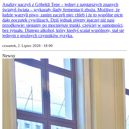
Analizy naczyń z Göbekli Tepe – jednej z najstarszych znanych
świątyń świata – wykazały ślady fermentacji zboża. Możliwe, że
ludzie warzyli piwo, zanim zaczęli piec chleb i że to wspólne picie
dało początek cywilizacji. Dziś jednak pijemy inaczej niż nasi
przodkowie: sięgamy po mocniejsze trunki, częściej w samotności,
bez rytuału. Dlatego alkohol, który kiedyś scalał wspólnoty, stał się
jednym z groźnych czynników ryzyka.
czwartek, 2. Lipiec 2026 - 18:00
Newsy