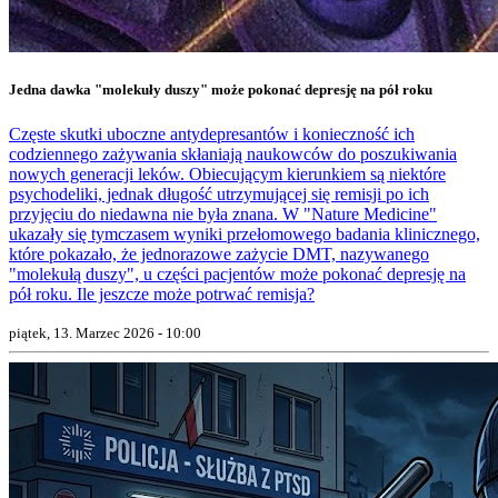
Jedna dawka "molekuły duszy" może pokonać depresję na pół roku
Częste skutki uboczne antydepresantów i konieczność ich
codziennego zażywania skłaniają naukowców do poszukiwania
nowych generacji leków. Obiecującym kierunkiem są niektóre
psychodeliki, jednak długość utrzymującej się remisji po ich
przyjęciu do niedawna nie była znana. W "Nature Medicine"
ukazały się tymczasem wyniki przełomowego badania klinicznego,
które pokazało, że jednorazowe zażycie DMT, nazywanego
"molekułą duszy", u części pacjentów może pokonać depresję na
pół roku. Ile jeszcze może potrwać remisja?
piątek, 13. Marzec 2026 - 10:00