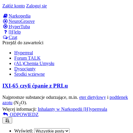
Załóż konto
Zaloguj się
Narkopedia
NeuroGroove
HyperTuba
[H]elp
Czat
Przejdź do zawartości
Hyperreal
Forum TALK
(AL)Chemia Umysłu
Dysocjanty
Środki wziewne
IXI-65 czyli ćpanie z PRLu
Najprostsze substancje odurzające, m.in.
eter dietylowy
i
podtlenek
azotu
(N
O).
2
Więcej informacji:
Inhalanty w Narkopedii [H]yperreala
ODPOWIEDZ
Wyświetl: