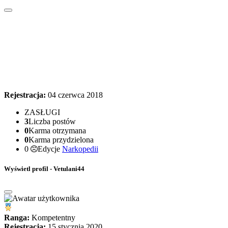
Rejestracja:
04 czerwca 2018
ZASŁUGI
3
Liczba postów
0
Karma otrzymana
0
Karma przydzielona
0
Edycje
Narkopedii
Wyświetl profil - Vetulani44
Ranga:
Kompetentny
Rejestracja:
15 stycznia 2020