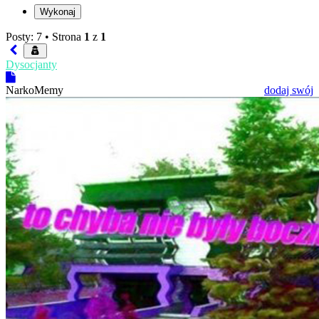
Posty: 7 •
Strona
1
z
1
Dysocjanty
NarkoMemy
dodaj swój