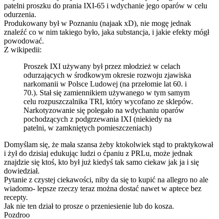
patelni proszku do prania IXI-65 i wdychanie jego oparów w celu
odurzenia.
Produkowany był w Poznaniu (najaak xD), nie mogę jednak
znaleźć co w nim takiego było, jaka substancja, i jakie efekty mógł
powodować.
Z wikipedii:
Proszek IXI używany był przez młodzież w celach
odurzających w środkowym okresie rozwoju zjawiska
narkomanii w Polsce Ludowej (na przełomie lat 60. i
70.). Stał się zamiennikiem używanego w tym samym
celu rozpuszczalnika TRI, który wycofano ze sklepów.
Narkotyzowanie się polegało na wdychaniu oparów
pochodzących z podgrzewania IXI (niekiedy na
patelni, w zamkniętych pomieszczeniach)
Domyślam się, że mała szansa żeby ktokolwiek stąd to praktykował
i żył do dzisiaj edukując ludzi o ćpaniu z PRLu, może jednak
znajdzie się ktoś, kto był już kiedyś tak samo ciekaw jak ja i się
dowiedział.
Pytanie z czystej ciekawości, niby da się to kupić na allegro no ale
wiadomo- lepsze rzeczy teraz można dostać nawet w aptece bez
recepty.
Jak nie ten dział to prosze o przeniesienie lub do kosza.
Pozdroo