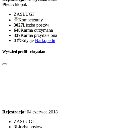
Płeć:
chłopak
ZASŁUGI
Kompetentny
3027
Liczba postów
648
Karma otrzymana
337
Karma przydzielona
0
Edycje
Narkopedii
Wyświetl profil - chrystian
Rejestracja:
04 czerwca 2018
ZASŁUGI
3
Liczba postów