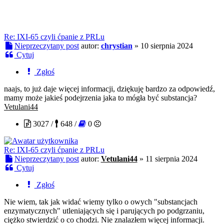
Re: IXI-65 czyli ćpanie z PRLu
Nieprzeczytany post
autor:
chrystian
»
10 sierpnia 2024
Cytuj
Zgłoś
naajs, to już daje więcej informacji, dziękuję bardzo za odpowiedź,
mamy może jakieś podejrzenia jaka to mógła być substancja?
Vetulani44
3027 /
648 /
0
Re: IXI-65 czyli ćpanie z PRLu
Nieprzeczytany post
autor:
Vetulani44
»
11 sierpnia 2024
Cytuj
Zgłoś
Nie wiem, tak jak widać wiemy tylko o owych "substancjach
enzymatycznych" utleniających się i parujących po podgrzaniu,
ciężko stwierdzić o co chodzi. Nie znalazłem więcej informacji.