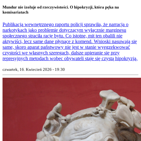
Mundur nie izoluje od rzeczywistości. O hipokryzji, która pęka na
komisariatach
Publikacja wewnętrznego raportu policji sprawiła, że narracja o
narkotykach jako problemie dotyczącym wyłącznie marginesu
społecznego straciła rację bytu. Co istotne, mit ten obalili nie
aktywiści, lecz same dane płynące z komend. Wnioski nasuwają się
same, skoro aparat państwowy nie jest w stanie wyegzekwować
czystości we własnych szeregach, dalsze upieranie się przy
represyjnych metodach wobec obywateli staje się czystą hipokryzją.
czwartek, 16. Kwiecień 2026 - 19:30