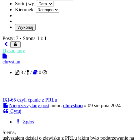
Sortuj wg:
Kierunek:
Posty: 7 •
Strona
1
z
1
Dysocjanty
chrystian
3 /
/
0
IXI-65 czyli ćpanie z PRLu
Nieprzeczytany post
autor:
chrystian
»
09 sierpnia 2024
Cytuj
Zgłoś
Siema,
usłyszałem dzisiaj o zjawisku z PRLu jakim było podgrzewanie na