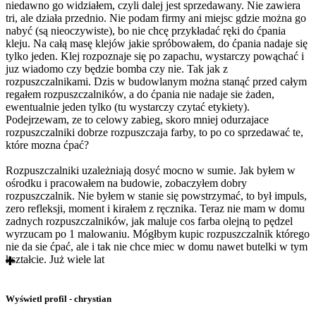
niedawno go widziałem, czyli dalej jest sprzedawany. Nie zawiera
tri, ale działa przednio. Nie podam firmy ani miejsc gdzie można go
nabyć (są nieoczywiste), bo nie chcę przykładać ręki do ćpania
kleju. Na całą masę klejów jakie spróbowałem, do ćpania nadaje się
tylko jeden. Klej rozpoznaje się po zapachu, wystarczy powąchać i
juz wiadomo czy będzie bomba czy nie. Tak jak z
rozpuszczalnikami. Dzis w budowlanym można stanąć przed całym
regałem rozpuszczalników, a do ćpania nie nadaje sie żaden,
ewentualnie jeden tylko (tu wystarczy czytać etykiety).
Podejrzewam, ze to celowy zabieg, skoro mniej odurzajace
rozpuszczalniki dobrze rozpuszczaja farby, to po co sprzedawać te,
które mozna ćpać?
Rozpuszczalniki uzależniają dosyć mocno w sumie. Jak byłem w
ośrodku i pracowałem na budowie, zobaczyłem dobry
rozpuszczalnik. Nie byłem w stanie się powstrzymać, to był impuls,
zero refleksji, moment i kirałem z ręcznika. Teraz nie mam w domu
zadnych rozpuszczalników, jak maluje cos farba olejną to pędzel
wyrzucam po 1 malowaniu. Mógłbym kupic rozpuszczalnik którego
nie da sie ćpać, ale i tak nie chce miec w domu nawet butelki w tym
kształcie. Już wiele lat
Wyświetl profil - chrystian