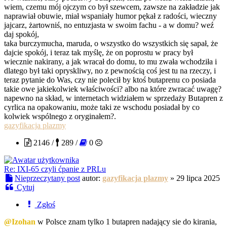
wiem, czemu mój ojczym co był szewcem, zawsze na zakładzie jak
naprawiał obuwie, miał wspaniały humor pękał z radości, wieczny
jajcarz, żartowniś, no entuzjasta w swoim fachu - a w domu? weź
daj spokój,
taka burczymucha, maruda, o wszystko do wszystkich się sapał, że
dajcie spokój, i teraz tak myślę, że on poprostu w pracy był
wiecznie nakirany, a jak wracał do domu, to mu zwała wchodziła i
dlatego był taki opryskliwy, no z pewnością coś jest tu na rzeczy, i
teraz pytanie do Was, czy nie polecił by ktoś butaprenu co posiada
takie owe jakiekolwiek właściwości? albo na które zwracać uwagę?
napewno na skład, w internetach widziałem w sprzedaży Butapren z
cyrlica na opakowaniu, może taki ze wschodu posiadał by co
kolwiek wspólnego z oryginałem?.
gazyfikacja plazmy
2146 /
289 /
0
Re: IXI-65 czyli ćpanie z PRLu
Nieprzeczytany post
autor:
gazyfikacja plazmy
»
29 lipca 2025
Cytuj
Zgłoś
@Izohan
w Polsce znam tylko 1 butapren nadający sie do kirania,