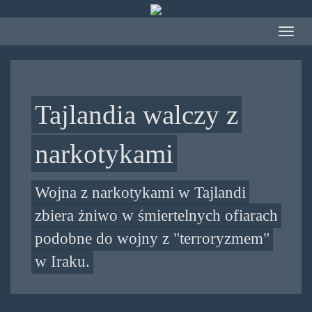
Przejdź
do
Toggle
treści
navigat
Tajlandia walczy z
narkotykami
Wojna z narkotykami w Tajlandi
zbiera żniwo w śmiertelnych ofiarach
podobne do wojny z "terroryzmem"
w Iraku.