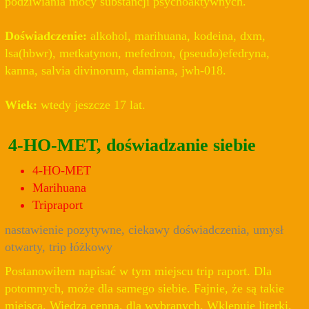
podziwiania mocy substancji psychoaktywnych.
Doświadczenie:
alkohol, marihuana, kodeina, dxm,
lsa(hbwr), metkatynon, mefedron, (pseudo)efedryna,
kanna, salvia divinorum, damiana, jwh-018.
Wiek:
wtedy jeszcze 17 lat.
4-HO-MET, doświadzanie siebie
4-HO-MET
Marihuana
Tripraport
nastawienie pozytywne, ciekawy doświadczenia, umysł
otwarty, trip łóżkowy
Postanowiłem napisać w tym miejscu trip raport. Dla
potomnych, może dla samego siebie. Fajnie, że są takie
miejsca. Wiedza cenna, dla wybranych. Wklepuje literki,