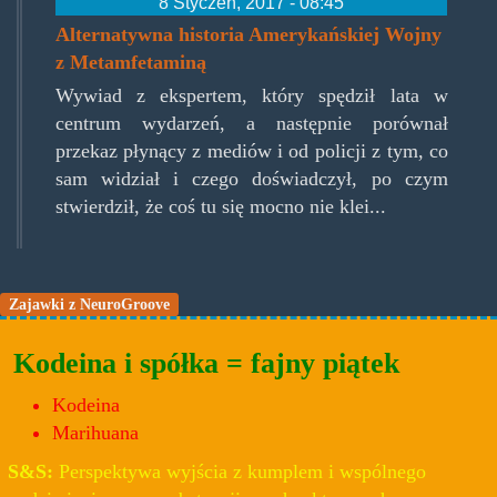
8 Styczeń, 2017 - 08:45
Alternatywna historia Amerykańskiej Wojny
z Metamfetaminą
Wywiad z ekspertem, który spędził lata w
centrum wydarzeń, a następnie porównał
przekaz płynący z mediów i od policji z tym, co
sam widział i czego doświadczył, po czym
stwierdził, że coś tu się mocno nie klei...
Zajawki z NeuroGroove
Kodeina i spółka = fajny piątek
Kodeina
Marihuana
S&S:
Perspektywa wyjścia z kumplem i wspólnego