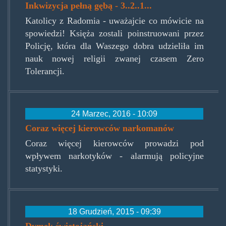
Inkwizycja pełną gębą - 3..2..1...
Katolicy z Radomia - uważajcie co mówicie na
spowiedzi! Księża zostali poinstruowani przez
Policję, która dla Waszego dobra udzieliła im
nauk nowej religii zwanej czasem Zero
Tolerancji.
24 Marzec, 2016 - 10:09
Coraz więcej kierowców narkomanów
Coraz więcej kierowców prowadzi pod
wpływem narkotyków - alarmują policyjne
statystyki.
18 Grudzień, 2015 - 09:39
Dymek świetojański