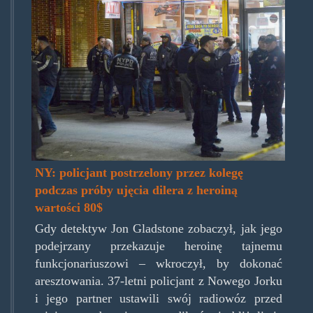
article-
copshot-
0308-
6.jpg
NY: policjant postrzelony przez kolegę
podczas próby ujęcia dilera z heroiną
wartości 80$
Gdy detektyw Jon Gladstone zobaczył, jak jego
podejrzany przekazuje heroinę tajnemu
funkcjonariuszowi – wkroczył, by dokonać
aresztowania. 37-letni policjant z Nowego Jorku
i jego partner ustawili swój radiowóz przed