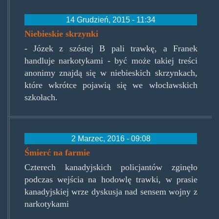
14 Grudzień, 2015 - 11:34
Niebieskie skrzynki
- Józek z szóstej B pali trawkę, a Franek
handluje narkotykami - być może takiej treści
anonimy znajdą się w niebieskich skrzynkach,
które wkrótce pojawią się we włocławskich
szkołach.
2 Marzec, 2016 - 09:08
Śmierć na farmie
Czterech kanadyjskich policjantów zginęło
podczas wejścia na hodowlę trawki, w prasie
kanadyjskiej wrze dyskusja nad sensem wojny z
narkotykami