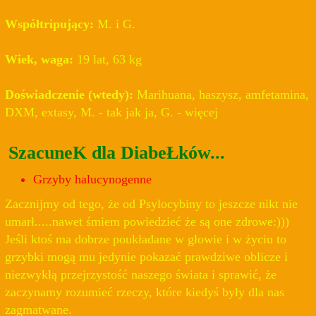
Współtripujący:
M. i G.
Wiek, waga:
19 lat, 63 kg
Doświadczenie (wtedy):
Marihuana, haszysz, amfetamina,
DXM, extasy, M. - tak jak ja, G. - więcej
SzacuneK dla DiabeŁków...
Grzyby halucynogenne
Zacznijmy od tego, że od Psylocybiny to jeszcze nikt nie
umarł.....nawet śmiem powiedzieć że są one zdrowe:)))
Jeśli ktoś ma dobrze poukładane w głowie i w życiu to
grzybki mogą mu jedynie pokazać prawdziwe oblicze i
niezwykłą przejrzystość naszego świata i sprawić, że
zaczynamy rozumieć rzeczy, które kiedyś były dla nas
zagmatwane.