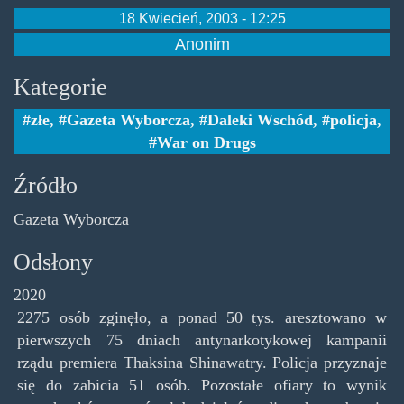
18 Kwiecień, 2003 - 12:25
Anonim
Kategorie
złe
,
Gazeta Wyborcza
,
Daleki Wschód
,
policja
,
War on Drugs
Źródło
Gazeta Wyborcza
Odsłony
2020
2275 osób zginęło, a ponad 50 tys. aresztowano w
pierwszych 75 dniach antynarkotykowej kampanii
rządu premiera Thaksina Shinawatry. Policja przyznaje
się do zabicia 51 osób. Pozostałe ofiary to wynik