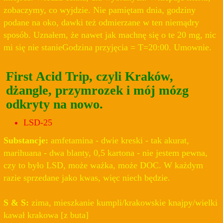
zobaczymy, co wyjdzie. Nie pamiętam dnia, godziny
podane na oko, dawki też odmierzane w ten niemądry
sposób. Uznałem, że nawet jak machnę się o te 20 mg, nic
mi się nie stanieGodzina przyjęcia = T=20:00. Umownie.
First Acid Trip, czyli Kraków,
dżangle, przymrozek i mój mózg
odkryty na nowo.
LSD-25
Substancje:
amfetamina - dwie kreski - tak akurat,
marihuana - dwa blanty, 0,5 kartona - nie jestem pewna,
czy to było LSD, może ważka, może DOC. W każdym
razie sprzedane jako kwas, więc niech będzie.
S & S:
zima, mieszkanie kumpli/krakowskie knajpy/wielki
kawał krakowa [z buta]