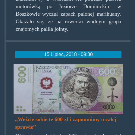
motorówką po Jeziorze Dominickim w
Boszkowie wyczuł zapach palonej marihuany.
Okazało się, że na rowerku wodnym grupa
znajomych paliła jointy.
15 Lipiec, 2018 - 09:30
szejsetzloty.jpg
„Weźcie sobie te 600 zł i zapomnimy o całej
sprawie”