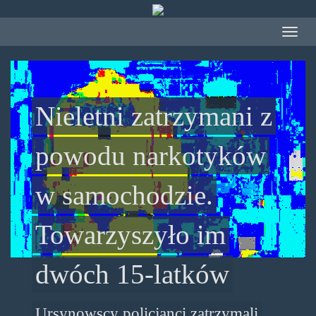
Przejdź
do
Toggle
treści
navigat
Nieletni zatrzymani z
powodu narkotyków
w samochodzie.
Towarzyszyło im
dwóch 15-latków
Ursynowscy policjanci zatrzymali