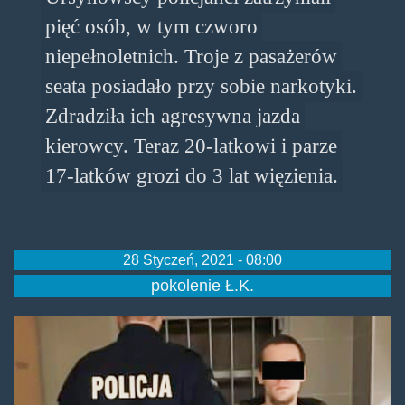
pięć osób, w tym czworo
niepełnoletnich. Troje z pasażerów
seata posiadało przy sobie narkotyki.
Zdradziła ich agresywna jazda
kierowcy. Teraz 20-latkowi i parze
17-latków grozi do 3 lat więzienia.
28 Styczeń, 2021 - 08:00
pokolenie Ł.K.
nieletni.jpg