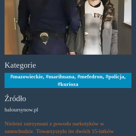
Kategorie
mazowieckie
,
marihuana
,
mefedron
,
policja
,
kurioza
Źródło
haloursynow.pl
Nieletni zatrzymani z powodu narkotyków w
samochodzie. Towarzyszyło im dwóch 15-latków