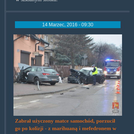
14 Marzec, 2016 - 09:30
ksp.jpg
Zabrał użyczony matce samochód, porzucił
go po kolizji - z marihuaną i mefedronem w