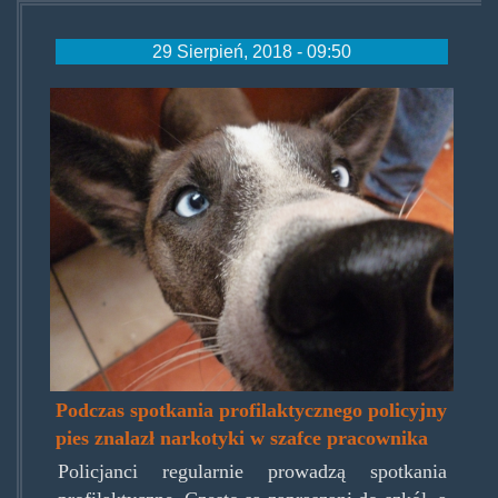
29 Sierpień, 2018 - 09:50
blue-
eyed-
street-
dog.jpg
Podczas spotkania profilaktycznego policyjny
pies znalazł narkotyki w szafce pracownika
Policjanci regularnie prowadzą spotkania