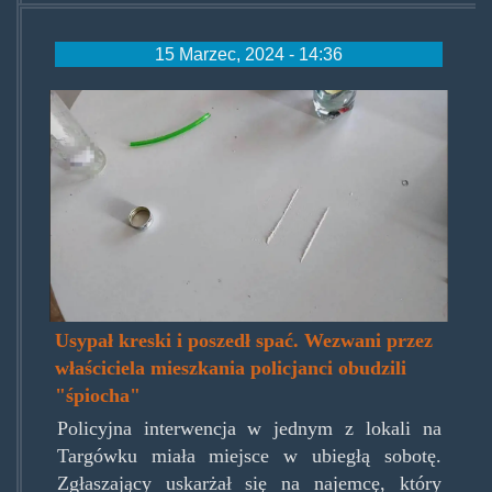
15 Marzec, 2024 - 14:36
zrzut_ekranu_z_2024-
03-
15_14-
11-
26.png
Usypał kreski i poszedł spać. Wezwani przez
właściciela mieszkania policjanci obudzili
"śpiocha"
Policyjna interwencja w jednym z lokali na
Targówku miała miejsce w ubiegłą sobotę.
Zgłaszający uskarżał się na najemcę, który