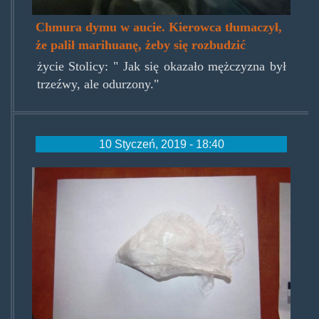
Chmura dymu w aucie. Kierowca tłumaczył,
że palił marihuanę, żeby się rozbudzić
życie Stolicy: " Jak się okazało mężczyzna był
trzeźwy, ale odurzony."
10 Styczeń, 2019 - 18:40
przedmiotsporu.jpg