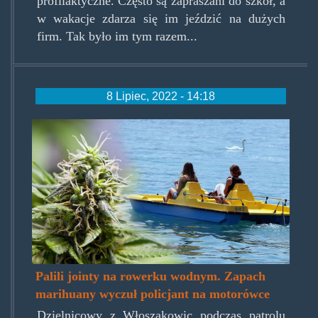
profilaktyczne. Często są zapraszani do szkół, a
w wakacje zdarza się im jeździć na dużych
firm. Tak było im tym razem...
8 Lipiec, 2022 - 14:18
jointynarowerku.jpg
Palili jointy na rowerku wodnym. Zapach
marihuany wyczuł policjant na motorówce
Dzielnicowy z Włoszakowic podczas patrolu