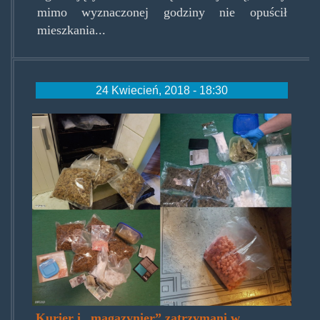
mimo wyznaczonej godziny nie opuścił
mieszkania...
24 Kwiecień, 2018 - 18:30
magazynzwoli.jpg
Kurier i „magazynier” zatrzymani w