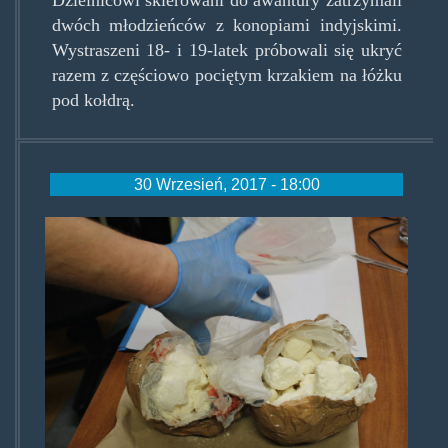
Dzielnicowi skierowani do awantury zatrzymali
dwóch młodzieńców z konopiami indyjskimi.
Wystraszeni 18- i 19-latek próbowali się ukryć
razem z częściowo pociętym krzakiem na łóżku
pod kołdrą.
30 Wrzesień, 2017 - 18:00
dragiodmariuszazpiwnicy.jpg