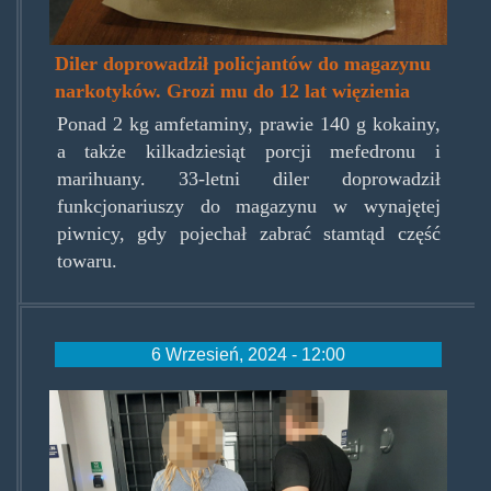
Diler doprowadził policjantów do magazynu
narkotyków. Grozi mu do 12 lat więzienia
Ponad 2 kg amfetaminy, prawie 140 g kokainy,
a także kilkadziesiąt porcji mefedronu i
marihuany. 33-letni diler doprowadził
funkcjonariuszy do magazynu w wynajętej
piwnicy, gdy pojechał zabrać stamtąd część
towaru.
6 Wrzesień, 2024 - 12:00
dilerka_otwock.jpg