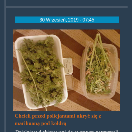
30 Wrzesień, 2019 - 07:45
spodkoldrytrawka.jpg
Chcieli przed policjantami ukryć się z
marihuaną pod kołdrą