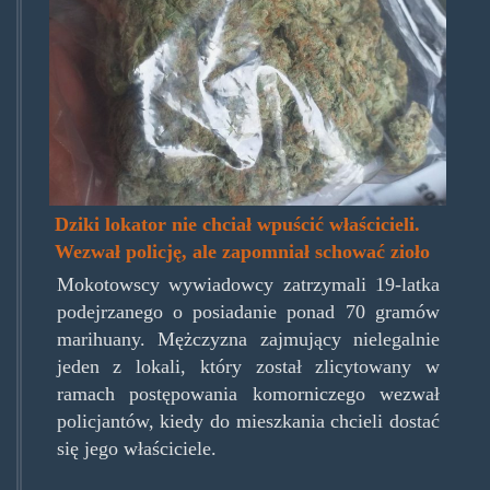
Dziki lokator nie chciał wpuścić właścicieli.
Wezwał policję, ale zapomniał schować zioło
Mokotowscy wywiadowcy zatrzymali 19-latka
podejrzanego o posiadanie ponad 70 gramów
marihuany. Mężczyzna zajmujący nielegalnie
jeden z lokali, który został zlicytowany w
ramach postępowania komorniczego wezwał
policjantów, kiedy do mieszkania chcieli dostać
się jego właściciele.