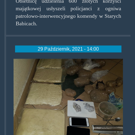
Obietnicę udzielenia 600 złotych korzyści
majątkowej usłyszeli policjanci z ogniwa
patrolowo-interwencyjnego komendy w Starych
Babicach.
29 Październik, 2021 - 14:00
mefzotwocka.jpg