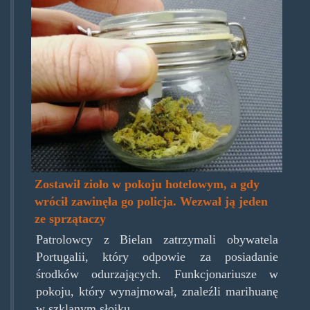
marihuana-
warszawa-
hotel.jpg
Zostawił zioło w pokoju hotelowym, a gdy
wrócił zawinęła go policja. Wezwał ją jeden
ze sprzątaczy
Patrolowcy z Bielan zatrzymali obywatela
Portugalii, który odpowie za posiadanie
środków odurzających. Funkcjonariusze w
pokoju, który wynajmował, znaleźli marihuanę
w szklanym słoiku.