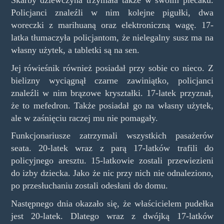
Skarby dziewczyna trzymała także w swoim plecaku.
Policjanci znaleźli w nim kolejne pigułki, dwa
woreczki z marihuaną oraz elektroniczną wagę. 17-
latka tłumaczyła policjantom, że nielegalny susz ma na
własny użytek, a tabletki są na sen.
Jej rówieśnik również posiadał przy sobie co nieco. Z
bielizny wyciągnął czarne zawiniątko, policjanci
znaleźli w nim brązowe kryształki. 17-latek przyznał,
że to mefedron. Także posiadał go na własny użytek,
ale w zaśnięciu raczej mu nie pomagały.
Funkcjonariusze zatrzymali wszystkich pasażerów
seata. 20-latek wraz z parą 17-latków trafili do
policyjnego aresztu. 15-latkowie zostali przewiezieni
do izby dziecka. Jako że nic przy nich nie odnaleziono,
po przesłuchaniu zostali odesłani do domu.
Następnego dnia okazało się, że właścicielem pudełka
jest 20-latek. Dlatego wraz z dwójką 17-latków