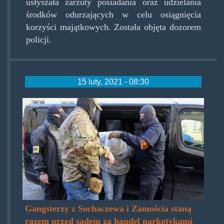
usłyszała zarzuty posiadania oraz udzielania
środków odurzających w celu osiągnięcia
korzyści majątkowych. Została objęta dozorem
policji.
15 luty, 2021 - 08:30
21-
gangsterow.jpg
Gangsterzy z Sochaczewa i Zamościa staną
razem przed sądem za handel narkotykami