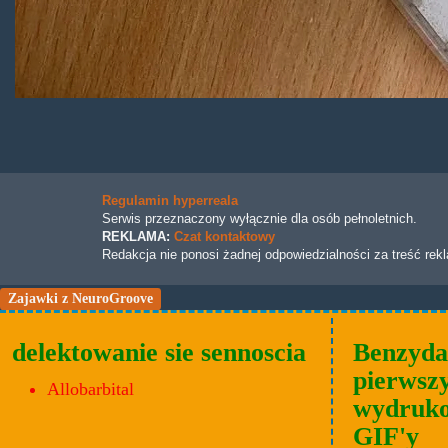
Regulamin hyperreala
Serwis przeznaczony wyłącznie dla osób pełnoletnich.
REKLAMA:
Czat kontaktowy
Redakcja nie ponosi żadnej odpowiedzialności za treść rek
Zajawki z NeuroGroove
delektowanie sie sennoscia
Benzyda
pierwszy
Allobarbital
wydruk
GIF'y