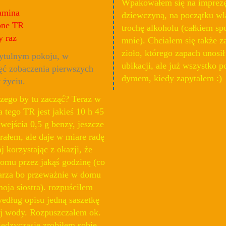
Wpakowałem się na imprezę
amina
dziewczyną, na początku wl
one TR
trochę alkoholu (całkiem sp
y raz
mnie). Chciałem się także z
zioło, którego zapach unosił
ytulnym pokoju, w
ubikacji, ale już wszystko p
ęć zobaczenia pierwszych
dymem, kiedy zapytałem :)
 życiu.
go by tu zacząć? Teraz w
a tego TR jest jakieś 10 h 45
wejścia 0,5 g benzy, jeszcze
erałem, ale daje w miare radę
j korzystając z okazji, że
omu przez jakąś godzinę (co
darza bo przeważnie w domu
moja siostra). rozpuściłem
edług opisu jedną saszetkę
ej wody. Rozpuszczałem ok.
ędzyczasie zrobiłem sobie