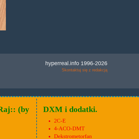
hyperreal.info 1996-2026
Skontaktuj się z redakcją
Raj:: (by
DXM i dodatki.
2C-E
4-ACO-DMT
Dekstrometorfan