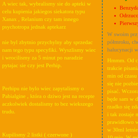
A wiec tak, wybralismy sie do apteki w
Benzyd
celu kupienia jakiegos siekatora typu
Odrzuc
Xanax , Relanium czy tam innego
Pierwsz
psychotropa jednak aptekarz
W swoim prz
półmroku, ch
nie byl zbytnio przychylny aby sprzedac
halucynacji w
nam tego typu specyfiki. Wyszlismy wiec
i wrocilismy za 5 minut po naradzie
Hmmm. Od cze
pytajac sie czy jest Perhip.
trakcie pisani
min od czasu 
się nie pozbi
Perhipu nie bylo wiec zapytalismy o
pisać. Wczora
Pabialgine , która o dziwo jest na recepte
będe sam w d
aczkolwiek dostalismy to bez wiekszego
rzadko się z
trudu.
i tak zostaje 
prawidłowo w
w 30ml letni
Kupilismy 2 listki ( czerwone )
10 min. W mi