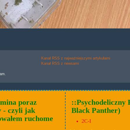
Kanał RSS z najważniejszymi artykułami
Kanał RSS z newsami
lam.
mina poraz
::Psychodeliczny 
 - czyli jak
Black Panther)
owałem ruchome
2C-I