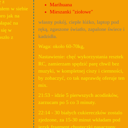
 z
Marihuana
ałem w siebie
Mieszanki "ziołowe"
oro jak na
własny pokój, ciepłe łóżko, laptop pod
ałapać na
ręką, zgaszone światło, zapalone świece i
 się w
kadzidła.
oszło z
Waga: około 60-70kg,
Nastawienie: chęć wykorzystania resztek
RC, zamierzam spędzić parę chwil bez
muzyki, w kompletnej ciszy i ciemności,
by zobaczyć, co tak naprawdę oferuje ten
mix.
21:53 - idzie 5 pierwszych acodinków,
zarzucam po 5 co 3 minuty.
22:14 - 30 białych cukiereczków zostalo
zjedzone, za 15-30 minut wkładam pod
język fragment chusteczki nasączony