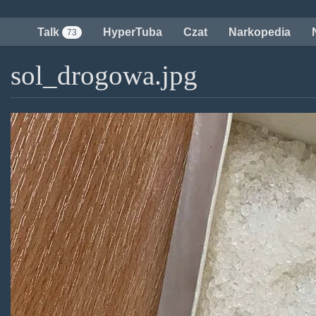
Przejdź
do
Talk
HyperTuba
Czat
Narkopedia
73
treści
sol_drogowa.jpg