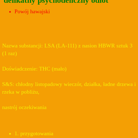
delikatny psychodeliczny odlot
Powój hawajski
Nazwa substancji: LSA (LA-111) z nasion HBWR sztuk 3
(1 raz)
Doświadczenie: THC (mało)
S&S: chłodny listopadowy wieczór, działka, ładne drzewa i
rzeka w pobliżu,
nastrój oczekiwania
1. przygotowania