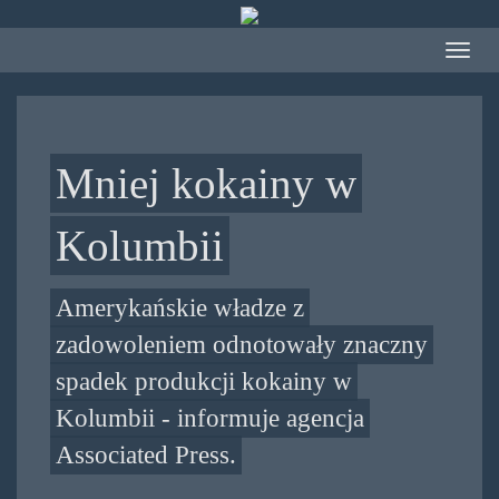
Przejdź
do
Toggle
treści
navigat
Mniej kokainy w
Kolumbii
Amerykańskie władze z
zadowoleniem odnotowały znaczny
spadek produkcji kokainy w
Kolumbii - informuje agencja
Associated Press.