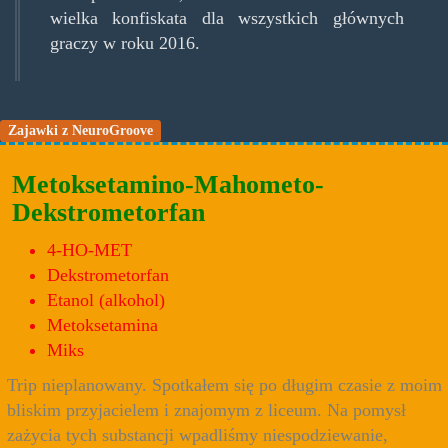
wielka konfiskata dla wszystkich głównych
graczy w roku 2016.
Zajawki z NeuroGroove
Metoksetamino-Mahometo-
Dekstrometorfan
4-HO-MET
Dekstrometorfan
Etanol (alkohol)
Metoksetamina
Miks
Trip nieplanowany. Spotkałem się po długim czasie z moim
bliskim przyjacielem i znajomym z liceum. Na pomysł
zażycia tych substancji wpadliśmy niespodziewanie,