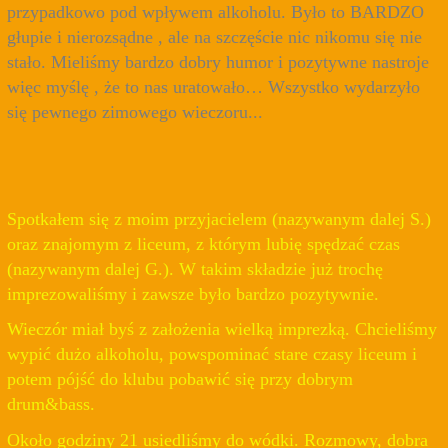
przypadkowo pod wpływem alkoholu. Było to BARDZO
głupie i nierozsądne , ale na szczęście nic nikomu się nie
stało. Mieliśmy bardzo dobry humor i pozytywne nastroje
więc myślę , że to nas uratowało… Wszystko wydarzyło
się pewnego zimowego wieczoru...
Spotkałem się z moim przyjacielem (nazywanym dalej S.)
oraz znajomym z liceum, z którym lubię spędzać czas
(nazywanym dalej G.). W takim składzie już trochę
imprezowaliśmy i zawsze było bardzo pozytywnie.
Wieczór miał byś z założenia wielką imprezką. Chcieliśmy
wypić dużo alkoholu, powspominać stare czasy liceum i
potem pójść do klubu pobawić się przy dobrym
drum&bass.
Około godziny 21 usiedliśmy do wódki. Rozmowy, dobra