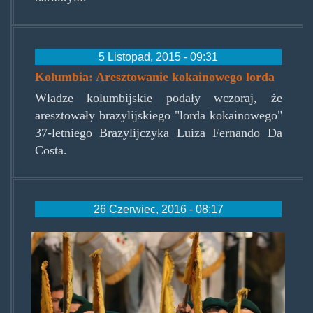
5 Listopad, 2015 - 09:31
Kolumbia: Aresztowanie kokainowego lorda
Władze kolumbijskie podały wczoraj, że
aresztowały brazylijskiego "lorda kokainowego"
37-letniego Brazylijczyka Luiza Fernando Da
Costa.
26 Czerwiec, 2016 - 08:17
hezbollah_s878x649.jpg