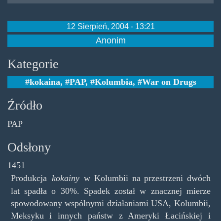
12 Sierpień, 2004 - 13:21
Anonim
Kategorie
kokaina
,
PAP
,
Kolumbia
,
War on Drugs
Źródło
PAP
Odsłony
1451
Produkcja
kokainy
w Kolumbii na przestrzeni dwóch
lat spadła o 30%. Spadek został w znacznej mierze
spowodowany wspólnymi działaniami USA, Kolumbii,
Meksyku i innych państw z Ameryki Łacińskiej i