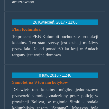
aresztowano
26 Kwiecień, 2017 - 11:08
Plan Kolumbia
10 procent PKB Kolumbii pochodzi z produkcji
kokainy. Ten stan rzeczy jest dzisiaj możliwy
przez fakt, że od ponad 60 lat kraj w Andach
targany jest wojną domową.
8 luty, 2016 - 11:46
Samolot na 9 ton narkotyków
Dziewięć ton kokainy mógłby jednorazowo
przewozić samolot, znaleziony przez policję w
prowincji Bolivar, w regionie Simiti - podała
kolumbijska gazeta "Semana". Maszyna była