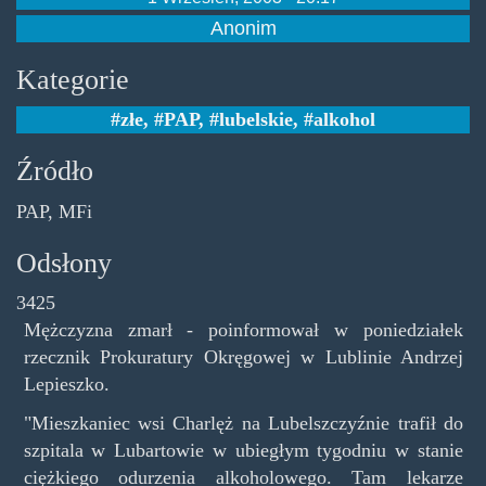
Anonim
Kategorie
złe
,
PAP
,
lubelskie
,
alkohol
Źródło
PAP, MFi
Odsłony
3425
Mężczyzna zmarł - poinformował w poniedziałek
rzecznik Prokuratury Okręgowej w Lublinie Andrzej
Lepieszko.
"Mieszkaniec wsi Charlęż na Lubelszczyźnie trafił do
szpitala w Lubartowie w ubiegłym tygodniu w stanie
ciężkiego odurzenia alkoholowego. Tam lekarze