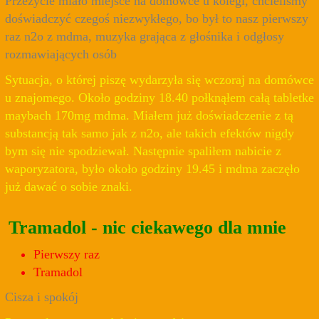
Przeżycie miało miejsce na domówce u kolegi, chcieliśmy
doświadczyć czegoś niezwykłego, bo był to nasz pierwszy
raz n2o z mdma, muzyka grająca z głośnika i odgłosy
rozmawiających osób
Sytuacja, o której piszę wydarzyła się wczoraj na domówce
u znajomego. Około godziny 18.40 połknąłem całą tabletke
maybach 170mg mdma. Miałem już doświadczenie z tą
substancją tak samo jak z n2o, ale takich efektów nigdy
bym się nie spodziewał. Następnie spaliłem nabicie z
waporyzatora, było około godziny 19.45 i mdma zaczęło
już dawać o sobie znaki.
Tramadol - nic ciekawego dla mnie
Pierwszy raz
Tramadol
Cisza i spokój