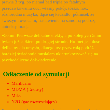
prawie 3 tyg. po niemal bad tripie po fatalnym
przedawkowaniu doc; własny pokój, łóżko, noc,
różnorodna muzyka, tlące się kadzidło, półmisek ze
świeżymi owocami, nastawienie na samotną podróż,
autoeksploracja
+30min Pierwsze delikatne efekty, a po kolejnych 5min
byłam już całkiem po drugiej stronie. Ho-met jest dość
delikatny dla umysłu, dlatego też przez całą podróż
bardziej świadomie musiałam ukierunkowywać się na
psychodeliczne doświadczenie.
Odłączenie od symulacji
Marihuana
MDMA (Ecstasy)
Miks
N2O (gaz rozweselający)