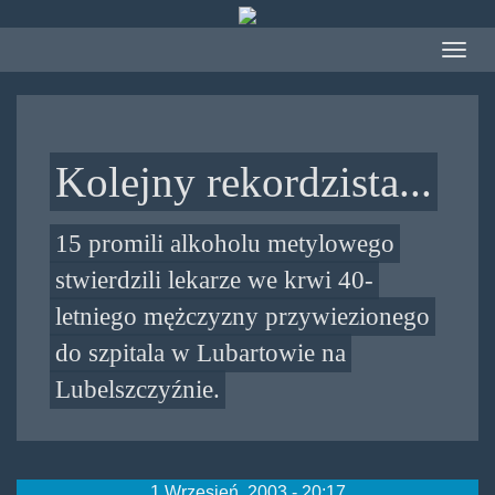
Przejdź
do
Toggle
treści
navigat
Kolejny rekordzista...
15 promili alkoholu metylowego
stwierdzili lekarze we krwi 40-
letniego mężczyzny przywiezionego
do szpitala w Lubartowie na
Lubelszczyźnie.
1 Wrzesień, 2003 - 20:17