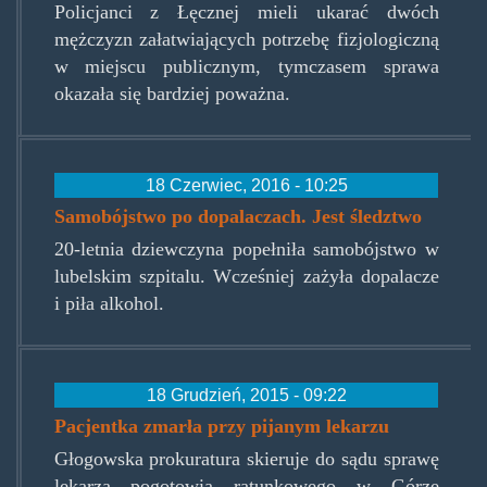
Policjanci z Łęcznej mieli ukarać dwóch
mężczyzn załatwiających potrzebę fizjologiczną
w miejscu publicznym, tymczasem sprawa
okazała się bardziej poważna.
18 Czerwiec, 2016 - 10:25
Samobójstwo po dopalaczach. Jest śledztwo
20-letnia dziewczyna popełniła samobójstwo w
lubelskim szpitalu. Wcześniej zażyła dopalacze
i piła alkohol.
18 Grudzień, 2015 - 09:22
Pacjentka zmarła przy pijanym lekarzu
Głogowska prokuratura skieruje do sądu sprawę
lekarza pogotowia ratunkowego w Górze