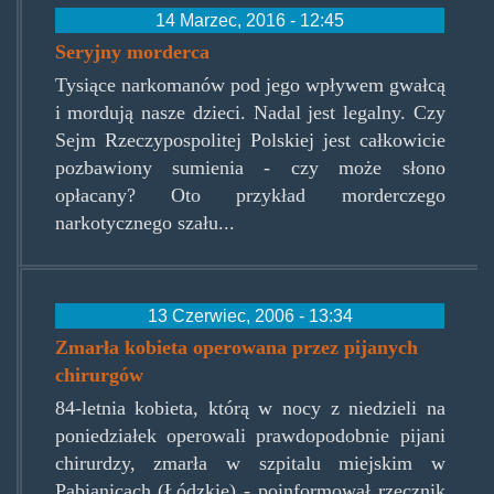
14 Marzec, 2016 - 12:45
Seryjny morderca
Tysiące narkomanów pod jego wpływem gwałcą
i mordują nasze dzieci. Nadal jest legalny. Czy
Sejm Rzeczypospolitej Polskiej jest całkowicie
pozbawiony sumienia - czy może słono
opłacany? Oto przykład morderczego
narkotycznego szału...
13 Czerwiec, 2006 - 13:34
Zmarła kobieta operowana przez pijanych
chirurgów
84-letnia kobieta, którą w nocy z niedzieli na
poniedziałek operowali prawdopodobnie pijani
chirurdzy, zmarła w szpitalu miejskim w
Pabianicach (Łódzkie) - poinformował rzecznik