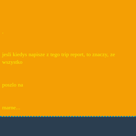
.
jesli kiedys napisze z tego trip report, to znaczy, ze
wszystko
poszlo na
marne...