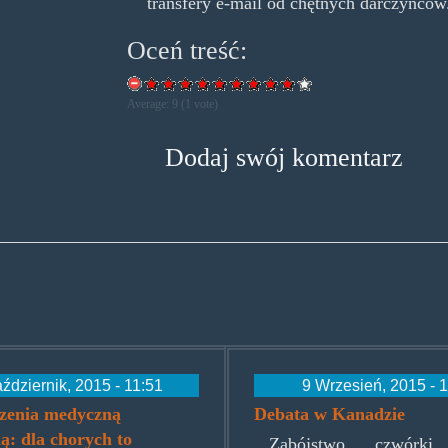
transfery e-mail od chętnych darczyńców
Oceń treść:
Average:
9
(
1
vote)
Dodaj swój komentarz
ździernik, 2015 - 11:51
9 Wrzesień, 2015 - 
czenia medyczną
Debata w Kanadzie
: dla chorych to
Zabójstwo czwórki