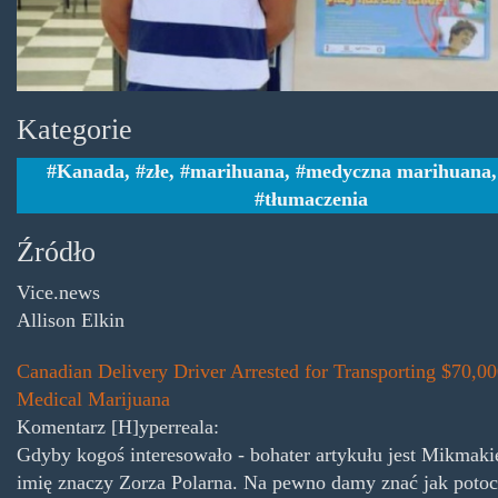
Kategorie
Kanada
,
złe
,
marihuana
,
medyczna marihuana
tłumaczenia
Źródło
Vice.news
Allison Elkin
Canadian Delivery Driver Arrested for Transporting $70,0
Medical Marijuana
Komentarz [H]yperreala:
Gdyby kogoś interesowało - bohater artykułu jest Mikmaki
imię znaczy Zorza Polarna. Na pewno damy znać jak potocz