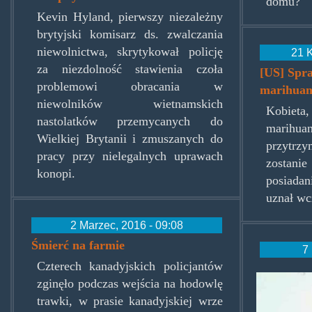
domu?
Kevin Hyland, pierwszy niezależny
brytyjski komisarz ds. zwalczania
niewolnictwa, skrytykował policję
21 K
za niezdolność stawienia czoła
[US] Spra
problemowi obracania w
marihuan
niewolników wietnamskich
Kobieta,
nastolatków przemycanych do
marihua
Wielkiej Brytanii i zmuszanych do
przytrzy
pracy przy nielegalnych uprawach
zostanie
konopi.
posiadan
uznał wc
2 Marzec, 2016 - 09:08
Śmierć na farmie
7 
Czterech kanadyjskich policjantów
andre
zginęło podczas wejścia na hodowlę
trawki, w prasie kanadyjskiej wrze
sadek