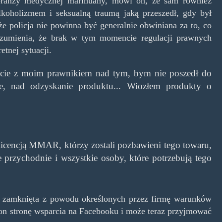
 branży medycznej marihuany, mówi on, że sam również
lkoholizmem i seksualną traumą jaką przeszedł, gdy był
e policja nie powinna być generalnie obwiniana za to, co
rozumienia, że brak w tym momencie regulacji prawnych
etnej sytuacji.
ie z moim prawnikiem nad tym, bym nie poszedł do
ne, nad odzyskanie produktu... Wiozłem produkty o
z licencją MMAR, którzy zostali pozbawieni tego towaru,
że przychodnie i wszystkie osoby, które potrzebują tego
 zamknięta z powodu określonych przez firmę warunków
on stronę wsparcia na Facebooku i może teraz przyjmować