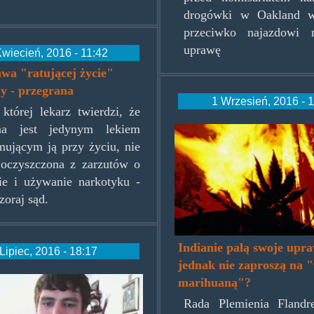
drogówki w Oakland w
przeciwko najazdowi 
uprawę
wiecień, 2016 - 11:42
wa "ratującej życie"
y - przegrana
1 Wrzesień, 2016 - 
 której lekarz twierdzi, że
na jest jedynym lekiem
marijuana_bur
mującym ją przy życiu, nie
 oczyszczona z zarzutów o
ie i używanie narkotyku -
zoraj sąd.
Indianie palą swoje upra
Lipiec, 2016 - 18:17
jednak nie zaproszą na 
w-
marihuaną"?
Rada Plemienia Flandr
-