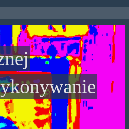
znej
wykonywanie