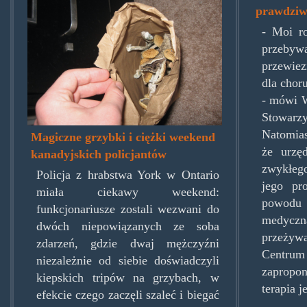
prawdziw
- Moi ro
przebywa
przewiez
dla choru
- mówi W
Stowarz
Natomia
Magiczne grzybki i ciężki weekend
że urzę
kanadyjskich policjantów
zwykłego
Policja z hrabstwa York w Ontario
jego pr
miała ciekawy weekend:
powodu 
funkcjonariusze zostali wezwani do
medyczn
dwóch niepowiązanych ze soba
przeży
zdarzeń, gdzie dwaj mężczyźni
Centr
niezależnie od siebie doświadczyli
zapropo
kiepskich tripów na grzybach, w
terapia j
efekcie czego zaczęli szaleć i biegać