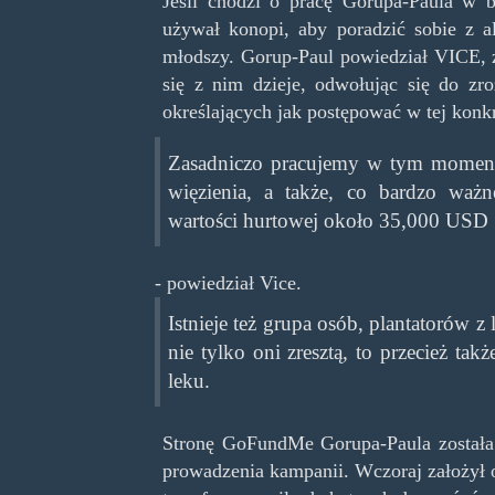
Jeśli chodzi o pracę Gorupa-Paula w
używał konopi, aby poradzić sobie z a
młodszy. Gorup-Paul powiedział VICE, ż
się z nim dzieje, odwołując się do z
określających jak postępować w tej konkr
Zasadniczo pracujemy w tym momenc
więzienia, a także, co bardzo waż
wartości hurtowej około 35,000 USD
- powiedział Vice.
Istnieje też grupa osób, plantatorów 
nie tylko oni zresztą, to przecież tak
leku.
Stronę GoFundMe Gorupa-Paula została
prowadzenia kampanii. Wczoraj założył 