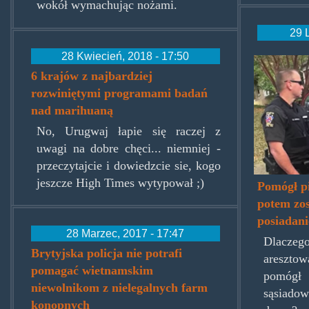
wokół wymachując nożami.
29 
28 Kwiecień, 2018 - 17:50
man-
6 krajów z najbardziej
helps-
rozwiniętymi programami badań
drunk
nad marihuaną
No, Urugwaj łapie się raczej z
neigh
uwagi na dobre chęci... niemniej -
home
przeczytajcie i dowiedzcie sie, kogo
arrest
jeszcze High Times wytypował ;)
Pomógł pi
potem zos
mome
posiadan
later-
28 Marzec, 2017 - 17:47
Dlacze
Brytyjska policja nie potrafi
marij
aresztow
pomagać wietnamskim
pomógł
posses
niewolnikom z nielegalnych farm
sąsiado
featur
konopnych