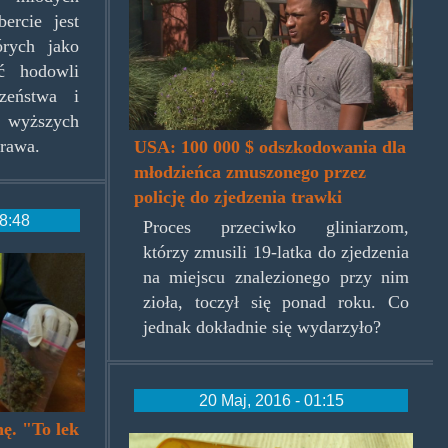
ercie jest
órych jako
ć hodowli
zeństwa i
 wyższych
rawa.
USA: 100 000 $ odszkodowania dla
młodzieńca zmuszonego przez
policję do zjedzenia trawki
08:48
Proces przeciwko gliniarzom,
którzy zmusili 19-latka do zjedzenia
na miejscu znalezionego przy nim
zioła, toczył się ponad roku. Co
jednak dokładnie się wydarzyło?
20 Maj, 2016 - 01:15
ę. "To lek