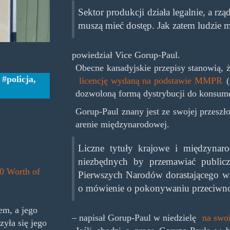
Sektor produkcji działa legalnie, a rząd
muszą mieć dostęp. Jak zatem ludzie m
powiedział Vice Gorup-Paul.
Obecne kanadyjskie przepisy stanowią, że
,
policja
,
licencję wydaną na podstawie MMPR
(
dozwoloną formą dystrybucji do konsume
Gorup-Paul znany jest ze swojej przesz
arenie międzynarodowej.
Liczne tytuły krajowe i międzynar
niezbędnych by przemawiać publiczn
00 Worth of
Pierwszych Narodów dorastającego wśr
o mówienie o pokonywaniu przeciwnoś
em, a jego
– napisał Gorup-Paul w niedzielę
na swo
yła się jego