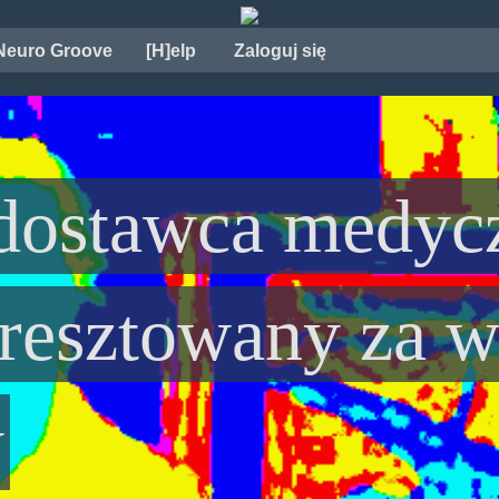
Neuro Groove
[H]elp
Zaloguj się
dostawca medyc
aresztowany za 
y