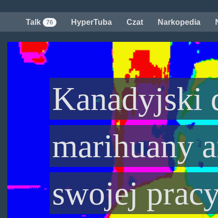
Przejdź
do
Talk
HyperTuba
Czat
Narkopedia
76
treści
Kanadyjski 
marihuany 
swojej prac