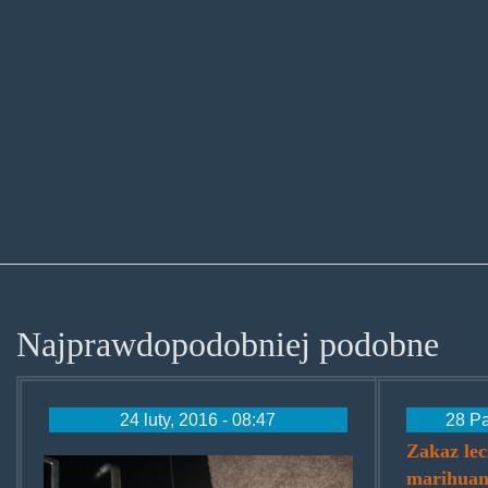
Najprawdopodobniej podobne
24 luty, 2016 - 08:47
28 Pa
Zakaz le
driedshroomsinbag.jpg
marihuaną