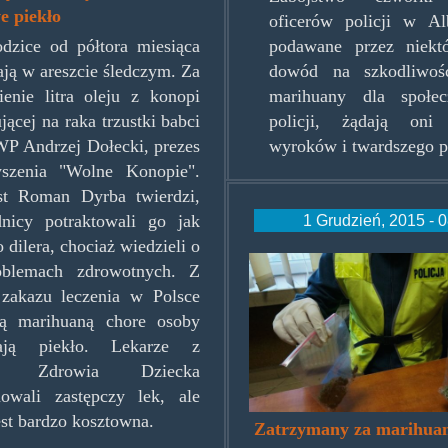
e piekło
oficerów policji w Alb
dzice od półtora miesiąca
podawane przez niekt
ją w areszcie śledczym. Za
dowód na szkodliwoś
ienie litra oleju z konopi
marihuany dla społec
jącej na raka trzustki babci
policji, żądają oni
P Andrzej Dołecki, prezes
wyroków i twardszego p
yszenia "Wolne Konopie".
st Roman Dyrba twierdzi,
1 Grudzień, 2015 - 
dnicy potraktowali go jak
 dilera, chociaż wiedzieli o
mjastma.jpg
oblemach zdrowotnych. Z
zakazu leczenia w Polsce
ą marihuaną chore osoby
wają piekło. Lekarze z
um Zdrowia Dziecka
nowali zastępczy lek, ale
est bardzo kosztowna.
Zatrzymany za marihuan