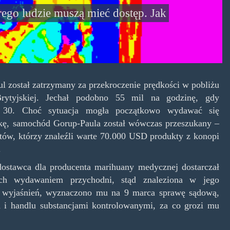
tórego ludzie muszą mieć dostęp. Jak
l został zatrzymany za przekroczenie prędkości w pobliżu
ytyjskiej. Jechał podobno 55 mil na godzinę, gdy
na 30. Choć sytuacja mogła początkowo wydawać się
ę, samochód Gorup-Paula został wówczas przeszukany –
antów, którzy znaleźli warte 70.000 USD produkty z konopi
.
dostawca dla producenta marihuany medycznej dostarczał
ich wydawaniem przychodni, stąd znaleziona w jego
ch wyjaśnień, wyznaczono mu na 9 marca sprawę sądową,
a i handlu substancjami kontrolowanymi, za co grozi mu