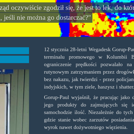
rząd oczywiście zgodził się, że jest to lek, do k
, jeśli nie można go dostarczać?"
12 stycznia 28-letni Wegadesk Gorup-Pau
terminalu promowego w Kolumbii Br
ograniczenie prędkości pozwalało 
rutynowym zatrzymaniem przez drogówk
bez nakazu, jak twierdzi - przez policj
indyjskich, w tym ziele, haszysz i shatter
Gorup-Paul wyjaśnił, że pracując jako 
jego produkty do zajmujących się 
samochodzie ilość. Niezależnie do ty
gdzie stanie wobec zarzutów posiadani
wyrok nawet dożywotniego więzienia.