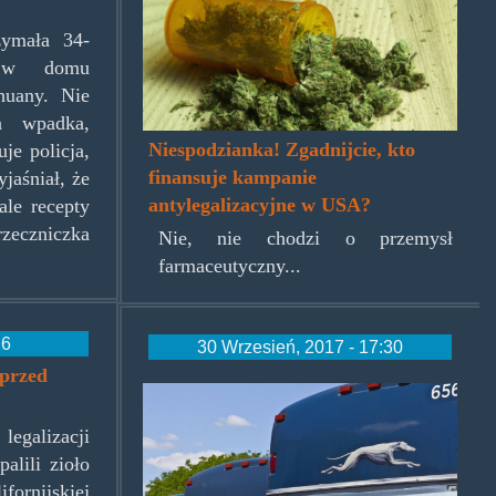
weed.jpg
zymała 34-
ł w domu
huany. Nie
a wpadka,
Niespodzianka! Zgadnijcie, kto
uje policja,
finansuje kampanie
yjaśniał, że
antylegalizacyjne w USA?
ale recepty
zeczniczka
Nie, nie chodzi o przemysł
farmaceutyczny...
26
30 Wrzesień, 2017 - 17:30
 przed
greyhound.jpg
egalizacji
alili zioło
fornijskiej