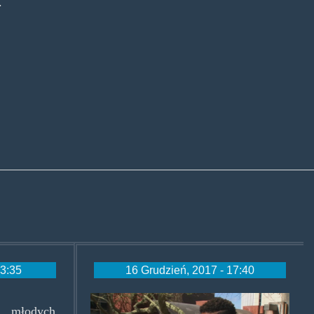
.
13:35
16 Grudzień, 2017 - 17:40
edgarcastro.jpg
 młodych