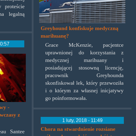
 proteście
na legalną
Greyhound konfiskuje medyczną
marihuanę?
10:57
Grace McKenzie, pacjentce
uprawnionej do korzystania z
ning_2_photo_by_sarah_weston.jp
medycznej marihuany i
posiadającej stosowną licencję,
pracownik Greyhounda
skonfiskował lek, który przewoziła
i o którym za własnej inicjatywy
go poinformowała.
wy -
"wczasy z
1 luty, 2018 - 11:49
Chora na stwardnienie rozsiane
eau Santee