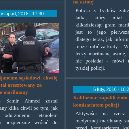
na astmę"
Policja z Tychów zatr
Listopad, 2018 - 17:30
latka, który mia
kilkadziesiąt gram mari
jest to jego pierwsz
dlatego teraz, jak inform
-
może trafić za kraty. - W
leczy marihuaną astmę, 
bor-
nie posiadał - mówi r
-
tyskiej policji.
ed-
janemu sąsiadowi, chwilę
tał aresztowany za
nts-
6 luty, 2016 - 10:
ie marihuany
Kalifornia: zapalili zioło
go Samir Ahmed został
komisariatem policji
uana-
any kilka chwil po tym, jak
Aktywiści na rzecz l
 odurzonemu etanolem
sion-
medycznej marihuany zap
wi bezpiecznie wrócić do
ed.jpg
przed komisariatem kali